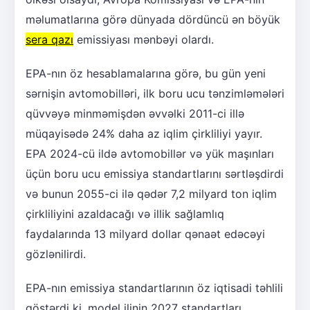
məlumatlarına görə dünyada dördüncü ən böyük
sera qazı
emissiyası mənbəyi olardı.
EPA-nın öz hesablamalarına görə, bu gün yeni
sərnişin avtomobilləri, ilk boru ucu tənzimləmələri
qüvvəyə minməmişdən əvvəlki 2011-ci illə
müqayisədə 24% daha az iqlim çirkliliyi yayır.
EPA 2024-cü ildə avtomobillər və yük maşınları
üçün boru ucu emissiya standartlarını sərtləşdirdi
və bunun 2055-ci ilə qədər 7,2 milyard ton iqlim
çirkliliyini azaldacağı və illik sağlamlıq
faydalarında 13 milyard dollar qənaət edəcəyi
gözlənilirdi.
EPA-nın emissiya standartlarının öz iqtisadi təhlili
göstərdi ki, model ilinin 2027 standartları