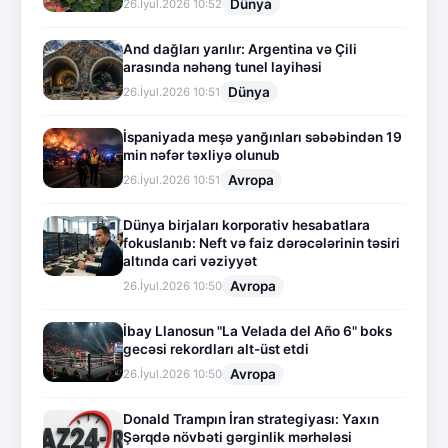
Dünya
26.İyul.2026 10:52
And dağları yarılır: Argentina və Çili
arasında nəhəng tunel layihəsi
Dünya
26.İyul.2026 10:51
İspaniyada meşə yanğınları səbəbindən 19
min nəfər təxliyə olunub
Avropa
26.İyul.2026 10:51
Dünya birjaları korporativ hesabatlara
fokuslanıb: Neft və faiz dərəcələrinin təsiri
altında cari vəziyyət
Avropa
26.İyul.2026 10:50
İbay Llanosun "La Velada del Año 6" boks
gecəsi rekordları alt-üst etdi
Avropa
26.İyul.2026 10:50
Donald Trampın İran strategiyası: Yaxın
Şərqdə növbəti gərginlik mərhələsi