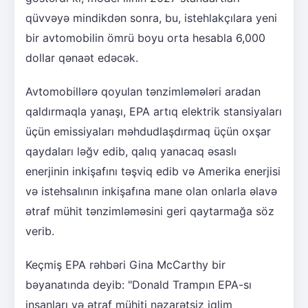
qüvvəyə mindikdən sonra, bu, istehlakçılara yeni
bir avtomobilin ömrü boyu orta hesabla 6,000
dollar qənaət edəcək.
Avtomobillərə qoyulan tənzimləmələri aradan
qaldırmaqla yanaşı, EPA artıq elektrik stansiyaları
üçün emissiyaları məhdudlaşdırmaq üçün oxşar
qaydaları ləğv edib, qalıq yanacaq əsaslı
enerjinin inkişafını təşviq edib və Amerika enerjisi
və istehsalının inkişafına mane olan onlarla əlavə
ətraf mühit tənzimləməsini geri qaytarmağa söz
verib.
Keçmiş EPA rəhbəri Gina McCarthy bir
bəyanatında deyib: "Donald Trampın EPA-sı
insanları və ətraf mühiti nəzarətsiz iqlim