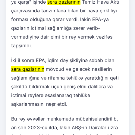
ya qarşı" işində
sera qazlarının
Təmiz Hava Aktı
çərçivəsində tənzimlənə bilən bir hava çirkliliyi
forması olduğuna qərar verdi, lakin EPA-ya
qazların ictimai sağlamlığa zərər verib-
vermədiyinə dair elmi bir rəy vermək vəzifəsi
tapşırıldı.
İki il sonra EPA, iqlim dəyişikliyinə səbəb olan
sera qazlarının
mövcud və gələcək nəsillərin
sağlamlığına və rifahına təhlükə yaratdığını qəti
şəkildə bildirmək üçün geniş elmi dəlillərə və
ictimai rəylərə əsaslanaraq təhlükə
aşkarlanmasını nəşr etdi.
Bu rəy əvvəllər məhkəmədə mübahisələndirilib,
ən son 2023-cü ildə, lakin ABŞ-ın Dairələr üzrə