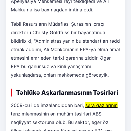
Apellyasiya Məhkəməsi rəyi təsdiqlədi və Ali
Məhkəmə işə baxmaqdan imtina etdi.
Təbii Resursların Müdafiəsi Şurasının icraçı
direktoru Christy Goldfuss bir bəyanatında
bildirib ki, "Administrasiyanın bu standartları rədd
etmək addımı, Ali Məhkəmənin EPA-ya elmə əməl
etməsini əmr edən tarixi qərarına ziddir. Əgər
EPA bu qanunsuz və kinli yanaşmanı
yekunlaşdırsa, onları məhkəmədə görəcəyik."
Təhlükə Aşkarlanmasının Təsirləri
2009-cu ildə imzalandıqdan bəri,
sera qazlarının
tənzimlənməsinin ən mühüm təsirləri ABŞ
nəqliyyat sektoruna olub. Bu sektor, əgər öz
ölkəsi olsaydı, Avropa Komissiyası və EPA-nın