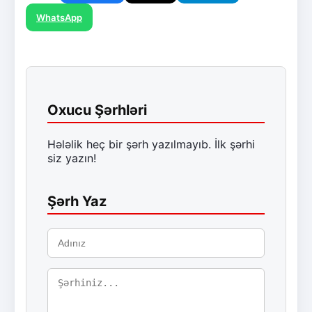
WhatsApp
Oxucu Şərhləri
Hələlik heç bir şərh yazılmayıb. İlk şərhi
siz yazın!
Şərh Yaz