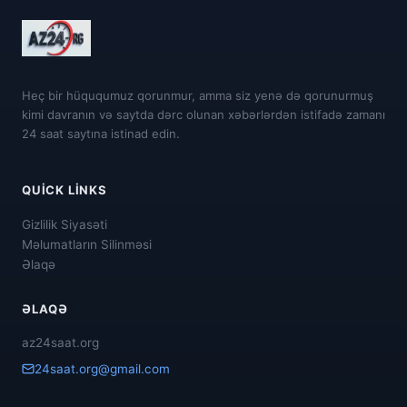
Heç bir hüququmuz qorunmur, amma siz yenə də qorunurmuş
kimi davranın və saytda dərc olunan xəbərlərdən istifadə zamanı
24 saat saytına istinad edin.
QUICK LINKS
Gizlilik Siyasəti
Məlumatların Silinməsi
Əlaqə
ƏLAQƏ
az24saat.org
24saat.org@gmail.com