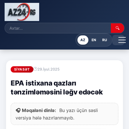
🔍
AZ
EN
RU
29.İyul.2025
SIYASƏT
EPA istixana qazları
tənzimləməsini ləğv edəcək
🎧 Məqaləni dinlə:
Bu yazı üçün səsli
versiya hələ hazırlanmayıb.