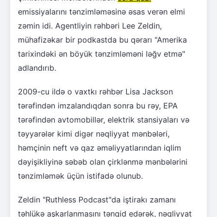
emissiyalarını tənzimləməsinə əsas verən elmi
zəmin idi. Agentliyin rəhbəri Lee Zeldin,
mühafizəkar bir podkastda bu qərarı "Amerika
tarixindəki ən böyük tənzimləməni ləğv etmə"
adlandırıb.
2009-cu ildə o vaxtkı rəhbər Lisa Jackson
tərəfindən imzalandıqdan sonra bu rəy, EPA
tərəfindən avtomobillər, elektrik stansiyaları və
təyyarələr kimi digər nəqliyyat mənbələri,
həmçinin neft və qaz əməliyyatlarından iqlim
dəyişikliyinə səbəb olan çirklənmə mənbələrini
tənzimləmək üçün istifadə olunub.
Zeldin "Ruthless Podcast"da iştirakı zamanı
təhlükə aşkarlanmasını tənqid edərək, nəqliyyat