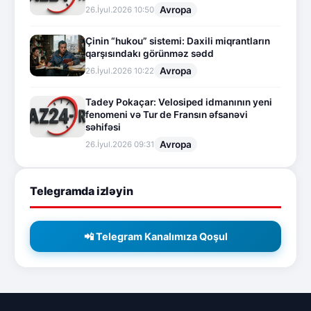
Avropa
26.İyul.2026 10:50
Çinin “hukou” sistemi: Daxili miqrantların
qarşısındakı görünməz sədd
Avropa
26.İyul.2026 10:22
Tadey Pokaçar: Velosiped idmanının yeni
fenomeni və Tur de Fransın əfsanəvi
səhifəsi
Avropa
26.İyul.2026 09:31
Telegramda izləyin
📲 Telegram Kanalımıza Qoşul