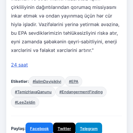
çirkliliyinin dağıntılarından qorumaq missiyasını
inkar etmək və ondan yayınmaq üçün hər cür
hiylə işlədir. Vəzifələrini yerinə yetirmək əvəzinə,
bu EPA sevdiklərimizin təhlükəsizliyini riskə atır,
eyni zamanda şəbəkənin qeyri-sabitliyini, enerji
xərclərini və fəlakət xərclərini artırır."
24 saat
Etiketlər:
#İqlimDəyişikliyi
#EPA
#TəmizHavaQanunu
#EndangermentFinding
#LeeZeldin
Paylaş:
Facebook
Twitter
Telegram