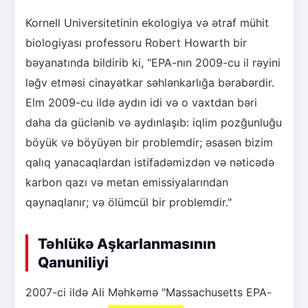
Kornell Universitetinin ekologiya və ətraf mühit
biologiyası professoru Robert Howarth bir
bəyanatında bildirib ki, "EPA-nın 2009-cu il rəyini
ləğv etməsi cinayətkar səhlənkarlığa bərabərdir.
Elm 2009-cu ildə aydın idi və o vaxtdan bəri
daha da güclənib və aydınlaşıb: iqlim pozğunluğu
böyük və böyüyən bir problemdir; əsasən bizim
qalıq yanacaqlardan istifadəmizdən və nəticədə
karbon qazı və metan emissiyalarından
qaynaqlanır; və ölümcül bir problemdir."
Təhlükə Aşkarlanmasının
Qanuniliyi
2007-ci ildə Ali Məhkəmə "Massachusetts EPA-