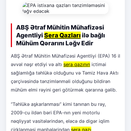
ABŞ Ətraf Mühitin Mühafizəsi
Agentliyi
Sera Qazları
ilə bağlı
Mühüm Qərarını Ləğv Edir
ABŞ Ətraf Mühitin Mühafizəsi Agentliyi (EPA) 16 il
əvvəl nəşr etdiyi və altı
sera qazının
ictimai
sağlamlığa təhlükə olduğunu və Təmiz Hava Aktı
çərçivəsində tənzimlənməli olduğunu bildirən
mühüm elmi rəyini geri götürmək qərarına gəlib.
“Təhlükə aşkarlanması” kimi tanınan bu rəy,
2009-cu ildən bəri EPA-nın yeni motorlu
nəqliyyat vasitələrindən, eləcə də digər iqlim
çirklənməsi mənbələrindən
sera qazı