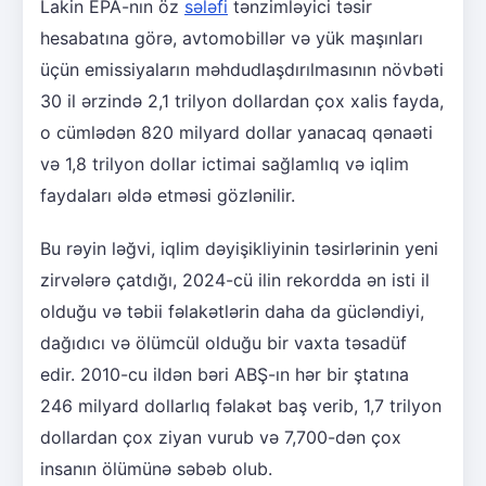
Lakin EPA-nın öz
sələfi
tənzimləyici təsir
hesabatına görə, avtomobillər və yük maşınları
üçün emissiyaların məhdudlaşdırılmasının növbəti
30 il ərzində 2,1 trilyon dollardan çox xalis fayda,
o cümlədən 820 milyard dollar yanacaq qənaəti
və 1,8 trilyon dollar ictimai sağlamlıq və iqlim
faydaları əldə etməsi gözlənilir.
Bu rəyin ləğvi, iqlim dəyişikliyinin təsirlərinin yeni
zirvələrə çatdığı, 2024-cü ilin rekordda ən isti il
olduğu və təbii fəlakətlərin daha da gücləndiyi,
dağıdıcı və ölümcül olduğu bir vaxta təsadüf
edir. 2010-cu ildən bəri ABŞ-ın hər bir ştatına
246 milyard dollarlıq fəlakət baş verib, 1,7 trilyon
dollardan çox ziyan vurub və 7,700-dən çox
insanın ölümünə səbəb olub.