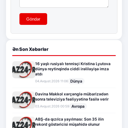
Göndər
Ən Son Xəbərlər
16 yaşlı rusiyalı tennisçi Kristina Lyutova
dünya reytinqində ciddi irəliləyişə imza
atdı
Dünya
04.Avqust.2026 11:06
Davina Makkol xərçənglə mübarizədən
sonra televiziya fəaliyyətinə fasilə verir
Avropa
03.Avqust.2026 00:59
ABŞ-da qızılca yayılması: Son 35 ilin
rekord göstəricisi müşahidə olunur