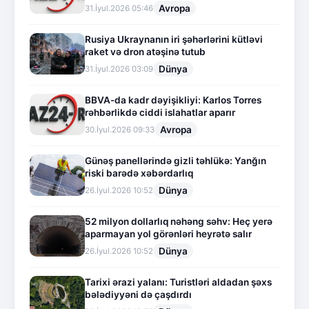
Avropa
31.İyul.2026 05:46
Rusiya Ukraynanın iri şəhərlərini kütləvi
raket və dron atəşinə tutub
Dünya
31.İyul.2026 03:09
BBVA-da kadr dəyişikliyi: Karlos Torres
rəhbərlikdə ciddi islahatlar aparır
Avropa
30.İyul.2026 09:33
Günəş panellərində gizli təhlükə: Yanğın
riski barədə xəbərdarlıq
Dünya
26.İyul.2026 10:52
52 milyon dollarlıq nəhəng səhv: Heç yerə
aparmayan yol görənləri heyrətə salır
Dünya
26.İyul.2026 10:52
Tarixi ərazi yalanı: Turistləri aldadan şəxs
bələdiyyəni də çaşdırdı