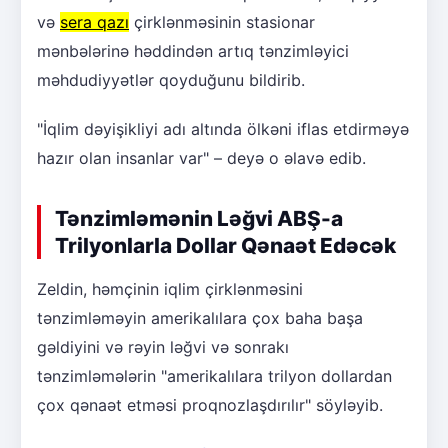
və
sera qazı
çirklənməsinin stasionar
mənbələrinə həddindən artıq tənzimləyici
məhdudiyyətlər qoyduğunu bildirib.
"İqlim dəyişikliyi adı altında ölkəni iflas etdirməyə
hazır olan insanlar var" – deyə o əlavə edib.
Tənzimləmənin Ləğvi ABŞ-a
Trilyonlarla Dollar Qənaət Edəcək
Zeldin, həmçinin iqlim çirklənməsini
tənzimləməyin amerikalılara çox baha başa
gəldiyini və rəyin ləğvi və sonrakı
tənzimləmələrin "amerikalılara trilyon dollardan
çox qənaət etməsi proqnozlaşdırılır" söyləyib.