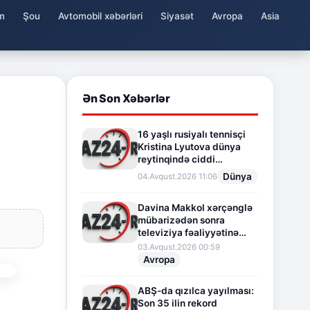
m
Şou
Avtomobil xəbərləri
Siyasət
Avropa
Asia
Ən Son Xəbərlər
16 yaşlı rusiyalı tennisçi
Kristina Lyutova dünya
reytinqində ciddi
irəliləyişə imza atdı
Dünya
04.Avqust.2026 11:06
Davina Makkol xərçənglə
mübarizədən sonra
televiziya fəaliyyətinə
fasilə verir
03.Avqust.2026 00:59
Avropa
ABŞ-da qızılca yayılması:
Son 35 ilin rekord