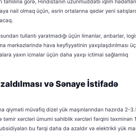
n təhlilinə görə, Hindistanın uzunmüddətli iqlim hədəflər
yaya nail olmaq üçün, əsrin ortalarına qədər yeni satışla
lacaq.
undan tullantı yaratmadığı üçün limanlar, anbarlar, logi
ma mərkəzlərində hava keyfiyyətinin yaxşılaşdırılması ü
lara yaxın icmalar üçün daha yaxşı ictimai sağlamlıq
Azaldılması və Sənaye İstifadə
ma qiyməti müvafiq dizel yük maşınlarından hazırda 2-3.
təmir xərcləri ümumi sahiblik xərcləri fərqini təxminən 1
bsidiyaları bu fərqi daha da azaldır və elektrikli yük maş