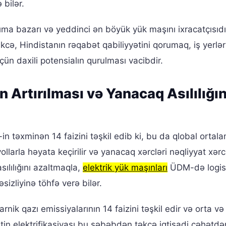
bilər.
a bazarı və yeddinci ən böyük yük maşını ixracatçısıdı
kcə, Hindistanın rəqabət qabiliyyətini qorumaq, iş yerlər
n daxili potensialın qurulması vacibdir.
in Artırılması və Yanacaq Asılılığı
-in təxminən 14 faizini təşkil edib ki, bu da qlobal orta
llarla həyata keçirilir və yanacaq xərcləri nəqliyyat xərc
sılılığını azaltmaqla,
elektrik yük maşınları
ÜDM-də logis
əsizliyinə töhfə verə bilər.
ik qazı emissiyalarının 14 faizini təşkil edir və orta və 
tin elektrifikasiyası bu səbəbdən təkcə iqtisadi cəhətdə