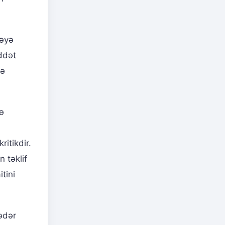
cəyə
ddət
lə
ə
itikdir.
 təklif
tini
qədər