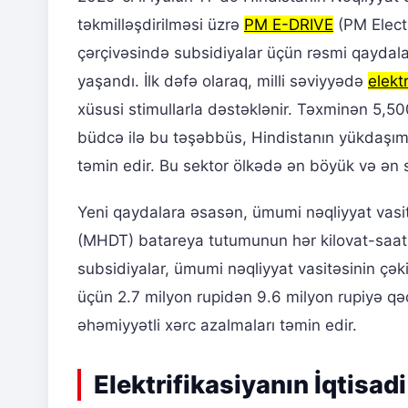
təkmilləşdirilməsi üzrə
PM E-DRIVE
(PM Elect
çərçivəsində subsidiyalar üçün rəsmi qaydalar
yaşandı. İlk dəfə olaraq, milli səviyyədə
elekt
xüsusi stimullarla dəstəklənir. Təxminən 5,5
büdcə ilə bu təşəbbüs, Hindistanın yükdaşıma
təmin edir. Bu sektor ölkədə ən böyük və ən s
Yeni qaydalara əsasən, ümumi nəqliyyat vasitə
(MHDT) batareya tutumunun hər kilovat-saatı
subsidiyalar, ümumi nəqliyyat vasitəsinin çəki
üçün 2.7 milyon rupidən 9.6 milyon rupiyə q
əhəmiyyətli xərc azalmaları təmin edir.
Elektrifikasiyanın İqtisad