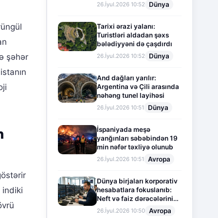
Dünya
26.İyul.2026 10:52
yüngül
Tarixi ərazi yalanı:
Turistləri aldadan şəxs
an
bələdiyyəni də çaşdırdı
Dünya
və şəhər
26.İyul.2026 10:52
istanın
And dağları yarılır:
ji
Argentina və Çili arasında
nəhəng tunel layihəsi
Dünya
26.İyul.2026 10:51
İspaniyada meşə
n
yanğınları səbəbindən 19
min nəfər təxliyə olunub
Avropa
26.İyul.2026 10:51
östərir
Dünya birjaları korporativ
 indiki
hesabatlara fokuslanıb:
Neft və faiz dərəcələrinin
övrü
təsiri altında cari vəziyyət
Avropa
26.İyul.2026 10:50