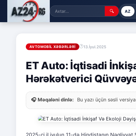
🔍
AZ
13.İyul.2025
AVTOMOBIL XƏBƏRLƏRI
ET Auto: İqtisadi İnkiş
Hərəkətverici Qüvvəyə
🎧 Məqaləni dinlə:
Bu yazı üçün səsli versiya
2025-ci il iyulun 11-də Hindistanın Nəqliyyat S