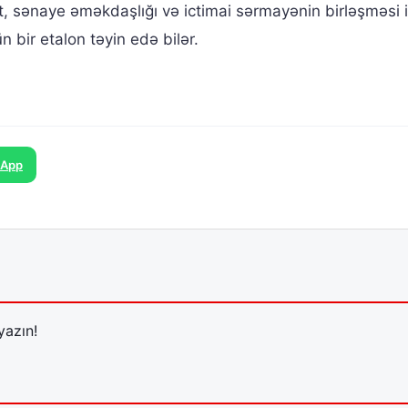
ət, sənaye əməkdaşlığı və ictimai sərmayənin birləşməsi i
 bir etalon təyin edə bilər.
sApp
yazın!