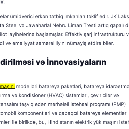
ir.
lər ümidverici erkən tətbiq imkanları təklif edir. JK Lak
Steel və Jawaharlal Nehru Liman Tresti artıq qapalı dö
ilot layihələrinə başlamışlar. Effektiv şarj infrastrukturu 
sadi və əməliyyat səmərəliliyini nümayiş etdirə bilər.
ndirilməsi və İnnovasiyaların
 maşını
modelləri batareya paketləri, batareya idarəetm
dırma və kondisioner (HVAC) sistemləri, çeviricilər və
stehsalını təşviq edən mərhələli istehsal proqramı (PMP)
vtomobil komponentləri və qabaqcıl batareya elementləri
mləri ilə birlikdə, bu, Hindistanın elektrik yük maşını iste