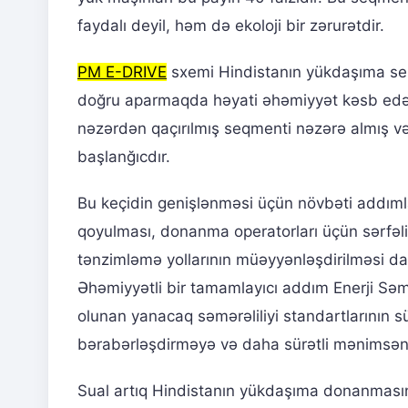
faydalı deyil, həm də ekoloji bir zərurətdir.
PM E-DRIVE
sxemi Hindistanın yükdaşıma se
doğru aparmaqda həyati əhəmiyyət kəsb edən 
nəzərdən qaçırılmış seqmenti nəzərə almış və
başlanğıcdır.
Bu keçidin genişlənməsi üçün növbəti addıml
qoyulması, donanma operatorları üçün sərfəl
tənzimləmə yollarının müəyyənləşdirilməsi dax
Əhəmiyyətli bir tamamlayıcı addım Enerji Səmər
olunan yanacaq səmərəliliyi standartlarının sür
bərabərləşdirməyə və daha sürətli mənimsən
Sual artıq Hindistanın yükdaşıma donanmasını 