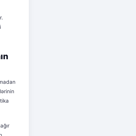
r.
i
nın
lamadan
lərinin
tika
ağır
n