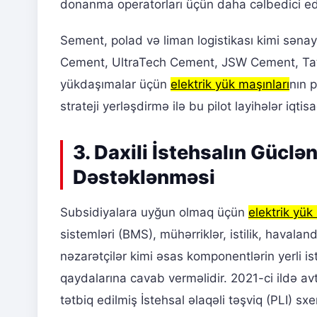
donanma operatorları üçün daha cəlbedici ed
Sement, polad və liman logistikası kimi sənaye
Cement, UltraTech Cement, JSW Cement, Tata 
yükdaşımalar üçün
elektrik yük maşınları
nın p
strateji yerləşdirmə ilə bu pilot layihələr iqti
3. Daxili İstehsalın Güclə
Dəstəklənməsi
Subsidiyalara uyğun olmaq üçün
elektrik yük
sistemləri (BMS), mühərriklər, istilik, havalan
nəzarətçilər kimi əsas komponentlərin yerli i
qaydalarına cavab verməlidir. 2021-ci ildə a
tətbiq edilmiş İstehsal əlaqəli təşviq (PLI) sxe