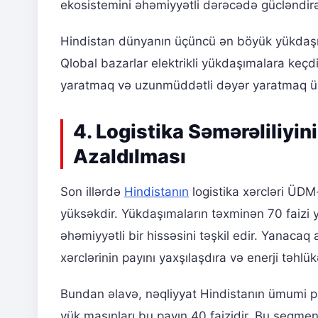
ekosistemini əhəmiyyətli dərəcədə gücləndirə 
Hindistan dünyanın üçüncü ən böyük yükdaşım
Qlobal bazarlar elektrikli yükdaşımalara keçdi
yaratmaq və uzunmüddətli dəyər yaratmaq üçü
4. Logistika Səmərəliliyin
Azaldılması
Son illərdə
Hindistanın
logistika xərcləri ÜDM
yüksəkdir. Yükdaşımaların təxminən 70 faizi yo
əhəmiyyətli bir hissəsini təşkil edir. Yanacaq a
xərclərinin payını yaxşılaşdıra və enerji təhlük
Bundan əlavə, nəqliyyat Hindistanın ümumi parn
yük maşınları bu payın 40 faizidir. Bu seqmen