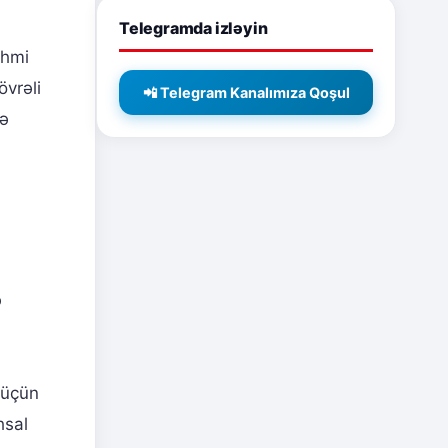
Telegramda izləyin
shmi
vrəli
📲 Telegram Kanalımıza Qoşul
və
ə
 üçün
hsal