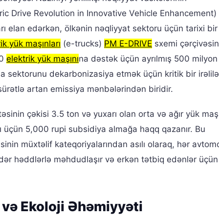
ric Drive Revolution in Innovative Vehicle Enhancement)
ı elan edərkən, ölkənin nəqliyyat sektoru üçün tarixi bir
rik yük maşınları
(e-trucks)
PM E-DRIVE
sxemi çərçivəsi
00
elektrik yük maşını
na dəstək üçün ayrılmış 500 milyon 
 sektorunu dekarbonizasiya etmək üçün kritik bir irəlilə
ürətlə artan emissiya mənbələrindən biridir.
sinin çəkisi 3.5 ton və yuxarı olan orta və ağır yük maşı
 üçün 5,000 rupi subsidiya almağa haqq qazanır. Bu
sinin müxtəlif kateqoriyalarından asılı olaraq, hər avtom
ədər həddlərlə məhdudlaşır və erkən tətbiq edənlər üçün
i və Ekoloji Əhəmiyyəti