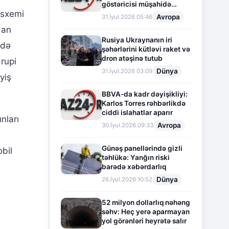
göstəricisi müşahidə
 sxemi
olunur
Avropa
31.İyul.2026 05:46
 an
Rusiya Ukraynanın iri
ndə
şəhərlərini kütləvi raket və
dron atəşinə tutub
rupi
Dünya
31.İyul.2026 03:09
yiş
BBVA-da kadr dəyişikliyi:
Karlos Torres rəhbərlikdə
ciddi islahatlar aparır
nları
Avropa
30.İyul.2026 09:33
Günəş panellərində gizli
obil
təhlükə: Yanğın riski
barədə xəbərdarlıq
Dünya
26.İyul.2026 10:52
52 milyon dollarlıq nəhəng
səhv: Heç yerə aparmayan
yol görənləri heyrətə salır