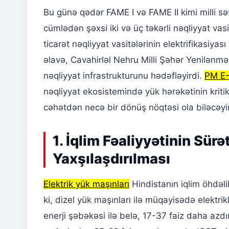
Bu günə qədər FAME I və FAME II kimi milli səv
cümlədən şəxsi iki və üç təkərli nəqliyyat vas
ticarət nəqliyyat vasitələrinin elektrifikasi
əlavə, Cavahirləl Nehru Milli Şəhər Yenilənmə
nəqliyyat infrastrukturunu hədəfləyirdi.
PM E
nəqliyyat ekosistemində yük hərəkətinin kritik 
cəhətdən necə bir dönüş nöqtəsi ola biləcəyi
1. İqlim Fəaliyyətinin Sür
Yaxşılaşdırılması
Elektrik yük maşınları
Hindistanın iqlim öhdəli
ki, dizel yük maşınları ilə müqayisədə elektrik
enerji şəbəkəsi ilə belə, 17-37 faiz daha azdı