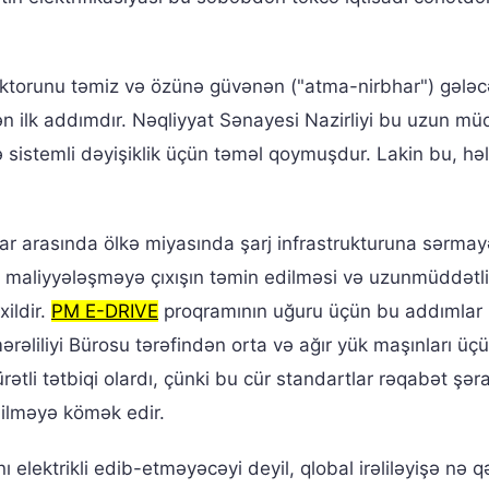
ktorunu təmiz və özünə güvənən ("atma-nirbhar") gələ
ilk addımdır. Nəqliyyat Sənayesi Nazirliyi bu uzun mü
 sistemli dəyişiklik üçün təməl qoymuşdur. Lakin bu, hə
ar arasında ölkə miyasında şarj infrastrukturuna sərmay
i maliyyələşməyə çıxışın təmin edilməsi və uzunmüddətli
ildir.
PM E-DRIVE
proqramının uğuru üçün bu addımlar kr
əliliyi Bürosu tərəfindən orta və ağır yük maşınları üçün
ətli tətbiqi olardı, çünki bu cür standartlar rəqabət şərai
ilməyə kömək edir.
elektrikli edib-etməyəcəyi deyil, qlobal irəliləyişə nə 