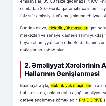
emissiyaları 85-88 faizə qədər azalır. ICCT-ni
cümlədən 2070-ci ilə qədər sıfır xalis emissi
faiz sıfır emissiyalı yük maşınlarına ehtiyacı o
Bundan əlavə,
elektrik yük maşınları
qaz borus
mərkəzləri və sənaye klasterləri kimi yükdaşı
həyati əhəmiyyət kəsb edir. Bu da həmin zona
nəticələrinə səbəb olur.
2. Əməliyyat Xərclərinin 
Hallarının Genişlənməsi
Baxmayaraq ki,
elektrik yük maşınları
nın alın
baha olsa da, onların daha aşağı əməliyyat və 
dəfəyə endirməyə kömək edir.
PM E-DRIVE
su