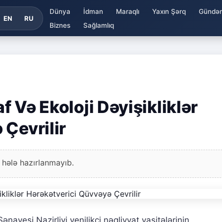
Dünya
İdman
Maraqlı
Yaxın Şərq
Gündə
EN
RU
Biznes
Sağlamlıq
af Və Ekoloji Dəyişikliklər
 Çevrilir
 hələ hazırlanmayıb.
ənayesi Nazirliyi yenilikçi nəqliyyat vasitələrinin