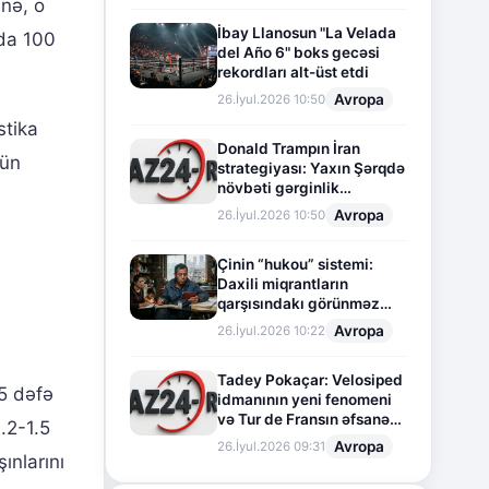
inə, o
İbay Llanosun "La Velada
rda 100
del Año 6" boks gecəsi
rekordları alt-üst etdi
Avropa
26.İyul.2026 10:50
stika
Donald Trampın İran
çün
strategiyası: Yaxın Şərqdə
növbəti gərginlik
mərhələsi
Avropa
26.İyul.2026 10:50
Çinin “hukou” sistemi:
Daxili miqrantların
qarşısındakı görünməz
sədd
Avropa
26.İyul.2026 10:22
Tadey Pokaçar: Velosiped
5 dəfə
idmanının yeni fenomeni
və Tur de Fransın əfsanəvi
.2-1.5
səhifəsi
Avropa
26.İyul.2026 09:31
ınlarını