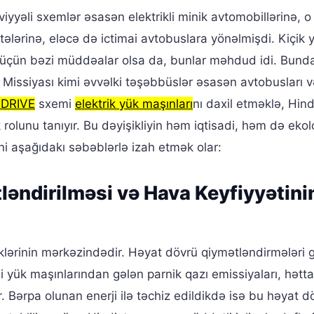
iyyəli sxemlər əsasən elektrikli minik avtomobillərinə, o
itələrinə, eləcə də ictimai avtobuslara yönəlmişdi. Kiçik 
yası üçün bəzi müddəalar olsa da, bunlar məhdud idi. Bund
 Missiyası kimi əvvəlki təşəbbüslər əsasən avtobusları 
-DRIVE
sxemi
elektrik yük maşınları
nı daxil etməklə, Hind
rolunu tanıyır. Bu dəyişikliyin həm iqtisadi, həm də ekolo
ni aşağıdakı səbəblərlə izah etmək olar:
ətləndirilməsi və Hava Keyfiyyətini
klərinin mərkəzindədir. Həyat dövrü qiymətləndirmələri g
li yük maşınlarından gələn parnik qazı emissiyaları, hətta
r. Bərpa olunan enerji ilə təchiz edildikdə isə bu həyat d