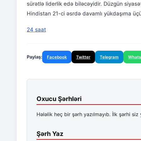
sürətlə liderlik edə biləcəyidir. Düzgün siyas
Hindistan 21-ci əsrdə davamlı yükdaşıma üçün
24 saat
Paylaş:
Facebook
Twitter
Telegram
What
Oxucu Şərhləri
Hələlik heç bir şərh yazılmayıb. İlk şərhi siz 
Şərh Yaz