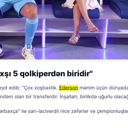
şı 5 qolkiperdən biridir"
eyd edib: "Çox xoşbəxtik.
Ederson
mənim üçün dünyada
dəm olan bir transferdir. İnşallah, birlikdə uğurlu olacağ
ərbaxça" ilə sarı-lacivərdli nice zəfərlər və çempionluqla