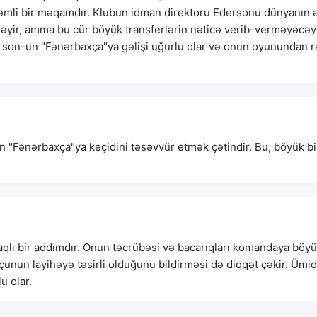
önəmli bir məqamdır. Klubun idman direktoru Edersonu dünyanın 
yləyir, amma bu cür böyük transferlərin nəticə verib-verməyəcəy
rson-un "Fənərbaxça"ya gəlişi uğurlu olar və onun oyunundan r
 "Fənərbaxça"ya keçidini təsəvvür etmək çətindir. Bu, böyük bi
qlı bir addımdır. Onun təcrübəsi və bacarıqları komandaya böy
unun layihəyə təsirli olduğunu bildirməsi də diqqət çəkir. Ümid
u olar.