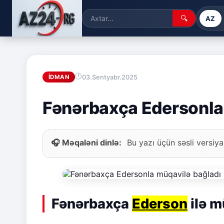
🔍
AZ
03.Sentyabr.2025
İDMAN
Fənərbaxça Edersonla
🎧 Məqaləni dinlə:
Bu yazı üçün səsli versiya
Fənərbaxça
Ederson
ilə m