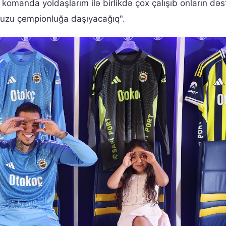
omanda yoldaşlarım ilə birlikdə çox çalışıb onların dəs
uzu çempionluğa daşıyacağıq".