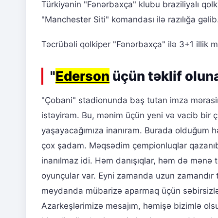
Türkiyənin "Fənərbaxça" klubu braziliyalı qol
"Manchester Siti" komandası ilə razılığa gəlib
Təcrübəli qolkiper "Fənərbaxça" ilə 3+1 illik 
"
Ederson
üçün təklif oluna
"Çobani" stadionunda baş tutan imza məras
istəyirəm. Bu, mənim üçün yeni və vacib bir 
yaşayacağımıza inanıram. Burada olduğum h
çox şadam. Məqsədim çempionluqlar qazanıb
inanılmaz idi. Həm danışıqlar, həm də mənə tək
oyunçular var. Eyni zamanda uzun zamandır t
meydanda mübarizə aparmaq üçün səbirsizlənir
Azarkeşlərimizə mesajım, həmişə bizimlə olsun