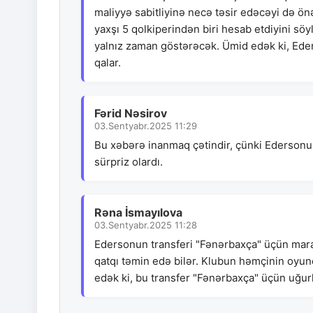
maliyyə sabitliyinə necə təsir edəcəyi də 
yaxşı 5 qolkiperindən biri hesab etdiyini sö
yalnız zaman göstərəcək. Ümid edək ki, Ede
qalar.
Fərid Nəsirov
03.Sentyabr.2025 11:29
Bu xəbərə inanmaq çətindir, çünki Edersonun
sürpriz olardı.
Rəna İsmayılova
03.Sentyabr.2025 11:28
Edersonun transferi "Fənərbaxça" üçün mara
qatqı təmin edə bilər. Klubun həmçinin oyunç
edək ki, bu transfer "Fənərbaxça" üçün uğurl