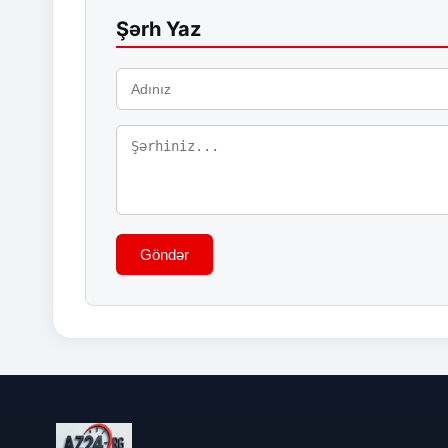
Şərh Yaz
Göndər