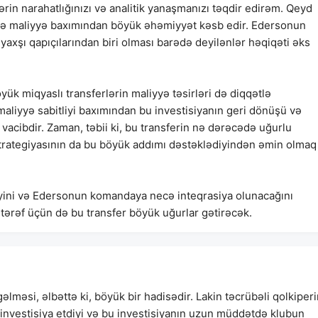
ərin narahatlığınızı və analitik yanaşmanızı təqdir edirəm. Qeyd
 də maliyyə baxımından böyük əhəmiyyət kəsb edir. Edersonun
yaxşı qapıçılarından biri olması barədə deyilənlər həqiqəti əks
yük miqyaslı transferlərin maliyyə təsirləri də diqqətlə
aliyyə sabitliyi baxımından bu investisiyanın geri dönüşü və
vacibdir. Zaman, təbii ki, bu transferin nə dərəcədə uğurlu
strategiyasının da bu böyük addımı dəstəklədiyindən əmin olmaq
ni və Edersonun komandaya necə inteqrasiya olunacağını
ki tərəf üçün də bu transfer böyük uğurlar gətirəcək.
lməsi, əlbəttə ki, böyük bir hadisədir. Lakin təcrübəli qolkiper
investisiya etdiyi və bu investisiyanın uzun müddətdə klubun