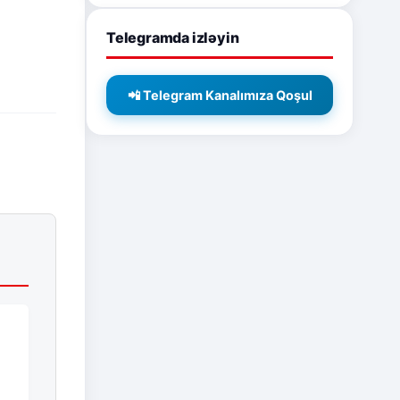
Telegramda izləyin
📲 Telegram Kanalımıza Qoşul