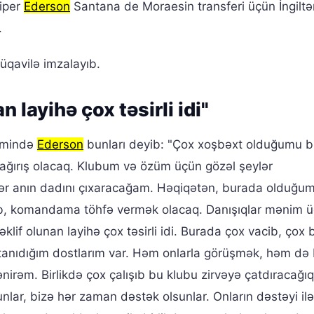
kiper
Ederson
Santana de Moraesin transferi üçün İngiltə
.
müqavilə imzalayıb.
n layihə çox təsirli idi"
imində
Ederson
bunları deyib: "Çox xoşbəxt olduğumu b
çağırış olacaq. Klubum və özüm üçün gözəl şeylər
ər anın dadını çıxaracağam. Həqiqətən, burada olduğu
, komandama töhfə vermək olacaq. Danışıqlar mənim 
lif olunan layihə çox təsirli idi. Burada çox vacib, çox
anıdığım dostlarım var. Həm onlarla görüşmək, həm də b
əm. Birlikdə çox çalışıb bu klubu zirvəyə çatdıracağıq
lar, bizə hər zaman dəstək olsunlar. Onların dəstəyi ilə