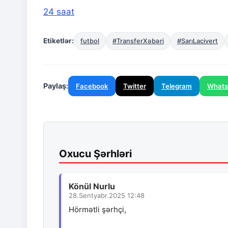
24 saat
Etiketlər:
futbol
#TransferXəbəri
#SarıLacivert
Paylaş:
Facebook
Twitter
Telegram
What
Oxucu Şərhləri
Könül Nurlu
28.Sentyabr.2025 12:48
Hörmətli şərhçi,