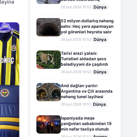
təyinə
Dünya
26.İyul.2026 10:52
52 milyon dollarlıq nəhəng
səhv: Heç yerə aparmayan
yol görənləri heyrətə salır
Dünya
26.İyul.2026 10:52
Tarixi ərazi yalanı:
Turistləri aldadan şəxs
bələdiyyəni də çaşdırdı
Dünya
26.İyul.2026 10:52
And dağları yarılır:
Argentina və Çili arasında
nəhəng tunel layihəsi
Dünya
26.İyul.2026 10:51
İspaniyada meşə
yanğınları səbəbindən 19
min nəfər təxliyə olunub
Avropa
26.İyul.2026 10:51