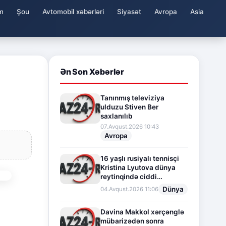
m
Şou
Avtomobil xəbərləri
Siyasət
Avropa
Asia
Ən Son Xəbərlər
Tanınmış televiziya
ulduzu Stiven Ber
saxlanılıb
07.Avqust.2026 10:43
Avropa
16 yaşlı rusiyalı tennisçi
Kristina Lyutova dünya
reytinqində ciddi
irəliləyişə imza atdı
Dünya
04.Avqust.2026 11:06
Davina Makkol xərçənglə
mübarizədən sonra