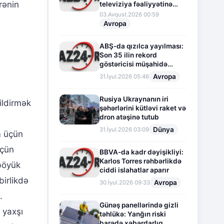
rənin
televiziya fəaliyyətinə
fasilə verir
03.Avqust.2026 00:59
Avropa
ABŞ-da qızılca yayılması:
Son 35 ilin rekord
göstəricisi müşahidə
olunur
Avropa
31.İyul.2026 05:46
Rusiya Ukraynanın iri
ildirmək
şəhərlərini kütləvi raket və
dron atəşinə tutub
Dünya
31.İyul.2026 03:09
m üçün
üçün
BBVA-da kadr dəyişikliyi:
Karlos Torres rəhbərlikdə
 böyük
ciddi islahatlar aparır
irlikdə
Avropa
30.İyul.2026 09:33
.
Günəş panellərində gizli
 yaxşı
təhlükə: Yanğın riski
barədə xəbərdarlıq