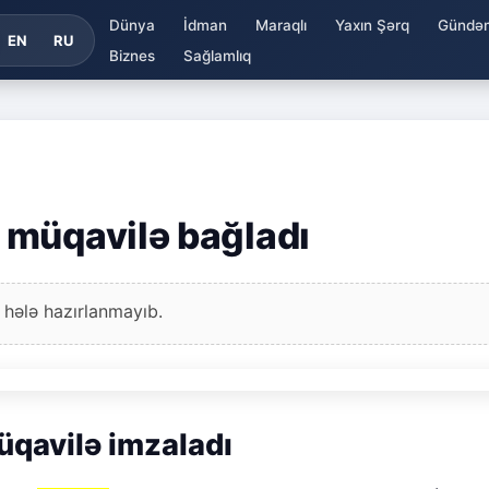
Dünya
İdman
Maraqlı
Yaxın Şərq
Gündə
EN
RU
Biznes
Sağlamlıq
 müqavilə bağladı
 hələ hazırlanmayıb.
üqavilə imzaladı