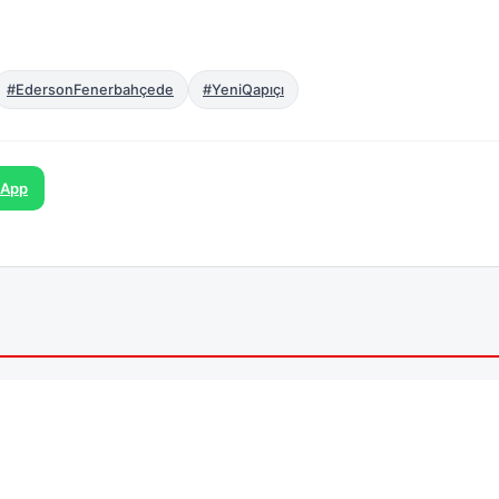
#EdersonFenerbahçede
#YeniQapıçı
sApp