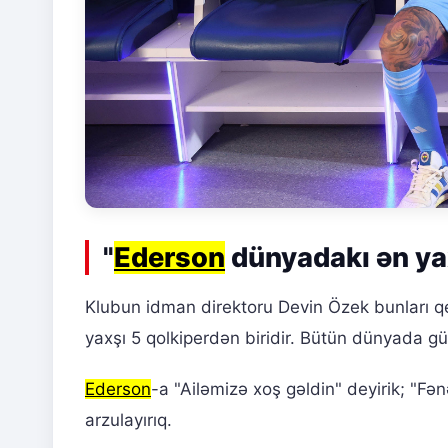
"
Ederson
dünyadakı ən yax
Klubun idman direktoru Devin Özek bunları q
yaxşı 5 qolkiperdən biridir. Bütün dünyada gün
Ederson
-a "Ailəmizə xoş gəldin" deyirik; "Fən
arzulayırıq.