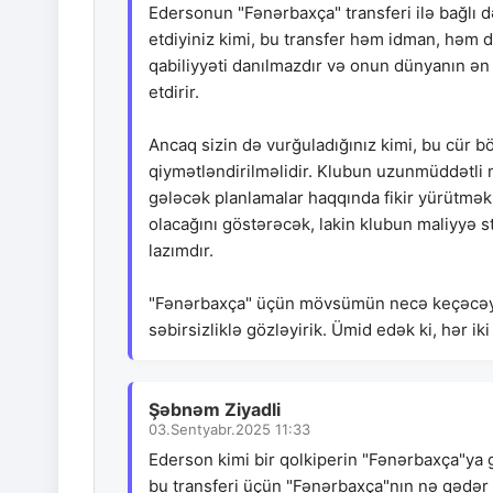
Edersonun "Fənərbaxça" transferi ilə bağlı d
etdiyiniz kimi, bu transfer həm idman, həm
qabiliyyəti danılmazdır və onun dünyanın ən 
etdirir.
Ancaq sizin də vurğuladığınız kimi, bu cür bö
qiymətləndirilməlidir. Klubun uzunmüddətli m
gələcək planlamalar haqqında fikir yürütmək 
olacağını göstərəcək, lakin klubun maliyyə 
lazımdır.
"Fənərbaxça" üçün mövsümün necə keçəcəyi
səbirsizliklə gözləyirik. Ümid edək ki, hər i
Şəbnəm Ziyadli
03.Sentyabr.2025 11:33
Ederson kimi bir qolkiperin "Fənərbaxça"ya gə
bu transferi üçün "Fənərbaxça"nın nə qədər 