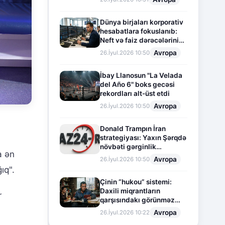
Dünya birjaları korporativ
hesabatlara fokuslanıb:
Neft və faiz dərəcələrinin
təsiri altında cari vəziyyət
Avropa
26.İyul.2026 10:50
İbay Llanosun "La Velada
del Año 6" boks gecəsi
rekordları alt-üst etdi
Avropa
26.İyul.2026 10:50
Donald Trampın İran
strategiyası: Yaxın Şərqdə
növbəti gərginlik
 ən
mərhələsi
Avropa
26.İyul.2026 10:50
ıq".
Çinin “hukou” sistemi:
Daxili miqrantların
r
qarşısındakı görünməz
sədd
Avropa
26.İyul.2026 10:22