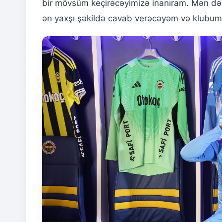
bir mövsüm keçirəcəyimizə inanıram. Mən də k
ən yaxşı şəkildə cavab verəcəyəm və klubum