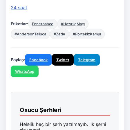
24 saat
Etiketlər:
Fenerbahçe
#HazırlıqMaçı
#AndersonTalisca
#Zədə
#PortekizKampı
Paylaş:
Facebook
Twitter
Telegram
WhatsApp
Oxucu Şərhləri
Hələlik heç bir şərh yazılmayıb. İlk şərhi
siz yazın!