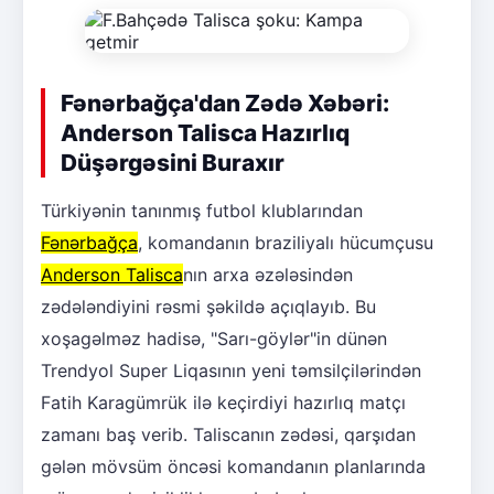
Fənərbağça'dan Zədə Xəbəri:
Anderson Talisca Hazırlıq
Düşərgəsini Buraxır
Türkiyənin tanınmış futbol klublarından
Fənərbağça
, komandanın braziliyalı hücumçusu
Anderson Talisca
nın arxa əzələsindən
zədələndiyini rəsmi şəkildə açıqlayıb. Bu
xoşagəlməz hadisə, "Sarı-göylər"in dünən
Trendyol Super Liqasının yeni təmsilçilərindən
Fatih Karagümrük ilə keçirdiyi hazırlıq matçı
zamanı baş verib. Taliscanın zədəsi, qarşıdan
gələn mövsüm öncəsi komandanın planlarında