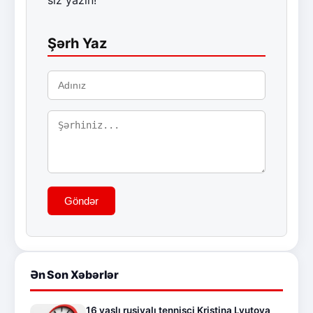
Şərh Yaz
Göndər
Ən Son Xəbərlər
16 yaşlı rusiyalı tennisçi Kristina Lyutova