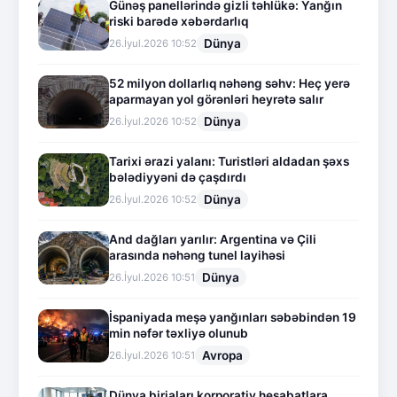
Günəş panellərində gizli təhlükə: Yanğın
riski barədə xəbərdarlıq
Dünya
26.İyul.2026 10:52
52 milyon dollarlıq nəhəng səhv: Heç yerə
aparmayan yol görənləri heyrətə salır
Dünya
26.İyul.2026 10:52
Tarixi ərazi yalanı: Turistləri aldadan şəxs
bələdiyyəni də çaşdırdı
Dünya
26.İyul.2026 10:52
And dağları yarılır: Argentina və Çili
arasında nəhəng tunel layihəsi
Dünya
26.İyul.2026 10:51
İspaniyada meşə yanğınları səbəbindən 19
min nəfər təxliyə olunub
Avropa
26.İyul.2026 10:51
Dünya birjaları korporativ hesabatlara