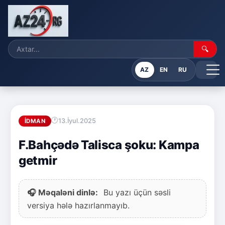
🔍
AZ
EN
RU
13.İyul.2025
İDMAN
F.Bahçədə Talisca şoku: Kampa
getmir
🎧 Məqaləni dinlə:
Bu yazı üçün səsli
versiya hələ hazırlanmayıb.