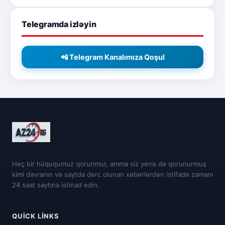
Telegramda izləyin
📲 Telegram Kanalımıza Qoşul
Heç bir hüququmuz qorunmur, amma siz yenə də qorunurmuş
kimi davranın və saytda dərc olunan xəbərlərdən istifadə zamanı
24 saat saytına istinad edin.
QUICK LINKS