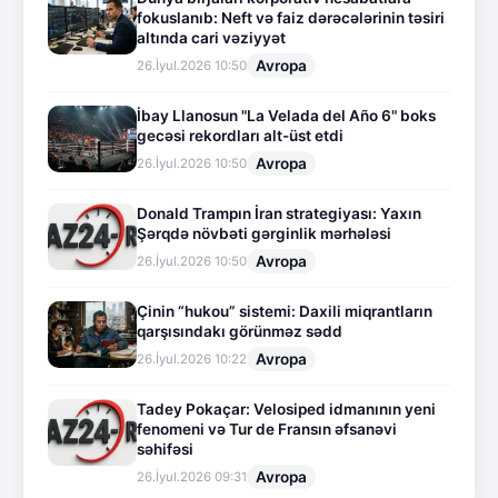
fokuslanıb: Neft və faiz dərəcələrinin təsiri
altında cari vəziyyət
Avropa
26.İyul.2026 10:50
İbay Llanosun "La Velada del Año 6" boks
gecəsi rekordları alt-üst etdi
Avropa
26.İyul.2026 10:50
Donald Trampın İran strategiyası: Yaxın
Şərqdə növbəti gərginlik mərhələsi
Avropa
26.İyul.2026 10:50
Çinin “hukou” sistemi: Daxili miqrantların
qarşısındakı görünməz sədd
Avropa
26.İyul.2026 10:22
Tadey Pokaçar: Velosiped idmanının yeni
fenomeni və Tur de Fransın əfsanəvi
səhifəsi
Avropa
26.İyul.2026 09:31