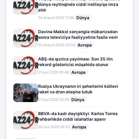
dünya reytinqində ciddi irəliləyişə imza
atdı
Dünya
04.Avqust.2026 11:06
Davina Makkol xərçənglə mübarizədən
sonra televiziya fəaliyyətinə fasilə verir
Avropa
03.Avqust.2026 00:59
ABŞ-da qızılca yayılması: Son 35 ilin
rekord göstəricisi müşahidə olunur
Avropa
31.İyul.2026 05:46
Rusiya Ukraynanın iri şəhərlərini kütləvi
raket və dron atəşinə tutub
Dünya
31.İyul.2026 03:09
BBVA-da kadr dəyişikliyi: Karlos Torres
rəhbərlikdə ciddi islahatlar aparır
Avropa
30.İyul.2026 09:33