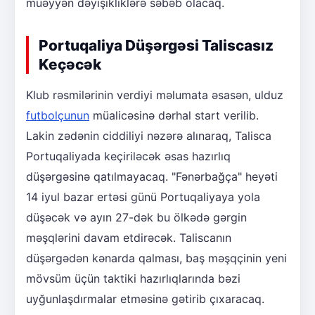
müəyyən dəyişikliklərə səbəb olacaq.
Portuqaliya Düşərgəsi Taliscasız
Keçəcək
Klub rəsmilərinin verdiyi məlumata əsasən, ulduz
futbolçunun
müalicəsinə dərhal start verilib.
Lakin zədənin ciddiliyi nəzərə alınaraq, Talisca
Portuqaliyada keçiriləcək əsas hazırlıq
düşərgəsinə qatılmayacaq. "Fənərbağça" heyəti
14 iyul bazar ertəsi günü Portuqaliyaya yola
düşəcək və ayın 27-dək bu ölkədə gərgin
məşqlərini davam etdirəcək. Taliscanın
düşərgədən kənarda qalması, baş məşqçinin yeni
mövsüm üçün taktiki hazırlıqlarında bəzi
uyğunlaşdırmalar etməsinə gətirib çıxaracaq.