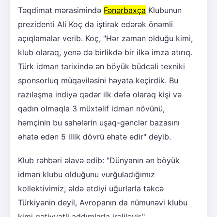
Təqdimat mərasimində
Fənərbaxça
Klubunun
prezidenti Ali Koç da iştirak edərək önəmli
açıqlamalar verib. Koç, "Hər zaman olduğu kimi,
klub olaraq, yenə də birlikdə bir ilkə imza atırıq.
Türk idman tarixində ən böyük büdcəli texniki
sponsorluq müqaviləsini həyata keçirdik. Bu
razılaşma indiyə qədər ilk dəfə olaraq kişi və
qadın olmaqla 3 müxtəlif idman növünü,
həmçinin bu sahələrin uşaq-gənclər bazasını
əhatə edən 5 illik dövrü əhatə edir" deyib.
Klub rəhbəri əlavə edib: "Dünyanın ən böyük
idman klubu olduğunu vurğuladığımız
kollektivimiz, əldə etdiyi uğurlarla təkcə
Türkiyənin deyil, Avropanın da nümunəvi klubu
kimi qətiyyətli addımlarla irəliləyir."