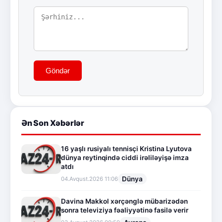
Göndər
Ən Son Xəbərlər
16 yaşlı rusiyalı tennisçi Kristina Lyutova
dünya reytinqində ciddi irəliləyişə imza
atdı
Dünya
04.Avqust.2026 11:06
Davina Makkol xərçənglə mübarizədən
sonra televiziya fəaliyyətinə fasilə verir