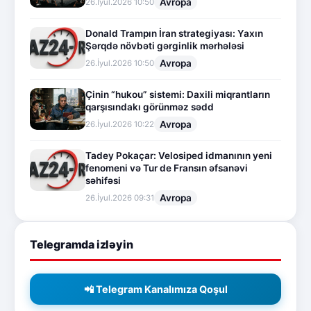
Avropa
26.İyul.2026 10:50
Donald Trampın İran strategiyası: Yaxın
Şərqdə növbəti gərginlik mərhələsi
Avropa
26.İyul.2026 10:50
Çinin “hukou” sistemi: Daxili miqrantların
qarşısındakı görünməz sədd
Avropa
26.İyul.2026 10:22
Tadey Pokaçar: Velosiped idmanının yeni
fenomeni və Tur de Fransın əfsanəvi
səhifəsi
Avropa
26.İyul.2026 09:31
Telegramda izləyin
📲 Telegram Kanalımıza Qoşul