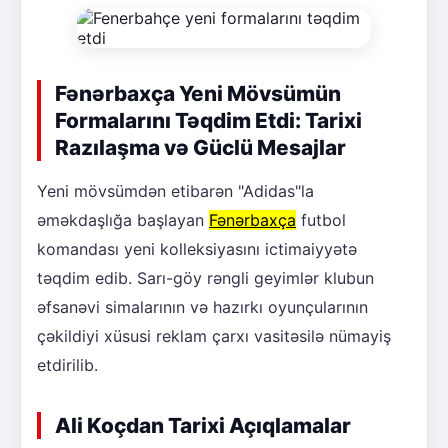
Fənərbaxça Yeni Mövsümün
Formalarını Təqdim Etdi: Tarixi
Razılaşma və Güclü Mesajlar
Yeni mövsümdən etibarən "Adidas"la
əməkdaşlığa başlayan
Fənərbaxça
futbol
komandası yeni kolleksiyasını ictimaiyyətə
təqdim edib. Sarı-göy rəngli geyimlər klubun
əfsanəvi simalarının və hazırkı oyunçularının
çəkildiyi xüsusi reklam çarxı vasitəsilə nümayiş
etdirilib.
Ali Koçdan Tarixi Açıqlamalar