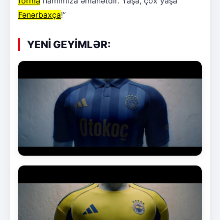
forma
hamımıza əmanətdir. Yaşa, çox yaşa
Fənərbaxça
!”
YENİ GEYİMLƏR: