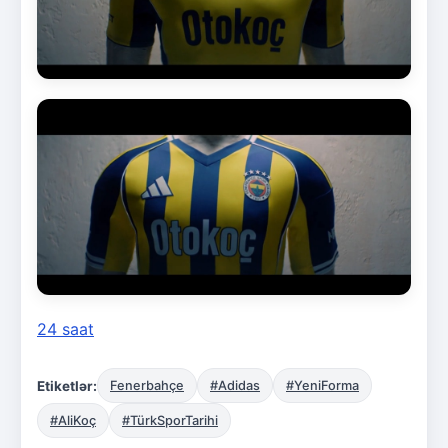
24 saat
Etiketlər:
Fenerbahçe
#Adidas
#YeniForma
#AliKoç
#TürkSporTarihi