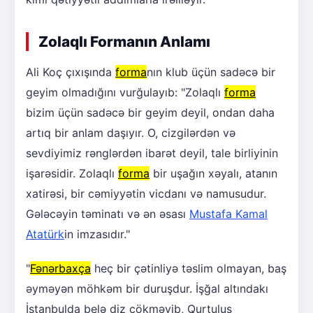
Zolaqlı Formanın Anlamı
Ali Koç çıxışında
forma
nın klub üçün sadəcə bir
geyim olmadığını vurğulayıb: "Zolaqlı
forma
bizim üçün sadəcə bir geyim deyil, ondan daha
artıq bir anlam daşıyır. O, cizgilərdən və
sevdiyimiz rənglərdən ibarət deyil, tale birliyinin
işarəsidir. Zolaqlı
forma
bir uşağın xəyalı, atanın
xatirəsi, bir cəmiyyətin vicdanı və namusudur.
Gələcəyin təminatı və ən əsası
Mustafa Kamal
Atatürk
in imzasıdır."
"
Fənərbaxça
heç bir çətinliyə təslim olmayan, baş
əyməyən möhkəm bir duruşdur. İşğal altındakı
İstanbulda belə diz çökməyib, Qurtuluş