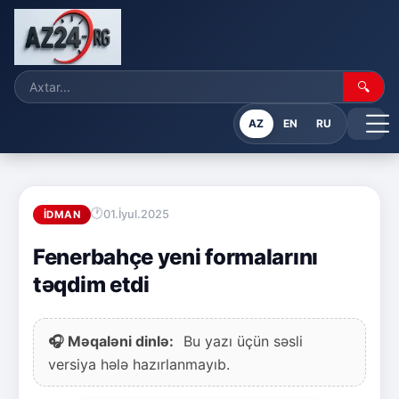
🔍
AZ
EN
RU
01.İyul.2025
İDMAN
Fenerbahçe yeni formalarını
təqdim etdi
🎧 Məqaləni dinlə:
Bu yazı üçün səsli
versiya hələ hazırlanmayıb.