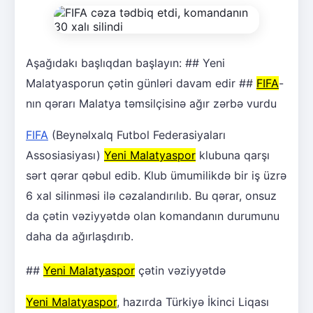
Aşağıdakı başlıqdan başlayın: ## Yeni
Malatyasporun çətin günləri davam edir ##
FIFA
-
nın qərarı Malatya təmsilçisinə ağır zərbə vurdu
FIFA
(Beynəlxalq Futbol Federasiyaları
Assosiasiyası)
Yeni Malatyaspor
klubuna qarşı
sərt qərar qəbul edib. Klub ümumilikdə bir iş üzrə
6 xal silinməsi ilə cəzalandırılıb. Bu qərar, onsuz
da çətin vəziyyətdə olan komandanın durumunu
daha da ağırlaşdırıb.
##
Yeni Malatyaspor
çətin vəziyyətdə
Yeni Malatyaspor
, hazırda Türkiyə İkinci Liqası