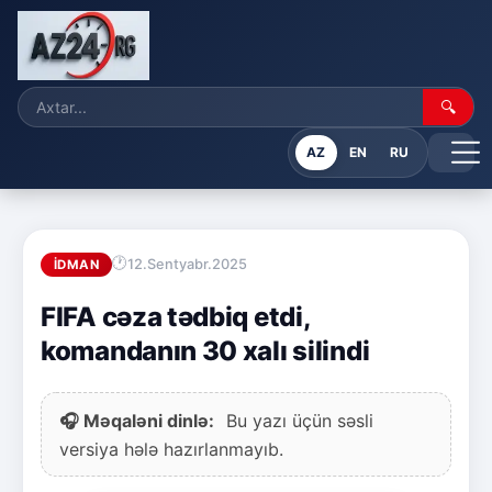
🔍
AZ
EN
RU
12.Sentyabr.2025
İDMAN
FIFA cəza tədbiq etdi,
komandanın 30 xalı silindi
🎧 Məqaləni dinlə:
Bu yazı üçün səsli
versiya hələ hazırlanmayıb.