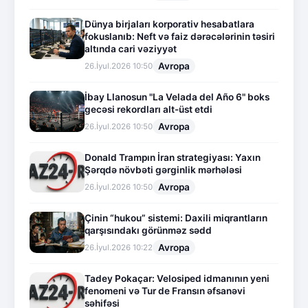
Dünya birjaları korporativ hesabatlara
fokuslanıb: Neft və faiz dərəcələrinin təsiri
altında cari vəziyyət
Avropa
26.İyul.2026 10:50
İbay Llanosun "La Velada del Año 6" boks
gecəsi rekordları alt-üst etdi
Avropa
26.İyul.2026 10:50
Donald Trampın İran strategiyası: Yaxın
Şərqdə növbəti gərginlik mərhələsi
Avropa
26.İyul.2026 10:50
Çinin “hukou” sistemi: Daxili miqrantların
qarşısındakı görünməz sədd
Avropa
26.İyul.2026 10:22
Tadey Pokaçar: Velosiped idmanının yeni
fenomeni və Tur de Fransın əfsanəvi
səhifəsi