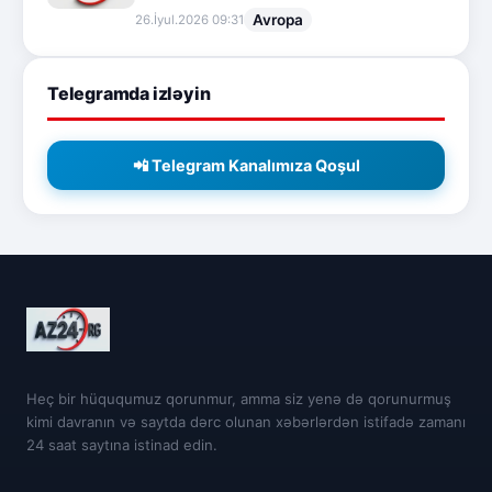
Avropa
26.İyul.2026 09:31
Telegramda izləyin
📲 Telegram Kanalımıza Qoşul
Heç bir hüququmuz qorunmur, amma siz yenə də qorunurmuş
kimi davranın və saytda dərc olunan xəbərlərdən istifadə zamanı
24 saat saytına istinad edin.