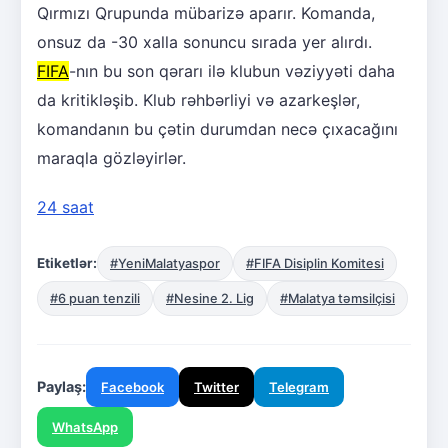
Qırmızı Qrupunda mübarizə aparır. Komanda,
onsuz da -30 xalla sonuncu sırada yer alırdı.
FIFA
-nın bu son qərarı ilə klubun vəziyyəti daha
da kritikləşib. Klub rəhbərliyi və azarkeşlər,
komandanın bu çətin durumdan necə çıxacağını
maraqla gözləyirlər.
24 saat
Etiketlər:
#YeniMalatyaspor
#FIFA Disiplin Komitesi
#6 puan tenzili
#Nesine 2. Lig
#Malatya təmsilçisi
Paylaş:
Facebook
Twitter
Telegram
WhatsApp