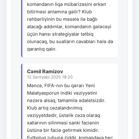
komandanın liqa mübarizəsini erkən
bitirməsi anlamına gəlir? Klub
rəhbərliyinin bu məsələ ilə bağlı
atacağı addımlar, komandanın gələcəyi
üçün hansı strategiyalar tətbiq
olunacaq, bu sualların cavabları hələ də
qaranlıq qalır.
Cəmil Ramizov
12.Sentyabr.2025 18:20
Məncə, FIFA-nın bu qərarı Yeni
Malatyasporun indiki vəziyyətini
nəzərə alsaq, tamamilə ədalətsizdir.
Klub artıq cəzalandırılmış
vəziyyətdədir, üstəlik cəza olaraq
xallarının silinməsi sanki faciənin
üstünə bir faciə gətirmək kimidir.
Futbolun ruhuna ziddir, komandaya heç