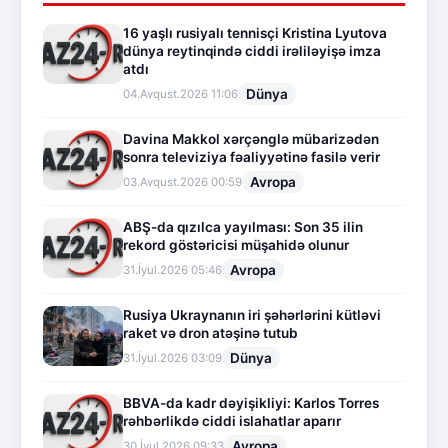
16 yaşlı rusiyalı tennisçi Kristina Lyutova
dünya reytinqində ciddi irəliləyişə imza
atdı
Dünya
04.Avqust.2026 11:06
Davina Makkol xərçənglə mübarizədən
sonra televiziya fəaliyyətinə fasilə verir
Avropa
03.Avqust.2026 00:59
ABŞ-da qızılca yayılması: Son 35 ilin
rekord göstəricisi müşahidə olunur
Avropa
31.İyul.2026 05:46
Rusiya Ukraynanın iri şəhərlərini kütləvi
raket və dron atəşinə tutub
Dünya
31.İyul.2026 03:09
BBVA-da kadr dəyişikliyi: Karlos Torres
rəhbərlikdə ciddi islahatlar aparır
Avropa
30.İyul.2026 09:33