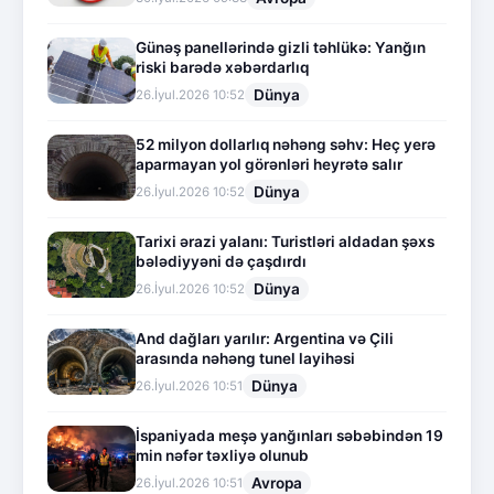
Günəş panellərində gizli təhlükə: Yanğın
riski barədə xəbərdarlıq
Dünya
26.İyul.2026 10:52
52 milyon dollarlıq nəhəng səhv: Heç yerə
aparmayan yol görənləri heyrətə salır
Dünya
26.İyul.2026 10:52
Tarixi ərazi yalanı: Turistləri aldadan şəxs
bələdiyyəni də çaşdırdı
Dünya
26.İyul.2026 10:52
And dağları yarılır: Argentina və Çili
arasında nəhəng tunel layihəsi
Dünya
26.İyul.2026 10:51
İspaniyada meşə yanğınları səbəbindən 19
min nəfər təxliyə olunub
Avropa
26.İyul.2026 10:51