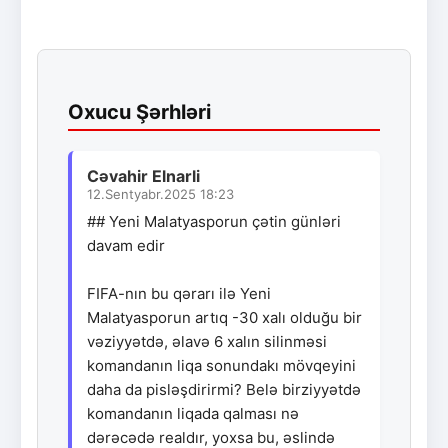
Oxucu Şərhləri
Cəvahir Elnarli
12.Sentyabr.2025 18:23
## Yeni Malatyasporun çətin günləri
davam edir
FIFA-nın bu qərarı ilə Yeni
Malatyasporun artıq -30 xalı olduğu bir
vəziyyətdə, əlavə 6 xalın silinməsi
komandanın liqa sonundakı mövqeyini
daha da pisləşdirirmi? Belə birziyyətdə
komandanın liqada qalması nə
dərəcədə realdır, yoxsa bu, əslində