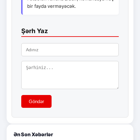
bir fayda verməyəcək.
Şərh Yaz
Göndər
Ən Son Xəbərlər