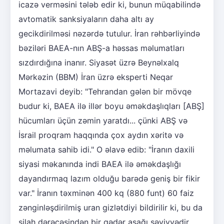
icazə verməsini tələb edir ki, bunun müqabilində
avtomatik sanksiyaların daha altı ay
gecikdirilməsi nəzərdə tutulur. İran rəhbərliyində
bəziləri BAEA-nın ABŞ-a həssas məlumatları
sızdırdığına inanır. Siyasət üzrə Beynəlxalq
Mərkəzin (BBM) İran üzrə eksperti Neqar
Mortazavi deyib: "Tehrandan gələn bir mövqe
budur ki, BAEA ilə illər boyu əməkdaşlıqları [ABŞ]
hücumları üçün zəmin yaratdı... çünki ABŞ və
İsrail proqram haqqında çox aydın xəritə və
məlumata sahib idi." O əlavə edib: "İranın daxili
siyasi məkanında indi BAEA ilə əməkdaşlığı
dayandırmaq lazım olduğu barədə geniş bir fikir
var." İranın təxminən 400 kq (880 funt) 60 faiz
zənginləşdirilmiş uran gizlətdiyi bildirilir ki, bu da
silah dərəcəsindən bir qədər aşağı səviyyədir.