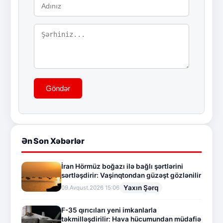
Göndər
Ən Son Xəbərlər
İran Hörmüz boğazı ilə bağlı şərtlərini
sərtləşdirir: Vaşinqtondan güzəşt gözlənilir
Yaxın Şərq
09.Avqust.2026 15:06
F-35 qırıcıları yeni imkanlarla
təkmilləşdirilir: Hava hücumundan müdafiə