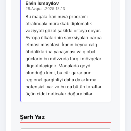
Elvin İsmayılov
28.Avqust.2025 18:13
Bu məqalə İran nüvə proqramı
ətrafındakı mürəkkəb diplomatik
vəziyyəti gözəl şəkildə ortaya qoyur.
Avropa ölkələrinin sanksiyaları bərpa
etməsi məsələsi, İranın beynəlxalq
öhdəliklərinə yanaşması və qlobal
güclərin bu mövzuda fərqli mövqeləri
diqqətəlayiqdir. Məqalədə qeyd
olunduğu kimi, bu cür qərarların
regional gərginliyi daha da artırma
potensialı var və bu da bütün tərəflər
üçün ciddi nəticələr doğura bilər.
Şərh Yaz