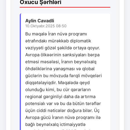
Oxucu Şərhləri
Aylin Cavadli
10.Oktyabr.2025 08:50
Bu məqalə İran nüvə proqramı
ətrafındakı mürəkkəb diplomatik
vəziyyəti gözəl şəkildə ortaya qoyur.
Avropa ölkəərinin sanksiyaları bərpa
etməsi məsələsi, İranın beynəlxalq
öhdəliklərinə yanaşması və qlobal
güclərin bu mövzuda fərqli mövqeləri
diqqətəlayiqdir. Məqalədə qeyd
olunduğu kimi, bu cür qərarların
regional gərginliyi daha da artırma
potensialı var və bu da bütün tərəflər
üçün ciddi nəticələr doğura bilər. Üç
Avropa gücü İranın nüvə proqramı ilə
bağlı beynəlxalq ictimaiyyətlə