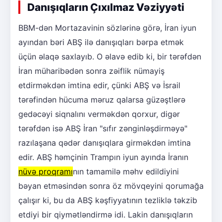
Danışıqların Çıxılmaz Vəziyyəti
BBM-dən Mortazavinin sözlərinə görə, İran iyun
ayından bəri ABŞ ilə danışıqları bərpa etmək
üçün əlaqə saxlayıb. O əlavə edib ki, bir tərəfdən
İran müharibədən sonra zəiflik nümayiş
etdirməkdən imtina edir, çünki ABŞ və İsrail
tərəfindən hücuma məruz qalarsa güzəştlərə
gedəcəyi siqnalını verməkdən qorxur, digər
tərəfdən isə ABŞ İran "sıfır zənginləşdirməyə"
razılaşana qədər danışıqlara girməkdən imtina
edir. ABŞ həmçinin Trampın iyun ayında İranın
nüvə proqramı
nın tamamilə məhv edildiyini
bəyan etməsindən sonra öz mövqeyini qorumağa
çalışır ki, bu da ABŞ kəşfiyyatının tezliklə təkzib
etdiyi bir qiymətləndirmə idi. Lakin danışıqların