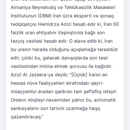
Almaniya Beynəlxalq və Təhlükəsizlik Məsələləri
İnstitutunun (DBM) İran üzrə eksperti və qonaq
tədqiqatçısı Həmidrza Azizi hesab edir ki, İran 60
faizlik uran ehtiyatını Vaşinqtonla bağlı son
təzyiq vasitəsi hesab edir. O əlavə edib ki, İran
bu uranın harada olduğunu açıqlamağa tərəddüd
edir, çünki bu, gələcək danışıqlarda son təsir
vasitəsindən imtina etmək qorxusu ilə bağlıdır.
Azizi Al Jazeera-ya deyib: "[Üçlük] İranın ən
həssas nüvə fəaliyyətləri ətrafındakı qeyri-
müəyyənliyi aradan qaldıran tam şəffaflıq istəyir.
Onların nöqteyi-nəzərindən yalnız bu, avtomatik
sanksiyaların son tarixini uzatmağa haqq
qazandıracaq."