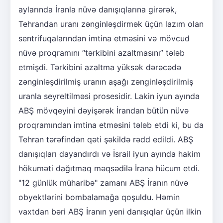
aylarında İranla nüvə danışıqlarına girərək,
Tehrandan uranı zənginləşdirmək üçün lazım olan
sentrifuqalarından imtina etməsini və mövcud
nüvə proqramını “tərkibini azaltmasını” tələb
etmişdi. Tərkibini azaltma yüksək dərəcədə
zənginləşdirilmiş uranın aşağı zənginləşdirilmiş
uranla seyreltilməsi prosesidir. Lakin iyun ayında
ABŞ mövqeyini dəyişərək İrandan bütün nüvə
proqramından imtina etməsini tələb etdi ki, bu da
Tehran tərəfindən qəti şəkildə rədd edildi. ABŞ
danışıqları dayandırdı və İsrail iyun ayında hakim
hökuməti dağıtmaq məqsədilə İrana hücum etdi.
"12 günlük müharibə" zamanı ABŞ İranın nüvə
obyektlərini bombalamağa qoşuldu. Həmin
vaxtdan bəri ABŞ İranın yeni danışıqlar üçün ilkin