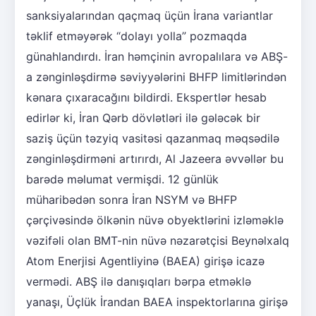
sanksiyalarından qaçmaq üçün İrana variantlar
təklif etməyərək “dolayı yolla” pozmaqda
günahlandırdı. İran həmçinin avropalılara və ABŞ-
a zənginləşdirmə səviyyələrini BHFP limitlərindən
kənara çıxaracağını bildirdi. Ekspertlər hesab
edirlər ki, İran Qərb dövlətləri ilə gələcək bir
saziş üçün təzyiq vasitəsi qazanmaq məqsədilə
zənginləşdirməni artırırdı, Al Jazeera əvvəllər bu
barədə məlumat vermişdi. 12 günlük
müharibədən sonra İran NSYM və BHFP
çərçivəsində ölkənin nüvə obyektlərini izləməklə
vəzifəli olan BMT-nin nüvə nəzarətçisi Beynəlxalq
Atom Enerjisi Agentliyinə (BAEA) girişə icazə
vermədi. ABŞ ilə danışıqları bərpa etməklə
yanaşı, Üçlük İrandan BAEA inspektorlarına girişə