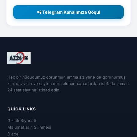
📲 Telegram Kanalımıza Qoşul
Heç bir hüququmuz qorunmur, amma siz yenə də qorunurmuş
kimi davranın və saytda dərc olunan xəbərlərdən istifadə zamanı
24 saat saytına istinad edin.
QUICK LINKS
Gizlilik Siyasəti
Məlumatların Silinməsi
Əlaqə