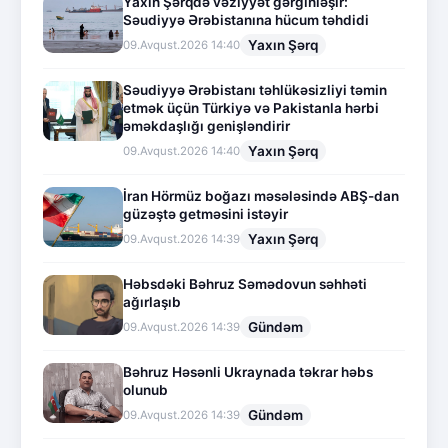
Yaxın Şərqdə vəziyyət gərginləşir:
Səudiyyə Ərəbistanına hücum təhdidi
Yaxın Şərq
09.Avqust.2026 14:40
Səudiyyə Ərəbistanı təhlükəsizliyi təmin
etmək üçün Türkiyə və Pakistanla hərbi
əməkdaşlığı genişləndirir
Yaxın Şərq
09.Avqust.2026 14:40
İran Hörmüz boğazı məsələsində ABŞ-dan
güzəştə getməsini istəyir
Yaxın Şərq
09.Avqust.2026 14:39
Həbsdəki Bəhruz Səmədovun səhhəti
ağırlaşıb
Gündəm
09.Avqust.2026 14:39
Bəhruz Həsənli Ukraynada təkrar həbs
olunub
Gündəm
09.Avqust.2026 14:39