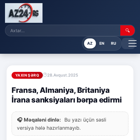
🔍
AZ
EN
RU
28.Avqust.2025
YAXIN ŞƏRQ
Fransa, Almaniya, Britaniya
İrana sanksiyaları bərpa edirmi
🎧 Məqaləni dinlə:
Bu yazı üçün səsli
versiya hələ hazırlanmayıb.