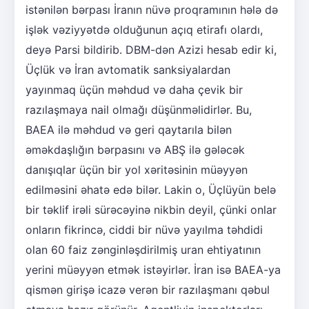
istənilən bərpası İranın nüvə proqramının hələ də
işlək vəziyyətdə olduğunun açıq etirafı olardı,
deyə Parsi bildirib. DBM-dən Azizi hesab edir ki,
Üçlük və İran avtomatik sanksiyalardan
yayınmaq üçün məhdud və daha çevik bir
razılaşmaya nail olmağı düşünməlidirlər. Bu,
BAEA ilə məhdud və geri qaytarıla bilən
əməkdaşlığın bərpasını və ABŞ ilə gələcək
danışıqlar üçün bir yol xəritəsinin müəyyən
edilməsini əhatə edə bilər. Lakin o, Üçlüyün belə
bir təklif irəli sürəcəyinə nikbin deyil, çünki onlar
onların fikrincə, ciddi bir nüvə yayılma təhdidi
olan 60 faiz zənginləşdirilmiş uran ehtiyatının
yerini müəyyən etmək istəyirlər. İran isə BAEA-ya
qismən girişə icazə verən bir razılaşmanı qəbul