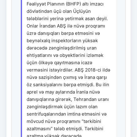
Fəaliyyət Planının (BHFP) altı imzacı
dövlətindən üçü olan Üçlüyün
tələblərini yerinə yetirmək asan deyil.
Onlar İrandan ABŞ ilə nüvə proqramı
üzrə danışıqları bərpa etməsini və
beynəlxalq inspektorların yüksək
dərəcədə zənginləşdirilmiş uran
ehtiyatlarını və obyektlərini izləmək
üçün ölkəyə qayıtmasına icazə
verməsini istəyirdilər. ABŞ 2018-ci ildə
nüvə sazişindən çıxmış və İrana qarşı
öz sanksiyalarını bərpa etmişdi. Bu ilin
aprel və may aylarında İranla nüvə
danışıqlarına girərək, Tehrandan uranı
zənginləşdirmək üçün lazım olan
sentrifuqalarından imtina etməsini və
mövcud nüvə proqramını “tərkibini
azaltmasını” tələb etmişdi. Tərkibini
azaltma yüksək dərəcədə