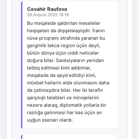
Cəvahir Raufova
28.Avqust.2025 18:18
Bu məqalədə qaldırılan məsələlər
həqiqətən də diqqətəlayiqdir. İranın
nüvə proqramı ətrafında yaranan bu
gərginlik təkcə region üçün deyil,
bütün dünya üçün ciddi nəticələr
doğura bilər. Sanksiyaların yenidən
tətbiq edilməsi kimi addımlar,
məqalədə də qeyd edildiyi kimi,
müsbət həllərin əldə olunmasını daha
da çətinləşdirə bilər. Hər iki tərəfin
qarşılıqlı tələbləri və mövqelərini
nəzərə alaraq, diplomatik yollarla bir
razılığa gəlinməsi hər kəs üçün ən
uyğun ssenari olardı.