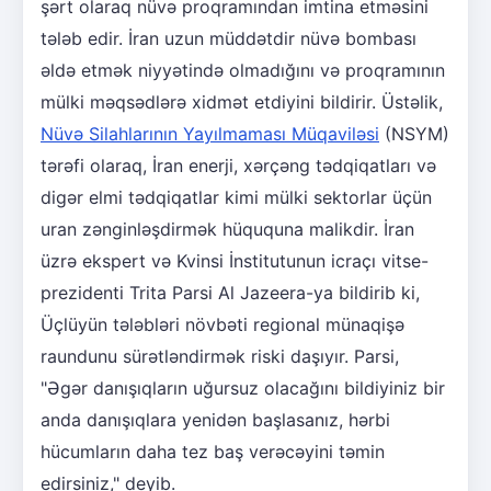
şərt olaraq nüvə proqramından imtina etməsini
tələb edir. İran uzun müddətdir nüvə bombası
əldə etmək niyyətində olmadığını və proqramının
mülki məqsədlərə xidmət etdiyini bildirir. Üstəlik,
Nüvə Silahlarının Yayılmaması Müqaviləsi
(NSYM)
tərəfi olaraq, İran enerji, xərçəng tədqiqatları və
digər elmi tədqiqatlar kimi mülki sektorlar üçün
uran zənginləşdirmək hüququna malikdir. İran
üzrə ekspert və Kvinsi İnstitutunun icraçı vitse-
prezidenti Trita Parsi Al Jazeera-ya bildirib ki,
Üçlüyün tələbləri növbəti regional münaqişə
raundunu sürətləndirmək riski daşıyır. Parsi,
"Əgər danışıqların uğursuz olacağını bildiyiniz bir
anda danışıqlara yenidən başlasanız, hərbi
hücumların daha tez baş verəcəyini təmin
edirsiniz," deyib.