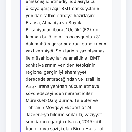
əməkdaşlıq etmədiyi iddiasıyla bu
ölkəyə qarşı ağır BMT sanksiyalarını
yenidən tətbiq etməyə hazırlaşırdı.
Fransa, Almaniya və Böyük
Britaniyadan ibarət "Üçlük" (E3) kimi
tanınan bu ölkələr İrana avqustun 31-
dək mühüm qərarlar qəbul etmək üçün
vaxt vermişdi. Son tarixin yaxınlaşması
ilə müşahidəçilər və analitiklər BMT
sanksiyalarının yenidən tətbiqinin
regional gərginliyi əhəmiyyətli
dərəcədə artıracağından və İsrail ilə
ABŞ-ı İrana yenidən hücum etməyə
sövq edəcəyindən narahat idilər.
Mürəkkəb Qarşıdurma: Tələblər və
Tehranın Mövqeyi Ekspertlər Al
Jazeera-ya bildirmişdilər ki, vəziyyət
son dərəcə gərgin olsa da, 2015-ci il
İranın nüvə sazişi olan Birgə Hərtərəfli