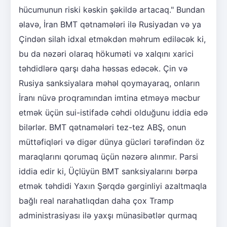
hücumunun riski kəskin şəkildə artacaq." Bundan
əlavə, İran BMT qətnamələri ilə Rusiyadan və ya
Çindən silah idxal etməkdən məhrum ediləcək ki,
bu da nəzəri olaraq hökuməti və xalqını xarici
təhdidlərə qarşı daha həssas edəcək. Çin və
Rusiya sanksiyalara məhəl qoymayaraq, onların
İranı nüvə proqramından imtina etməyə məcbur
etmək üçün sui-istifadə cəhdi olduğunu iddia edə
bilərlər. BMT qətnamələri tez-tez ABŞ, onun
müttəfiqləri və digər dünya gücləri tərəfindən öz
maraqlarını qorumaq üçün nəzərə alınmır. Parsi
iddia edir ki, Üçlüyün BMT sanksiyalarını bərpa
etmək təhdidi Yaxın Şərqdə gərginliyi azaltmaqla
bağlı real narahatlıqdan daha çox Tramp
administrasiyası ilə yaxşı münasibətlər qurmaq