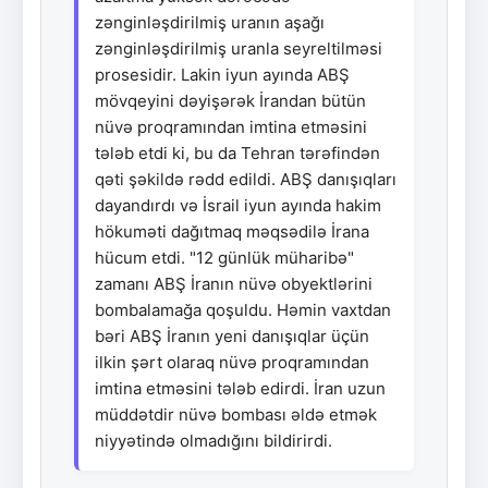
zənginləşdirilmiş uranın aşağı
zənginləşdirilmiş uranla seyreltilməsi
prosesidir. Lakin iyun ayında ABŞ
mövqeyini dəyişərək İrandan bütün
nüvə proqramından imtina etməsini
tələb etdi ki, bu da Tehran tərəfindən
qəti şəkildə rədd edildi. ABŞ danışıqları
dayandırdı və İsrail iyun ayında hakim
hökuməti dağıtmaq məqsədilə İrana
hücum etdi. "12 günlük müharibə"
zamanı ABŞ İranın nüvə obyektlərini
bombalamağa qoşuldu. Həmin vaxtdan
bəri ABŞ İranın yeni danışıqlar üçün
ilkin şərt olaraq nüvə proqramından
imtina etməsini tələb edirdi. İran uzun
müddətdir nüvə bombası əldə etmək
niyyətində olmadığını bildirirdi.