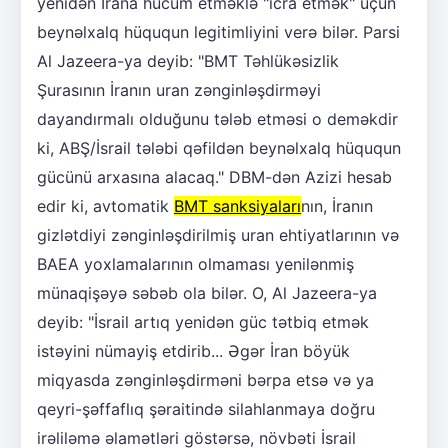
yenidən İrana hücum etməklə "icra etmək" üçün
beynəlxalq hüququn legitimliyini verə bilər. Parsi
Al Jazeera-ya deyib: "BMT Təhlükəsizlik
Şurasının İranın uran zənginləşdirməyi
dayandırmalı olduğunu tələb etməsi o deməkdir
ki, ABŞ/İsrail tələbi qəfildən beynəlxalq hüququn
gücünü arxasına alacaq." DBM-dən Azizi hesab
edir ki, avtomatik
BMT sanksiyaları
nın, İranın
gizlətdiyi zənginləşdirilmiş uran ehtiyatlarının və
BAEA yoxlamalarının olmaması yenilənmiş
münaqişəyə səbəb ola bilər. O, Al Jazeera-ya
deyib: "İsrail artıq yenidən güc tətbiq etmək
istəyini nümayiş etdirib... Əgər İran böyük
miqyasda zənginləşdirməni bərpa etsə və ya
qeyri-şəffaflıq şəraitində silahlanmaya doğru
irəliləmə əlamətləri göstərsə, növbəti İsrail