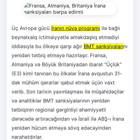
Üç Avropa gücü
İranın nüvə proqramı
ilə bağlı
beynəlxalq ictimaiyyətlə əməkdaşlıq etmədiyi
iddiasıyla bu ölkəyə qarşı ağır
BMT sanksiyaları
nı
yenidən tətbiq etməyə hazırlaşır. Fransa,
Almaniya və Böyük Britaniyadan ibarət "Üçlük"
(E3) kimi tanınan bu ölkələr İrana avqustun 31-
dək mühüm qərarlar qəbul etmək üçün vaxt
verib. Son tarixin yaxınlaşması ilə müşahidəçilər
və analitiklər BMT sanksiyalarının yenidən
tətbiqinin regional gərginliyi əhəmiyyətli
dərəcədə artıracağından və İsrail ilə ABŞ-ı İrana
yenidən hücum etməyə sövq edəcəyindən
narahatdırlar.