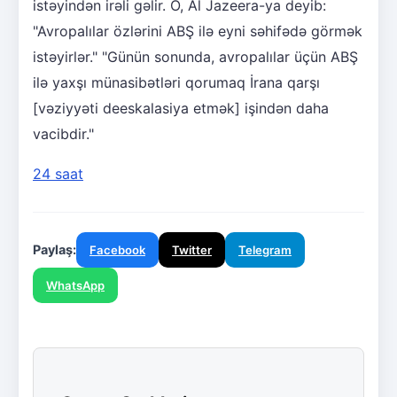
istəyindən irəli gəlir. O, Al Jazeera-ya deyib:
"Avropalılar özlərini ABŞ ilə eyni səhifədə görmək
istəyirlər." "Günün sonunda, avropalılar üçün ABŞ
ilə yaxşı münasibətləri qorumaq İrana qarşı
[vəziyyəti deeskalasiya etmək] işindən daha
vacibdir."
24 saat
Paylaş:
Facebook
Twitter
Telegram
WhatsApp