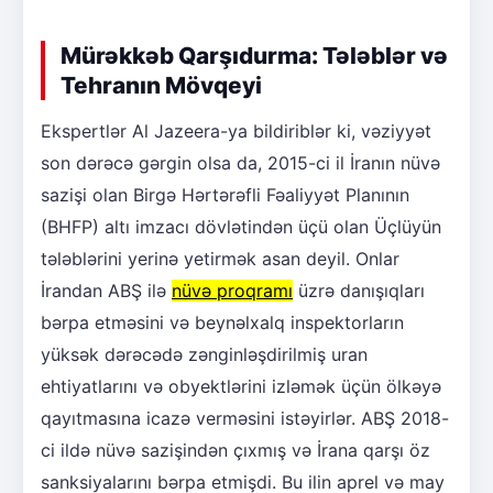
Mürəkkəb Qarşıdurma: Tələblər və
Tehranın Mövqeyi
Ekspertlər Al Jazeera-ya bildiriblər ki, vəziyyət
son dərəcə gərgin olsa da, 2015-ci il İranın nüvə
sazişi olan Birgə Hərtərəfli Fəaliyyət Planının
(BHFP) altı imzacı dövlətindən üçü olan Üçlüyün
tələblərini yerinə yetirmək asan deyil. Onlar
İrandan ABŞ ilə
nüvə proqramı
üzrə danışıqları
bərpa etməsini və beynəlxalq inspektorların
yüksək dərəcədə zənginləşdirilmiş uran
ehtiyatlarını və obyektlərini izləmək üçün ölkəyə
qayıtmasına icazə verməsini istəyirlər. ABŞ 2018-
ci ildə nüvə sazişindən çıxmış və İrana qarşı öz
sanksiyalarını bərpa etmişdi. Bu ilin aprel və may