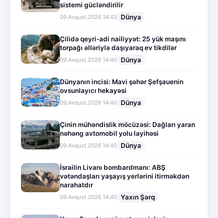
sistemi gücləndirilir
Dünya
09.Avqust.2026 14:43
Çilidə qeyri-adi nailiyyət: 25 yük maşını
torpağı əlləriylə daşıyaraq ev tikdilər
Dünya
09.Avqust.2026 14:40
Dünyanın incisi: Mavi şəhər Şefşauenin
ovsunlayıcı hekayəsi
Dünya
09.Avqust.2026 14:40
Çinin mühəndislik möcüzəsi: Dağları yaran
nəhəng avtomobil yolu layihəsi
Dünya
09.Avqust.2026 14:40
İsrailin Livanı bombardmanı: ABŞ
vətəndaşları yaşayış yerlərini itirməkdən
narahatdır
Yaxın Şərq
09.Avqust.2026 14:40