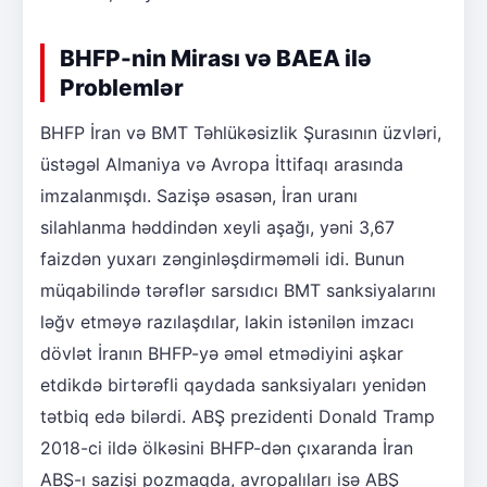
BHFP-nin Mirası və BAEA ilə
Problemlər
BHFP İran və BMT Təhlükəsizlik Şurasının üzvləri,
üstəgəl Almaniya və Avropa İttifaqı arasında
imzalanmışdı. Sazişə əsasən, İran uranı
silahlanma həddindən xeyli aşağı, yəni 3,67
faizdən yuxarı zənginləşdirməməli idi. Bunun
müqabilində tərəflər sarsıdıcı BMT sanksiyalarını
ləğv etməyə razılaşdılar, lakin istənilən imzacı
dövlət İranın BHFP-yə əməl etmədiyini aşkar
etdikdə birtərəfli qaydada sanksiyaları yenidən
tətbiq edə bilərdi. ABŞ prezidenti Donald Tramp
2018-ci ildə ölkəsini BHFP-dən çıxaranda İran
ABŞ-ı sazişi pozmaqda, avropalıları isə ABŞ