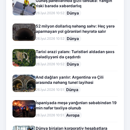
Günəş panellərində gizli təhlükə: Yanğın
riski barədə xəbərdarlıq
Dünya
26.İyul.2026 10:52
52 milyon dollarlıq nəhəng səhv: Heç yerə
aparmayan yol görənləri heyrətə salır
Dünya
26.İyul.2026 10:52
Tarixi ərazi yalanı: Turistləri aldadan şəxs
bələdiyyəni də çaşdırdı
Dünya
26.İyul.2026 10:52
And dağları yarılır: Argentina və Çili
arasında nəhəng tunel layihəsi
Dünya
26.İyul.2026 10:51
İspaniyada meşə yanğınları səbəbindən 19
min nəfər təxliyə olunub
Avropa
26.İyul.2026 10:51
Dünya birjaları korporativ hesabatlara