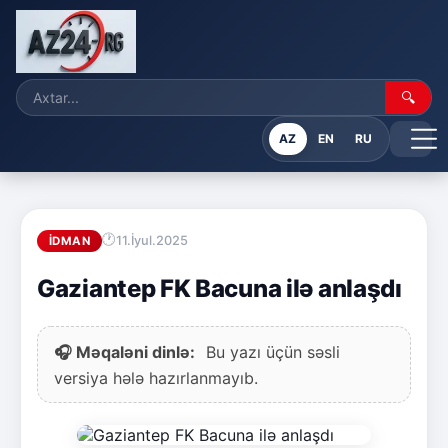
🔍
AZ
EN
RU
11.İyul.2025
İDMAN
Gaziantep FK Bacuna ilə anlaşdı
🎧 Məqaləni dinlə:
Bu yazı üçün səsli
versiya hələ hazırlanmayıb.