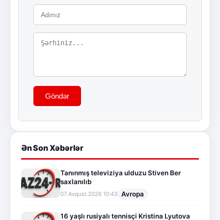
Göndər
Ən Son Xəbərlər
Tanınmış televiziya ulduzu Stiven Ber
saxlanılıb
Avropa
07.Avqust.2026 10:43
16 yaşlı rusiyalı tennisçi Kristina Lyutova