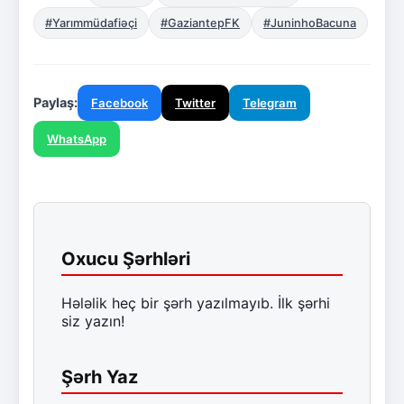
#Yarımmüdafiəçi
#GaziantepFK
#JuninhoBacuna
Paylaş:
Facebook
Twitter
Telegram
WhatsApp
Oxucu Şərhləri
Hələlik heç bir şərh yazılmayıb. İlk şərhi
siz yazın!
Şərh Yaz