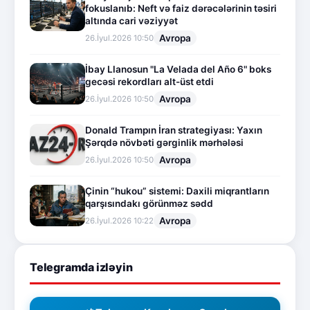
fokuslanıb: Neft və faiz dərəcələrinin təsiri
altında cari vəziyyət
Avropa
26.İyul.2026 10:50
İbay Llanosun "La Velada del Año 6" boks
gecəsi rekordları alt-üst etdi
Avropa
26.İyul.2026 10:50
Donald Trampın İran strategiyası: Yaxın
Şərqdə növbəti gərginlik mərhələsi
Avropa
26.İyul.2026 10:50
Çinin “hukou” sistemi: Daxili miqrantların
qarşısındakı görünməz sədd
Avropa
26.İyul.2026 10:22
Telegramda izləyin