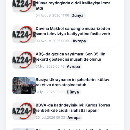
dünya reytinqində ciddi irəliləyişə imza
atdı
Dünya
04.Avqust.2026 11:06
Davina Makkol xərçənglə mübarizədən
sonra televiziya fəaliyyətinə fasilə verir
Avropa
03.Avqust.2026 00:59
ABŞ-da qızılca yayılması: Son 35 ilin
rekord göstəricisi müşahidə olunur
Avropa
31.İyul.2026 05:46
Rusiya Ukraynanın iri şəhərlərini kütləvi
raket və dron atəşinə tutub
Dünya
31.İyul.2026 03:09
BBVA-da kadr dəyişikliyi: Karlos Torres
rəhbərlikdə ciddi islahatlar aparır
Avropa
30.İyul.2026 09:33