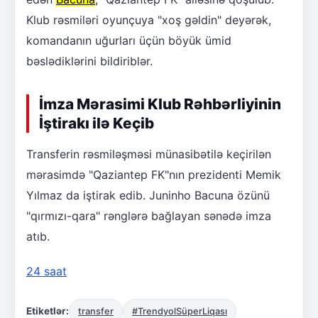
Klub rəsmiləri oyunçuya "xoş gəldin" deyərək,
komandanın uğurları üçün böyük ümid
bəslədiklərini bildiriblər.
İmza Mərasimi Klub Rəhbərliyinin
İştirakı ilə Keçib
Transferin rəsmiləşməsi münasibətilə keçirilən
mərasimdə "Qaziantep FK"nın prezidenti Memik
Yılmaz da iştirak edib. Juninho Bacuna özünü
"qırmızı-qara" rənglərə bağlayan sənədə imza
atıb.
24 saat
Etiketlər:
transfer
#TrendyolSüperLiqası