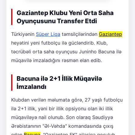
Gaziantep Klubu Yeni Orta Saha
Oyunçusunu Transfer Etdi
Türkiyənin
Süper Liqa
təmsilçilərindən
Gaziantep
heyətini yeni futbolçu ilə gücləndirib. Klub,
təcrübəli orta saha oyunçusu Juninho Bacuna ilə
müqavilə imzaladığını rəsmən elan edib.
Bacuna ilə 2+1 İllik Müqavilə
İmzalandı
Klubdan verilən məlumata görə, 27 yaşlı futbolçu
ilə 2+1 illik, yəni bir illik opsiyonu olan iki illik
müqaviləyə nail olunub. Son olaraq Səudiyyə
Ərəbistanının "Əl-Vəhda" komandasında çıxış
edən
Bacuna
, "Qaziantep FK" ailəsinə qoşulub.