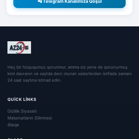
📲 Telegram Kanalımıza Qoşul
Heç bir hüququmuz qorunmur, amma siz yenə də qorunurmuş
kimi davranın və saytda dərc olunan xəbərlərdən istifadə zamanı
24 saat saytına istinad edin.
QUICK LINKS
Gizlilik Siyasəti
Məlumatların Silinməsi
Əlaqə