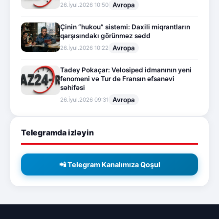
Avropa
26.İyul.2026 10:50
Çinin “hukou” sistemi: Daxili miqrantların
qarşısındakı görünməz sədd
Avropa
26.İyul.2026 10:22
Tadey Pokaçar: Velosiped idmanının yeni
fenomeni və Tur de Fransın əfsanəvi
səhifəsi
Avropa
26.İyul.2026 09:31
Telegramda izləyin
📲 Telegram Kanalımıza Qoşul