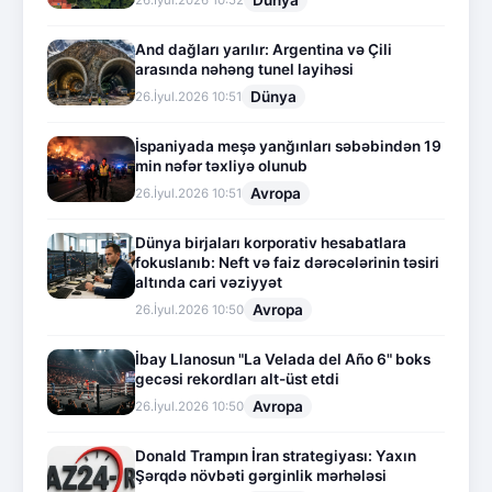
Dünya
26.İyul.2026 10:52
And dağları yarılır: Argentina və Çili
arasında nəhəng tunel layihəsi
Dünya
26.İyul.2026 10:51
İspaniyada meşə yanğınları səbəbindən 19
min nəfər təxliyə olunub
Avropa
26.İyul.2026 10:51
Dünya birjaları korporativ hesabatlara
fokuslanıb: Neft və faiz dərəcələrinin təsiri
altında cari vəziyyət
Avropa
26.İyul.2026 10:50
İbay Llanosun "La Velada del Año 6" boks
gecəsi rekordları alt-üst etdi
Avropa
26.İyul.2026 10:50
Donald Trampın İran strategiyası: Yaxın
Şərqdə növbəti gərginlik mərhələsi