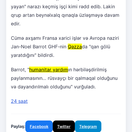
yayan" narazı keçmiş işçi kimi rədd edib. Lakin
qrup artan beynəlxalq qınaqla üzləşməyə davam
edir.
Cümə axşamı Fransa xarici işlər və Avropa naziri
Jan-Noel Barrot GHF-nin
Qəzza
da "qan gölü
yaratdığını" bildirdi.
Barrot, "
humanitar yardım
ın hərbiləşdirilmiş
paylanmasının… rüsvayçı bir qalmaqal olduğunu
və dayandırılmalı olduğunu" vurğuladı.
24 saat
Paylaş:
Facebook
Twitter
Telegram