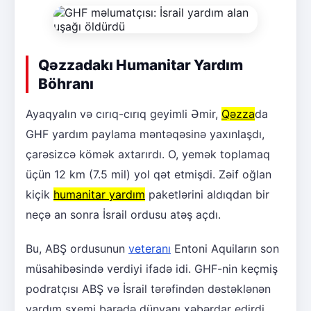
Qəzzadakı Humanitar Yardım
Böhranı
Ayaqyalın və cırıq-cırıq geyimli Əmir,
Qəzza
da
GHF yardım paylama məntəqəsinə yaxınlaşdı,
çarəsizcə kömək axtarırdı. O, yemək toplamaq
üçün 12 km (7.5 mil) yol qət etmişdi. Zəif oğlan
kiçik
humanitar yardım
paketlərini aldıqdan bir
neçə an sonra İsrail ordusu atəş açdı.
Bu, ABŞ ordusunun
veteranı
Entoni Aquiların son
müsahibəsində verdiyi ifadə idi. GHF-nin keçmiş
podratçısı ABŞ və İsrail tərəfindən dəstəklənən
yardım sxemi barədə dünyanı xəbərdar edirdi.