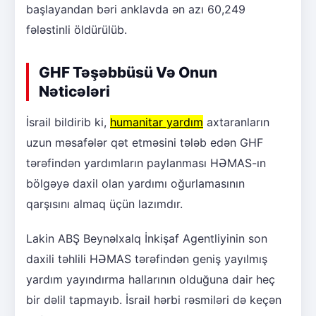
başlayandan bəri anklavda ən azı 60,249
fələstinli öldürülüb.
GHF Təşəbbüsü Və Onun
Nəticələri
İsrail bildirib ki,
humanitar yardım
axtaranların
uzun məsafələr qət etməsini tələb edən GHF
tərəfindən yardımların paylanması HƏMAS-ın
bölgəyə daxil olan yardımı oğurlamasının
qarşısını almaq üçün lazımdır.
Lakin ABŞ Beynəlxalq İnkişaf Agentliyinin son
daxili təhlili HƏMAS tərəfindən geniş yayılmış
yardım yayındırma hallarının olduğuna dair heç
bir dəlil tapmayıb. İsrail hərbi rəsmiləri də keçən