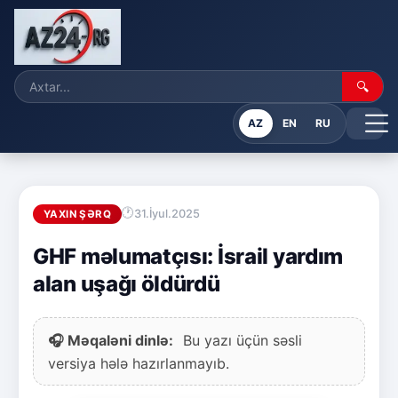
🔍
AZ
EN
RU
31.İyul.2025
YAXIN ŞƏRQ
GHF məlumatçısı: İsrail yardım
alan uşağı öldürdü
🎧 Məqaləni dinlə:
Bu yazı üçün səsli
versiya hələ hazırlanmayıb.