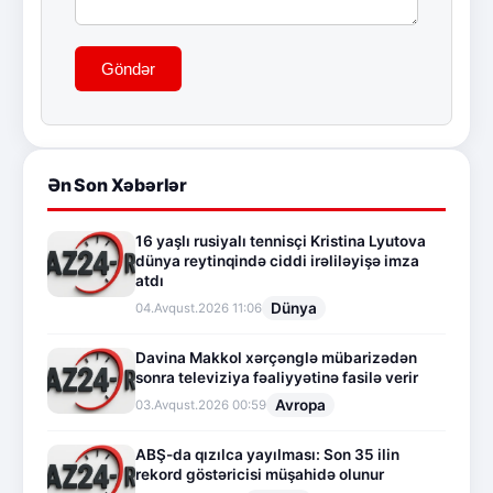
Göndər
Ən Son Xəbərlər
16 yaşlı rusiyalı tennisçi Kristina Lyutova
dünya reytinqində ciddi irəliləyişə imza
atdı
Dünya
04.Avqust.2026 11:06
Davina Makkol xərçənglə mübarizədən
sonra televiziya fəaliyyətinə fasilə verir
Avropa
03.Avqust.2026 00:59
ABŞ-da qızılca yayılması: Son 35 ilin
rekord göstəricisi müşahidə olunur