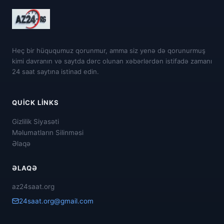
Heç bir hüququmuz qorunmur, amma siz yenə də qorunurmuş
kimi davranın və saytda dərc olunan xəbərlərdən istifadə zamanı
24 saat saytına istinad edin.
QUICK LINKS
Gizlilik Siyasəti
Məlumatların Silinməsi
Əlaqə
ƏLAQƏ
az24saat.org
24saat.org@gmail.com