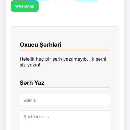
WhatsApp
Oxucu Şərhləri
Hələlik heç bir şərh yazılmayıb. İlk şərhi
siz yazın!
Şərh Yaz