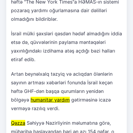
həftə "The New York Times"a HƏMAS-ın sistemi
pozaraq yardımı oğurlamasına dair dəlilləri
olmadığını bildiriblər.
İsrail mülki şəxsləri qəsdən hədəf almadığını iddia
etsə də, qüvvələrinin paylama məntəqələri
yaxınlığındakı izdihama atəş açdığı bəzi halları
etiraf edib.
Artan beynəlxalq təzyiq və aclıqdan ölənlərin
sayının artması xəbərləri fonunda İsrail keçən
həftə GHF-dən başqa qurumların yenidən
bölgəyə
humanitar yardım
gətirməsinə icazə
verməyə razılıq verdi.
Qəzza
Səhiyyə Nazirliyinin məlumatına görə,
müharibə başlayandan bəri ən azı 154 nəfər, o