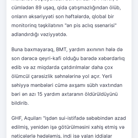
cümlədən 89 uşaq, qida çatışmazlığından ölüb,
onların əksəriyyəti son həftələrdə, qlobal bir
monitorinq təşkilatının "ən pis aclıq ssenarisi"
adlandırdığı vəziyyətdə.
Buna baxmayaraq, BMT, yardım axınının hələ də
son dərəcə qeyri-kafi olduğu barədə xəbərdarlıq
edib və az miqdarda çatdırılmalar daha çox
ölümcül çarəsizlik səhnələrinə yol açır. Yerli
səhiyyə mənbələri cümə axşamı sübh vaxtından
bəri ən azı 15 yardım axtaranın öldürüldüyünü
bildirib.
GHF, Aquiları "işdən sui-istifadə səbəbindən azad
edilmiş, yenidən işə götürülməsini xahiş etmiş və
nəticələrlə hədələmiş, indi isə yalan iddialar