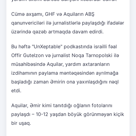
Cümə axşamı, GHF və Aquiların ABŞ
qanunvericiləri ilə jurnalistlərlə paylaşdığı ifadələr
üzərində qəzəb artmaqda davam edirdi.
Bu həftə "UnXeptable" podkastında israilli fəal
Offir Gutelzon və jurnalist Noqa Tarnopolski ilə
müsahibəsində Aquilar, yardım axtaranların
izdihamının paylama məntəqəsindən ayrılmağa
başladığı zaman Əmirin ona yaxınlaşdığını nəql
etdi.
Aquilar, Əmir kimi tanıtdığı oğlanın fotolarını
paylaşdı – 10-12 yaşdan böyük görünməyən kiçik
bir uşaq.