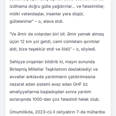
izdihama doğru güllə yağdırırlar… və fələstinlilər,
mülki vətəndaşlar, insanlar yerə düşür,
güllələnirlər" – o, əlavə etdi.
"Və Əmir də onlardan biri idi. Əmir yemək almaq
üçün 12 km yol getdi, cəmi cümlətanı qırıntılar
aldı, bizə təşəkkür etdi və öldü" – o, söylədi.
Səhiyyə orqanları bildirib ki, mayın sonunda
Birləşmiş Millətlər Təşkilatının dəstəklədiyi və
əvvəllər anklavda yardımların çatdırılmasına
nəzarət edən sistemi əvəz edən GHF öz
əməliyyatlarına başladıqdan sonra yardım
axtarışında 1000-dən çox fələstinli həlak olub.
Ümumilikdə, 2023-cü il oktyabrın 7-də müharibə