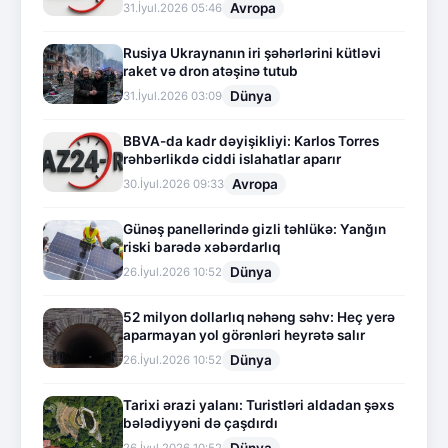
Avropa
31.İyul.2026 05:46
Rusiya Ukraynanın iri şəhərlərini kütləvi
raket və dron atəşinə tutub
Dünya
31.İyul.2026 03:09
BBVA-da kadr dəyişikliyi: Karlos Torres
rəhbərlikdə ciddi islahatlar aparır
Avropa
30.İyul.2026 09:33
Günəş panellərində gizli təhlükə: Yanğın
riski barədə xəbərdarlıq
Dünya
26.İyul.2026 10:52
52 milyon dollarlıq nəhəng səhv: Heç yerə
aparmayan yol görənləri heyrətə salır
Dünya
26.İyul.2026 10:52
Tarixi ərazi yalanı: Turistləri aldadan şəxs
bələdiyyəni də çaşdırdı