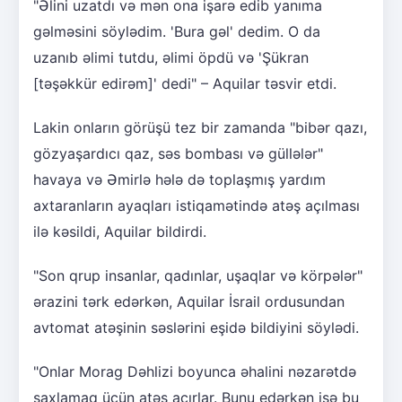
"Əlini uzatdı və mən ona işarə edib yanıma
gəlməsini söylədim. 'Bura gəl' dedim. O da
uzanıb əlimi tutdu, əlimi öpdü və 'Şükran
[təşəkkür edirəm]' dedi" – Aquilar təsvir etdi.
Lakin onların görüşü tez bir zamanda "bibər qazı,
gözyaşardıcı qaz, səs bombası və güllələr"
havaya və Əmirlə hələ də toplaşmış yardım
axtaranların ayaqları istiqamətində atəş açılması
ilə kəsildi, Aquilar bildirdi.
"Son qrup insanlar, qadınlar, uşaqlar və körpələr"
ərazini tərk edərkən, Aquilar İsrail ordusundan
avtomat atəşinin səslərini eşidə bildiyini söylədi.
"Onlar Morag Dəhlizi boyunca əhalini nəzarətdə
saxlamaq üçün atəş açırlar. Bunu edərkən isə bu