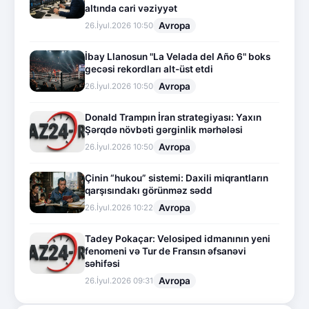
altında cari vəziyyət
Avropa
26.İyul.2026 10:50
İbay Llanosun "La Velada del Año 6" boks
gecəsi rekordları alt-üst etdi
Avropa
26.İyul.2026 10:50
Donald Trampın İran strategiyası: Yaxın
Şərqdə növbəti gərginlik mərhələsi
Avropa
26.İyul.2026 10:50
Çinin “hukou” sistemi: Daxili miqrantların
qarşısındakı görünməz sədd
Avropa
26.İyul.2026 10:22
Tadey Pokaçar: Velosiped idmanının yeni
fenomeni və Tur de Fransın əfsanəvi
səhifəsi
Avropa
26.İyul.2026 09:31