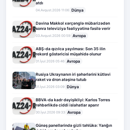
atdı
Dünya
04.Avqust.2026 11:06
Davina Makkol xərçənglə mübarizədən
sonra televiziya fəaliyyətinə fasilə verir
Avropa
03.Avqust.2026 00:59
ABŞ-da qızılca yayılması: Son 35 ilin
rekord göstəricisi müşahidə olunur
Avropa
31.İyul.2026 05:46
Rusiya Ukraynanın iri şəhərlərini kütləvi
raket və dron atəşinə tutub
Dünya
31.İyul.2026 03:09
BBVA-da kadr dəyişikliyi: Karlos Torres
rəhbərlikdə ciddi islahatlar aparır
Avropa
30.İyul.2026 09:33
Günəş panellərində gizli təhlükə: Yanğın