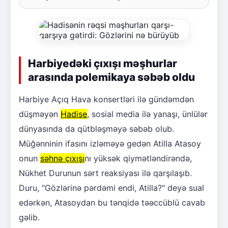
Harbiyedəki çıxışı məşhurlar
arasında polemikaya səbəb oldu
Harbiye Açıq Hava konsertləri ilə gündəmdən
düşməyən
Hadise
, sosial media ilə yanaşı, ünlülər
dünyasında da qütbləşməyə səbəb olub.
Müğənninin ifasını izləməyə gedən Atilla Atasoy
onun
səhnə çıxışı
nı yüksək qiymətləndirəndə,
Nükhet Durunun sərt reaksiyası ilə qarşılaşıb.
Duru, "Gözlərinə pərdəmi endi, Atilla?" deyə sual
edərkən, Atasoydan bu tənqidə təəccüblü cavab
gəlib.