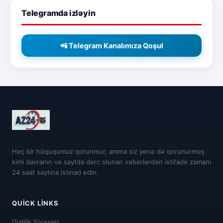
Telegramda izləyin
📲 Telegram Kanalımıza Qoşul
Heç bir hüququmuz qorunmur, amma siz yenə də qorunurmuş
kimi davranın və saytda dərc olunan xəbərlərdən istifadə zamanı
24 saat saytına istinad edin.
QUICK LINKS
Gizlilik Siyasəti