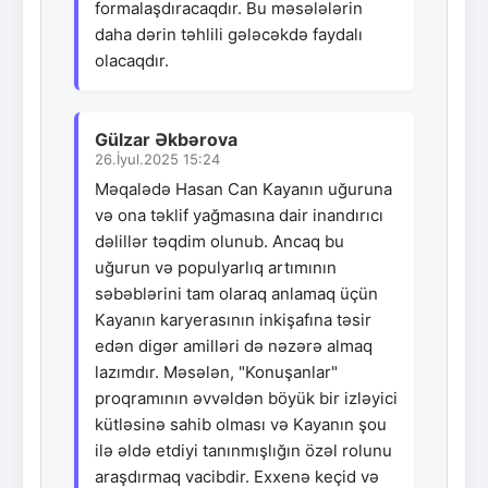
formalaşdıracaqdır. Bu məsələlərin
daha dərin təhlili gələcəkdə faydalı
olacaqdır.
Gülzar Əkbərova
26.İyul.2025 15:24
Məqalədə Hasan Can Kayanın uğuruna
və ona təklif yağmasına dair inandırıcı
dəlillər təqdim olunub. Ancaq bu
uğurun və populyarlıq artımının
səbəblərini tam olaraq anlamaq üçün
Kayanın karyerasının inkişafına təsir
edən digər amilləri də nəzərə almaq
lazımdır. Məsələn, "Konuşanlar"
proqramının əvvəldən böyük bir izləyici
kütləsinə sahib olması və Kayanın şou
ilə əldə etdiyi tanınmışlığın özəl rolunu
araşdırmaq vacibdir. Exxenə keçid və