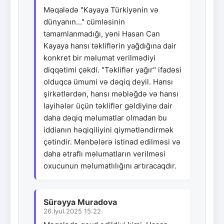
Məqalədə "Kayaya Türkiyənin və
dünyanın..." cümləsinin
tamamlanmadığı, yəni Hasan Can
Kayaya hansı təkliflərin yağdığına dair
konkret bir məlumat verilmədiyi
diqqətimi çəkdi. "Təkliflər yağır" ifadəsi
olduqca ümumi və dəqiq deyil. Hansı
şirkətlərdən, hansı məbləğdə və hansı
layihələr üçün təkliflər gəldiyinə dair
daha dəqiq məlumatlar olmadan bu
iddianın həqiqiliyini qiymətləndirmək
çətindir. Mənbələrə istinad edilməsi və
daha ətraflı məlumatların verilməsi
oxucunun məlumatlılığını artıracaqdır.
Sürəyya Muradova
26.İyul.2025 15:22