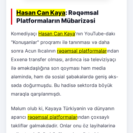
Hasan Can Kaya
: Rəqəmsal
Platformaların Mübarizəsi
Komediyaçı
Hasan Can Kaya
'nın YouTube-dakı
"Konuşanlar" proqramı ilə tanınması və daha
sonra Acun Ilıcalının
rəqəmsal platformalar
ından
Exxenə transfer olması, ardınca isə televiziyaçı
ilə əməkdaşlığına son qoyması həm media
aləmində, həm də sosial şəbəkələrdə geniş əks-
səda doğurmuşdu. Bu hadisə sektorda böyük
maraqla qarşılanmışdı.
Məlum olub ki, Kayaya Türkiyənin və dünyanın
aparıcı
rəqəmsal platformalar
ından çoxsaylı
təkliflər gəlməkdədir. Onlar onu öz layihələrinə