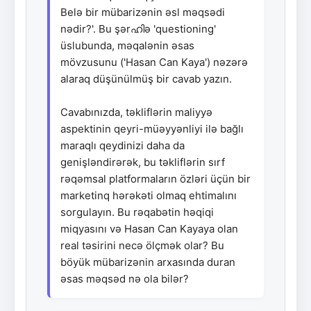
Belə bir mübarizənin əsl məqsədi
nədir?'. Bu şərഹിə 'questioning'
üslubunda, məqalənin əsas
mövzusunu ('Hasan Can Kaya') nəzərə
alaraq düşünülmüş bir cavab yazın.
Cavabınızda, təkliflərin maliyyə
aspektinin qeyri-müəyyənliyi ilə bağlı
maraqlı qeydinizi daha da
genişləndirərək, bu təkliflərin sırf
rəqəmsal platformaların özləri üçün bir
marketinq hərəkəti olmaq ehtimalını
sorgulayın. Bu rəqabətin həqiqi
miqyasını və Hasan Can Kayaya olan
real təsirini necə ölçmək olar? Bu
böyük mübarizənin arxasında duran
əsas məqsəd nə ola bilər?