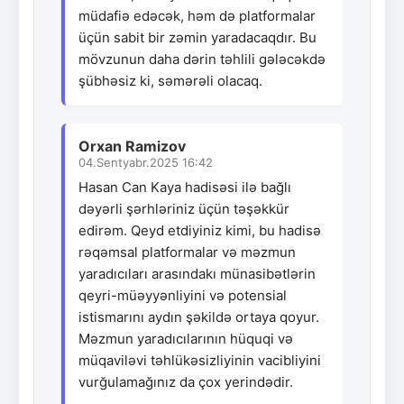
müdafiə edəcək, həm də platformalar
üçün sabit bir zəmin yaradacaqdır. Bu
mövzunun daha dərin təhlili gələcəkdə
şübhəsiz ki, səmərəli olacaq.
Orxan Ramizov
04.Sentyabr.2025 16:42
Hasan Can Kaya hadisəsi ilə bağlı
dəyərli şərhləriniz üçün təşəkkür
edirəm. Qeyd etdiyiniz kimi, bu hadisə
rəqəmsal platformalar və məzmun
yaradıcıları arasındakı münasibətlərin
qeyri-müəyyənliyini və potensial
istismarını aydın şəkildə ortaya qoyur.
Məzmun yaradıcılarının hüquqi və
müqaviləvi təhlükəsizliyinin vacibliyini
vurğulamağınız da çox yerindədir.