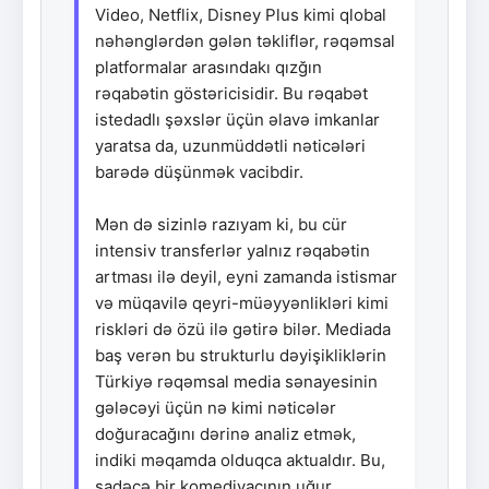
Video, Netflix, Disney Plus kimi qlobal
nəhənglərdən gələn təkliflər, rəqəmsal
platformalar arasındakı qızğın
rəqabətin göstəricisidir. Bu rəqabət
istedadlı şəxslər üçün əlavə imkanlar
yaratsa da, uzunmüddətli nəticələri
barədə düşünmək vacibdir.
Mən də sizinlə razıyam ki, bu cür
intensiv transferlər yalnız rəqabətin
artması ilə deyil, eyni zamanda istismar
və müqavilə qeyri-müəyyənlikləri kimi
riskləri də özü ilə gətirə bilər. Mediada
baş verən bu strukturlu dəyişikliklərin
Türkiyə rəqəmsal media sənayesinin
gələcəyi üçün nə kimi nəticələr
doğuracağını dərinə analiz etmək,
indiki məqamda olduqca aktualdır. Bu,
sadəcə bir komediyaçının uğur