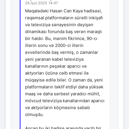
26.İyul.2025 14:47
Məqalədəki Hasan Can Kaya hadisəsi,
rəqəmsal platformaların sürətli inkişafı
və televiziya sənayesinin dəyişən
dinamikası fonunda baş verən maraqlı
bir haldır. Bu, mənim fikrimcə, 90-cı
illərin sonu və 2000-ci illərin
əvvəllərində baş vermiş, o zamanlar
yeni yaranan kabel televiziya
kanallarının peşəkar aparıcı və
aktyorları özünə cəlb etməsi ilə
müqayisə edilə bilər. O zaman da, yeni
platformaların təklif etdiyi daha yüksək
maaş və daha sərbəst yaradıcı mühit,
mövcud televiziya kanallarından aparıcı
və aktyorların köçməsinə səbəb
olmuşdu.
Ancaq bu iki hadisə arasında vacib bir