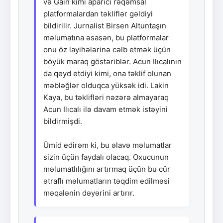
və Gain kimi aparıcı rəqəmsal
platformalardan təkliflər gəldiyi
bildirilir. Jurnalist Birsen Altuntaşın
məlumatına əsasən, bu platformalar
onu öz layihələrinə cəlb etmək üçün
böyük maraq göstəriblər. Acun Ilıcalının
da qeyd etdiyi kimi, ona təklif olunan
məbləğlər olduqca yüksək idi. Lakin
Kaya, bu təklifləri nəzərə almayaraq
Acun Ilıcalı ilə davam etmək istəyini
bildirmişdi.
Ümid edirəm ki, bu əlavə məlumatlar
sizin üçün faydalı olacaq. Oxucunun
məlumatlılığını artırmaq üçün bu cür
ətraflı məlumatların təqdim edilməsi
məqalənin dəyərini artırır.