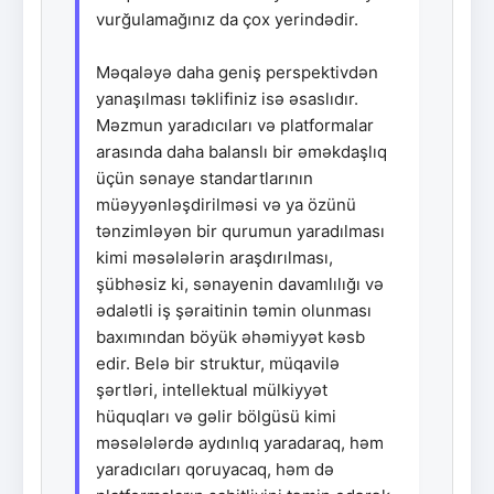
vurğulamağınız da çox yerindədir.
Məqaləyə daha geniş perspektivdən
yanaşılması təklifiniz isə əsaslıdır.
Məzmun yaradıcıları və platformalar
arasında daha balanslı bir əməkdaşlıq
üçün sənaye standartlarının
müəyyənləşdirilməsi və ya özünü
tənzimləyən bir qurumun yaradılması
kimi məsələlərin araşdırılması,
şübhəsiz ki, sənayenin davamlılığı və
ədalətli iş şəraitinin təmin olunması
baxımından böyük əhəmiyyət kəsb
edir. Belə bir struktur, müqavilə
şərtləri, intellektual mülkiyyət
hüquqları və gəlir bölgüsü kimi
məsələlərdə aydınlıq yaradaraq, həm
yaradıcıları qoruyacaq, həm də