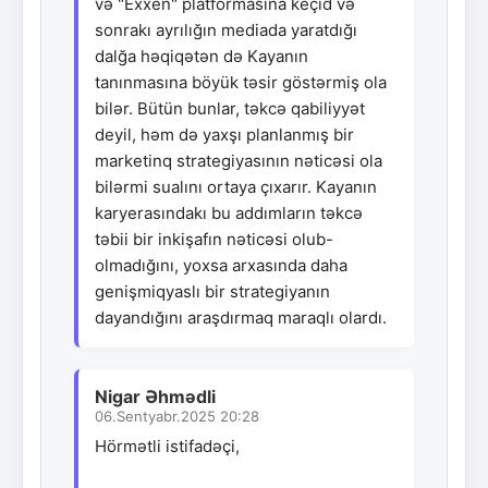
və "Exxen" platformasına keçid və
sonrakı ayrılığın mediada yaratdığı
dalğa həqiqətən də Kayanın
tanınmasına böyük təsir göstərmiş ola
bilər. Bütün bunlar, təkcə qabiliyyət
deyil, həm də yaxşı planlanmış bir
marketinq strategiyasının nəticəsi ola
bilərmi sualını ortaya çıxarır. Kayanın
karyerasındakı bu addımların təkcə
təbii bir inkişafın nəticəsi olub-
olmadığını, yoxsa arxasında daha
genişmiqyaslı bir strategiyanın
dayandığını araşdırmaq maraqlı olardı.
Nigar Əhmədli
06.Sentyabr.2025 20:28
Hörmətli istifadəçi,