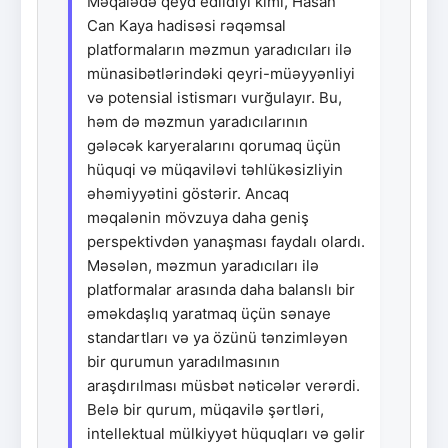
Məqalədə qeyd edildiyi kimi, Hasan
Can Kaya hadisəsi rəqəmsal
platformaların məzmun yaradıcıları ilə
münasibətlərindəki qeyri-müəyyənliyi
və potensial istismarı vurğulayır. Bu,
həm də məzmun yaradıcılarının
gələcək karyeralarını qorumaq üçün
hüquqi və müqaviləvi təhlükəsizliyin
əhəmiyyətini göstərir. Ancaq
məqalənin mövzuya daha geniş
perspektivdən yanaşması faydalı olardı.
Məsələn, məzmun yaradıcıları ilə
platformalar arasında daha balanslı bir
əməkdaşlıq yaratmaq üçün sənaye
standartları və ya özünü tənzimləyən
bir qurumun yaradılmasının
araşdırılması müsbət nəticələr verərdi.
Belə bir qurum, müqavilə şərtləri,
intellektual mülkiyyət hüquqları və gəlir