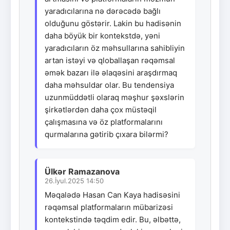
yaradıcılarına nə dərəcədə bağlı
olduğunu göstərir. Lakin bu hadisənin
daha böyük bir kontekstdə, yəni
yaradıcıların öz məhsullarına sahibliyin
artan istəyi və qloballaşan rəqəmsal
əmək bazarı ilə əlaqəsini araşdırmaq
daha məhsuldar olar. Bu tendensiya
uzunmüddətli olaraq məşhur şəxslərin
şirkətlərdən daha çox müstəqil
çalışmasına və öz platformalarını
qurmalarına gətirib çıxara bilərmi?
Ülkər Ramazanova
26.İyul.2025 14:50
Məqalədə Hasan Can Kaya hadisəsini
rəqəmsal platformaların mübarizəsi
kontekstində təqdim edir. Bu, əlbəttə,