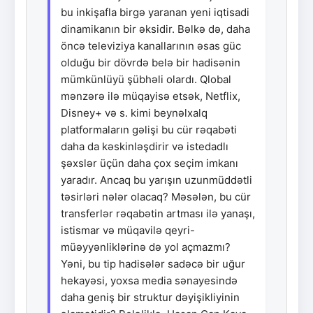
bu inkişafla birgə yaranan yeni iqtisadi
dinamikanın bir əksidir. Bəlkə də, daha
öncə televiziya kanallarının əsas güc
olduğu bir dövrdə belə bir hadisənin
mümkünlüyü şübhəli olardı. Qlobal
mənzərə ilə müqayisə etsək, Netflix,
Disney+ və s. kimi beynəlxalq
platformaların gəlişi bu cür rəqabəti
daha da kəskinləşdirir və istedadlı
şəxslər üçün daha çox seçim imkanı
yaradır. Ancaq bu yarışın uzunmüddətli
təsirləri nələr olacaq? Məsələn, bu cür
transferlər rəqabətin artması ilə yanaşı,
istismar və müqavilə qeyri-
müəyyənliklərinə də yol açmazmı?
Yəni, bu tip hadisələr sadəcə bir uğur
hekayəsi, yoxsa media sənayesində
daha geniş bir struktur dəyişikliyinin