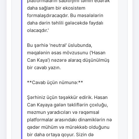
platformaların sabitliyini təmin edərək
daha sağlam bir ekosistem
formalaşdıracaqdır. Bu məsələlərin
daha dərin təhlili gələcəkdə faydalı
olacaqdır.'
Bu şərhiə 'neutral' üslubunda,
məqalənin əsas mövzusunu ('Hasan
Can Kaya') nəzərə alaraq düşünülmüş
bir cavab yazın.
**Cavab üçün nümunə:**
Şərhiniz üçün təşəkkür edirik. Hasan
Can Kayaya gələn təkliflərin çoxluğu,
məzmun yaradıcıları və rəqəmsal
platformalar arasındakı dinamiklərin nə
qədər mühüm və mürəkkəb olduğunu
bir daha ortaya qoyur. Sizin də