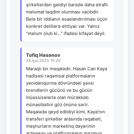
şirkətlərdən gəldiyi barədə daha ətraflı
məlumat təqdim olunması vacibdir.
Belə bir iddianın əsaslandırılması üçün
konkret dəlillərə ehtiyac var. Yalnız
"məlum olub ki..." ifadəsi kifayət deyil.
Tofiq Həsənov
26.İyul.2025 15:20
Maraqlı bir məqalədir. Hasan Can Kaya
hadisəsi rəqəmsal platformaların
yenidənqurma dövründəki şəxsi
brendlərin gücünü və bu gücün
müəssisələrlə olan mürəkkəb
münasibətini göz önünə sərir.
Məqalədə qeyd edildiyi kimi, Kaya'nın
transferi şirkətlər arasında rəqabəti,
məşhurların marketinq dəyərinin
artmasını və platformaların məzmun