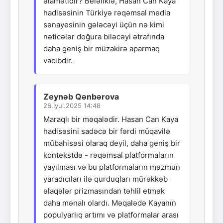
əlamətidir? Beləliklə, Hasan Can Kaya
hadisəsinin Türkiyə rəqəmsal media
sənayesinin gələcəyi üçün nə kimi
nəticələr doğura biləcəyi ətrafında
daha geniş bir müzakirə aparmaq
vacibdir.
Zeynəb Qənbərova
26.İyul.2025 14:48
Maraqlı bir məqalədir. Hasan Can Kaya
hadisəsini sadəcə bir fərdi müqavilə
mübahisəsi olaraq deyil, daha geniş bir
kontekstdə - rəqəmsal platformaların
yayılması və bu platformaların məzmun
yaradıcıları ilə qurduqları mürəkkəb
əlaqələr prizmasından təhlil etmək
daha mənalı olardı. Məqalədə Kayanın
populyarlıq artımı və platformalar arası