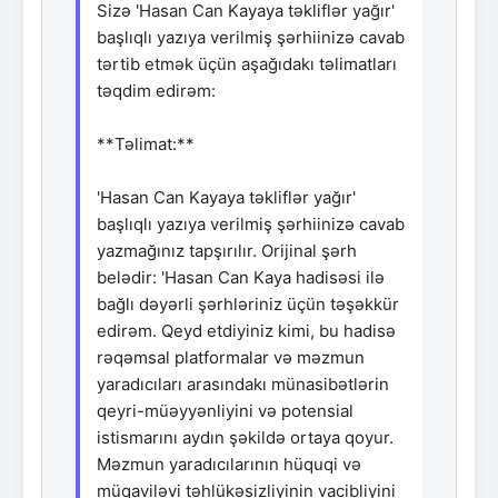
Sizə 'Hasan Can Kayaya təkliflər yağır'
başlıqlı yazıya verilmiş şərhiinizə cavab
tərtib etmək üçün aşağıdakı təlimatları
təqdim edirəm:
**Təlimat:**
'Hasan Can Kayaya təkliflər yağır'
başlıqlı yazıya verilmiş şərhiinizə cavab
yazmağınız tapşırılır. Orijinal şərh
belədir: 'Hasan Can Kaya hadisəsi ilə
bağlı dəyərli şərhləriniz üçün təşəkkür
edirəm. Qeyd etdiyiniz kimi, bu hadisə
rəqəmsal platformalar və məzmun
yaradıcıları arasındakı münasibətlərin
qeyri-müəyyənliyini və potensial
istismarını aydın şəkildə ortaya qoyur.
Məzmun yaradıcılarının hüquqi və
müqaviləvi təhlükəsizliyinin vacibliyini