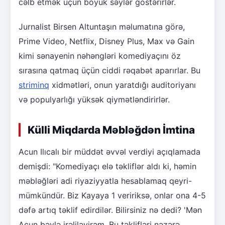
cəlb etmək üçün böyük səylər göstərirlər.
Jurnalist Birsen Altuntaşın məlumatına görə,
Prime Video, Netflix, Disney Plus, Max və Gain
kimi sənayenin nəhəngləri komediyaçını öz
sırasına qatmaq üçün ciddi rəqabət aparırlar. Bu
striminq
xidmətləri, onun yaratdığı auditoriyanı
və populyarlığı yüksək qiymətləndirirlər.
Külli Miqdarda Məbləğdən İmtina
Acun Ilıcalı bir müddət əvvəl verdiyi açıqlamada
demişdi: "Komediyaçı elə təkliflər aldı ki, həmin
məbləğləri adi riyaziyyatla hesablamaq qeyri-
mümkündür. Biz Kayaya 1 veririksə, onlar ona 4-5
dəfə artıq təklif edirdilər. Bilirsiniz nə dedi? 'Mən
Acun bəylə irəliləyirəm. Bu təklifləri nəzərə