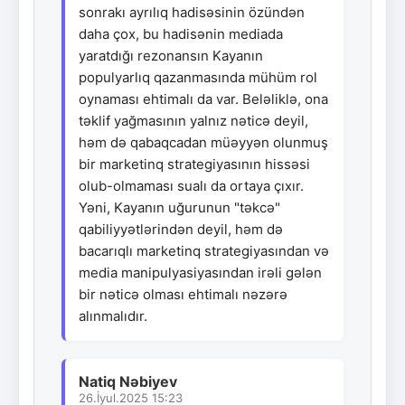
sonrakı ayrılıq hadisəsinin özündən
daha çox, bu hadisənin mediada
yaratdığı rezonansın Kayanın
populyarlıq qazanmasında mühüm rol
oynaması ehtimalı da var. Beləliklə, ona
təklif yağmasının yalnız nəticə deyil,
həm də qabaqcadan müəyyən olunmuş
bir marketinq strategiyasının hissəsi
olub-olmaması sualı da ortaya çıxır.
Yəni, Kayanın uğurunun "təkcə"
qabiliyyətlərindən deyil, həm də
bacarıqlı marketinq strategiyasından və
media manipulyasiyasından irəli gələn
bir nəticə olması ehtimalı nəzərə
alınmalıdır.
Natiq Nəbiyev
26.İyul.2025 15:23