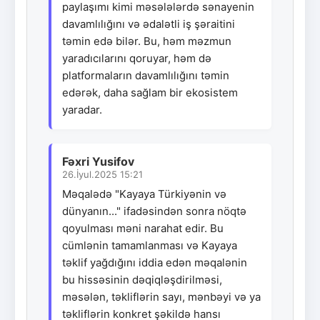
paylaşımı kimi məsələlərdə sənayenin
davamlılığını və ədalətli iş şəraitini
təmin edə bilər. Bu, həm məzmun
yaradıcılarını qoruyar, həm də
platformaların davamlılığını təmin
edərək, daha sağlam bir ekosistem
yaradar.
Fəxri Yusifov
26.İyul.2025 15:21
Məqalədə "Kayaya Türkiyənin və
dünyanın..." ifadəsindən sonra nöqtə
qoyulması məni narahat edir. Bu
cümlənin tamamlanması və Kayaya
təklif yağdığını iddia edən məqalənin
bu hissəsinin dəqiqləşdirilməsi,
məsələn, təkliflərin sayı, mənbəyi və ya
təkliflərin konkret şəkildə hansı