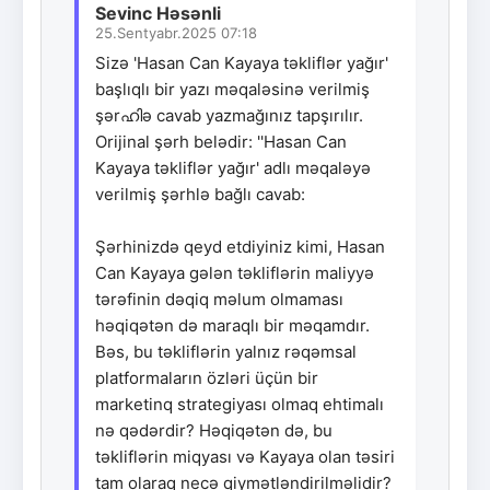
Sevinc Həsənli
25.Sentyabr.2025 07:18
Sizə 'Hasan Can Kayaya təkliflər yağır'
başlıqlı bir yazı məqaləsinə verilmiş
şərഹിə cavab yazmağınız tapşırılır.
Orijinal şərh belədir: ''Hasan Can
Kayaya təkliflər yağır' adlı məqaləyə
verilmiş şərhlə bağlı cavab:
Şərhinizdə qeyd etdiyiniz kimi, Hasan
Can Kayaya gələn təkliflərin maliyyə
tərəfinin dəqiq məlum olmaması
həqiqətən də maraqlı bir məqamdır.
Bəs, bu təkliflərin yalnız rəqəmsal
platformaların özləri üçün bir
marketinq strategiyası olmaq ehtimalı
nə qədərdir? Həqiqətən də, bu
təkliflərin miqyası və Kayaya olan təsiri
tam olaraq necə qiymətləndirilməlidir?