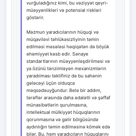
vurğuladığınız kimi, bu vəziyyət qeyri-
müəyyənlikləri və potensial riskləri
göstərir.
Məzmun yaradıcılarının hüquqi və
müqaviləvi təhlükəsizliyinin təmin
edilməsi məsələsi həqiqətən də böyük
əhəmiyyət kəsb edir. Sənaye
standartlarının müəyyənləşdirilməsi və
ya özünü tənzimləyən mexanizmlərin
yaradılması təklifiniz də bu sahənin
gələcəyi üçün olduqca
məqsədəuyğundur. Belə bir addım,
tərəflər arasında daha ədalətli və şəffaf
münasibətlərin qurulmasına,
intellektual mülkiyyət hüquqlarının
qorunmasına və gəlir bölgüsündə
aydınlığın təmin edilməsinə kömək edə
bilər. Bu, həm yaradıcıların hüquqlarını