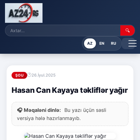
🔍
AZ
EN
RU
26.İyul.2025
ŞOU
Hasan Can Kayaya təkliflər yağır
🎧 Məqaləni dinlə:
Bu yazı üçün səsli
versiya hələ hazırlanmayıb.