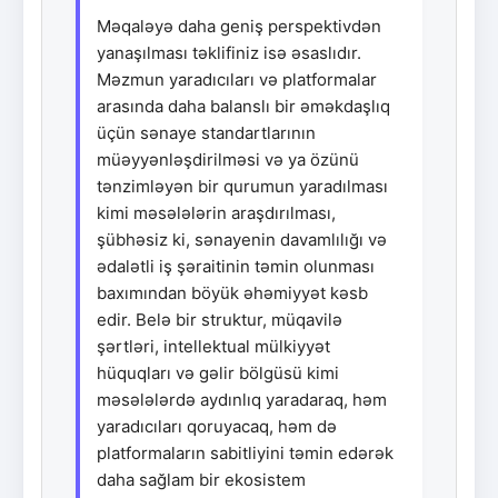
Məqaləyə daha geniş perspektivdən
yanaşılması təklifiniz isə əsaslıdır.
Məzmun yaradıcıları və platformalar
arasında daha balanslı bir əməkdaşlıq
üçün sənaye standartlarının
müəyyənləşdirilməsi və ya özünü
tənzimləyən bir qurumun yaradılması
kimi məsələlərin araşdırılması,
şübhəsiz ki, sənayenin davamlılığı və
ədalətli iş şəraitinin təmin olunması
baxımından böyük əhəmiyyət kəsb
edir. Belə bir struktur, müqavilə
şərtləri, intellektual mülkiyyət
hüquqları və gəlir bölgüsü kimi
məsələlərdə aydınlıq yaradaraq, həm
yaradıcıları qoruyacaq, həm də
platformaların sabitliyini təmin edərək
daha sağlam bir ekosistem