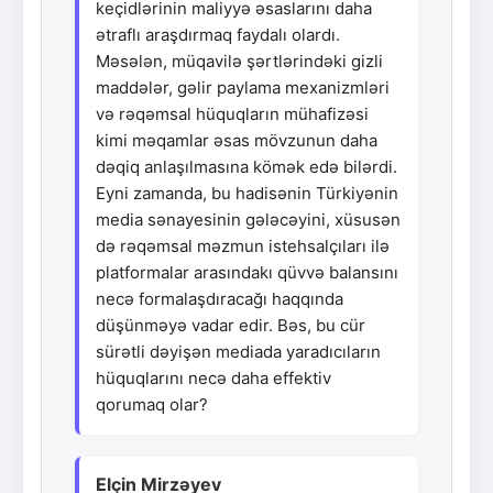
keçidlərinin maliyyə əsaslarını daha
ətraflı araşdırmaq faydalı olardı.
Məsələn, müqavilə şərtlərindəki gizli
maddələr, gəlir paylama mexanizmləri
və rəqəmsal hüquqların mühafizəsi
kimi məqamlar əsas mövzunun daha
dəqiq anlaşılmasına kömək edə bilərdi.
Eyni zamanda, bu hadisənin Türkiyənin
media sənayesinin gələcəyini, xüsusən
də rəqəmsal məzmun istehsalçıları ilə
platformalar arasındakı qüvvə balansını
necə formalaşdıracağı haqqında
düşünməyə vadar edir. Bəs, bu cür
sürətli dəyişən mediada yaradıcıların
hüquqlarını necə daha effektiv
qorumaq olar?
Elçin Mirzəyev