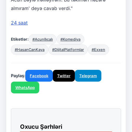
almıram' deyə cavab verdi."
24 saat
Etiketlər:
#AcunIlıcalı
#Komediya
#HasanCanKaya
#DijitalPlatformlar
#Exxen
Paylaş:
Facebook
Twitter
Telegram
WhatsApp
Oxucu Şərhləri