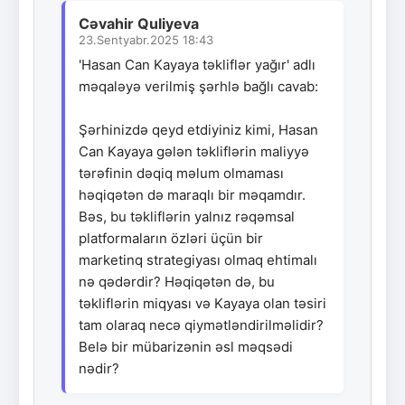
Cəvahir Quliyeva
23.Sentyabr.2025 18:43
'Hasan Can Kayaya təkliflər yağır' adlı
məqaləyə verilmiş şərhlə bağlı cavab:
Şərhinizdə qeyd etdiyiniz kimi, Hasan
Can Kayaya gələn təkliflərin maliyyə
tərəfinin dəqiq məlum olmaması
həqiqətən də maraqlı bir məqamdır.
Bəs, bu təkliflərin yalnız rəqəmsal
platformaların özləri üçün bir
marketinq strategiyası olmaq ehtimalı
nə qədərdir? Həqiqətən də, bu
təkliflərin miqyası və Kayaya olan təsiri
tam olaraq necə qiymətləndirilməlidir?
Belə bir mübarizənin əsl məqsədi
nədir?