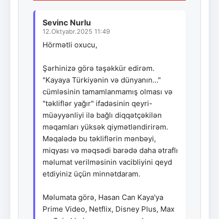
Sevinc Nurlu
12.Oktyabr.2025 11:49
Hörmətli oxucu,
Şərhinizə görə təşəkkür edirəm.
"Kayaya Türkiyənin və dünyanın..."
cümləsinin tamamlanmamış olması və
"təkliflər yağır" ifadəsinin qeyri-
müəyyənliyi ilə bağlı diqqətçəkilən
məqamları yüksək qiymətləndirirəm.
Məqalədə bu təkliflərin mənbəyi,
miqyası və məqsədi barədə daha ətraflı
məlumat verilməsinin vacibliyini qeyd
etdiyiniz üçün minnətdaram.
Məlumata görə, Hasan Can Kaya'ya
Prime Video, Netflix, Disney Plus, Max