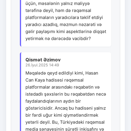
üçün, məsələnin yalnız maliyyə
tərəfinə deyil, həm də rəqəmsal
platformaların yaradıcılara təklif etdiyi
yaradıcı azadlıq, məzmun nəzarəti və
gəlir paylaşımı kimi aspektlərinə diqqət
yetirmək nə dərəcədə vacibdir?
Qismət Əzimov
26.İyul.2025 14:49
Məqalədə qeyd edildiyi kimi, Hasan
Can Kaya hadisəsi rəqəmsal
platformalar arasındakı rəqabətin və
istedadlı şəxslərin bu rəqabətdən necə
faydalandıqlarının aydın bir
göstəricisidir. Ancaq bu hadisəni yalnız
bir fərdi uğur kimi qiymətləndirmək
yetərli deyil. Bu, Türkiyədəki rəqəmsal
media sənayesinin sürətli inkişafını və