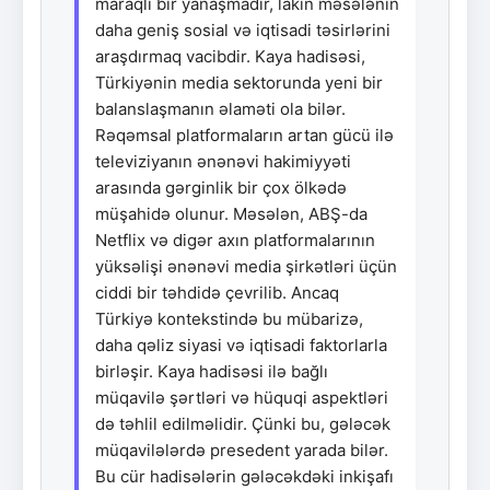
maraqlı bir yanaşmadır, lakin məsələnin
daha geniş sosial və iqtisadi təsirlərini
araşdırmaq vacibdir. Kaya hadisəsi,
Türkiyənin media sektorunda yeni bir
balanslaşmanın əlaməti ola bilər.
Rəqəmsal platformaların artan gücü ilə
televiziyanın ənənəvi hakimiyyəti
arasında gərginlik bir çox ölkədə
müşahidə olunur. Məsələn, ABŞ-da
Netflix və digər axın platformalarının
yüksəlişi ənənəvi media şirkətləri üçün
ciddi bir təhdidə çevrilib. Ancaq
Türkiyə kontekstində bu mübarizə,
daha qəliz siyasi və iqtisadi faktorlarla
birləşir. Kaya hadisəsi ilə bağlı
müqavilə şərtləri və hüquqi aspektləri
də təhlil edilməlidir. Çünki bu, gələcək
müqavilələrdə presedent yarada bilər.
Bu cür hadisələrin gələcəkdəki inkişafı