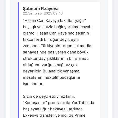
Şəbnəm Rzayeva
22.Sentyabr.2025 09:40
"Hasan Can Kayaya təkliflər yağır"
başlıqlı yazınızla bağlı şərhimə cavab
olaraq, Hasan Can Kaya hadisəsinin
təkcə fərdi bir uğur deyil, eyni
zamanda Türkiyənin rəqəmsal media
sənayesində baş verən daha böyük
struktur dəyişikliklərinin bir əlaməti
olduğunu vurğulamağınız çox
dəyərlidir. Bu analitik yanaşma,
məsələnin müxtəlif bucaqlarını
işıqlandırır.
Sizin də qeyd etdiyiniz kimi,
"Konuşanlar" proqramı ilə YouTube-da
başlayan uğur hekayəsi, ardınca
Exxen-ə transfer və indi də Prime