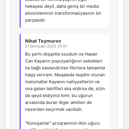
hekayəsi deyil, daha geniş bir media
ekosisteminin transformasiyasının bir
parçasıdır.
Nihat Teymurov
21.Sentyabr.2025 20:01
Bu şərhi diqqətlə oxudum və Hasan
Can Kayanın populyarlığının səbəbləri
ilə bağlı səsləndirilən fikirlərə tamamilə
haqq verirəm. Məqalədə təqdim olunan
məlumatlar Kayanın nailiyyətlərini və
ona gələn təklifləri əks etdirsə də, sizin
də qeyd etdiyiniz kimi, bu uğurun
arxasında duran digər amilləri də
nəzərdən keçirmək vacibdir.
"Konuşanlar" proqramının ilkin uğuru