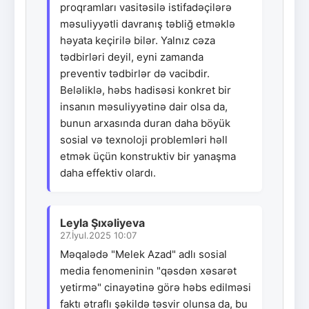
proqramları vasitəsilə istifadəçilərə
məsuliyyətli davranış təbliğ etməklə
həyata keçirilə bilər. Yalnız cəza
tədbirləri deyil, eyni zamanda
preventiv tədbirlər də vacibdir.
Beləliklə, həbs hadisəsi konkret bir
insanın məsuliyyətinə dair olsa da,
bunun arxasında duran daha böyük
sosial və texnoloji problemləri həll
etmək üçün konstruktiv bir yanaşma
daha effektiv olardı.
Leyla Şıxəliyeva
27.İyul.2025 10:07
Məqalədə "Melek Azad" adlı sosial
media fenomeninin "qəsdən xəsarət
yetirmə" cinayətinə görə həbs edilməsi
faktı ətraflı şəkildə təsvir olunsa da, bu