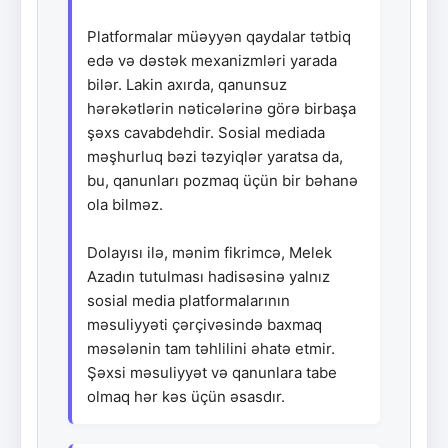
Platformalar müəyyən qaydalar tətbiq
edə və dəstək mexanizmləri yarada
bilər. Lakin axırda, qanunsuz
hərəkətlərin nəticələrinə görə birbaşa
şəxs cavabdehdir. Sosial mediada
məşhurluq bəzi təzyiqlər yaratsa da,
bu, qanunları pozmaq üçün bir bəhanə
ola bilməz.
Dolayısı ilə, mənim fikrimcə, Melek
Azadın tutulması hadisəsinə yalnız
sosial media platformalarının
məsuliyyəti çərçivəsində baxmaq
məsələnin tam təhlilini əhatə etmir.
Şəxsi məsuliyyət və qanunlara tabe
olmaq hər kəs üçün əsasdır.