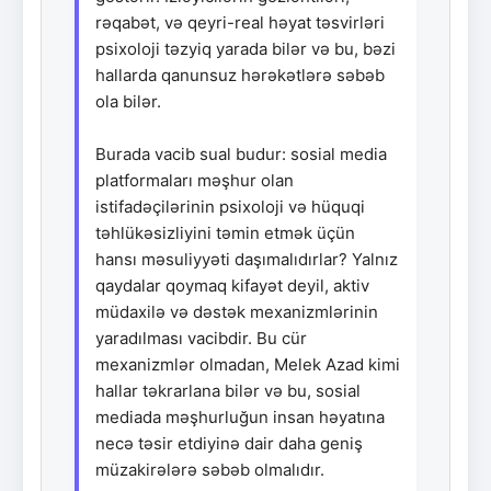
rəqabət, və qeyri-real həyat təsvirləri
psixoloji təzyiq yarada bilər və bu, bəzi
hallarda qanunsuz hərəkətlərə səbəb
ola bilər.
Burada vacib sual budur: sosial media
platformaları məşhur olan
istifadəçilərinin psixoloji və hüquqi
təhlükəsizliyini təmin etmək üçün
hansı məsuliyyəti daşımalıdırlar? Yalnız
qaydalar qoymaq kifayət deyil, aktiv
müdaxilə və dəstək mexanizmlərinin
yaradılması vacibdir. Bu cür
mexanizmlər olmadan, Melek Azad kimi
hallar təkrarlana bilər və bu, sosial
mediada məşhurluğun insan həyatına
necə təsir etdiyinə dair daha geniş
müzakirələrə səbəb olmalıdır.