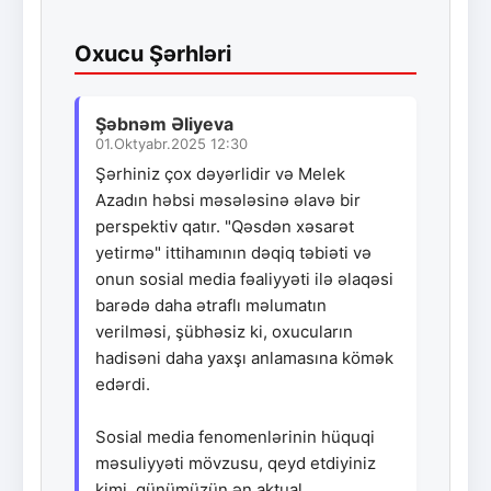
Oxucu Şərhləri
Şəbnəm Əliyeva
01.Oktyabr.2025 12:30
Şərhiniz çox dəyərlidir və Melek
Azadın həbsi məsələsinə əlavə bir
perspektiv qatır. "Qəsdən xəsarət
yetirmə" ittihamının dəqiq təbiəti və
onun sosial media fəaliyyəti ilə əlaqəsi
barədə daha ətraflı məlumatın
verilməsi, şübhəsiz ki, oxucuların
hadisəni daha yaxşı anlamasına kömək
edərdi.
Sosial media fenomenlərinin hüquqi
məsuliyyəti mövzusu, qeyd etdiyiniz
kimi, günümüzün ən aktual