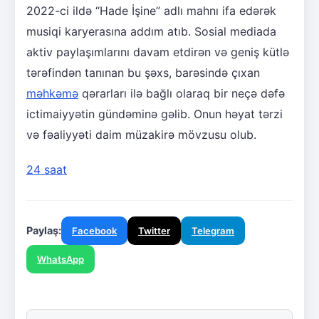
2022-ci ildə “Hade İşine” adlı mahnı ifa edərək
musiqi karyerasına addım atıb. Sosial mediada
aktiv paylaşımlarını davam etdirən və geniş kütlə
tərəfindən tanınan bu şəxs, barəsində çıxan
məhkəmə
qərarları ilə bağlı olaraq bir neçə dəfə
ictimaiyyətin gündəminə gəlib. Onun həyat tərzi
və fəaliyyəti daim müzakirə mövzusu olub.
24 saat
Paylaş:
Facebook
Twitter
Telegram
WhatsApp