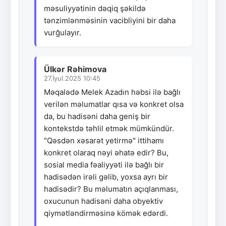
məsuliyyətinin dəqiq şəkildə
tənzimlənməsinin vacibliyini bir daha
vurğulayır.
Ülkər Rəhimova
27.İyul.2025 10:45
Məqalədə Melek Azadın həbsi ilə bağlı
verilən məlumatlar qısa və konkret olsa
da, bu hadisəni daha geniş bir
kontekstdə təhlil etmək mümkündür.
"Qəsdən xəsarət yetirmə" ittihamı
konkret olaraq nəyi əhatə edir? Bu,
sosial media fəaliyyəti ilə bağlı bir
hadisədən irəli gəlib, yoxsa ayrı bir
hadisədir? Bu məlumatın açıqlanması,
oxucunun hadisəni daha obyektiv
qiymətləndirməsinə kömək edərdi.