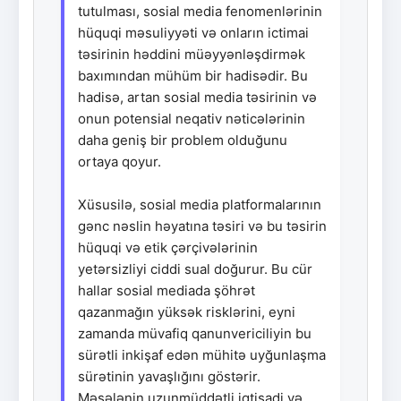
tutulması, sosial media fenomenlərinin
hüquqi məsuliyyəti və onların ictimai
təsirinin həddini müəyyənləşdirmək
baxımından mühüm bir hadisədir. Bu
hadisə, artan sosial media təsirinin və
onun potensial neqativ nəticələrinin
daha geniş bir problem olduğunu
ortaya qoyur.
Xüsusilə, sosial media platformalarının
gənc nəslin həyatına təsiri və bu təsirin
hüquqi və etik çərçivələrinin
yetərsizliyi ciddi sual doğurur. Bu cür
hallar sosial mediada şöhrət
qazanmağın yüksək risklərini, eyni
zamanda müvafiq qanunvericiliyin bu
sürətli inkişaf edən mühitə uyğunlaşma
sürətinin yavaşlığını göstərir.
Məsələnin uzunmüddətli iqtisadi və