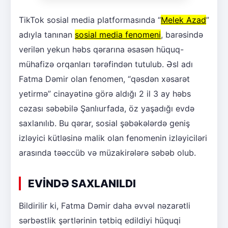
TikTok sosial media platformasında “
Melek Azad
”
adıyla tanınan
sosial media fenomeni
, barəsində
verilən yekun həbs qərarına əsasən hüquq-
mühafizə orqanları tərəfindən tutulub. Əsl adı
Fatma Dəmir olan fenomen, “qəsdən xəsarət
yetirmə” cinayətinə görə aldığı 2 il 3 ay həbs
cəzası səbəbilə Şanlıurfada, öz yaşadığı evdə
saxlanılıb. Bu qərar, sosial şəbəkələrdə geniş
izləyici kütləsinə malik olan fenomenin izləyiciləri
arasında təəccüb və müzakirələrə səbəb olub.
EVİNDƏ SAXLANILDI
Bildirilir ki, Fatma Dəmir daha əvvəl nəzarətli
sərbəstlik şərtlərinin tətbiq edildiyi hüquqi