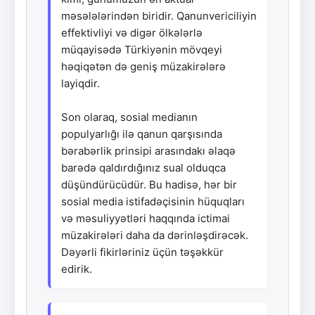
məsələlərindən biridir. Qanunvericiliyin
effektivliyi və digər ölkələrlə
müqayisədə Türkiyənin mövqeyi
həqiqətən də geniş müzakirələrə
layiqdir.
Son olaraq, sosial medianın
populyarlığı ilə qanun qarşısında
bərabərlik prinsipi arasındakı əlaqə
barədə qaldırdığınız sual olduqca
düşündürücüdür. Bu hadisə, hər bir
sosial media istifadəçisinin hüquqları
və məsuliyyətləri haqqında ictimai
müzakirələri daha da dərinləşdirəcək.
Dəyərli fikirləriniz üçün təşəkkür
edirik.