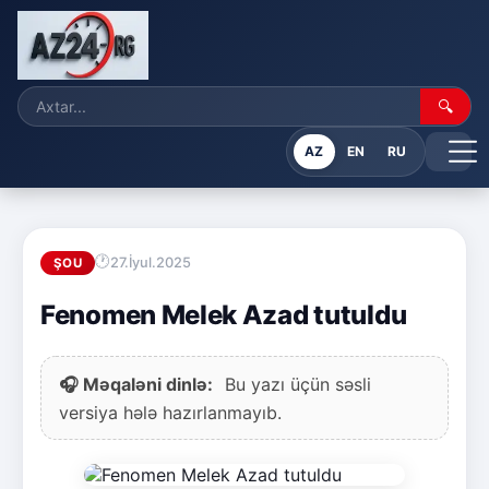
🔍
AZ
EN
RU
27.İyul.2025
ŞOU
Fenomen Melek Azad tutuldu
🎧 Məqaləni dinlə:
Bu yazı üçün səsli
versiya hələ hazırlanmayıb.