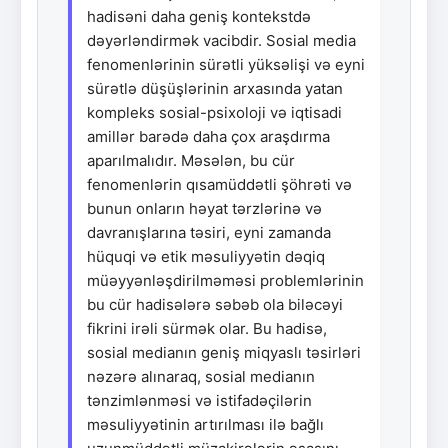
hadisəni daha geniş kontekstdə
dəyərləndirmək vacibdir. Sosial media
fenomenlərinin sürətli yüksəlişi və eyni
sürətlə düşüşlərinin arxasında yatan
kompleks sosial-psixoloji və iqtisadi
amillər barədə daha çox araşdırma
aparılmalıdır. Məsələn, bu cür
fenomenlərin qısamüddətli şöhrəti və
bunun onların həyat tərzlərinə və
davranışlarına təsiri, eyni zamanda
hüquqi və etik məsuliyyətin dəqiq
müəyyənləşdirilməməsi problemlərinin
bu cür hadisələrə səbəb ola biləcəyi
fikrini irəli sürmək olar. Bu hadisə,
sosial medianın geniş miqyaslı təsirləri
nəzərə alınaraq, sosial medianın
tənzimlənməsi və istifadəçilərin
məsuliyyətinin artırılması ilə bağlı