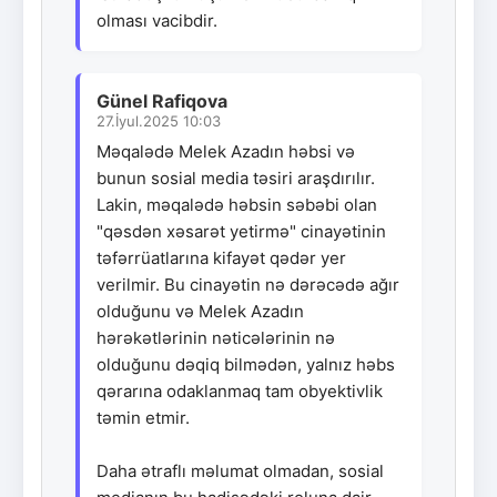
olması vacibdir.
Günel Rafiqova
27.İyul.2025 10:03
Məqalədə Melek Azadın həbsi və
bunun sosial media təsiri araşdırılır.
Lakin, məqalədə həbsin səbəbi olan
"qəsdən xəsarət yetirmə" cinayətinin
təfərrüatlarına kifayət qədər yer
verilmir. Bu cinayətin nə dərəcədə ağır
olduğunu və Melek Azadın
hərəkətlərinin nəticələrinin nə
olduğunu dəqiq bilmədən, yalnız həbs
qərarına odaklanmaq tam obyektivlik
təmin etmir.
Daha ətraflı məlumat olmadan, sosial