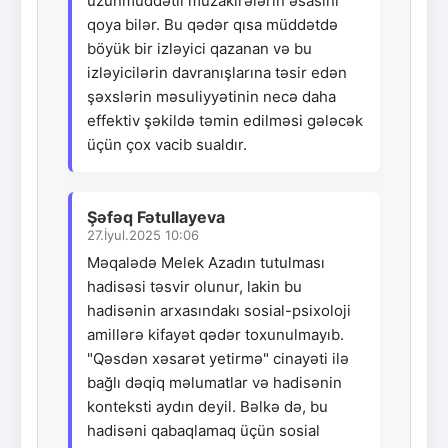
uzunmüddətli müzakirələrin əsasını
qoya bilər. Bu qədər qısa müddətdə
böyük bir izləyici qazanan və bu
izləyicilərin davranışlarına təsir edən
şəxslərin məsuliyyətinin necə daha
effektiv şəkildə təmin edilməsi gələcək
üçün çox vacib sualdır.
Şəfəq Fətullayeva
27.İyul.2025 10:06
Məqalədə Melek Azadın tutulması
hadisəsi təsvir olunur, lakin bu
hadisənin arxasındakı sosial-psixoloji
amillərə kifayət qədər toxunulmayıb.
"Qəsdən xəsarət yetirmə" cinayəti ilə
bağlı dəqiq məlumatlar və hadisənin
konteksti aydın deyil. Bəlkə də, bu
hadisəni qabaqlamaq üçün sosial