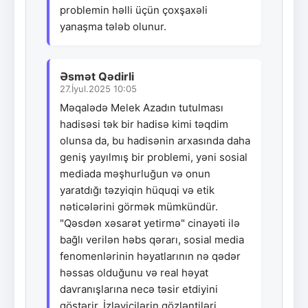
problemin həlli üçün çoxşaxəli
yanaşma tələb olunur.
Əsmət Qədirli
27.İyul.2025 10:05
Məqalədə Melek Azadın tutulması
hadisəsi tək bir hadisə kimi təqdim
olunsa da, bu hadisənin arxasında daha
geniş yayılmış bir problemi, yəni sosial
mediada məşhurluğun və onun
yaratdığı təzyiqin hüquqi və etik
nəticələrini görmək mümkündür.
"Qəsdən xəsarət yetirmə" cinayəti ilə
bağlı verilən həbs qərarı, sosial media
fenomenlərinin həyatlarının nə qədər
həssas olduğunu və real həyat
davranışlarına necə təsir etdiyini
göstərir. İzləyicilərin gözləntiləri,