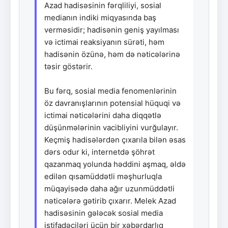
Azad hadisəsinin fərqliliyi, sosial
medianın indiki miqyasında baş
verməsidir; hadisənin geniş yayılması
və ictimai reaksiyanın sürəti, həm
hadisənin özünə, həm də nəticələrinə
təsir göstərir.
Bu fərq, sosial media fenomenlərinin
öz davranışlarının potensial hüquqi və
ictimai nəticələrini daha diqqətlə
düşünmələrinin vacibliyini vurğulayır.
Keçmiş hadisələrdən çıxarıla bilən əsas
dərs odur ki, internetdə şöhrət
qazanmaq yolunda həddini aşmaq, əldə
edilən qısamüddətli məşhurluqla
müqayisədə daha ağır uzunmüddətli
nəticələrə gətirib çıxarır. Melek Azad
hadisəsinin gələcək sosial media
istifadəçiləri üçün bir xəbərdarlıq