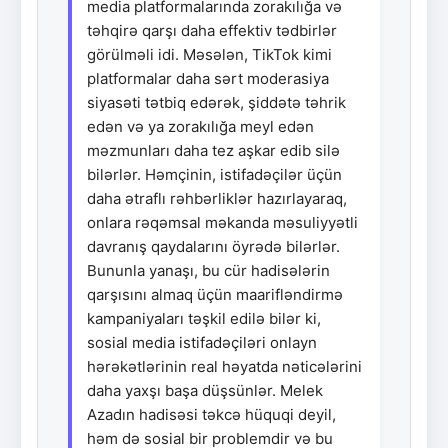
media platformalarında zorakılığa və
təhqirə qarşı daha effektiv tədbirlər
görülməli idi. Məsələn, TikTok kimi
platformalar daha sərt moderasiya
siyasəti tətbiq edərək, şiddətə təhrik
edən və ya zorakılığa meyl edən
məzmunları daha tez aşkar edib silə
bilərlər. Həmçinin, istifadəçilər üçün
daha ətraflı rəhbərliklər hazırlayaraq,
onlara rəqəmsal məkanda məsuliyyətli
davranış qaydalarını öyrədə bilərlər.
Bununla yanaşı, bu cür hadisələrin
qarşısını almaq üçün maarifləndirmə
kampaniyaları təşkil edilə bilər ki,
sosial media istifadəçiləri onlayn
hərəkətlərinin real həyatda nəticələrini
daha yaxşı başa düşsünlər. Melek
Azadın hadisəsi təkcə hüquqi deyil,
həm də sosial bir problemdir və bu