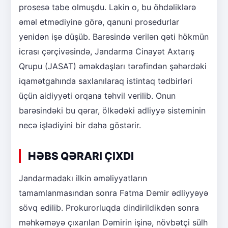
prosesə tabe olmuşdu. Lakin o, bu öhdəliklərə
əməl etmədiyinə görə, qanuni prosedurlar
yenidən işə düşüb. Barəsində verilən qəti hökmün
icrası çərçivəsində, Jandarma Cinayət Axtarış
Qrupu (JASAT) əməkdaşları tərəfindən şəhərdəki
iqamətgahında saxlanılaraq istintaq tədbirləri
üçün aidiyyəti orqana təhvil verilib. Onun
barəsindəki bu qərar, ölkədəki adliyyə sisteminin
necə işlədiyini bir daha göstərir.
HƏBS QƏRARI ÇIXDI
Jandarmadakı ilkin əməliyyatların
tamamlanmasından sonra Fatma Dəmir ədliyyəyə
sövq edilib. Prokurorluqda dindirildikdən sonra
məhkəməyə çıxarılan Dəmirin işinə, növbətçi sülh