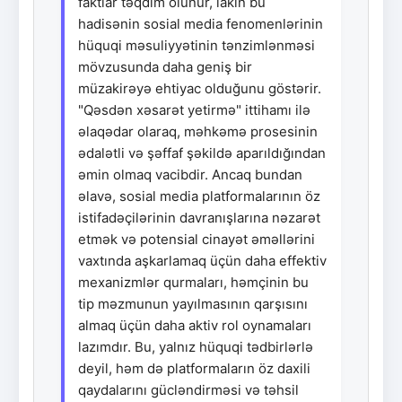
faktlar təqdim olunur, lakin bu
hadisənin sosial media fenomenlərinin
hüquqi məsuliyyətinin tənzimlənməsi
mövzusunda daha geniş bir
müzakirəyə ehtiyac olduğunu göstərir.
"Qəsdən xəsarət yetirmə" ittihamı ilə
əlaqədar olaraq, məhkəmə prosesinin
ədalətli və şəffaf şəkildə aparıldığından
əmin olmaq vacibdir. Ancaq bundan
əlavə, sosial media platformalarının öz
istifadəçilərinin davranışlarına nəzarət
etmək və potensial cinayət əməllərini
vaxtında aşkarlamaq üçün daha effektiv
mexanizmlər qurmaları, həmçinin bu
tip məzmunun yayılmasının qarşısını
almaq üçün daha aktiv rol oynamaları
lazımdır. Bu, yalnız hüquqi tədbirlərlə
deyil, həm də platformaların öz daxili
qaydalarını gücləndirməsi və təhsil