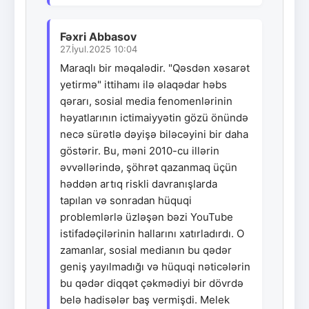
Fəxri Abbasov
27.İyul.2025 10:04
Maraqlı bir məqalədir. "Qəsdən xəsarət
yetirmə" ittihamı ilə əlaqədar həbs
qərarı, sosial media fenomenlərinin
həyatlarının ictimaiyyətin gözü önündə
necə sürətlə dəyişə biləcəyini bir daha
göstərir. Bu, məni 2010-cu illərin
əvvəllərində, şöhrət qazanmaq üçün
həddən artıq riskli davranışlarda
tapılan və sonradan hüquqi
problemlərlə üzləşən bəzi YouTube
istifadəçilərinin hallarını xatırladırdı. O
zamanlar, sosial medianın bu qədər
geniş yayılmadığı və hüquqi nəticələrin
bu qədər diqqət çəkmədiyi bir dövrdə
belə hadisələr baş vermişdi. Melek