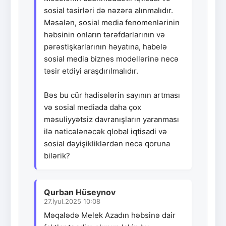
sosial təsirləri də nəzərə alınmalıdır.
Məsələn, sosial media fenomenlərinin
həbsinin onların tərəfdarlarının və
pərəstişkarlarının həyatına, habelə
sosial media biznes modellərinə necə
təsir etdiyi araşdırılmalıdır.
Bəs bu cür hadisələrin sayının artması
və sosial mediada daha çox
məsuliyyətsiz davranışların yaranması
ilə nəticələnəcək qlobal iqtisadi və
sosial dəyişikliklərdən necə qoruna
bilərik?
Qurban Hüseynov
27.İyul.2025 10:08
Məqalədə Melek Azadın həbsinə dair