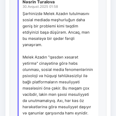
Nəsrin Turalova
30.Avqust.2025 01:58
Şərhinizdə Melek Azadın tutulmasını
sosial mediada məşhurluğun daha
geniş bir problemi kimi təqdim
etdiyinizi başa düşürəm. Ancaq, mən
bu məsələyə bir qədər fərqli
yanaşıram.
Melek Azadın "qəsdən xəsarət
yetirmə" cinayətinə görə həbs
olunması, sosial media fenomenlərinin
psixoloji və hüquqi təhlükəsizliyi ilə
bağlı platformaların məsuliyyəti
məsələsini önə çəkir. Bu məqam çox
vacibdir, lakin mən şəxsi məsuliyyəti
də unutmamalıyıq. Axı, hər kəs öz
hərəkətlərinə görə məsuliyyət daşıyır
və qanunlar qarşısında hamı eynidir.