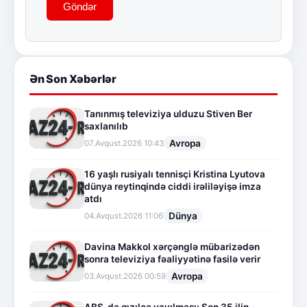
Göndər
Ən Son Xəbərlər
Tanınmış televiziya ulduzu Stiven Ber
saxlanılıb
Avropa
07.Avqust.2026 10:43
16 yaşlı rusiyalı tennisçi Kristina Lyutova
dünya reytinqində ciddi irəliləyişə imza
atdı
Dünya
04.Avqust.2026 11:06
Davina Makkol xərçənglə mübarizədən
sonra televiziya fəaliyyətinə fasilə verir
Avropa
03.Avqust.2026 00:59