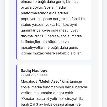
olması ilə bağlı daha geniş bir sual
ortaya qoyur: Sosial media
platformalarında əldə edilən
populyarlıq, qanun qarşısında fərqli bir
status yaradır, yoxsa hər kəs eyni
qanunlar çərçivəsində məsuliyyət
daşımalıdır? Bu hadisə, sosial media
istifadəçilərinin hüquqları və
məsuliyyətləri ilə bağlı daha geniş
ictimai müzakirələrə səbəb ola bilər.
Sadiq Nəsibov
27.İyul.2025 10:44
Məqalədə "Melek Azad" kimi tanınan
sosial media fenomeninin həbsi barədə
verilən məlumatlar diqqət çəkir.
"Qəsdən xəsarət yetirmə" cinayəti ilə
bağlı 2 il 3 ay həbs cəzası alması və