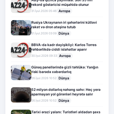
ABŞ-da qızılca yayılması: Son 35 ilin
rekord göstəricisi müşahidə olunur
Avropa
31.İyul.2026 05:46
Rusiya Ukraynanın iri şəhərlərini kütləvi
raket və dron atəşinə tutub
Dünya
31.İyul.2026 03:09
BBVA-da kadr dəyişikliyi: Karlos Torres
rəhbərlikdə ciddi islahatlar aparır
Avropa
30.İyul.2026 09:33
Günəş panellərində gizli təhlükə: Yanğın
riski barədə xəbərdarlıq
Dünya
26.İyul.2026 10:52
52 milyon dollarlıq nəhəng səhv: Heç yerə
aparmayan yol görənləri heyrətə salır
Dünya
26.İyul.2026 10:52
Tarixi ərazi yalanı: Turistləri aldadan şəxs