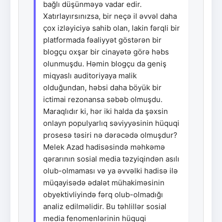
bağlı düşünməyə vadar edir.
Xatırlayırsınızsa, bir neçə il əvvəl daha
çox izləyiciyə sahib olan, lakin fərqli bir
platformada fəaliyyət göstərən bir
blogçu oxşar bir cinayətə görə həbs
olunmuşdu. Həmin blogçu da geniş
miqyaslı auditoriyaya malik
olduğundan, həbsi daha böyük bir
ictimai rezonansa səbəb olmuşdu.
Maraqlıdır ki, hər iki halda da şəxsin
onlayn populyarlıq səviyyəsinin hüquqi
prosesə təsiri nə dərəcədə olmuşdur?
Melek Azad hadisəsində məhkəmə
qərarının sosial media təzyiqindən asılı
olub-olmaması və ya əvvəlki hadisə ilə
müqayisədə ədalət mühakiməsinin
obyektivliyində fərq olub-olmadığı
analiz edilməlidir. Bu təhlillər sosial
media fenomenlərinin hüquqi