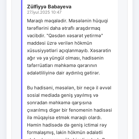
Zülfiyyə Babayeva
27.İyul.2025 10:47
Maraqlı məqalədir. Məsələnin hüquqi
tərəflərini daha ətraflı araşdırmaq
vacibdir. "Qəsdən xəsarət yetirmə"
maddəsi üzrə verilən hökmün
xüsusiyyətləri açıqlanmayıb. Xəsarətin
ağır və ya yüngül olması, hadisənin
təfərrüatları məhkəmə qərarının
ədalətliliyinə dair aydınlıq gətirər.
Bu hadisəni, məsələn, bir neçə il əvvəl
sosial mediada geniş yayılmış və
sonradan məhkəmə qarşısına
çıxarılmış digər bir fenomenin hadisəsi
ilə müqayisə etmək maraqlı olardı.
Həmin hadisədə də geniş ictimai rəy
formalaşmış, lakin hökmün ədalətli