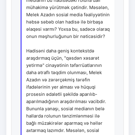
medianın bu hadisədəki roluna dair
mühakimə yürütmək çətindir. Məsələn,
Melek Azadın sosial media fəaliyyətinin
həbsə səbəb olan hadisə ilə birbaşa
əlaqəsi varmı? Yoxsa bu, sadəcə olaraq
onun məşhurluğunun bir nəticəsidir?
Hadisəni daha geniş kontekstdə
araşdırmaq üçün, "qəsdən xəsarət
yetirmə" cinayətinin təfərrüatlarının
daha ətraflı təqdim olunması, Melek
Azadın və zərərçəkmiş tərəfin
ifadələrinin yer alması və hüquqi
prosesin ədalətli şəkildə aparılıb-
aparılmadığının araşdırılması vacibdir.
Bununla yanaşı, sosial medianın belə
hallarda rolunun tənzimlənməsi ilə
bağlı müzakirələr aparmaq və həllər
axtarmaq lazımdır. Məsələn, sosial