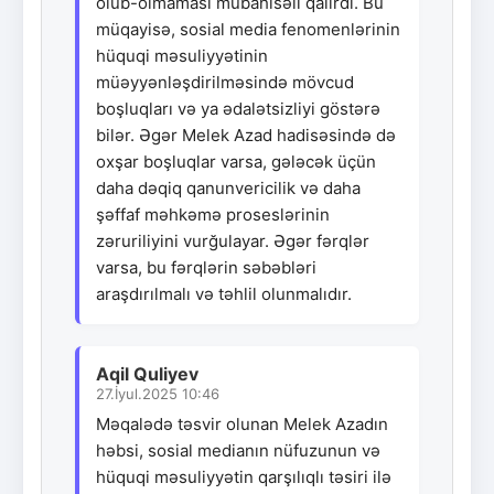
olub-olmaması mübahisəli qalırdı. Bu
müqayisə, sosial media fenomenlərinin
hüquqi məsuliyyətinin
müəyyənləşdirilməsində mövcud
boşluqları və ya ədalətsizliyi göstərə
bilər. Əgər Melek Azad hadisəsində də
oxşar boşluqlar varsa, gələcək üçün
daha dəqiq qanunvericilik və daha
şəffaf məhkəmə proseslərinin
zəruriliyini vurğulayar. Əgər fərqlər
varsa, bu fərqlərin səbəbləri
araşdırılmalı və təhlil olunmalıdır.
Aqil Quliyev
27.İyul.2025 10:46
Məqalədə təsvir olunan Melek Azadın
həbsi, sosial medianın nüfuzunun və
hüquqi məsuliyyətin qarşılıqlı təsiri ilə