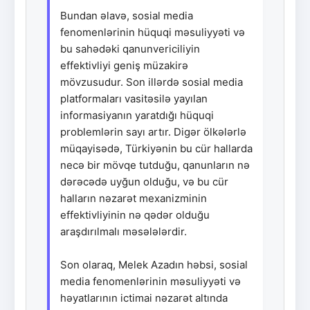
Bundan əlavə, sosial media
fenomenlərinin hüquqi məsuliyyəti və
bu sahədəki qanunvericiliyin
effektivliyi geniş müzakirə
mövzusudur. Son illərdə sosial media
platformaları vasitəsilə yayılan
informasiyanın yaratdığı hüquqi
problemlərin sayı artır. Digər ölkələrlə
müqayisədə, Türkiyənin bu cür hallarda
necə bir mövqe tutduğu, qanunların nə
dərəcədə uyğun olduğu, və bu cür
halların nəzarət mexanizminin
effektivliyinin nə qədər olduğu
araşdırılmalı məsələlərdir.
Son olaraq, Melek Azadın həbsi, sosial
media fenomenlərinin məsuliyyəti və
həyatlarının ictimai nəzarət altında