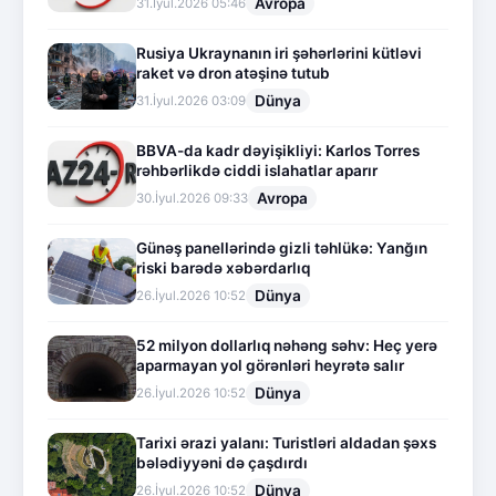
Avropa
31.İyul.2026 05:46
Rusiya Ukraynanın iri şəhərlərini kütləvi
raket və dron atəşinə tutub
Dünya
31.İyul.2026 03:09
BBVA-da kadr dəyişikliyi: Karlos Torres
rəhbərlikdə ciddi islahatlar aparır
Avropa
30.İyul.2026 09:33
Günəş panellərində gizli təhlükə: Yanğın
riski barədə xəbərdarlıq
Dünya
26.İyul.2026 10:52
52 milyon dollarlıq nəhəng səhv: Heç yerə
aparmayan yol görənləri heyrətə salır
Dünya
26.İyul.2026 10:52
Tarixi ərazi yalanı: Turistləri aldadan şəxs
bələdiyyəni də çaşdırdı
Dünya
26.İyul.2026 10:52