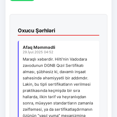
Oxucu Şərhləri
Afaq Məmmədli
29.İyul.2025 04:52
Maraqlı xəbərdir. Hilti'nin Vadodara
zavodunun DGNB Qızıl Sertifikatı
alması, şübhəsiz ki, davamlı inşaat
sahəsində əhəmiyyətli bir addımdır.
Lakin, bu tipli sertifikatların verilməsi
praktikasında keçmişdə bir sıra
hallarda, ilkin tərif və heyranlıqdan
sonra, müəyyən standartların zamanla
zəifləməsi, ya da sertifikatlaşdırmanın
özünün "yaşıl yuma" mexanizminə