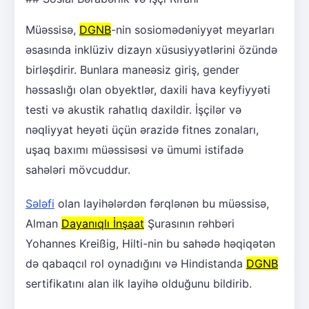
Müəssisə,
DGNB
-nin sosiomədəniyyət meyarları
əsasında inklüziv dizayn xüsusiyyətlərini özündə
birləşdirir. Bunlara maneəsiz giriş, gender
həssaslığı olan obyektlər, daxili hava keyfiyyəti
testi və akustik rahatlıq daxildir. İşçilər və
nəqliyyat heyəti üçün ərazidə fitnes zonaları,
uşaq baxımı müəssisəsi və ümumi istifadə
sahələri mövcuddur.
Sələfi
olan layihələrdən fərqlənən bu müəssisə,
Alman
Dayanıqlı İnşaat
Şurasının rəhbəri
Yohannes Kreißig, Hilti-nin bu sahədə həqiqətən
də qabaqcıl rol oynadığını və Hindistanda
DGNB
sertifikatını alan ilk layihə olduğunu bildirib.