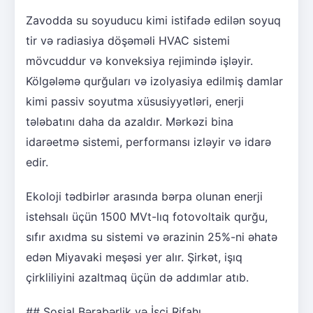
Zavodda su soyuducu kimi istifadə edilən soyuq
tir və radiasiya döşəməli HVAC sistemi
mövcuddur və konveksiya rejimində işləyir.
Kölgələmə qurğuları və izolyasiya edilmiş damlar
kimi passiv soyutma xüsusiyyətləri, enerji
tələbatını daha da azaldır. Mərkəzi bina
idarəetmə sistemi, performansı izləyir və idarə
edir.
Ekoloji tədbirlər arasında bərpa olunan enerji
istehsalı üçün 1500 MVt-lıq fotovoltaik qurğu,
sıfır axıdma su sistemi və ərazinin 25%-ni əhatə
edən Miyavaki meşəsi yer alır. Şirkət, işıq
çirkliliyini azaltmaq üçün də addımlar atıb.
## Sosial Bərabərlik və İşçi Rifahı