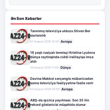
Ən Son Xəbərlər
Tanınmış televiziya ulduzu Stiven Ber
saxlanılıb
Avropa
07.Avqust.2026 10:43
16 yaşlı rusiyalı tennisçi Kristina Lyutova
dünya reytinqində ciddi irəliləyişə imza
atdı
Dünya
04.Avqust.2026 11:06
Davina Makkol xərçənglə mübarizədən
sonra televiziya fəaliyyətinə fasilə verir
Avropa
03.Avqust.2026 00:59
ABŞ-da qızılca yayılması: Son 35 ilin
rekord göstəricisi müşahidə olunur