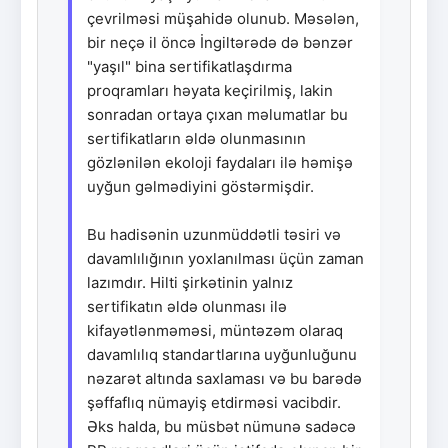
çevrilməsi müşahidə olunub. Məsələn,
bir neçə il öncə İngiltərədə də bənzər
"yaşıl" bina sertifikatlaşdırma
proqramları həyata keçirilmiş, lakin
sonradan ortaya çıxan məlumatlar bu
sertifikatların əldə olunmasının
gözlənilən ekoloji faydaları ilə həmişə
uyğun gəlmədiyini göstərmişdir.
Bu hadisənin uzunmüddətli təsiri və
davamlılığının yoxlanılması üçün zaman
lazımdır. Hilti şirkətinin yalnız
sertifikatın əldə olunması ilə
kifayətlənməməsi, müntəzəm olaraq
davamlılıq standartlarına uyğunluğunu
nəzarət altında saxlaması və bu barədə
şəffaflıq nümayiş etdirməsi vacibdir.
Əks halda, bu müsbət nümunə sadəcə