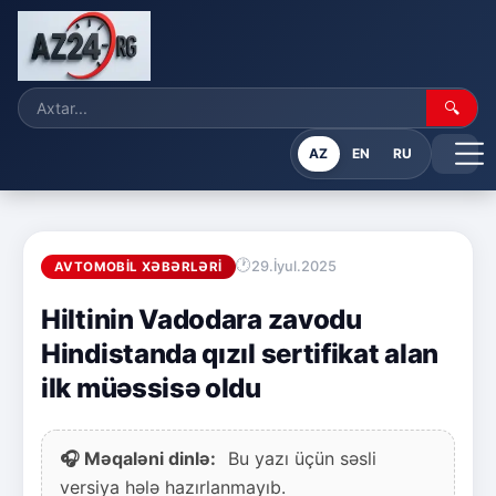
🔍
AZ
EN
RU
29.İyul.2025
AVTOMOBIL XƏBƏRLƏRI
Hiltinin Vadodara zavodu
Hindistanda qızıl sertifikat alan
ilk müəssisə oldu
🎧 Məqaləni dinlə:
Bu yazı üçün səsli
versiya hələ hazırlanmayıb.