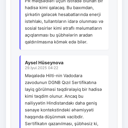
PR məqsədləri üçün istifadə olunan bir
hadisə kimi qalacaq. Bu baxımdan,
şirkətin gələcək hesabatlarında enerji
istehlakı, tullantıların idarə olunması və
sosial təsirlər kimi ətraflı məlumatların
açıqlanması bu şübhələrin aradan
qaldırılmasına kömək edə bilər.
Aysel Hüseynova
29.İyul.2025 04:22
Məqalədə Hilti-nin Vadodara
zavodunun DGNB Qızıl Sertifikatına
layiq görülməsi təqdirəlayiq bir hadisə
kimi təqdim olunur. Ancaq bu
nailiyyətin Hindistandakı daha geniş
sənaye kontekstindəki əhəmiyyəti
haqqında düşünmək vacibdir.
Sertifikatın qazanılması, şübhəsiz ki,