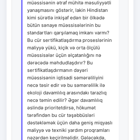
müəssisənin ətraf mühitə məsuliyyətli
yanaşmasını göstərir, lakin Hindistan
kimi sürətlə inkişaf edən bir ölkədə
bütün sənaye müəssisələrinin bu
standartları qarşılamaq imkanı varmı?
Bu cür sertifikatlaşdırma proseslərinin
maliyyə yükü, kiçik və orta ölçülü
müəssisələr üçün əlçatanlığını nə
dərəcədə məhdudlaşdırır? Bu
sertifikatlaşdırmanın dəyəri
müəssisənin iqtisadi səmərəliliyini
necə təsir edir və bu səmərəlilik ilə
ekoloji davamlılıq arasındakı tarazlıq
necə təmin edilir? Əgər davamlılıq
əslində prioritetdirsə, hökumət
tərəfindən bu cür təşəbbüsləri
dəstəkləmək üçün daha geniş miqyaslı
maliyyə və texniki yardım proqramları
nəzərdən keçirilməlidir. Gələcəkdə,