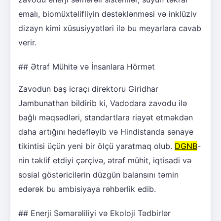
emalı, biomüxtəlifliyin dəstəklənməsi və inklüziv
dizayn kimi xüsusiyyətləri ilə bu meyarlara cavab
verir.
## Ətraf Mühitə və İnsanlara Hörmət
Zavodun baş icraçı direktoru Giridhar
Jambunathan bildirib ki, Vadodara zavodu ilə
bağlı məqsədləri, standartlara riayət etməkdən
daha artığını hədəfləyib və Hindistanda sənaye
tikintisi üçün yeni bir ölçü yaratmaq olub.
DGNB
-
nin təklif etdiyi çərçivə, ətraf mühit, iqtisadi və
sosial göstəricilərin düzgün balansını təmin
edərək bu ambisiyaya rəhbərlik edib.
## Enerji Səmərəliliyi və Ekoloji Tədbirlər