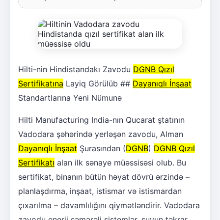
Hilti-nin Hindistandakı Zavodu
DGNB Qızıl
Sertifikatına
Layiq Görülüb ##
Dayanıqlı İnşaat
Standartlarına Yeni Nümunə
Hilti Manufacturing India-nın Qucarat ştatının
Vadodara şəhərində yerləşən zavodu, Alman
Dayanıqlı İnşaat
Şurasından (
DGNB
)
DGNB Qızıl
Sertifikatı
alan ilk sənaye müəssisəsi olub. Bu
sertifikat, binanın bütün həyat dövrü ərzində –
planlaşdırma, inşaat, istismar və istismardan
çıxarılma – davamlılığını qiymətləndirir. Vadodara
zavodu enerji səmərəli sistemlər, suyun təkrar