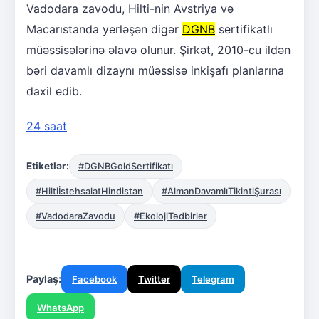
Vadodara zavodu, Hilti-nin Avstriya və
Macarıstanda yerləşən digər
DGNB
sertifikatlı
müəssisələrinə əlavə olunur. Şirkət, 2010-cu ildən
bəri davamlı dizaynı müəssisə inkişafı planlarına
daxil edib.
24 saat
Etiketlər:
#DGNBGoldSertifikatı
#HiltiİstehsalatHindistan
#AlmanDavamlıTikintiŞurası
#VadodaraZavodu
#EkolojiTədbirlər
Paylaş:
Facebook
Twitter
Telegram
WhatsApp