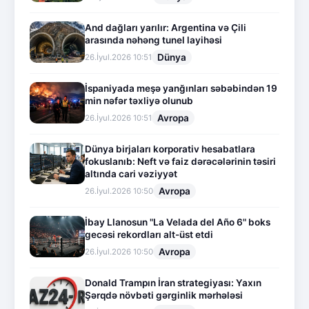
And dağları yarılır: Argentina və Çili
arasında nəhəng tunel layihəsi
Dünya
26.İyul.2026 10:51
İspaniyada meşə yanğınları səbəbindən 19
min nəfər təxliyə olunub
Avropa
26.İyul.2026 10:51
Dünya birjaları korporativ hesabatlara
fokuslanıb: Neft və faiz dərəcələrinin təsiri
altında cari vəziyyət
Avropa
26.İyul.2026 10:50
İbay Llanosun "La Velada del Año 6" boks
gecəsi rekordları alt-üst etdi
Avropa
26.İyul.2026 10:50
Donald Trampın İran strategiyası: Yaxın
Şərqdə növbəti gərginlik mərhələsi