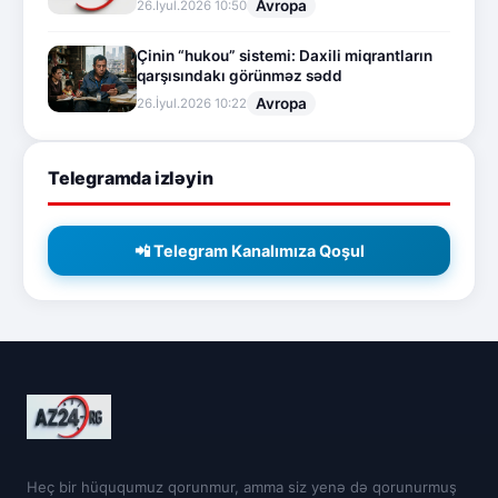
Avropa
26.İyul.2026 10:50
Çinin “hukou” sistemi: Daxili miqrantların
qarşısındakı görünməz sədd
Avropa
26.İyul.2026 10:22
Telegramda izləyin
📲 Telegram Kanalımıza Qoşul
Heç bir hüququmuz qorunmur, amma siz yenə də qorunurmuş