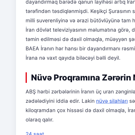
dayandırmaq barədə qanun layihəsi artıq İran
tərəfindən təsdiqlənmişdi. Keşikçi Şurasının 
milli suverenliyinə və ərazi bütövlüyünə tam h
İran dövlət televiziyasının məlumatına görə, d
təmin edilməsi də daxil olmaqla, müəyyən şər
BAEA İranın hər hansı bir dayandırmanı rəsmi
İrana nə vaxt qayıda biləcəyi bəlli deyil.
Nüvə Proqramına Zərərin 
ABŞ hərbi zərbələrinin İranın üç uran zənginl
zədələdiyini iddia edir. Lakin
nüvə silahları
sə
kiloqramdan çox hissəsi də daxil olmaqla, İra
olaraq qalır.
24 saat