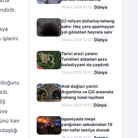
əftə
Dünya
26.İyul.2026 10:52
ndirib.
52 milyon dollarlıq nəhəng
səhv: Heç yerə aparmayan
laya
yol görənləri heyrətə salır
işlərini
Dünya
26.İyul.2026 10:52
Tarixi ərazi yalanı:
Turistləri aldadan şəxs
bələdiyyəni də çaşdırdı
Dünya
26.İyul.2026 10:52
olduğunu
And dağları yarılır:
rib.
Argentina və Çili arasında
nəhəng tunel layihəsi
ABŞ
Dünya
26.İyul.2026 10:51
üvə
İspaniyada meşə
ünü İran
yanğınları səbəbindən 19
daşlığı
min nəfər təxliyə olunub
Avropa
26.İyul.2026 10:51