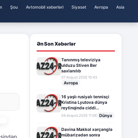
m
Şou
Avtomobil xəbərləri
Siyasət
Avropa
Asia
Ən Son Xəbərlər
Tanınmış televiziya
ulduzu Stiven Ber
saxlanılıb
07.Avqust.2026 10:43
Avropa
16 yaşlı rusiyalı tennisçi
Kristina Lyutova dünya
reytinqində ciddi
irəliləyişə imza atdı
Dünya
04.Avqust.2026 11:06
Davina Makkol xərçənglə
mübarizədən sonra
əsindən