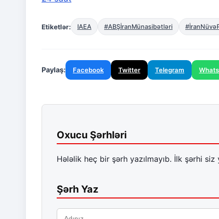
Etiketlər:
IAEA
#ABŞİranMünasibətləri
#İranNüvə
Paylaş:
Facebook
Twitter
Telegram
What
Oxucu Şərhləri
Hələlik heç bir şərh yazılmayıb. İlk şərhi siz 
Şərh Yaz