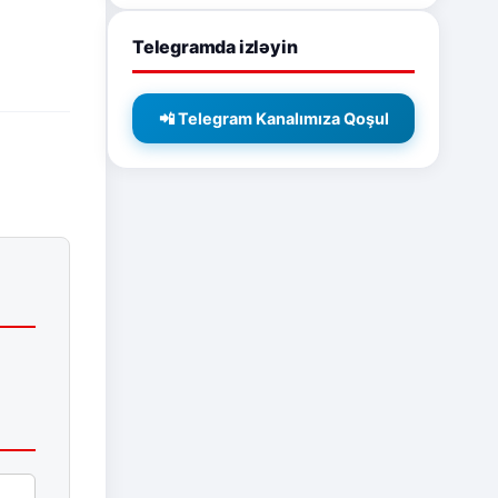
Telegramda izləyin
📲 Telegram Kanalımıza Qoşul