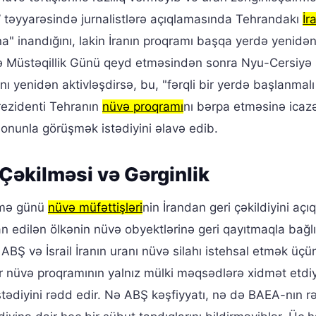
 təyyarəsində jurnalistlərə açıqlamasında Tehrandakı
İr
ına" inandığını, lakin İranın proqramı başqa yerdə yenidə
ə Müstəqillik Günü qeyd etməsindən sonra Nyu-Cersiyə 
ı yenidən aktivləşdirsə, bu, "fərqli bir yerdə başlanmal
rezidenti Tehranın
nüvə proqramı
nı bərpa etməsinə icaz
 onunla görüşmək istədiyini əlavə edib.
 Çəkilməsi və Gərginlik
cümə günü
nüvə müfəttişləri
nin İrandan geri çəkildiyini açıq
 edilən ölkənin nüvə obyektlərinə geri qayıtmaqla bağlı
. ABŞ və İsrail İranın uranı nüvə silahı istehsal etmək üçü
rdir nüvə proqramının yalnız mülki məqsədlərə xidmət etdiy
tədiyini rədd edir. Nə ABŞ kəşfiyyatı, nə də BAEA-nın r