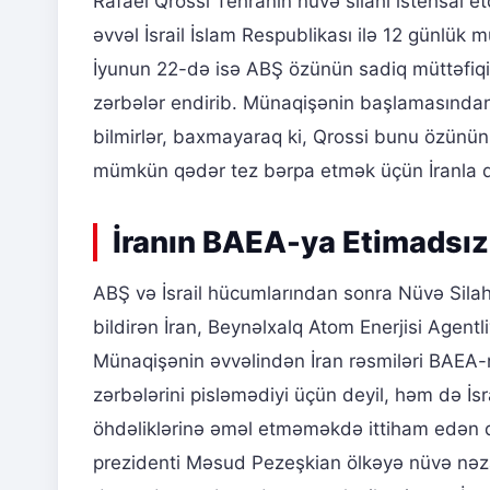
Rafael Qrossi Tehranın nüvə silahı istehsal etd
əvvəl İsrail İslam Respublikası ilə 12 günlük m
İyunun 22-də isə ABŞ özünün sadiq müttəfiqi o
zərbələr endirib. Münaqişənin başlamasında
bilmirlər, baxmayaraq ki, Qrossi bunu özünün ə
mümkün qədər tez bərpa etmək üçün İranla dan
İranın BAEA-ya Etimadsızl
ABŞ və İsrail hücumlarından sonra Nüvə Sila
bildirən İran, Beynəlxalq Atom Enerjisi Agentli
Münaqişənin əvvəlindən İran rəsmiləri BAEA-nı
zərbələrini pisləmədiyi üçün deyil, həm də İ
öhdəliklərinə əməl etməməkdə ittiham edən q
prezidenti Məsud Pezeşkian ölkəyə nüvə nəza