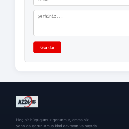
Göndər
Heç bir hüququmuz qorunmur, amma siz
yenə də qorunurmuş kimi davranın və saytda