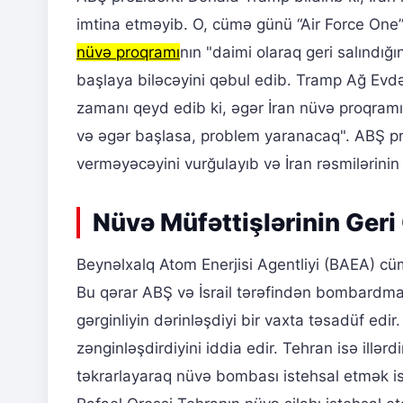
imtina etməyib. O, cümə günü “Air Force One”
nüvə proqramı
nın "daimi olaraq geri salındığ
başlaya biləcəyini qəbul edib. Tramp Ağ Evd
zamanı qeyd edib ki, əgər İran nüvə proqramın
və əgər başlasa, problem yaranacaq". ABŞ p
verməyəcəyini vurğulayıb və İran rəsmilərinin
Nüvə Müfəttişlərinin Geri
Beynəlxalq Atom Enerjisi Agentliyi (BAEA) 
Bu qərar ABŞ və İsrail tərəfindən bombardman
gərginliyin dərinləşdiyi bir vaxta təsadüf edir
zənginləşdirdiyini iddia edir. Tehran isə illə
təkrarlayaraq nüvə bombası istehsal etmək is