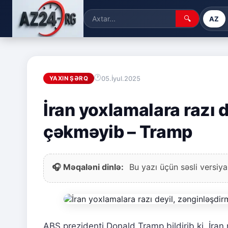
🔍
AZ
05.İyul.2025
YAXIN ŞƏRQ
İran yoxlamalara razı 
çəkməyib – Tramp
🎧 Məqaləni dinlə:
Bu yazı üçün səsli versiya
ABŞ prezidenti Donald Tramp bildirib ki, İran