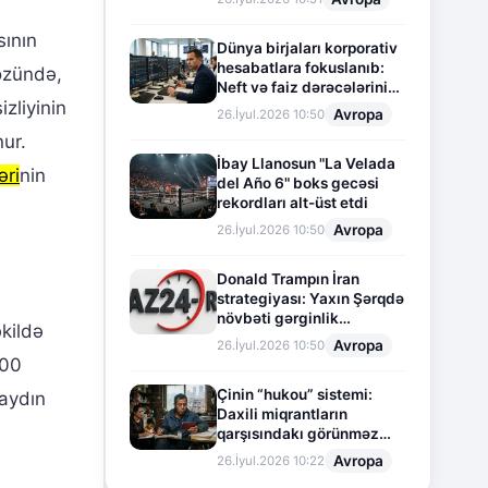
sının
Dünya birjaları korporativ
hesabatlara fokuslanıb:
 özündə,
Neft və faiz dərəcələrinin
zliyinin
təsiri altında cari vəziyyət
Avropa
26.İyul.2026 10:50
ur.
İbay Llanosun "La Velada
əri
nin
del Año 6" boks gecəsi
rekordları alt-üst etdi
Avropa
26.İyul.2026 10:50
Donald Trampın İran
strategiyası: Yaxın Şərqdə
növbəti gərginlik
əkildə
mərhələsi
Avropa
26.İyul.2026 10:50
400
Çinin “hukou” sistemi:
 aydın
Daxili miqrantların
qarşısındakı görünməz
sədd
Avropa
26.İyul.2026 10:22