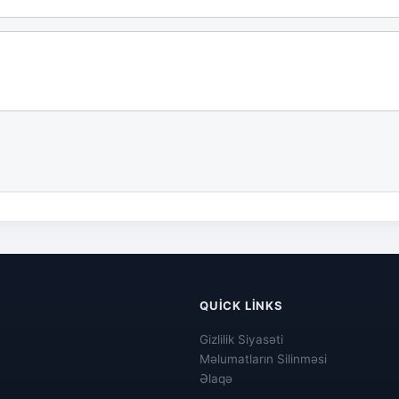
QUICK LINKS
Gizlilik Siyasəti
Məlumatların Silinməsi
Əlaqə