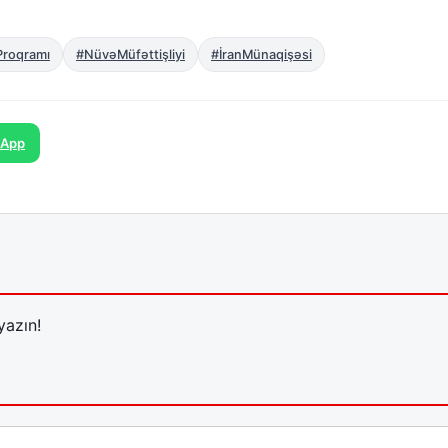
Proqramı
#NüvəMüfəttişliyi
#İranMünaqişəsi
sApp
yazın!