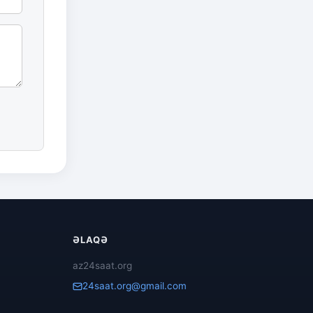
ƏLAQƏ
az24saat.org
24saat.org@gmail.com