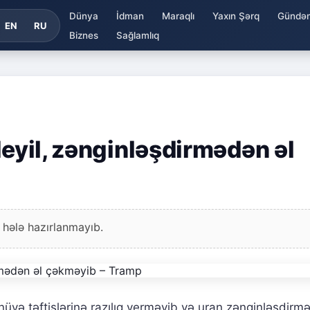
Dünya
İdman
Maraqlı
Yaxın Şərq
Gündə
EN
RU
Biznes
Sağlamlıq
deyil, zənginləşdirmədən əl
 hələ hazırlanmayıb.
 nüvə təftişlərinə razılıq verməyib və uran zənginləşdirm