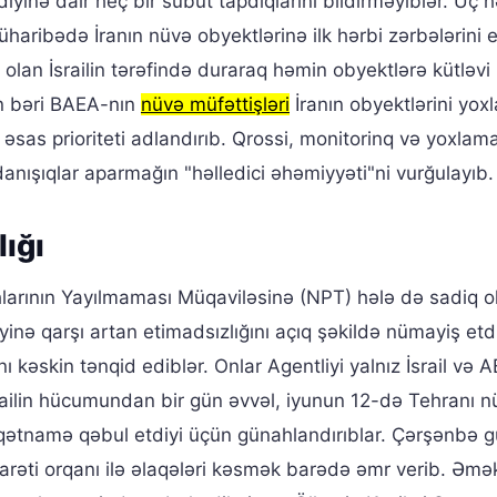
iyinə dair heç bir sübut tapdıqlarını bildirməyiblər. Üç h
üharibədə İranın nüvə obyektlərinə ilk hərbi zərbələrini e
lan İsrailin tərəfində duraraq həmin obyektlərə kütləvi
n bəri BAEA-nın
nüvə müfəttişləri
İranın obyektlərini yox
sas prioriteti adlandırıb. Qrossi, monitorinq və yoxlama 
ışıqlar aparmağın "həlledici əhəmiyyəti"ni vurğulayıb.
ığı
hlarının Yayılmaması Müqaviləsinə (NPT) hələ də sadiq 
yinə qarşı artan etimadsızlığını açıq şəkildə nümayiş etdi
 kəskin tənqid ediblər. Onlar Agentliyi yalnız İsrail və 
srailin hücumundan bir gün əvvəl, iyunun 12-də Tehranı n
ətnamə qəbul etdiyi üçün günahlandırıblar. Çərşənbə g
rəti orqanı ilə əlaqələri kəsmək barədə əmr verib. Əmək