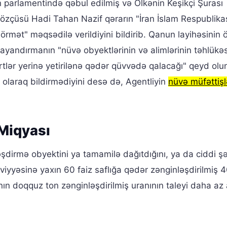
 parlamentində qəbul edilmiş və Ölkənin Keşikçi Şurası
sözçüsü Hadi Tahan Nazif qərarın "İran İslam Respublika
örmət" məqsədilə verildiyini bildirib. Qanun layihəsinin
ayandırmanın "nüvə obyektlərinin və alimlərinin təhlükəsi
tlər yerinə yetirilənə qədər qüvvədə qalacağı" qeyd olun
 olaraq bildirmədiyini desə də, Agentliyin
nüvə müfəttişl
Miqyası
əşdirmə obyektini ya tamamilə dağıtdığını, ya da ciddi ş
viyyəsinə yaxın 60 faiz saflığa qədər zənginləşdirilmiş 
nın doqquz ton zənginləşdirilmiş uranının taleyi daha az