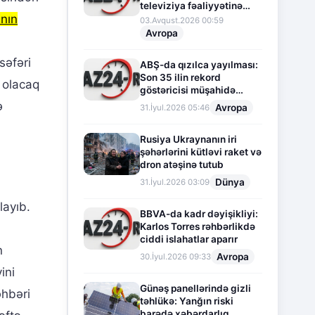
televiziya fəaliyyətinə
anın
fasilə verir
03.Avqust.2026 00:59
Avropa
n
səfəri
ABŞ-da qızılca yayılması:
Son 35 ilin rekord
ı olacaq
göstəricisi müşahidə
olunur
ə
Avropa
31.İyul.2026 05:46
Rusiya Ukraynanın iri
şəhərlərini kütləvi raket və
dron atəşinə tutub
Dünya
31.İyul.2026 03:09
layıb.
BBVA-da kadr dəyişikliyi:
Karlos Torres rəhbərlikdə
ciddi islahatlar aparır
n
Avropa
30.İyul.2026 09:33
ini
Günəş panellərində gizli
əhbəri
təhlükə: Yanğın riski
barədə xəbərdarlıq