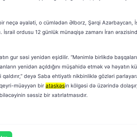
 bir neçə əyaləti, o cümlədən Əlborz, Şərqi Azərbaycan, 
 İsrail ordusu 12 günlük münaqişə zamanı İran ərazisin
atın gur səsi yenidən eşidilir. “Mənimlə birlikdə başqalar
ranların yenidən açıldığını müşahidə etmək və həyatın k
qaldırır,” deyə Saba ehtiyatlı nikbinliklə gözləri parlaya
, qeyri-müəyyən bir
atəşkəs
in kölgəsi də üzərində dolaşır
ləcəyinin səssiz bir xatırlatmasıdır.