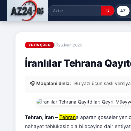
🔍
AZ
26.İyun.2025
YAXIN ŞƏRQ
İranlılar Tehrana Qay
🎧 Məqaləni dinlə:
Bu yazı üçün səsli versiya
Tehran, İran –
Tehran
a aparan şosselər yenid
nəhayət təhlükəsiz ola biləcəyinə dair ehtiya