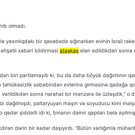
hib olmadı.
lə yaxınlıqdakı bir qəsəbədə sığınarkən evinin İsrail raket
hşətli xəbəri bildirməsi
atəşkəs
elan edildikdən sonra
dan biri partlamayıb ki, bu da daha böyük dağıntının qar
in təhlükəsizlik səbəbindən evlərinə girməsinə qadağa q
 verildikdən sonra narahat bir mənzərə ilə üzləşdik,” o d
sadı dağılmışdı, paltaryuyan maşın və soyuducu kimi məiş
qədər şiddətli idi ki, binanın dəmir qapıları belə əyilmiş
tdirən dərin bir kədər daşıyırdı. “Bütün varlığımla müha