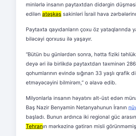
minlərlə insanın paytaxtdan didərgin düşməs
edilən
atəşkəs
sakinləri İsrail hava zərbələr
Paytaxta qayıdanların çoxu öz yataqlarında 
biləcəyi qorxusu ilə yaşayır.
“Bütün bu günlərdən sonra, hətta fiziki təhlük
deyə əri ilə birlikdə paytaxtdan təxminən 28
qohumlarının evində sığınan 33 yaşlı qrafik d
etməyəcəyini bilmirəm,” o əlavə edib.
Milyonlarla insanın həyatını alt-üst edən müna
Baş Nazir Benyamin Netanyahunun İranın
nü
başladı. Bunun ardınca iki regional güc arasın
Tehran
ın mərkəzinə gətirən misli görünməmiş