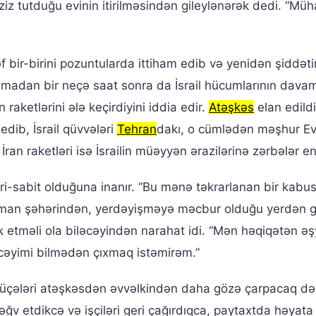
ziz tutduğu evinin itirilməsindən gileylənərək dedi. “Müh
 bir-birini pozuntularda ittiham edib və yenidən şiddəti
şmadan bir neçə saat sonra da İsrail hücumlarının dava
 raketlərini ələ keçirdiyini iddia edir.
Atəşkəs
elan edild
edib, İsrail qüvvələri
Tehran
dakı, o cümlədən məşhur Ev
ran raketləri isə İsrailin müəyyən ərazilərinə zərbələr en
ri-sabit olduğuna inanır. “Bu mənə təkrarlanan bir kabus
man şəhərindən, yerdəyişməyə məcbur olduğu yerdən g
rk etməli ola biləcəyindən narahat idi. “Mən həqiqətən əş
əcəyimi bilmədən çıxmaq istəmirəm.”
küçələri atəşkəsdən əvvəlkindən daha gözə çarpacaq d
ləğv etdikcə və işçiləri geri çağırdıqca, paytaxtda həyata