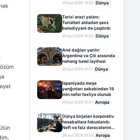
Dünya
26.İyul.2026 10:52
tmək
Tarixi ərazi yalanı:
Turistləri aldadan şəxs
bələdiyyəni də çaşdırdı
Dünya
26.İyul.2026 10:52
And dağları yarılır:
Argentina və Çili arasında
a
nəhəng tunel layihəsi
i özüm
Dünya
26.İyul.2026 10:51
şə
İspaniyada meşə
Həyat
yanğınları səbəbindən 19
min nəfər təxliyə olunub
Avropa
26.İyul.2026 10:51
Dünya birjaları korporativ
hesabatlara fokuslanıb:
bütün
Neft və faiz dərəcələrinin
təsiri altında cari vəziyyət
Avropa
26.İyul.2026 10:50
dim,