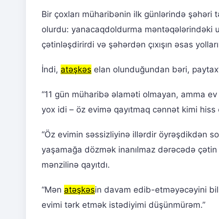
Bir çoxları müharibənin ilk günlərində şəhəri
olurdu: yanacaqdoldurma məntəqələrindəki u
çətinləşdirirdi və şəhərdən çıxışın əsas yolla
İndi,
atəşkəs
elan olunduğundan bəri, paytaxtı
“11 gün müharibə əlaməti olmayan, amma ev o
yox idi – öz evimə qayıtmaq cənnət kimi hiss 
“Öz evimin səssizliyinə illərdir öyrəşdikdən 
yaşamağa dözmək inanılmaz dərəcədə çətin id
mənzilinə qayıtdı.
“Mən
atəşkəs
in davam edib-etməyəcəyini bil
evimi tərk etmək istədiyimi düşünmürəm.”