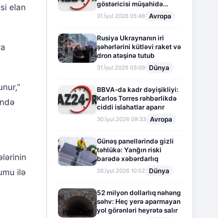
göstəricisi müşahidə
si elan
olunur
Avropa
31.İyul.2026 05:46
Rusiya Ukraynanın iri
ya
şəhərlərini kütləvi raket və
dron atəşinə tutub
Dünya
31.İyul.2026 03:09
unur,”
BBVA-da kadr dəyişikliyi:
Karlos Torres rəhbərlikdə
ində
ciddi islahatlar aparır
Avropa
30.İyul.2026 09:33
Günəş panellərində gizli
təhlükə: Yanğın riski
lərinin
barədə xəbərdarlıq
Dünya
26.İyul.2026 10:52
umu ilə
52 milyon dollarlıq nəhəng
səhv: Heç yerə aparmayan
yol görənləri heyrətə salır