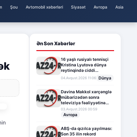
m
Şou
Avtomobil xəbərləri
Siyasət
Avropa
Asia
Ən Son Xəbərlər
16 yaşlı rusiyalı tennisçi
ək
Kristina Lyutova dünya
reytinqində ciddi
irəliləyişə imza atdı
Dünya
04.Avqust.2026 11:06
Davina Makkol xərçənglə
mübarizədən sonra
televiziya fəaliyyətinə
fasilə verir
03.Avqust.2026 00:59
Avropa
nin
ABŞ-da qızılca yayılması:
Son 35 ilin rekord