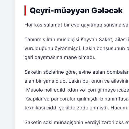
Qeyri-müəyyən Gələcək
Hər kəs salamat bir evə qayıtmaq şansına sa
Tanınmış İran musiqiçisi Keyvan Saket, ailəsi i
vurulduğunu öyrənmişdi. Lakin qonşusunun də
geri qayıtmasına mane olmadı.
Saketin sözlərinə görə, evinə atılan bombalar
alan bir şans olub. Lakin bu, onun və ailəsin
“Məsələ həll edildikdən və içəri girməyə icazə
“Qapılar və pəncərələr qırılmışdı, binanın fa
texnikası ciddi şəkildə zədələnmişdi. Hücum o 
Saketin səsi münaqişənin verdiyi zərəri əks e