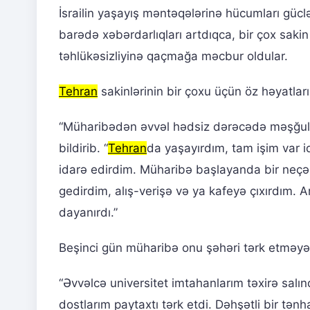
İsrailin yaşayış məntəqələrinə hücumları güclə
barədə xəbərdarlıqları artdıqca, bir çox saki
təhlükəsizliyinə qaçmağa məcbur oldular.
Tehran
sakinlərinin bir çoxu üçün öz həyatları
“Müharibədən əvvəl hədsiz dərəcədə məşğul hə
bildirib. “
Tehran
da yaşayırdım, tam işim var i
idarə edirdim. Müharibə başlayanda bir neçə
gedirdim, alış-verişə və ya kafeyə çıxırdım.
dayanırdı.”
Beşinci gün müharibə onu şəhəri tərk etməyə
“Əvvəlcə universitet imtahanlarım təxirə salın
dostlarım paytaxtı tərk etdi. Dəhşətli bir tən