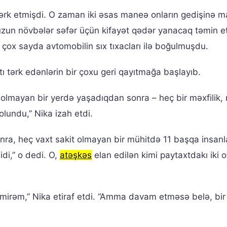
 tərk etmişdi. O zaman iki əsas maneə onların gedişinə 
zun növbələr səfər üçün kifayət qədər yanacaq təmin e
rı çox sayda avtomobilin sıx tıxacları ilə boğulmuşdu.
 tərk edənlərin bir çoxu geri qayıtmağa başlayıb.
lmayan bir yerdə yaşadıqdan sonra – heç bir məxfilik, r
olundu,” Nika izah etdi.
sonra, heç vaxt sakit olmayan bir mühitdə 11 başqa insanl
i,” o dedi. O,
atəşkəs
elan edilən kimi paytaxtdakı iki o
mirəm,” Nika etiraf etdi. “Amma davam etməsə belə, bi