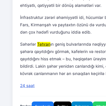
ehtiyatlı, qətiyyətli bir dönüş əlamətləri var.
İnfrastruktur zərəri əhəmiyyətli idi, hücumlar
Fars, Kirmanşah və paytaxtın özünü də vurdu.
dən çox hədəfi vurduğunu iddia edib.
Səhərlər
Tehran
ın geniş bulvarlarında nəqliyy
şəhərə qayıtdığını görmək, kafelerin və resto
qayıtdığını hiss etmək – bu, həqiqətən ürəyimi 
bildirdi. Lakin şəhər yenidən canlandığı kimi
kövrək canlanmanın hər an sınaqdan keçirilə bi
24 saat