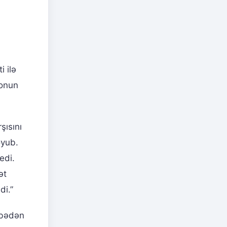
i ilə
 onun
şısını
oyub.
edi.
ət
di.”
ribədən