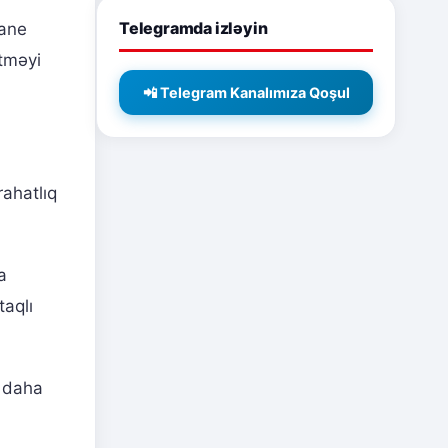
Telegramda izləyin
mane
tməyi
📲 Telegram Kanalımıza Qoşul
ahatlıq
a
taqlı
r daha