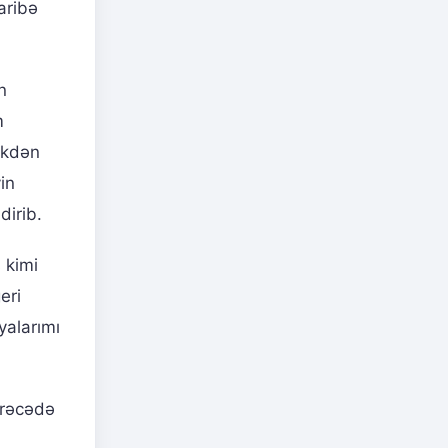
aribə
n
m
ikdən
in
dirib.
 kimi
eri
yalarımı
ərəcədə