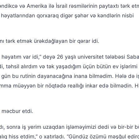
ndikcə və Amerika ilə İsrail rəsmilərinin paytaxtı tərk e
n həyatlarından qorxaraq digər şəhər və kəndlərin nisbi
nı tərk etmək ürəkdağlayan bir qərar idi.
yatım var idi,” deyə 26 yaşlı universitet tələbəsi Sab
di, təhsil alırdım və tək yaşadığım üçün bütün ev işlərim
 gün bu rutinin dayanacağına inana bilmədim. Hələ də i
 Amma müəyyən bir nöqtədə reallığı inkar edə bilmədin. 
 məcbur etdi.
dı, sonra iş yerim uzaqdan işləməyimizi dedi və bir-bir 
halıq hiss etdim,” o xatırladı. “Gündüz özümü məşğul edir