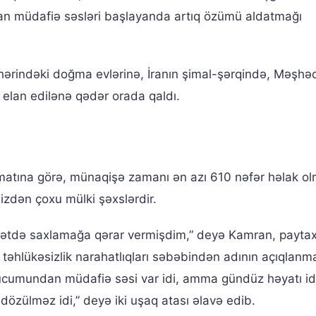
müdafiə səsləri başlayanda artıq özümü aldatmağı
ərindəki doğma evlərinə, İranın şimal-şərqində, Məşhə
elan edilənə qədər orada qaldı.
lumatına görə, münaqişə zamanı ən azı 610 nəfər həlak o
aizdən çoxu mülki şəxslərdir.
yyətdə saxlamağa qərar vermişdim,” deyə Kamran, payta
, təhlükəsizlik narahatlıqları səbəbindən adının açıqlan
hücumundan müdafiə səsi var idi, amma gündüz həyatı i
özülməz idi,” deyə iki uşaq atası əlavə edib.