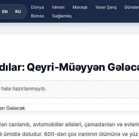
Dünya
İdman
Maraqlı
Yaxın Şərq
Gündə
EN
RU
Biznes
Sağlamlıq
ıtdılar: Qeyri-Müəyyən Gələc
 hələ hazırlanmayıb.
ən canlanıb, avtomobillər ailələri, çamadanları və evləri
tlı ümidlə doludur. 600-dən çox iranlının ölümünə və yüz