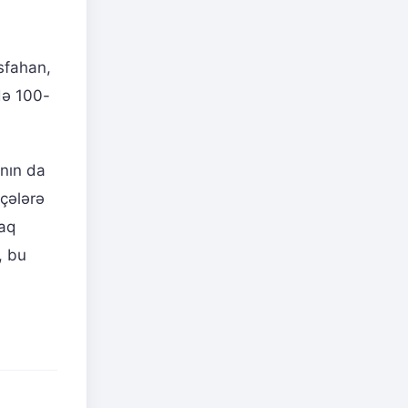
İsfahan,
də 100-
ının da
üçələrə
raq
, bu