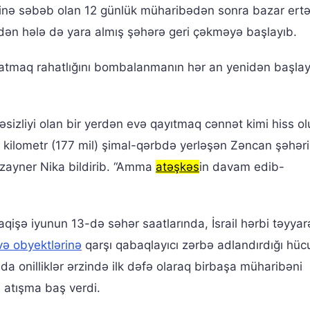
inə səbəb olan 12 günlük müharibədən sonra bazar ertə
indən hələ də yara almış şəhərə geri çəkməyə başlayıb.
yatmaq rahatlığını bombalanmanın hər an yenidən başla
əsizliyi olan bir yerdən evə qayıtmaq cənnət kimi hiss ol
6 kilometr (177 mil) şimal-qərbdə yerləşən Zəncan şəhər
izayner Nika bildirib. “Amma
atəşkəs
in davam edib-
qişə iyunun 13-də səhər saatlarında, İsrail hərbi təyyarə
və obyektlərinə
qarşı qabaqlayıcı zərbə adlandırdığı hüc
da onilliklər ərzində ilk dəfə olaraq birbaşa müharibəni
 atışma baş verdi.