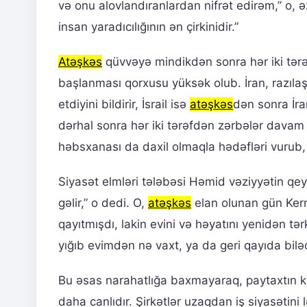
və onu alovlandıranlardan nifrət edirəm,” o, ə
insan yaradıcılığının ən çirkinidir.”
Atəşkəs
qüvvəyə mindikdən sonra hər iki tərəf
başlanması qorxusu yüksək olub. İran, razıla
etdiyini bildirir, İsrail isə
atəşkəs
dən sonra İran
dərhal sonra hər iki tərəfdən zərbələr davam 
həbsxanası da daxil olmaqla hədəfləri vurub, İ
Siyasət elmləri tələbəsi Həmid vəziyyətin qey
gəlir,” o dedi. O,
atəşkəs
elan olunan gün Ker
qayıtmışdı, lakin evini və həyatını yenidən tə
yığıb evimdən nə vaxt, ya da geri qayıda bil
Bu əsas narahatlığa baxmayaraq, paytaxtın 
daha canlıdır. Şirkətlər uzaqdan iş siyasətini 