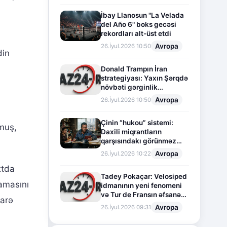
İbay Llanosun "La Velada
del Año 6" boks gecəsi
rekordları alt-üst etdi
Avropa
26.İyul.2026 10:50
din
Donald Trampın İran
strategiyası: Yaxın Şərqdə
növbəti gərginlik
mərhələsi
Avropa
26.İyul.2026 10:50
Çinin “hukou” sistemi:
lmuş,
Daxili miqrantların
qarşısındakı görünməz
sədd
Avropa
26.İyul.2026 10:22
xtda
Tadey Pokaçar: Velosiped
mamasını
idmanının yeni fenomeni
və Tur de Fransın əfsanəvi
darə
səhifəsi
Avropa
26.İyul.2026 09:31