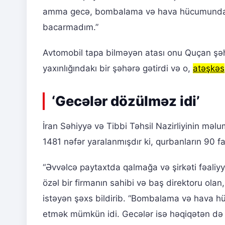
amma gecə, bombalama və hava hücumundan 
bacarmadım.”
Avtomobil tapa bilməyən atası onu Quçan şəh
yaxınlığındakı bir şəhərə gətirdi və o,
atəşkəs
‘Gecələr dözülməz idi’
İran Səhiyyə və Tibbi Təhsil Nazirliyinin mə
1481 nəfər yaralanmışdır ki, qurbanların 90 f
“Əvvəlcə paytaxtda qalmağa və şirkəti fəali
özəl bir firmanın sahibi və baş direktoru olan
istəyən şəxs bildirib. “Bombalama və hava 
etmək mümkün idi. Gecələr isə həqiqətən də d