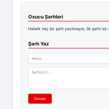
Oxucu Şərhləri
Hələlik heç bir şərh yazılmayıb. İlk şərhi siz 
Şərh Yaz
Göndər