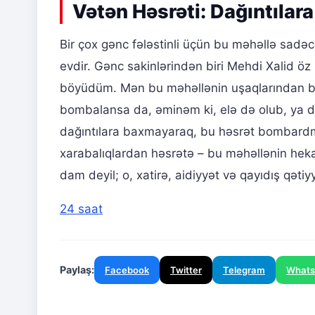
Vətən Həsrəti: Dağıntıla
Bir çox gənc fələstinli üçün bu məhəllə sadəc
evdir. Gənc sakinlərindən biri Mehdi Xalid öz
böyüdüm. Mən bu məhəllənin uşaqlarından bir
bombalansa da, əminəm ki, elə də olub, ya d
dağıntılara baxmayaraq, bu həsrət bombard
xarabalıqlardan həsrətə – bu məhəllənin heka
dam deyil; o, xatirə, aidiyyət və qayıdış qətiyy
24 saat
Paylaş:
Facebook
Twitter
Telegram
What