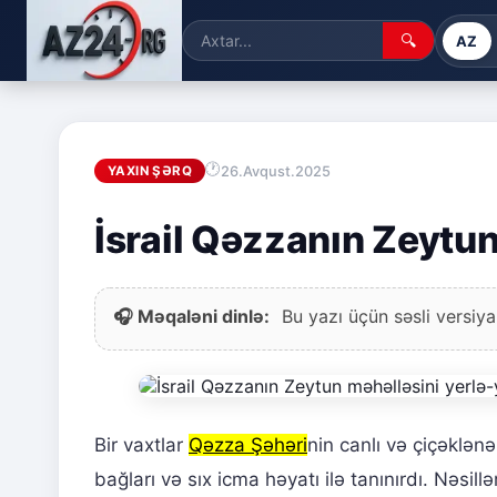
🔍
AZ
26.Avqust.2025
YAXIN ŞƏRQ
İsrail Qəzzanın Zeytun
🎧 Məqaləni dinlə:
Bu yazı üçün səsli versiya
Bir vaxtlar
Qəzza Şəhəri
nin canlı və çiçəklən
bağları və sıx icma həyatı ilə tanınırdı. Nəsil