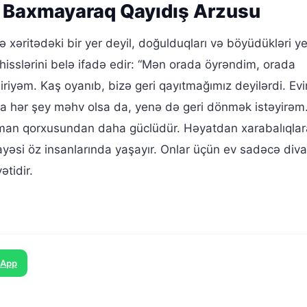
ra Baxmayaraq Qayıdış Arzusu
ə xəritədəki bir yer deyil, doğulduqları və böyüdükləri 
 hisslərini belə ifadə edir: “Mən orada öyrəndim, orada
iyəm. Kaş oyanıb, bizə geri qayıtmağımız deyilərdi. Ev
a hər şey məhv olsa da, yenə də geri dönmək istəyirəm
man qorxusundan daha güclüdür. Həyatdan xarabalıqlar
yəsi öz insanlarında yaşayır. Onlar üçün ev sadəcə diva
ətidir.
sApp