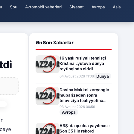
m
Şou
Avtomobil xəbərləri
Siyasət
Avropa
Asia
Ən Son Xəbərlər
16 yaşlı rusiyalı tennisçi
tdi
Kristina Lyutova dünya
reytinqində ciddi
irəliləyişə imza atdı
Dünya
04.Avqust.2026 11:06
Davina Makkol xərçənglə
mübarizədən sonra
televiziya fəaliyyətinə
fasilə verir
03.Avqust.2026 00:59
Avropa
un
ABŞ-da qızılca yayılması:
əcəyə
Son 35 ilin rekord