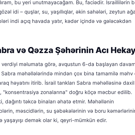
ram, bu yeri unutmayacağam. Bu, faciədir. İsraillilərin 
zəl idi – quşlar, su, yaşıllıqlar, əkin sahələri, zeytun ağa
ibləri indi açıq havada yatır, kədər içində və gələcəkdən
Sabra və Qəzza Şəhərinin Acı Heka
ə verdiyi məlumata görə, avqustun 6-da başlayan davam
 Sabra məhəllələrində mindən çox bina tamamilə məhv e
aq həyatını itirib. İsrail tankları Sabra məhəlləsinə daxil
a, "konsentrasiya zonalarına" doğru köçə məcbur edilib.
, dağıntı təkcə binaları əhatə etmir. Məhəllənin
blərin, məscidlərin, su şəbəkələrinin və boru kəmərlərin
də yaşayışı demək olar ki, qeyri-mümkün edir.