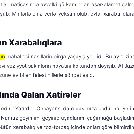
yatları nəticəsində əvvəlki görkəmindən əsər-əlamət qal
b. Minlərlə bina yerlə-yeksan olub, evlər xarabalıqlar
n Xarabalıqlara
un
məhəlləsi nəsillərin birgə yaşayış yeri idi. Bu ay ərzi
əvi vəziyyət sakinlərin həyatını kökündən dəyişib. Al Ja
nə ev bilən fələstinlilərlə söhbətləşib.
tında Qalan Xatirələr
edir: “Yatırdıq. Gecəyarısı dam başımıza uçdu, hər yeri
ıq. Namaz geyimimi geyinib uşaqlarımı çağırmağa başladı
 xarabalıq və toz-torpaq içində onları görə bilmirdim