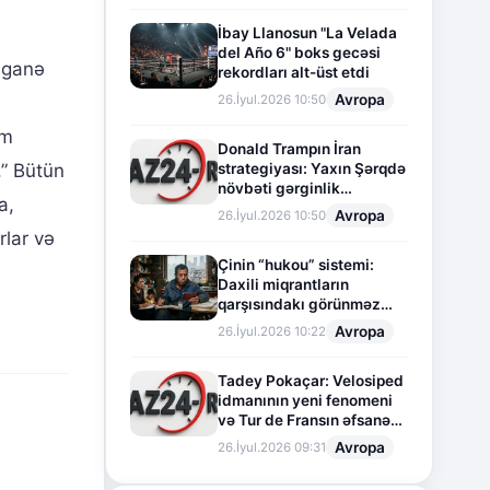
İbay Llanosun "La Velada
del Año 6" boks gecəsi
yeganə
rekordları alt-üst etdi
Avropa
26.İyul.2026 10:50
im
Donald Trampın İran
strategiyası: Yaxın Şərqdə
.” Bütün
növbəti gərginlik
a,
mərhələsi
Avropa
26.İyul.2026 10:50
rlar və
Çinin “hukou” sistemi:
Daxili miqrantların
qarşısındakı görünməz
sədd
Avropa
26.İyul.2026 10:22
Tadey Pokaçar: Velosiped
idmanının yeni fenomeni
və Tur de Fransın əfsanəvi
səhifəsi
Avropa
26.İyul.2026 09:31