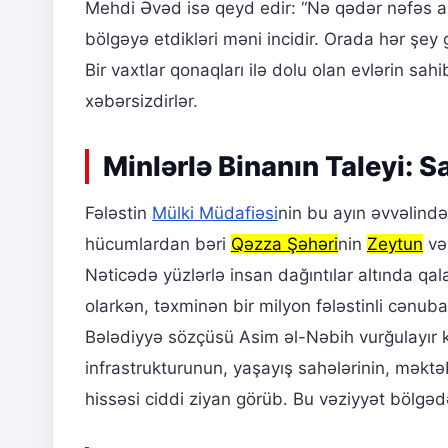
Mehdi Əvəd isə qeyd edir: “Nə qədər nəfəs alı
bölgəyə etdikləri məni incidir. Orada hər şey gö
Bir vaxtlar qonaqları ilə dolu olan evlərin sah
xəbərsizdirlər.
Minlərlə Binanın Taleyi: 
Fələstin
Mülki Müdafiəsi
nin bu ayın əvvəlind
hücumlardan bəri
Qəzza Şəhəri
nin
Zeytun
və
Nəticədə yüzlərlə insan dağıntılar altında qalar
olarkən, təxminən bir milyon fələstinli cənub
Bələdiyyə sözçüsü Asim əl-Nəbih vurğulayır ki
infrastrukturunun, yaşayış sahələrinin, məktə
hissəsi ciddi ziyan görüb. Bu vəziyyət bölgə