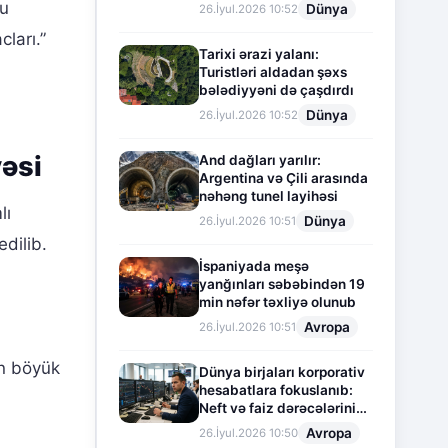
bu
Dünya
26.İyul.2026 10:52
cları.”
Tarixi ərazi yalanı:
Turistləri aldadan şəxs
bələdiyyəni də çaşdırdı
Dünya
26.İyul.2026 10:52
yəsi
And dağları yarılır:
Argentina və Çili arasında
nəhəng tunel layihəsi
lı
Dünya
26.İyul.2026 10:51
dilib.
İspaniyada meşə
yanğınları səbəbindən 19
min nəfər təxliyə olunub
Avropa
26.İyul.2026 10:51
in böyük
Dünya birjaları korporativ
hesabatlara fokuslanıb:
Neft və faiz dərəcələrinin
təsiri altında cari vəziyyət
Avropa
26.İyul.2026 10:50