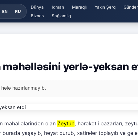
Dünya
İdman
Maraqlı
Yaxın Şərq
Gündə
EN
RU
Biznes
Sağlamlıq
 məhəlləsini yerlə-yeksan e
 hələ hazırlanmayıb.
ən məhəllələrindən olan
Zeytun
, hərəkətli bazarları, zeyt
lər burada yaşayıb, həyat qurub, xatirələr toplayıb və gəl