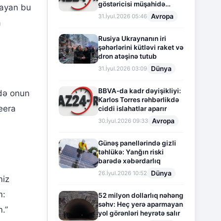
göstəricisi müşahidə
mayan bu
olunur
Avropa
31.İyul.2026 05:46
a
Rusiya Ukraynanın iri
şəhərlərini kütləvi raket və
dron atəşinə tutub
Dünya
31.İyul.2026 03:09
BBVA-da kadr dəyişikliyi:
ndə onun
Karlos Torres rəhbərlikdə
zeera
ciddi islahatlar aparır
Avropa
30.İyul.2026 09:33
Günəş panellərində gizli
təhlükə: Yanğın riski
barədə xəbərdarlıq
Dünya
26.İyul.2026 10:52
miz
m:
52 milyon dollarlıq nəhəng
səhv: Heç yerə aparmayan
.”
yol görənləri heyrətə salır