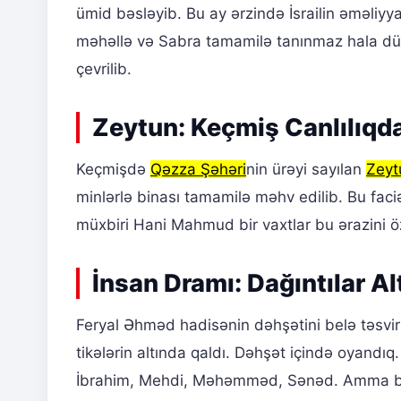
ümid bəsləyib. Bu ay ərzində İsrailin əməliy
məhəllə və Sabra tamamilə tanınmaz hala düşü
çevrilib.
Zeytun: Keçmiş Canlılıqda
Keçmişdə
Qəzza Şəhəri
nin ürəyi sayılan
Zeyt
minlərlə binası tamamilə məhv edilib. Bu faci
müxbiri Hani Mahmud bir vaxtlar bu ərazini özü
İnsan Dramı: Dağıntılar Al
Feryal Əhməd hadisənin dəhşətini belə təsvir 
tikələrin altında qaldı. Dəhşət içində oyand
İbrahim, Mehdi, Məhəmməd, Sənəd. Amma bütün