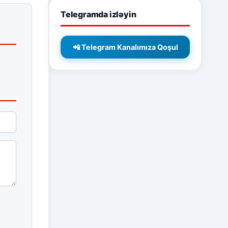
Telegramda izləyin
📲 Telegram Kanalımıza Qoşul