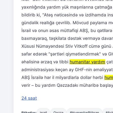
yaxınlığında yardım yük maşınlarına çatmağa ç
bildirib ki, "Atəş nəticəsində və izdihamda i
gündəlik reallığa çevrilib. Mövcud paylama me
İsrail və onun əsas müttəfiqi ABŞ, bu qətllər
baxmayaraq, təşkilata dəstək verməyə davam
Xüsusi Nümayəndəsi Stiv Vitkoff cümə günü AB
səfər edərək "şərtləri qiymətləndirmək" və G
əhalisinə ərzaq və tibbi
humanitar yardım
çat
administrasiyası keçən ay GHF-nin əməliyyatl
ABŞ İsrailə hər il milyardlarla dollar hərbi
hum
verir – bu yardım Qəzzadakı müharibə başlay
24 saat
Etiketlər:
israil
Qəzza
#HumanitarBöhran
#Acl