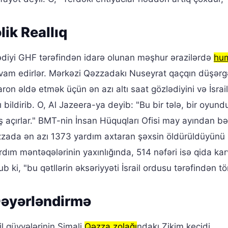
ik Reallıq
klədiyi GHF tərəfindən idarə olunan məşhur ərazilərdə
hum
avam edirlər. Mərkəzi Qəzzadakı Nuseyrat qaçqın düşər
on əldə etmək üçün ən azı altı saat gözlədiyini və İsrail
 bildirib. O, Al Jazeera-ya deyib: "Bu bir tələ, bir oyund
ş açırlar." BMT-nin İnsan Hüquqları Ofisi may ayından b
zzada ən azı 1373 yardım axtaran şəxsin öldürüldüyünü b
dım məntəqələrinin yaxınlığında, 514 nəfəri isə qida kar
ki, "bu qətllərin əksəriyyəti İsrail ordusu tərəfindən tör
Dəyərləndirmə
l qüvvələrinin Şimali
Qəzza zolağı
ndakı Zikim keçidi