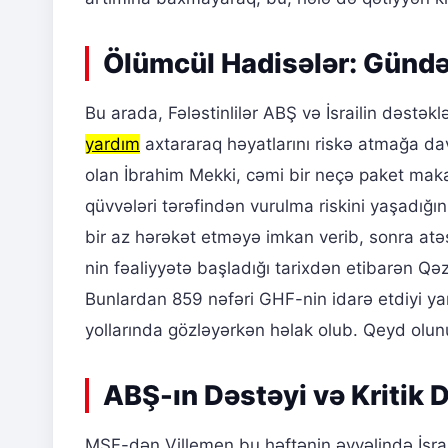
Ölümcül Hadisələr: Gündəl
Bu arada, Fələstinlilər ABŞ və İsrailin dəstə
yardım
axtararaq həyatlarını riskə atmağa d
olan İbrahim Mekki, cəmi bir neçə paket makar
qüvvələri tərəfindən vurulma riskini yaşadığını
bir az hərəkət etməyə imkan verib, sonra atə
nin fəaliyyətə başladığı tarixdən etibarən Qə
Bunlardan 859 nəfəri GHF-nin idarə etdiyi yar
yollarında gözləyərkən həlak olub. Qeyd olunub 
ABŞ-ın Dəstəyi və Kritik 
MSF-dən Villemen bu həftənin əvvəlində İsrai