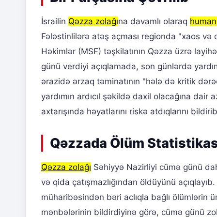
İsrailin
Qəzza zolağı
na davamlı olaraq
humani
Fələstinlilərə atəş açması regionda "xaos və 
Həkimlər (MSF) təşkilatının Qəzza üzrə layihə
günü verdiyi açıqlamada, son günlərdə yardı
ərazidə ərzaq təminatının "hələ də kritik dərə
yardımın ardıcıl şəkildə daxil olacağına dair
axtarışında həyatlarını riskə atdıqlarını bildirib
Qəzzada Ölüm Statistikas
Qəzza zolağı
Səhiyyə Nazirliyi cümə günü dah
və qida çatışmazlığından öldüyünü açıqlayıb. 
müharibəsindən bəri aclıqla bağlı ölümlərin 
mənbələrinin bildirdiyinə görə, cümə günü zol