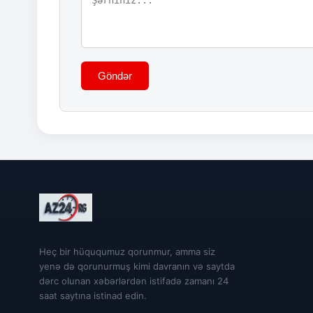
Göndər
Heç bir hüququmuz qorunmur, amma siz
yenə də qorunurmuş kimi davranın və saytda
dərc olunan xəbərlərdən istifadə zamanı 24
saat saytına istinad edin.