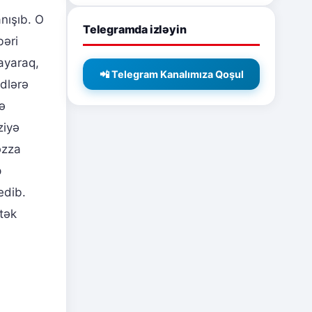
nışıb. O
Telegramda izləyin
bəri
ayaraq,
📲 Telegram Kanalımıza Qoşul
idlərə
ə
ziyə
əzza
p
edib.
tək