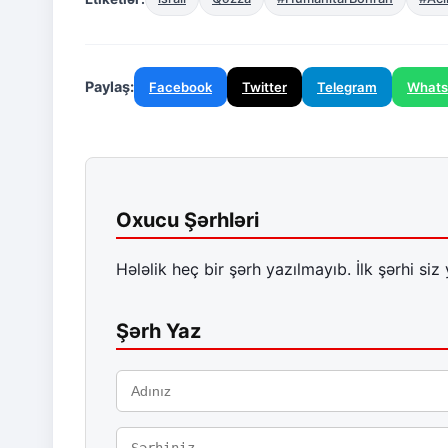
Paylaş:
Facebook
Twitter
Telegram
What
Oxucu Şərhləri
Hələlik heç bir şərh yazılmayıb. İlk şərhi siz 
Şərh Yaz