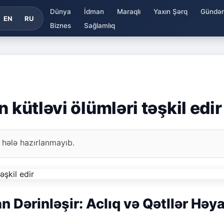
Dünya
İdman
Maraqlı
Yaxın Şərq
Gündə
EN
RU
Biznes
Sağlamlıq
 kütləvi ölümləri təşkil edir
 hələ hazırlanmayıb.
Dərinləşir: Aclıq və Qətllər Həya