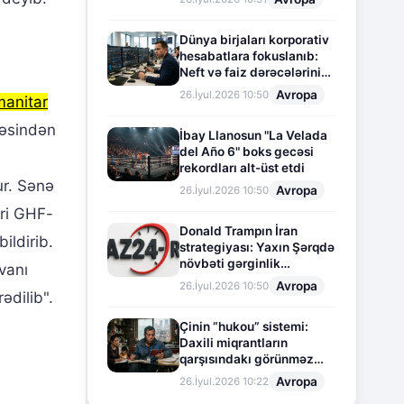
Dünya birjaları korporativ
hesabatlara fokuslanıb:
Neft və faiz dərəcələrinin
təsiri altında cari vəziyyət
Avropa
26.İyul.2026 10:50
anitar
gəsindən
İbay Llanosun "La Velada
del Año 6" boks gecəsi
rekordları alt-üst etdi
ur. Sənə
Avropa
26.İyul.2026 10:50
əri GHF-
Donald Trampın İran
ildirib.
strategiyası: Yaxın Şərqdə
növbəti gərginlik
vanı
mərhələsi
Avropa
26.İyul.2026 10:50
ədilib".
Çinin “hukou” sistemi:
Daxili miqrantların
qarşısındakı görünməz
sədd
Avropa
26.İyul.2026 10:22