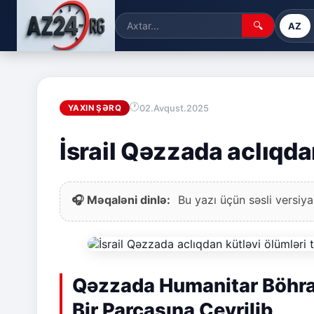
🔍
AZ
02.Avqust.2025
YAXIN ŞƏRQ
İsrail Qəzzada aclıqdan
🎧 Məqaləni dinlə:
Bu yazı üçün səsli versiya
Qəzzada Humanitar Böhran 
Bir Parçasına Çevrilib