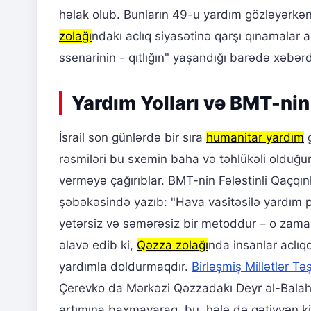
həlak olub. Bunların 49-u yardım gözləyərkən
zolağı
ndakı aclıq siyasətinə qarşı qınamalar 
ssenarinin - qıtlığın" yaşandığı barədə xəbərd
Yardım Yolları və BMT-nin 
İsrail son günlərdə bir sıra
humanitar yardım
g
rəsmiləri bu sxemin baha və təhlükəli olduğun
verməyə çağırıblar. BMT-nin Fələstinli Qaçqın
şəbəkəsində yazıb: "Hava vasitəsilə yardım 
yetərsiz və səmərəsiz bir metoddur – o zaman 
əlavə edib ki,
Qəzza zolağı
nda insanlar aclıq
yardımla doldurmaqdır.
Birləşmiş Millətlər Təş
Çerevko da Mərkəzi Qəzzadakı Deyr əl-Balahdan
artımına baxmayaraq, bu, hələ də qətiyyən kif