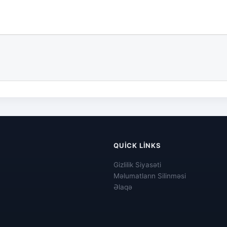
QUICK LINKS
Gizlilik Siyasəti
Məlumatların Silinməsi
Əlaqə