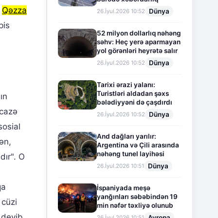
n
Qəzza
Dünya
26.İyul.2026 10:52
pis
52 milyon dollarlıq nəhəng
səhv: Heç yerə aparmayan
yol görənləri heyrətə salır
Dünya
26.İyul.2026 10:52
Tarixi ərazi yalanı:
Turistləri aldadan şəxs
ın
bələdiyyəni də çaşdırdı
icazə
Dünya
26.İyul.2026 10:52
sosial
And dağları yarılır:
ən,
Argentina və Çili arasında
nəhəng tunel layihəsi
dır". O
Dünya
26.İyul.2026 10:51
qa
İspaniyada meşə
yanğınları səbəbindən 19
 cüzi
min nəfər təxliyə olunub
 deyib.
Avropa
26.İyul.2026 10:51