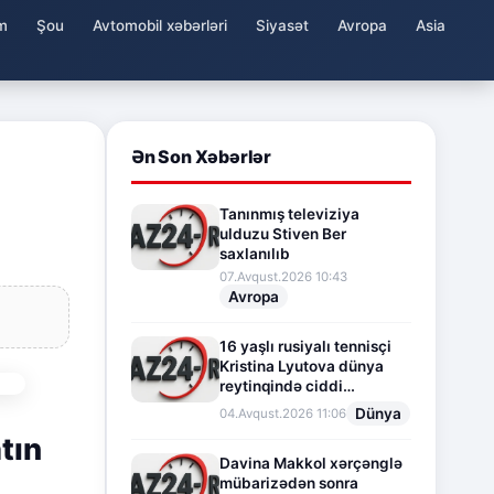
m
Şou
Avtomobil xəbərləri
Siyasət
Avropa
Asia
Ən Son Xəbərlər
Tanınmış televiziya
ulduzu Stiven Ber
saxlanılıb
07.Avqust.2026 10:43
Avropa
16 yaşlı rusiyalı tennisçi
Kristina Lyutova dünya
reytinqində ciddi
irəliləyişə imza atdı
Dünya
04.Avqust.2026 11:06
tın
Davina Makkol xərçənglə
mübarizədən sonra