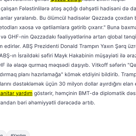
alışan Fələstinlilərə atəş açdığı dəhşətli hadisəni də da
nsanlar yaralanıb. Bu ölümcül hadisələr Qəzzada çoxdan 
todları xaosa və qətliamlara gətirib çıxarır." Buna baxm
ə və GHF-nin Qəzzadakı fəaliyyətlərinə artan qlobal tənq
 edirlər. ABŞ Prezidenti Donald Trampın Yaxın Şərq üzr
Ş-ın İsraildəki səfiri Mayk Hakabinin müşayiəti ilə əra
HF ilə əlaqə qurmaq məqsədi daşıyıb. Vitkoff səfərin "Q
dırmaq planı hazırlamağa" kömək etdiyini bildirib. Tram
arını dəstəkləmək üçün 30 milyon dollar ayırdığını elan 
anitar yardım
göstərir, həmçinin BMT-də diplomatik dəs
andan bəri əhəmiyyətli dərəcədə artıb.
ıq
#Yardım