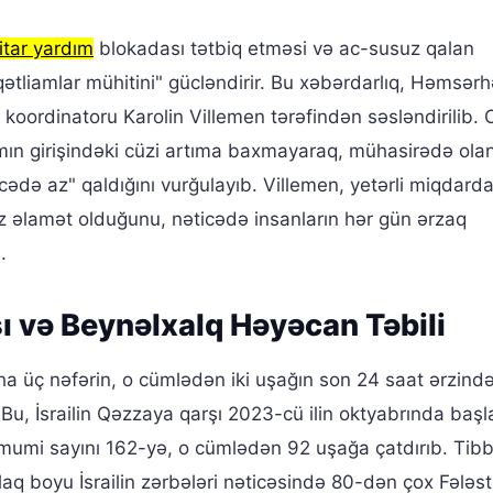
tar yardım
blokadası tətbiq etməsi və ac-susuz qalan
qətliamlar mühitini" gücləndirir. Bu xəbərdarlıq, Həmsər
 koordinatoru Karolin Villemen tərəfindən səsləndirilib.
mın girişindəki cüzi artıma baxmayaraq, mühasirədə ola
cədə az" qaldığını vurğulayıb. Villemen, yetərli miqdard
 az əlamət olduğunu, nəticədə insanların hər gün ərzaq
.
ı və Beynəlxalq Həyəcan Təbili
a üç nəfərin, o cümlədən iki uşağın son 24 saat ərzində
Bu, İsrailin Qəzzaya qarşı 2023-cü ilin oktyabrında baş
ümumi sayını 162-yə, o cümlədən 92 uşağa çatdırıb. Tib
aq boyu İsrailin zərbələri nəticəsində 80-dən çox Fələsti