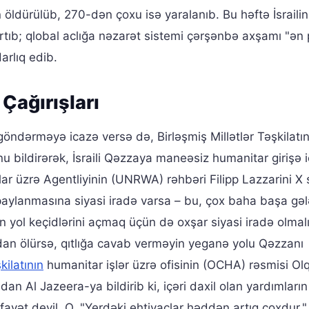
 öldürülüb, 270-dən çoxu isə yaralanıb. Bu həftə İsraili
artıb; qlobal aclığa nəzarət sistemi çərşənbə axşamı "ən 
arlıq edib.
Çağırışları
öndərməyə icazə versə də, Birləşmiş Millətlər Təşkilatın
u bildirərək, İsraili Qəzzaya maneəsiz humanitar girişə 
lar üzrə Agentliyinin (UNRWA) rəhbəri Filipp Lazzarini X 
paylanmasına siyasi iradə varsa – bu, çox baha başa gəl
yol keçidlərini açmaq üçün də oxşar siyasi iradə olmalı
dan ölürsə, qıtlığa cavab verməyin yeganə yolu Qəzzanı
kilatının
humanitar işlər üzrə ofisinin (OCHA) rəsmisi Ol
 Al Jazeera-ya bildirib ki, içəri daxil olan yardımların
ayət deyil. O, "Yerdəki ehtiyaclar həddən artıq çoxdur,"