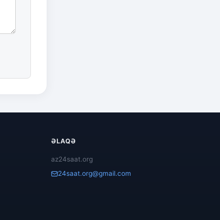
ƏLAQƏ
az24saat.org
24saat.org@gmail.com