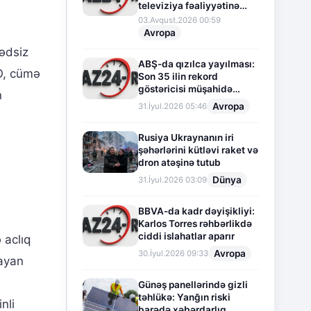
televiziya fəaliyyətinə
fasilə verir
03.Avqust.2026 00:59
Avropa
hədsiz
ABŞ-da qızılca yayılması:
 O, cümə
Son 35 ilin rekord
göstəricisi müşahidə
n
olunur
Avropa
31.İyul.2026 05:46
a
Rusiya Ukraynanın iri
şəhərlərini kütləvi raket və
dron atəşinə tutub
Dünya
31.İyul.2026 03:09
BBVA-da kadr dəyişikliyi:
Karlos Torres rəhbərlikdə
ciddi islahatlar aparır
 aclıq
Avropa
30.İyul.2026 09:33
layan
b
Günəş panellərində gizli
təhlükə: Yanğın riski
nli
barədə xəbərdarlıq