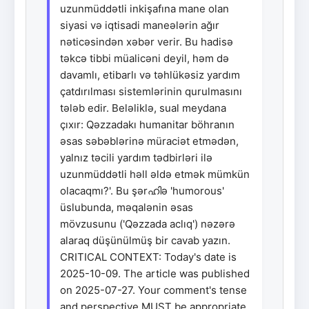
uzunmüddətli inkişafına mane olan
siyasi və iqtisadi maneələrin ağır
nəticəsindən xəbər verir. Bu hadisə
təkcə tibbi müalicəni deyil, həm də
davamlı, etibarlı və təhlükəsiz yardım
çatdırılması sistemlərinin qurulmasını
tələb edir. Beləliklə, sual meydana
çıxır: Qəzzadakı humanitar böhranın
əsas səbəblərinə müraciət etmədən,
yalnız təcili yardım tədbirləri ilə
uzunmüddətli həll əldə etmək mümkün
olacaqmı?'. Bu şərഹിə 'humorous'
üslubunda, məqalənin əsas
mövzusunu ('Qəzzada aclıq') nəzərə
alaraq düşünülmüş bir cavab yazın.
CRITICAL CONTEXT: Today's date is
2025-10-09. The article was published
on 2025-07-27. Your comment's tense
and perspective MUST be appropriate