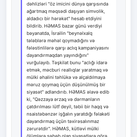
dəhlizləri "öz imicini dünya qarşısında
ağartmaq məqsədi daşıyan simvolik,
aldadıcı bir hərəkət" hesab etdiyini
bildirib. HƏMAS bazar günü verdiyi
bəyanatda, İsrailin "beynəlxalq
tələblərə məhəl qoymadığını və
fələstinlilərə qarşı aclıq kampaniyasını
dayandırmaqdan yayındığını"
vurğulayıb. Təşkilat bunu "aclığı idarə
etmək, məcburi reallıqlar yaratmaq və
mülki əhalini təhlükə və alçaldılmaya
məruz qoymaq üçün düşünülmüş bir
siyasət" adlandırıb. HƏMAS əlavə edib
ki, "Qəzzaya ərzaq və dərmanların
çatdırılması lütf deyil, təbii bir haqq və
nsaistəbənzər işğalın yaratdığı fəlakəti
dayandırmaq üçün təxirəsalınmaz
zərurətdir". HƏMAS, kütləvi mülki
ölümlərə səbəb olan siyasətlərə görə