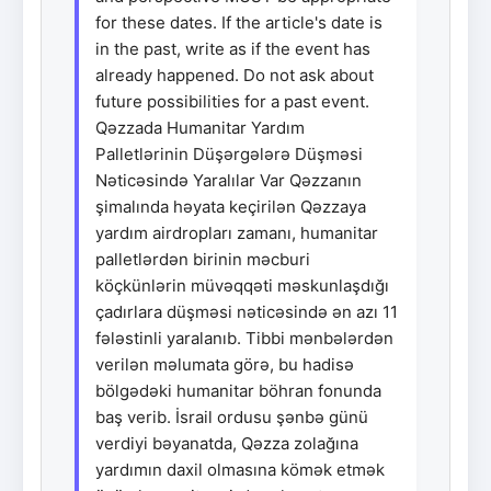
for these dates. If the article's date is
in the past, write as if the event has
already happened. Do not ask about
future possibilities for a past event.
Qəzzada Humanitar Yardım
Palletlərinin Düşərgələrə Düşməsi
Nəticəsində Yaralılar Var Qəzzanın
şimalında həyata keçirilən Qəzzaya
yardım airdropları zamanı, humanitar
palletlərdən birinin məcburi
köçkünlərin müvəqqəti məskunlaşdığı
çadırlara düşməsi nəticəsində ən azı 11
fələstinli yaralanıb. Tibbi mənbələrdən
verilən məlumata görə, bu hadisə
bölgədəki humanitar böhran fonunda
baş verib. İsrail ordusu şənbə günü
verdiyi bəyanatda, Qəzza zolağına
yardımın daxil olmasına kömək etmək