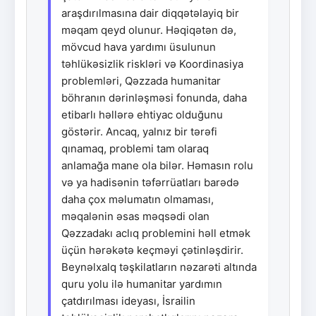
araşdırılmasına dair diqqətəlayiq bir
məqam qeyd olunur. Həqiqətən də,
mövcud hava yardımı üsulunun
təhlükəsizlik riskləri və Koordinasiya
problemləri, Qəzzada humanitar
böhranın dərinləşməsi fonunda, daha
etibarlı həllərə ehtiyac olduğunu
göstərir. Ancaq, yalnız bir tərəfi
qınamaq, problemi tam olaraq
anlamağa mane ola bilər. Həmasın rolu
və ya hadisənin təfərrüatları barədə
daha çox məlumatın olmaması,
məqalənin əsas məqsədi olan
Qəzzadakı aclıq problemini həll etmək
üçün hərəkətə keçməyi çətinləşdirir.
Beynəlxalq təşkilatların nəzarəti altında
quru yolu ilə humanitar yardımın
çatdırılması ideyası, İsrailin