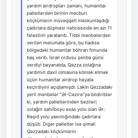
yardım airdropları zamanı, humanitar
palletlərdən birinin məcburi
köçkünlərin müvəqqəti məskunlaşdığı
çadırlara düşməsi nəticəsində ən azı 11
fələstinli yaralanıb. Tibbi mənbələrdən
verilən məlumata görə, bu hadisə
bölgədəki humanitar böhran fonunda
baş verib. İsrail ordusu şənbə günü
verdiyi bəyanatda, Qəzza zolağına
yardımın daxil olmasına kömək etmək
üçün humanitar airdrop həyata
keçirdiyini açıqlamışdı. Lakin Qəzzadakı
yerli mənbələr "Əl-Cəzirə"yə bildiriblər
ki, yardım palletlərindən bəziləri
zolağın sahilboyu əsas yolu olan Ər-
Rəşid yolu yaxınlığındakı çadırlara
düşüb. Digər palletlər isə şimali
Qəzzadakı köçkünlərin