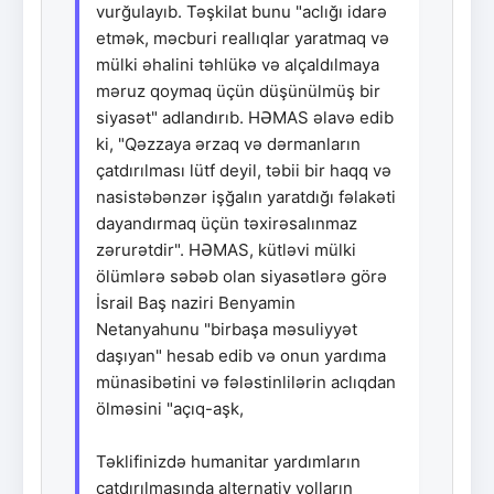
vurğulayıb. Təşkilat bunu "aclığı idarə
etmək, məcburi reallıqlar yaratmaq və
mülki əhalini təhlükə və alçaldılmaya
məruz qoymaq üçün düşünülmüş bir
siyasət" adlandırıb. HƏMAS əlavə edib
ki, "Qəzzaya ərzaq və dərmanların
çatdırılması lütf deyil, təbii bir haqq və
nasistəbənzər işğalın yaratdığı fəlakəti
dayandırmaq üçün təxirəsalınmaz
zərurətdir". HƏMAS, kütləvi mülki
ölümlərə səbəb olan siyasətlərə görə
İsrail Baş naziri Benyamin
Netanyahunu "birbaşa məsuliyyət
daşıyan" hesab edib və onun yardıma
münasibətini və fələstinlilərin aclıqdan
ölməsini "açıq-aşk,
Təklifinizdə humanitar yardımların
çatdırılmasında alternativ yolların