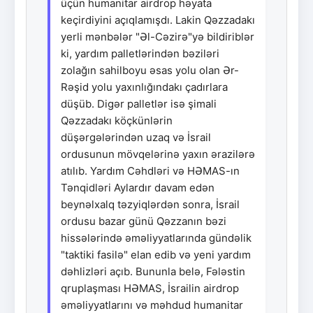
üçün humanitar airdrop həyata
keçirdiyini açıqlamışdı. Lakin Qəzzadakı
yerli mənbələr "Əl-Cəzirə"yə bildiriblər
ki, yardım palletlərindən bəziləri
zolağın sahilboyu əsas yolu olan Ər-
Rəşid yolu yaxınlığındakı çadırlara
düşüb. Digər palletlər isə şimali
Qəzzadakı köçkünlərin
düşərgələrindən uzaq və İsrail
ordusunun mövqelərinə yaxın ərazilərə
atılıb. Yardım Cəhdləri və HƏMAS-ın
Tənqidləri Aylardır davam edən
beynəlxalq təzyiqlərdən sonra, İsrail
ordusu bazar günü Qəzzanın bəzi
hissələrində əməliyyatlarında gündəlik
"taktiki fasilə" elan edib və yeni yardım
dəhlizləri açıb. Bununla belə, Fələstin
qruplaşması HƏMAS, İsrailin airdrop
əməliyyatlarını və məhdud humanitar