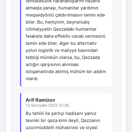
təhlükəsizlik narahatlıqlarını nəzərə
almaqla yanaşı, humanitar yardımın
məqsədyönlü çatdırılmasını təmin edə
bilər. Bu, həmçinin, beynəlxalq
ictimaiyyətin Qəzzadakı humanitar
fəlakətə daha effektiv cavab verməsini
təmin edə bilər. Əgər bu alternativ
yolun logistik və maliyyə baxımdan
tətbiqi mümkün olarsa, bu, Qəzzada
aclığın qarşısının alınması
istiqamətində atılmış mühüm bir addım
olardı.
Arif Ramizov
13.Sentyabr.2025 01:36
Bu təhlili ilə şərhçi hadisəni yalnız
texniki bir qəza kimi deyil, Qəzzanın
uzunmüddətli mühasirəsi və siyasi