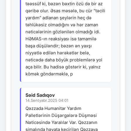
təəssüf ki, bəzən bəxtin özü də bir az
qəribə olur. Əsas məsələ, bu cür "təcili
yardım" adlanan şeylərin heç də
təhlükəsiz olmadığını və hər zaman
nəticələrinin gözlənilən olmadığı idi.
HƏMAS-ın reaksiyası isə tamamilə
başa düşüləndir; bəzən ən yaxşı
niyyətlə edilən hərəkətlər belə,
nəticədə daha böyük problemlərə yol
aça bilir. Bu hadisə göstərir ki, yalnız
kömək göndərməklə, p
Səid Sadıqov
14.Sentyabr.2025 04:01
Qəzzada Humanitar Yardım
Palletlərinin Düşərgələrə Düşməsi
Nəticəsində Yaralılar Var. Qəzzanın
şimalında həyata keçirilən Qəzzaya