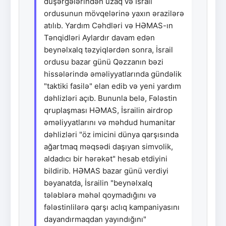
düşərgələrindən uzaq və İsrail
ordusunun mövqelərinə yaxın ərazilərə
atılıb. Yardım Cəhdləri və HƏMAS-ın
Tənqidləri Aylardır davam edən
beynəlxalq təzyiqlərdən sonra, İsrail
ordusu bazar günü Qəzzanın bəzi
hissələrində əməliyyatlarında gündəlik
"taktiki fasilə" elan edib və yeni yardım
dəhlizləri açıb. Bununla belə, Fələstin
qruplaşması HƏMAS, İsrailin airdrop
əməliyyatlarını və məhdud humanitar
dəhlizləri "öz imicini dünya qarşısında
ağartmaq məqsədi daşıyan simvolik,
aldadıcı bir hərəkət" hesab etdiyini
bildirib. HƏMAS bazar günü verdiyi
bəyanatda, İsrailin "beynəlxalq
tələblərə məhəl qoymadığını və
fələstinlilərə qarşı aclıq kampaniyasını
dayandırmaqdan yayındığını"