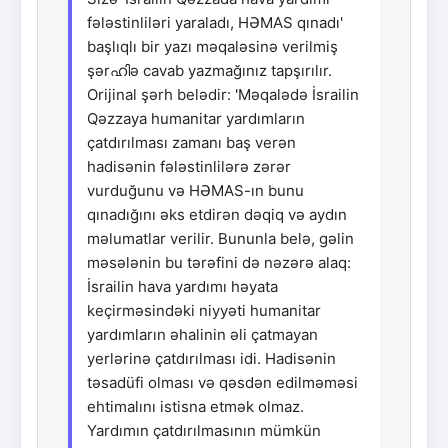
fələstinliləri yaraladı, HƏMAS qınadı'
başlıqlı bir yazı məqaləsinə verilmiş
şərഹിə cavab yazmağınız tapşırılır.
Orijinal şərh belədir: 'Məqalədə İsrailin
Qəzzaya humanitar yardımların
çatdırılması zamanı baş verən
hadisənin fələstinlilərə zərər
vurduğunu və HƏMAS-ın bunu
qınadığını əks etdirən dəqiq və aydın
məlumatlar verilir. Bununla belə, gəlin
məsələnin bu tərəfini də nəzərə alaq:
İsrailin hava yardımı həyata
keçirməsindəki niyyəti humanitar
yardımların əhalinin əli çatmayan
yerlərinə çatdırılması idi. Hadisənin
təsadüfi olması və qəsdən edilməməsi
ehtimalını istisna etmək olmaz.
Yardımın çatdırılmasının mümkün