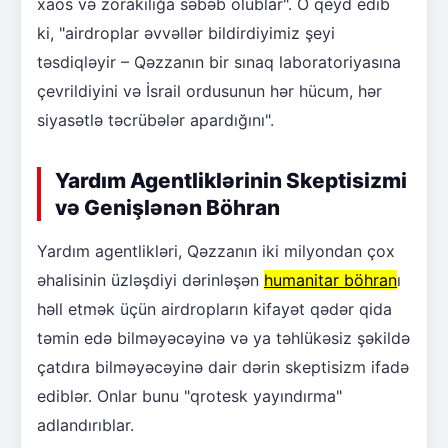
xaos və zorakılığa səbəb olublar". O qeyd edib
ki, "airdroplar əvvəllər bildirdiyimiz şeyi
təsdiqləyir – Qəzzanın bir sınaq laboratoriyasına
çevrildiyini və İsrail ordusunun hər hücum, hər
siyasətlə təcrübələr apardığını".
Yardım Agentliklərinin Skeptisizmi
və Genişlənən Böhran
Yardım agentlikləri, Qəzzanın iki milyondan çox
əhalisinin üzləşdiyi dərinləşən
humanitar böhran
ı
həll etmək üçün airdropların kifayət qədər qida
təmin edə bilməyəcəyinə və ya təhlükəsiz şəkildə
çatdıra bilməyəcəyinə dair dərin skeptisizm ifadə
ediblər. Onlar bunu "qrotesk yayındırma"
adlandırıblar.