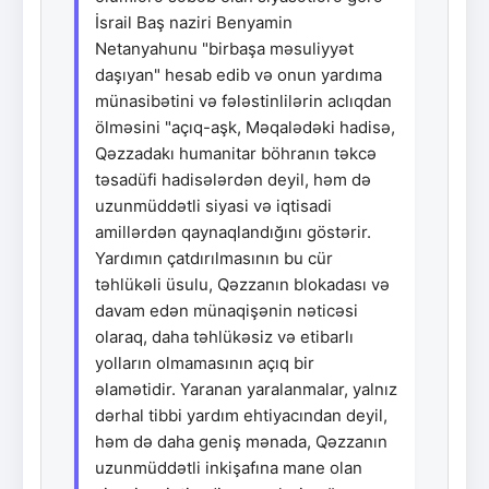
İsrail Baş naziri Benyamin
Netanyahunu "birbaşa məsuliyyət
daşıyan" hesab edib və onun yardıma
münasibətini və fələstinlilərin aclıqdan
ölməsini "açıq-aşk, Məqalədəki hadisə,
Qəzzadakı humanitar böhranın təkcə
təsadüfi hadisələrdən deyil, həm də
uzunmüddətli siyasi və iqtisadi
amillərdən qaynaqlandığını göstərir.
Yardımın çatdırılmasının bu cür
təhlükəli üsulu, Qəzzanın blokadası və
davam edən münaqişənin nəticəsi
olaraq, daha təhlükəsiz və etibarlı
yolların olmamasının açıq bir
əlamətidir. Yaranan yaralanmalar, yalnız
dərhal tibbi yardım ehtiyacından deyil,
həm də daha geniş mənada, Qəzzanın
uzunmüddətli inkişafına mane olan