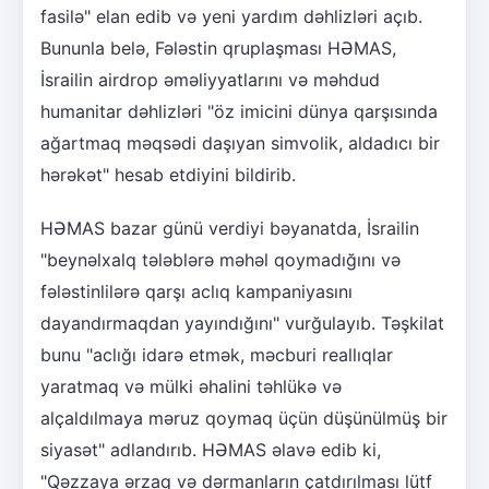
fasilə" elan edib və yeni yardım dəhlizləri açıb.
Bununla belə, Fələstin qruplaşması HƏMAS,
İsrailin airdrop əməliyyatlarını və məhdud
humanitar dəhlizləri "öz imicini dünya qarşısında
ağartmaq məqsədi daşıyan simvolik, aldadıcı bir
hərəkət" hesab etdiyini bildirib.
HƏMAS bazar günü verdiyi bəyanatda, İsrailin
"beynəlxalq tələblərə məhəl qoymadığını və
fələstinlilərə qarşı aclıq kampaniyasını
dayandırmaqdan yayındığını" vurğulayıb. Təşkilat
bunu "aclığı idarə etmək, məcburi reallıqlar
yaratmaq və mülki əhalini təhlükə və
alçaldılmaya məruz qoymaq üçün düşünülmüş bir
siyasət" adlandırıb. HƏMAS əlavə edib ki,
"Qəzzaya ərzaq və dərmanların çatdırılması lütf