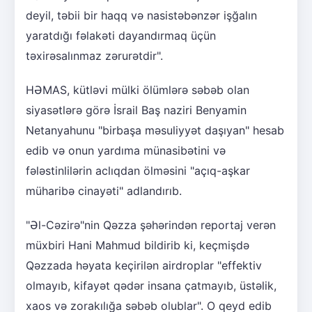
deyil, təbii bir haqq və nasistəbənzər işğalın
yaratdığı fəlakəti dayandırmaq üçün
təxirəsalınmaz zərurətdir".
HƏMAS, kütləvi mülki ölümlərə səbəb olan
siyasətlərə görə İsrail Baş naziri Benyamin
Netanyahunu "birbaşa məsuliyyət daşıyan" hesab
edib və onun yardıma münasibətini və
fələstinlilərin aclıqdan ölməsini "açıq-aşkar
müharibə cinayəti" adlandırıb.
"Əl-Cəzirə"nin Qəzza şəhərindən reportaj verən
müxbiri Hani Mahmud bildirib ki, keçmişdə
Qəzzada həyata keçirilən airdroplar "effektiv
olmayıb, kifayət qədər insana çatmayıb, üstəlik,
xaos və zorakılığa səbəb olublar". O qeyd edib