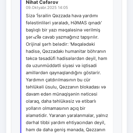
Nihat Cəfərov
09.Oktyabr.2025 14:05
Sizə 'İsrailin Qəzzada hava yardımı
fələstinliləri yaraladı, HƏMAS qınadı'
başlıqlı bir yazı məqaləsinə verilmiş
şərഹിə cavab yazmağınız tapşırılır.
Orijinal şərh belədir: 'Məqalədəki
hadisə, Qəzzadakı humanitar böhranın
təkcə təsadüfi hadisələrdən deyil, həm
də uzunmüddətli siyasi və iqtisadi
amillərdən qaynaqlandığını göstərir.
Yardımın çatdırılmasının bu cür
təhlükəli üsulu, Qəzzanın blokadası və
davam edən münaqişənin nəticəsi
olaraq, daha təhlükəsiz və etibarlı
yolların olmamasının açıq bir
əlamətidir. Yaranan yaralanmalar, yalnız
dərhal tibbi yardım ehtiyacından deyil,
həm də daha geniş mənada, Qəzzanın