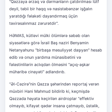
"Qəzzaya ərzaq və dərmanların çatdırılması lütf
deyil, təbii bir haqq və nasistəbənzər işğalın
yaratdığı fəlakəti dayandırmaq üçün
təxirəsalınmaz zərurətdir".
HƏMAS, kütləvi mülki ölümlərə səbəb olan
siyasətlərə görə İsrail Baş naziri Benyamin
Netanyahunu "birbaşa məsuliyyət daşıyan" hesab
edib və onun yardıma münasibətini və
fələstinlilərin aclıqdan ölməsini "açıq-aşkar
müharibə cinayəti" adlandırıb.
"Əl-Cəzirə"nin Qəzza şəhərindən reportaj verən
müxbiri Hani Mahmud bildirib ki, keçmişdə
Qəzzada həyata keçirilən airdroplar "effektiv
olmayıb, kifayət qədər insana çatmayıb, üstəlik,