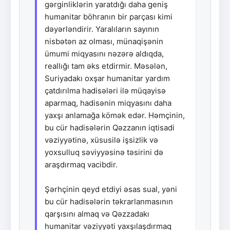
gərginliklərin yaratdığı daha geniş
humanitar böhranın bir parçası kimi
dəyərləndirir. Yaralıların sayının
nisbətən az olması, münaqişənin
ümumi miqyasını nəzərə aldıqda,
reallığı tam əks etdirmir. Məsələn,
Suriyadakı oxşar humanitar yardım
çatdırılma hadisələri ilə müqayisə
aparmaq, hadisənin miqyasını daha
yaxşı anlamağa kömək edər. Həmçinin,
bu cür hadisələrin Qəzzanın iqtisadi
vəziyyətinə, xüsusilə işsizlik və
yoxsulluq səviyyəsinə təsirini də
araşdırmaq vacibdir.
Şərhçinin qeyd etdiyi əsas sual, yəni
bu cür hadisələrin təkrarlanmasının
qarşısını almaq və Qəzzadakı
humanitar vəziyyəti yaxşılaşdırmaq