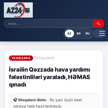
🔍
AZ
EN
RU
27.İyul.2025
YAXIN ŞƏRQ
İsrailin Qəzzada hava yardımı
fələstinliləri yaraladı, HƏMAS
qınadı
🎧 Məqaləni dinlə:
Bu yazı üçün səsli
versiya hələ hazırlanmayıb.