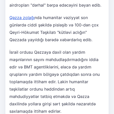
airdropları "dərhal" bərpa edəcəyini bəyan edib.
Qəzza zolağı
nda humanitar vəziyyət son
günlərdə ciddi şəkildə pisləşib və 100-dən çox
Qeyri-Hökumət Təşkilatı "kütləvi aclığın"
Qəzzada yayıldığı barədə xəbərdarlıq edib.
İsrail ordusu Qəzzaya daxil olan yardım
maşınlarının sayını məhdudlaşdırmadığını iddia
edir və BMT agentliklərini, eləcə də yardım
qruplarını yardım bölgəyə çatdıqdan sonra onu
toplamaqda ittiham edir. Lakin humanitar
təşkilatlar ordunu həddindən artıq
məhdudiyyətlər tətbiq etməkdə və Qəzza
daxilində yollara girişi sərt şəkildə nəzarətdə
saxlamaqda ittiham edirlər.