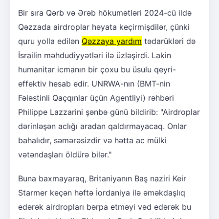
Bir sıra Qərb və Ərəb hökumətləri 2024-cü ildə
Qəzzada airdroplar həyata keçirmişdilər, çünki
quru yolla edilən
Qəzzaya yardım
tədarükləri də
İsrailin məhdudiyyətləri ilə üzləşirdi. Lakin
humanitar icmanın bir çoxu bu üsulu qeyri-
effektiv hesab edir. UNRWA-nın (BMT-nin
Fələstinli Qaçqınlar üçün Agentliyi) rəhbəri
Philippe Lazzarini şənbə günü bildirib: "Airdroplar
dərinləşən aclığı aradan qaldırmayacaq. Onlar
bahalıdır, səmərəsizdir və hətta ac mülki
vətəndaşları öldürə bilər."
Buna baxmayaraq, Britaniyanın Baş naziri Keir
Starmer keçən həftə İordaniya ilə əməkdaşlıq
edərək airdropları bərpa etməyi vəd edərək bu