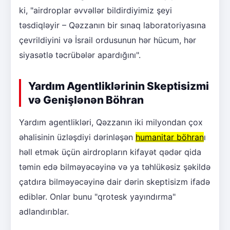
ki, "airdroplar əvvəllər bildirdiyimiz şeyi
təsdiqləyir – Qəzzanın bir sınaq laboratoriyasına
çevrildiyini və İsrail ordusunun hər hücum, hər
siyasətlə təcrübələr apardığını".
Yardım Agentliklərinin Skeptisizmi
və Genişlənən Böhran
Yardım agentlikləri, Qəzzanın iki milyondan çox
əhalisinin üzləşdiyi dərinləşən
humanitar böhran
ı
həll etmək üçün airdropların kifayət qədər qida
təmin edə bilməyəcəyinə və ya təhlükəsiz şəkildə
çatdıra bilməyəcəyinə dair dərin skeptisizm ifadə
ediblər. Onlar bunu "qrotesk yayındırma"
adlandırıblar.