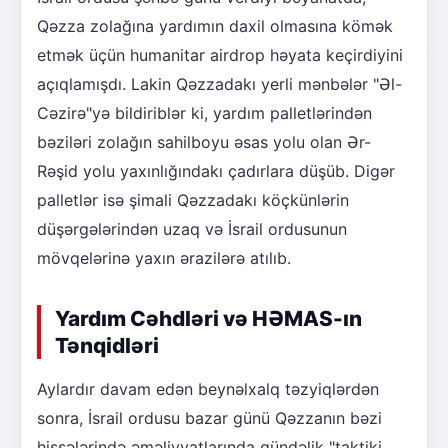
Qəzza zolağına yardımın daxil olmasına kömək
etmək üçün humanitar airdrop həyata keçirdiyini
açıqlamışdı. Lakin Qəzzadakı yerli mənbələr "Əl-
Cəzirə"yə bildiriblər ki, yardım palletlərindən
bəziləri zolağın sahilboyu əsas yolu olan Ər-
Rəşid yolu yaxınlığındakı çadırlara düşüb. Digər
palletlər isə şimali Qəzzadakı köçkünlərin
düşərgələrindən uzaq və İsrail ordusunun
mövqelərinə yaxın ərazilərə atılıb.
Yardım Cəhdləri və HƏMAS-ın
Tənqidləri
Aylardır davam edən beynəlxalq təzyiqlərdən
sonra, İsrail ordusu bazar günü Qəzzanın bəzi
hissələrində əməliyyatlarında gündəlik "taktiki