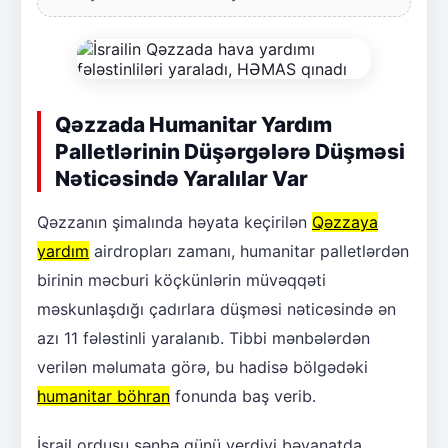
Qəzzada Humanitar Yardım
Palletlərinin Düşərgələrə Düşməsi
Nəticəsində Yaralılar Var
Qəzzanın şimalında həyata keçirilən
Qəzzaya
yardım
airdropları zamanı, humanitar palletlərdən
birinin məcburi köçkünlərin müvəqqəti
məskunlaşdığı çadırlara düşməsi nəticəsində ən
azı 11 fələstinli yaralanıb. Tibbi mənbələrdən
verilən məlumata görə, bu hadisə bölgədəki
humanitar böhran
fonunda baş verib.
İsrail ordusu şənbə günü verdiyi bəyanatda,