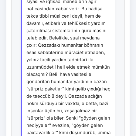
siyasi və iqtisadi maneələrin ağır
nəticəsindən xəbər verir. Bu hadisə
təkcə tibbi müalicəni deyil, həm də
davamlı, etibarlı və təhlükəsiz yardım
çatdırılması sistemlərinin qurulmasını
tələb edir. Beləliklə, sual meydana
çıxır: Qəzzadakı humanitar böhranın
əsas səbəblərinə müraciət etmədən,
yalnız təcili yardım tədbirləri ilə
uzunmüddətli həll əldə etmək mümkün
olacaqmı? Bəli, hava vasitəsilə
göndərilən humanitar yardımın bəzən
"sürpriz paketlər" kimi gəlib çıxdığı heç
də təəccüblü deyil. Qəzzada aclığın
hökm sürdüyü bir vaxtda, əlbəttə, bəzi
insanlar üçün bu, xoşagəlməz bir
"sürpriz" ola bilər. Sanki "göydən gələn
hədiyyələr" əvəzinə, "göydən gələn
bəxtəvərliklər" kimi düşündürüb, amma