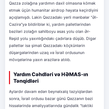
Qəzza zolağına yardımın daxil olmasına kömək
etmək üçün humanitar airdrop həyata keçirdiyini
açıqlamışdı. Lakin Qəzzadakı yerli mənbələr "Əl-
Cəzirə"yə bildiriblər ki, yardım palletlərindən
bəziləri zolağın sahilboyu əsas yolu olan Ər-
Rəşid yolu yaxınlığındakı çadırlara düşüb. Digər
palletlər isə şimali Qəzzadakı köçkünlərin
düşərgələrindən uzaq və İsrail ordusunun
mövqelərinə yaxın ərazilərə atılıb.
Yardım Cəhdləri və HƏMAS-ın
Tənqidləri
Aylardır davam edən beynəlxalq təzyiqlərdən
sonra, İsrail ordusu bazar günü Qəzzanın bəzi
hissələrində əməliyyatlarında gündəlik "taktiki