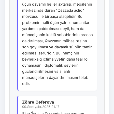
üçün davamlı həllər axtarışı, məqalənin
mərkəzində duran "Qəzzada aclıq"
mövzusu ilə birbaşa əlaqəlidir. Bu
problemin həlli üçün yalnız humanitar
yardımın çatdırılması deyil, həm də
münaqişənin köklü səbəblərinin aradan
qaldırılması, Qəzzanın mühasirəsinə
son qoyulması və davamlı sülhün təmin
edilməsi zəruridir. Bu, həmçinin
beynəlxalq ictimaiyyətin daha fəal rol
oynamasını, diplomatik səylərin
gücləndirilməsini və silahlı
münaqişələrin dayandırılmasını tələb
edir.
Zöhrə Cəfərova
09.Sentyabr.2025 21:17
Sizə 'İsrailin Qəzzada hava yardımı