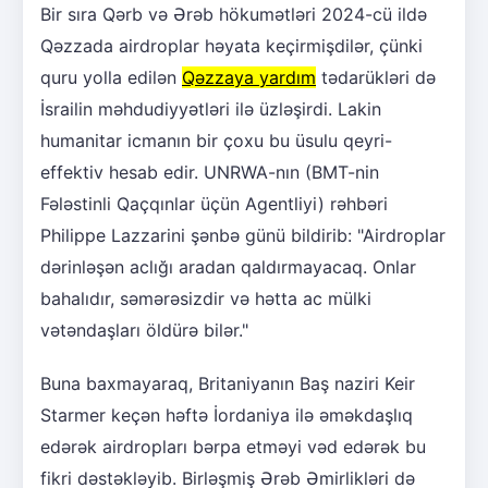
Bir sıra Qərb və Ərəb hökumətləri 2024-cü ildə
Qəzzada airdroplar həyata keçirmişdilər, çünki
quru yolla edilən
Qəzzaya yardım
tədarükləri də
İsrailin məhdudiyyətləri ilə üzləşirdi. Lakin
humanitar icmanın bir çoxu bu üsulu qeyri-
effektiv hesab edir. UNRWA-nın (BMT-nin
Fələstinli Qaçqınlar üçün Agentliyi) rəhbəri
Philippe Lazzarini şənbə günü bildirib: "Airdroplar
dərinləşən aclığı aradan qaldırmayacaq. Onlar
bahalıdır, səmərəsizdir və hətta ac mülki
vətəndaşları öldürə bilər."
Buna baxmayaraq, Britaniyanın Baş naziri Keir
Starmer keçən həftə İordaniya ilə əməkdaşlıq
edərək airdropları bərpa etməyi vəd edərək bu
fikri dəstəkləyib. Birləşmiş Ərəb Əmirlikləri də