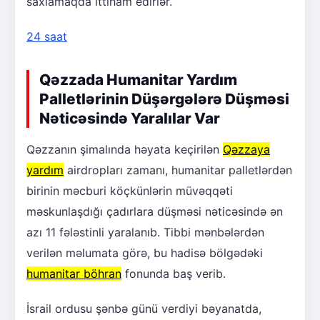
saxlamaqda ittiham edirlər.
24 saat
Qəzzada Humanitar Yardım
Palletlərinin Düşərgələrə Düşməsi
Nəticəsində Yaralılar Var
Qəzzanın şimalında həyata keçirilən
Qəzzaya
yardım
airdropları zamanı, humanitar palletlərdən
birinin məcburi köçkünlərin müvəqqəti
məskunlaşdığı çadırlara düşməsi nəticəsində ən
azı 11 fələstinli yaralanıb. Tibbi mənbələrdən
verilən məlumata görə, bu hadisə bölgədəki
humanitar böhran
fonunda baş verib.
İsrail ordusu şənbə günü verdiyi bəyanatda,