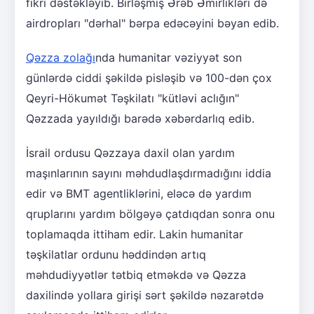
fikri dəstəkləyib. Birləşmiş Ərəb Əmirlikləri də
airdropları "dərhal" bərpa edəcəyini bəyan edib.
Qəzza zolağı
nda humanitar vəziyyət son
günlərdə ciddi şəkildə pisləşib və 100-dən çox
Qeyri-Hökumət Təşkilatı "kütləvi aclığın"
Qəzzada yayıldığı barədə xəbərdarlıq edib.
İsrail ordusu Qəzzaya daxil olan yardım
maşınlarının sayını məhdudlaşdırmadığını iddia
edir və BMT agentliklərini, eləcə də yardım
qruplarını yardım bölgəyə çatdıqdan sonra onu
toplamaqda ittiham edir. Lakin humanitar
təşkilatlar ordunu həddindən artıq
məhdudiyyətlər tətbiq etməkdə və Qəzza
daxilində yollara girişi sərt şəkildə nəzarətdə