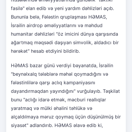
fasilə" elan edib və yeni yardım dəhlizləri açıb.
Bununla belə, Fələstin qruplaşması HƏMAS,
İsrailin airdrop əməliyyatlarını və məhdud
humanitar dəhlizləri "öz imicini dünya qarşısında
ağartmaq məqsədi daşıyan simvolik, aldadıcı bir
hərəkət" hesab etdiyini bildirib.
HƏMAS bazar günü verdiyi bəyanatda, İsrailin
"beynəlxalq tələblərə məhəl qoymadığını və
fələstinlilərə qarşı aclıq kampaniyasını
dayandırmaqdan yayındığını" vurğulayıb. Təşkilat
bunu "aclığı idarə etmək, məcburi reallıqlar
yaratmaq və mülki əhalini təhlükə və
alçaldılmaya məruz qoymaq üçün düşünülmüş bir
siyasət" adlandırıb. HƏMAS əlavə edib ki,