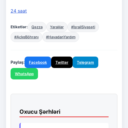
24 saat
Etiketlər:
Qəzza
Yaralılar
#İsrailSiyasəti
#AclıqBöhranı
#HavadanYardım
Paylaş:
Facebook
Twitter
Telegram
WhatsApp
Oxucu Şərhləri