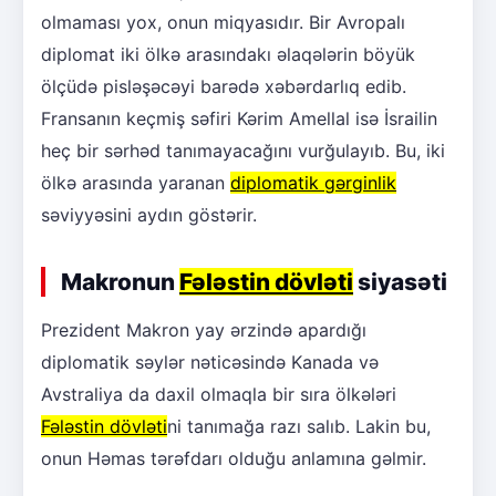
olmaması yox, onun miqyasıdır. Bir Avropalı
diplomat iki ölkə arasındakı əlaqələrin böyük
ölçüdə pisləşəcəyi barədə xəbərdarlıq edib.
Fransanın keçmiş səfiri Kərim Amellal isə İsrailin
heç bir sərhəd tanımayacağını vurğulayıb. Bu, iki
ölkə arasında yaranan
diplomatik gərginlik
səviyyəsini aydın göstərir.
Makronun
Fələstin dövləti
siyasəti
Prezident Makron yay ərzində apardığı
diplomatik səylər nəticəsində Kanada və
Avstraliya da daxil olmaqla bir sıra ölkələri
Fələstin dövləti
ni tanımağa razı salıb. Lakin bu,
onun Həmas tərəfdarı olduğu anlamına gəlmir.