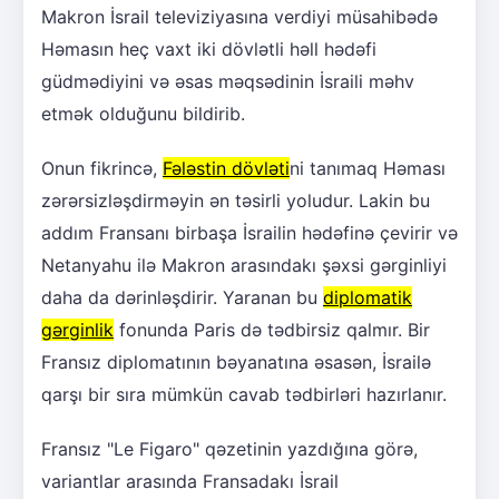
Makron İsrail televiziyasına verdiyi müsahibədə
Həmasın heç vaxt iki dövlətli həll hədəfi
güdmədiyini və əsas məqsədinin İsraili məhv
etmək olduğunu bildirib.
Onun fikrincə,
Fələstin dövləti
ni tanımaq Həması
zərərsizləşdirməyin ən təsirli yoludur. Lakin bu
addım Fransanı birbaşa İsrailin hədəfinə çevirir və
Netanyahu ilə Makron arasındakı şəxsi gərginliyi
daha da dərinləşdirir. Yaranan bu
diplomatik
gərginlik
fonunda Paris də tədbirsiz qalmır. Bir
Fransız diplomatının bəyanatına əsasən, İsrailə
qarşı bir sıra mümkün cavab tədbirləri hazırlanır.
Fransız "Le Figaro" qəzetinin yazdığına görə,
variantlar arasında Fransadakı İsrail