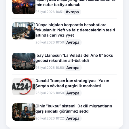
min nəfər təxliyə olunub
Avropa
26.İyul.2026 10:51
Dünya birjaları korporativ hesabatlara
fokuslanıb: Neft və faiz dərəcələrinin təsiri
altında cari vəziyyət
Avropa
26.İyul.2026 10:50
İbay Llanosun "La Velada del Año 6" boks
gecəsi rekordları alt-üst etdi
Avropa
26.İyul.2026 10:50
Donald Trampın İran strategiyası: Yaxın
Şərqdə növbəti gərginlik mərhələsi
Avropa
26.İyul.2026 10:50
Çinin “hukou” sistemi: Daxili miqrantların
qarşısındakı görünməz sədd
Avropa
26.İyul.2026 10:22