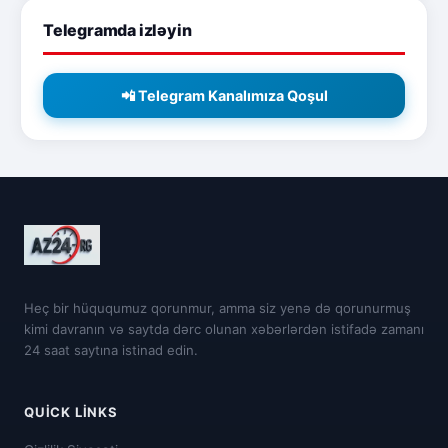
Telegramda izləyin
📲 Telegram Kanalımıza Qoşul
Heç bir hüququmuz qorunmur, amma siz yenə də qorunurmuş
kimi davranın və saytda dərc olunan xəbərlərdən istifadə zamanı
24 saat saytına istinad edin.
QUICK LINKS