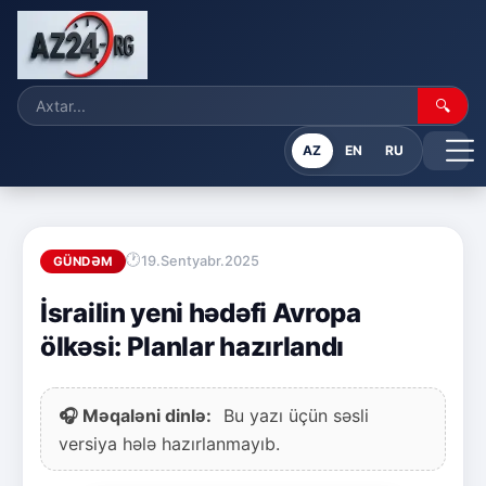
🔍
AZ
EN
RU
19.Sentyabr.2025
GÜNDƏM
İsrailin yeni hədəfi Avropa
ölkəsi: Planlar hazırlandı
🎧 Məqaləni dinlə:
Bu yazı üçün səsli
versiya hələ hazırlanmayıb.