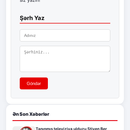
Şərh Yaz
Göndər
Ən Son Xəbərlər
Tanınmış televiziya ulduzu Stiven Ber