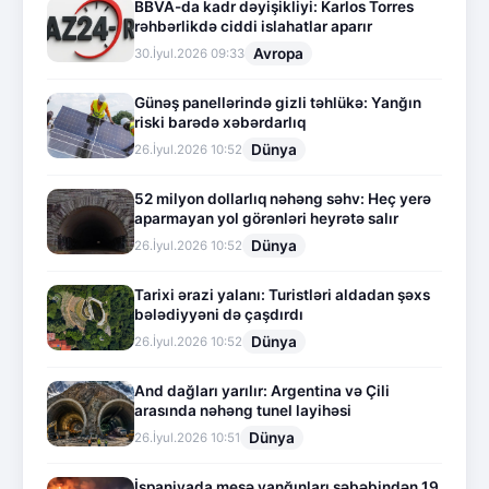
BBVA-da kadr dəyişikliyi: Karlos Torres
rəhbərlikdə ciddi islahatlar aparır
Avropa
30.İyul.2026 09:33
Günəş panellərində gizli təhlükə: Yanğın
riski barədə xəbərdarlıq
Dünya
26.İyul.2026 10:52
52 milyon dollarlıq nəhəng səhv: Heç yerə
aparmayan yol görənləri heyrətə salır
Dünya
26.İyul.2026 10:52
Tarixi ərazi yalanı: Turistləri aldadan şəxs
bələdiyyəni də çaşdırdı
Dünya
26.İyul.2026 10:52
And dağları yarılır: Argentina və Çili
arasında nəhəng tunel layihəsi
Dünya
26.İyul.2026 10:51
İspaniyada meşə yanğınları səbəbindən 19