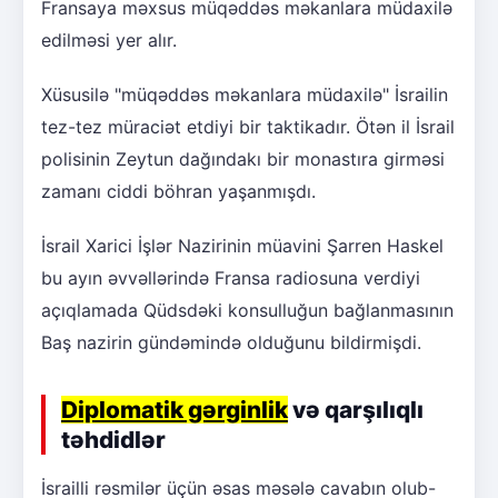
Fransaya məxsus müqəddəs məkanlara müdaxilə
edilməsi yer alır.
Xüsusilə "müqəddəs məkanlara müdaxilə" İsrailin
tez-tez müraciət etdiyi bir taktikadır. Ötən il İsrail
polisinin Zeytun dağındakı bir monastıra girməsi
zamanı ciddi böhran yaşanmışdı.
İsrail Xarici İşlər Nazirinin müavini Şarren Haskel
bu ayın əvvəllərində Fransa radiosuna verdiyi
açıqlamada Qüdsdəki konsulluğun bağlanmasının
Baş nazirin gündəmində olduğunu bildirmişdi.
Diplomatik gərginlik
və qarşılıqlı
təhdidlər
İsrailli rəsmilər üçün əsas məsələ cavabın olub-