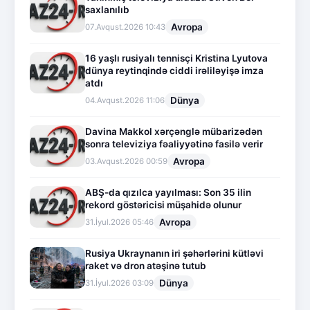
saxlanılıb
Avropa
07.Avqust.2026 10:43
16 yaşlı rusiyalı tennisçi Kristina Lyutova
dünya reytinqində ciddi irəliləyişə imza
atdı
Dünya
04.Avqust.2026 11:06
Davina Makkol xərçənglə mübarizədən
sonra televiziya fəaliyyətinə fasilə verir
Avropa
03.Avqust.2026 00:59
ABŞ-da qızılca yayılması: Son 35 ilin
rekord göstəricisi müşahidə olunur
Avropa
31.İyul.2026 05:46
Rusiya Ukraynanın iri şəhərlərini kütləvi
raket və dron atəşinə tutub
Dünya
31.İyul.2026 03:09