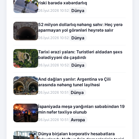
riski barədə xəbərdarlıq
Dünya
26.İyul.2026 10:52
52 milyon dollarlıq nəhəng səhv: Heç yerə
aparmayan yol görənləri heyrətə salır
Dünya
26.İyul.2026 10:52
Tarixi ərazi yalanı: Turistləri aldadan şəxs
bələdiyyəni də çaşdırdı
Dünya
26.İyul.2026 10:52
And dağları yarılır: Argentina və Çili
arasında nəhəng tunel layihəsi
Dünya
26.İyul.2026 10:51
İspaniyada meşə yanğınları səbəbindən 19
min nəfər təxliyə olunub
Avropa
26.İyul.2026 10:51
Dünya birjaları korporativ hesabatlara