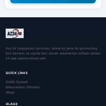
Heç bir hüququmuz qorunmur, amma siz yenə də qorunurmuş
kimi davranın və saytda dərc olunan xəbərlərdən istifadə zamanı
24 saat saytına istinad edin.
QUICK LINKS
Gizlilik Siyasəti
Məlumatların Silinməsi
Əlaqə
ƏLAQƏ