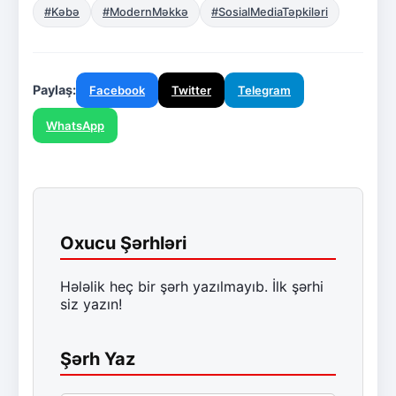
#Kəbə
#ModernMəkkə
#SosialMediaTəpkiləri
Paylaş:
Facebook
Twitter
Telegram
WhatsApp
Oxucu Şərhləri
Hələlik heç bir şərh yazılmayıb. İlk şərhi
siz yazın!
Şərh Yaz