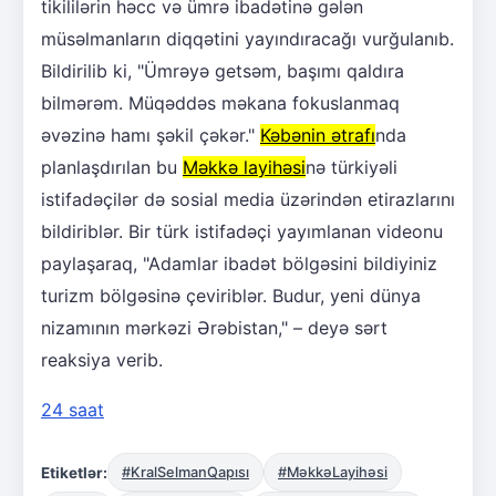
tikililərin həcc və ümrə ibadətinə gələn
müsəlmanların diqqətini yayındıracağı vurğulanıb.
Bildirilib ki, "Ümrəyə getsəm, başımı qaldıra
bilmərəm. Müqəddəs məkana fokuslanmaq
əvəzinə hamı şəkil çəkər."
Kəbənin ətrafı
nda
planlaşdırılan bu
Məkkə layihəsi
nə türkiyəli
istifadəçilər də sosial media üzərindən etirazlarını
bildiriblər. Bir türk istifadəçi yayımlanan videonu
paylaşaraq, "Adamlar ibadət bölgəsini bildiyiniz
turizm bölgəsinə çeviriblər. Budur, yeni dünya
nizamının mərkəzi Ərəbistan," – deyə sərt
reaksiya verib.
24 saat
Etiketlər:
#KralSelmanQapısı
#MəkkəLayihəsi