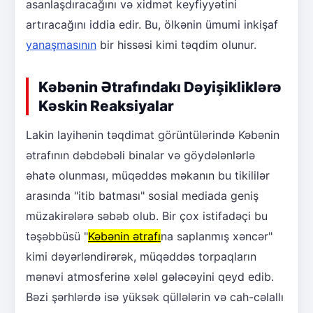
asanlaşdıracağını və xidmət keyfiyyətini
artıracağını iddia edir. Bu, ölkənin ümumi inkişaf
yanaşmasının
bir hissəsi kimi təqdim olunur.
Kəbənin Ətrafındakı Dəyişikliklərə
Kəskin Reaksiyalar
Lakin layihənin təqdimat görüntülərində Kəbənin
ətrafının dəbdəbəli binalar və göydələnlərlə
əhatə olunması, müqəddəs məkanın bu tikililər
arasında "itib batması" sosial mediada geniş
müzakirələrə səbəb olub. Bir çox istifadəçi bu
təşəbbüsü "
Kəbənin ətrafı
na saplanmış xəncər"
kimi dəyərləndirərək, müqəddəs torpaqların
mənəvi atmosferinə xələl gələcəyini qeyd edib.
Bəzi şərhlərdə isə yüksək qüllələrin və cah-cəlallı