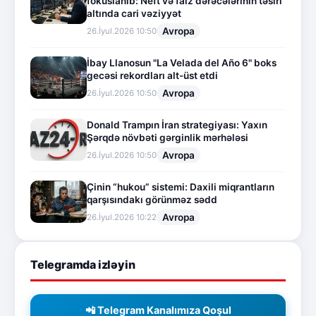
fokuslanıb: Neft və faiz dərəcələrinin təsiri
altında cari vəziyyət
Avropa
26.İyul.2026 10:50
İbay Llanosun "La Velada del Año 6" boks
gecəsi rekordları alt-üst etdi
Avropa
26.İyul.2026 10:50
Donald Trampın İran strategiyası: Yaxın
Şərqdə növbəti gərginlik mərhələsi
Avropa
26.İyul.2026 10:50
Çinin “hukou” sistemi: Daxili miqrantların
qarşısındakı görünməz sədd
Avropa
26.İyul.2026 10:22
Telegramda izləyin
📲 Telegram Kanalımıza Qoşul