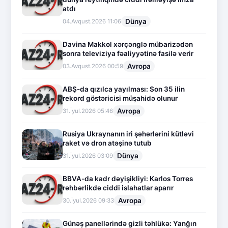
atdı
Dünya
04.Avqust.2026 11:06
Davina Makkol xərçənglə mübarizədən
sonra televiziya fəaliyyətinə fasilə verir
Avropa
03.Avqust.2026 00:59
ABŞ-da qızılca yayılması: Son 35 ilin
rekord göstəricisi müşahidə olunur
Avropa
31.İyul.2026 05:46
Rusiya Ukraynanın iri şəhərlərini kütləvi
raket və dron atəşinə tutub
Dünya
31.İyul.2026 03:09
BBVA-da kadr dəyişikliyi: Karlos Torres
rəhbərlikdə ciddi islahatlar aparır
Avropa
30.İyul.2026 09:33
Günəş panellərində gizli təhlükə: Yanğın