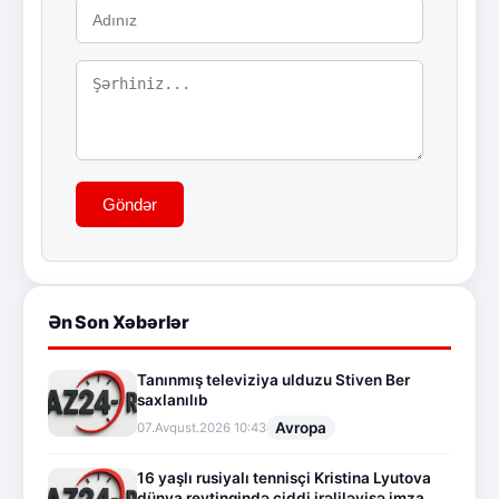
Göndər
Ən Son Xəbərlər
Tanınmış televiziya ulduzu Stiven Ber
saxlanılıb
Avropa
07.Avqust.2026 10:43
16 yaşlı rusiyalı tennisçi Kristina Lyutova
dünya reytinqində ciddi irəliləyişə imza