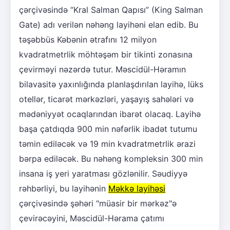
çərçivəsində “Kral Salman Qapısı” (King Salman
Gate) adı verilən nəhəng layihəni elan edib. Bu
təşəbbüs Kəbənin ətrafını 12 milyon
kvadratmetrlik möhtəşəm bir tikinti zonasına
çevirməyi nəzərdə tutur. Məscidül-Həramın
bilavasitə yaxınlığında planlaşdırılan layihə, lüks
otellər, ticarət mərkəzləri, yaşayış sahələri və
mədəniyyət ocaqlarından ibarət olacaq. Layihə
başa çatdıqda 900 min nəfərlik ibadət tutumu
təmin ediləcək və 19 min kvadratmetrlik ərazi
bərpa ediləcək. Bu nəhəng kompleksin 300 min
insana iş yeri yaratması gözlənilir. Səudiyyə
rəhbərliyi, bu layihənin
Məkkə layihəsi
çərçivəsində şəhəri "müasir bir mərkəz"ə
çevirəcəyini, Məscidül-Hərama çatımı