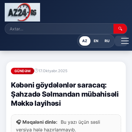
🔍
AZ
EN
RU
17.Oktyabr.2025
GÜNDƏM
Kəbəni göydələnlər saracaq:
Şahzadə Səlmandan mübahisəli
Məkkə layihəsi
🎧 Məqaləni dinlə:
Bu yazı üçün səsli
versiya hələ hazırlanmayıb.