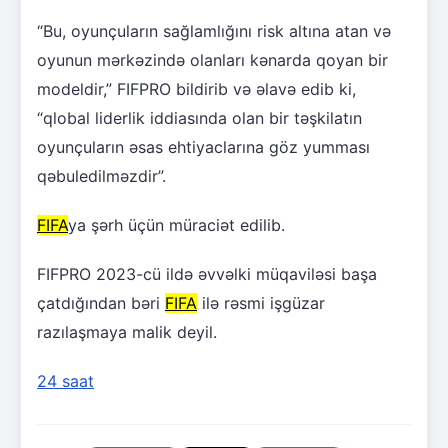
“Bu, oyunçuların sağlamlığını risk altına atan və
oyunun mərkəzində olanları kənarda qoyan bir
modeldir,” FIFPRO bildirib və əlavə edib ki,
“qlobal liderlik iddiasında olan bir təşkilatın
oyunçuların əsas ehtiyaclarına göz yumması
qəbuledilməzdir”.
FIFA
ya şərh üçün müraciət edilib.
FIFPRO 2023-cü ildə əvvəlki müqaviləsi başa
çatdığından bəri
FIFA
ilə rəsmi işgüzar
razılaşmaya malik deyil.
24 saat