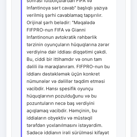
sonrası futbolçulardan FİFA və
Infantinoya sərt cavab" başlıqlı yazıya
verilmiş şərhi cavablamaq tapşırılır.
Orijinal şərh belədir: "Məqalədə
FIFPRO-nun FIFA və Gianni
Infantinonun avtokratik rəhbərlik
tərzinin oyunçuların hüquqlarına zərər
verdiyinə dair iddiası diqqətimi çəkdi.
Bu, ciddi bir ittihamdır və onun tam
dəlili ilə maraqlanıram. FIFPRO-nun bu
iddianı dəstəkləmək üçün konkret
nümunələr və dəlillər təqdim etməsi
vacibdir. Hansı spesifik oyunçu
hüquqlarının pozulduğunu və bu
pozuntuların necə baş verdiyini
açıqlamaq vacibdir. Həmçinin, bu
iddiaların obyektiv və müstəqil
tərəfdən yoxlanılmasını istəyərdim.
Sadəcə iddianın irəli sürülməsi kifayət