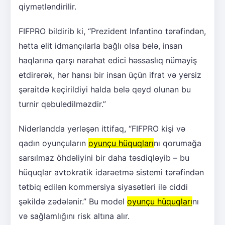
qiymətləndirilir.
FIFPRO bildirib ki, “Prezident Infantino tərəfindən,
hətta elit idmançılarla bağlı olsa belə, insan
haqlarına qarşı narahat edici həssaslıq nümayiş
etdirərək, hər hansı bir insan üçün ifrat və yersiz
şəraitdə keçirildiyi halda belə qeyd olunan bu
turnir qəbuledilməzdir.”
Niderlandda yerləşən ittifaq, “FIFPRO kişi və
qadın oyunçuların
oyunçu hüquqları
nı qorumağa
sarsılmaz öhdəliyini bir daha təsdiqləyib – bu
hüquqlar avtokratik idarəetmə sistemi tərəfindən
tətbiq edilən kommersiya siyasətləri ilə ciddi
şəkildə zədələnir.” Bu model
oyunçu hüquqları
nı
və sağlamlığını risk altına alır.