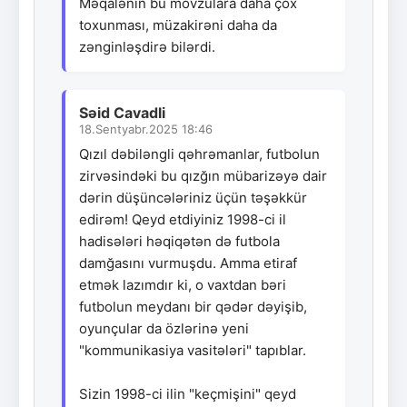
Məqalənin bu mövzulara daha çox
toxunması, müzakirəni daha da
zənginləşdirə bilərdi.
Səid Cavadli
18.Sentyabr.2025 18:46
Qızıl dəbiləngli qəhrəmanlar, futbolun
zirvəsindəki bu qızğın mübarizəyə dair
dərin düşüncələriniz üçün təşəkkür
edirəm! Qeyd etdiyiniz 1998-ci il
hadisələri həqiqətən də futbola
damğasını vurmuşdu. Amma etiraf
etmək lazımdır ki, o vaxtdan bəri
futbolun meydanı bir qədər dəyişib,
oyunçular da özlərinə yeni
"kommunikasiya vasitələri" tapıblar.
Sizin 1998-ci ilin "keçmişini" qeyd