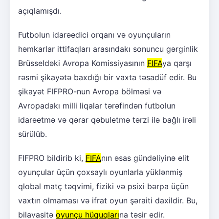
açıqlamışdı.
Futbolun idarəedici orqanı və oyunçuların
həmkarlar ittifaqları arasındakı sonuncu gərginlik
Brüsseldəki Avropa Komissiyasının
FIFA
ya qarşı
rəsmi şikayətə baxdığı bir vaxta təsadüf edir. Bu
şikayət FIFPRO-nun Avropa bölməsi və
Avropadakı milli liqalar tərəfindən futbolun
idarəetmə və qərar qəbuletmə tərzi ilə bağlı irəli
sürülüb.
FIFPRO bildirib ki,
FIFA
nın əsas gündəliyinə elit
oyunçular üçün çoxsaylı oyunlarla yüklənmiş
qlobal matç təqvimi, fiziki və psixi bərpa üçün
vaxtın olmaması və ifrat oyun şəraiti daxildir. Bu,
bilavasitə
oyunçu hüquqları
na təsir edir.