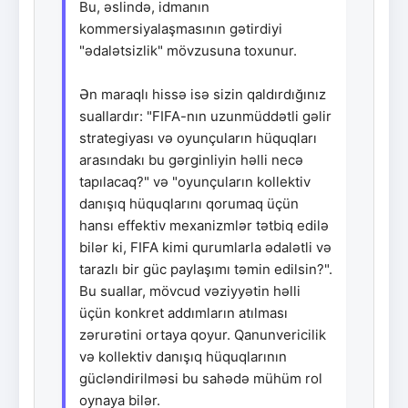
Bu, əslində, idmanın
kommersiyalaşmasının gətirdiyi
"ədalətsizlik" mövzusuna toxunur.
Ən maraqlı hissə isə sizin qaldırdığınız
suallardır: "FIFA-nın uzunmüddətli gəlir
strategiyası və oyunçuların hüquqları
arasındakı bu gərginliyin həlli necə
tapılacaq?" və "oyunçuların kollektiv
danışıq hüquqlarını qorumaq üçün
hansı effektiv mexanizmlər tətbiq edilə
bilər ki, FIFA kimi qurumlarla ədalətli və
tarazlı bir güc paylaşımı təmin edilsin?".
Bu suallar, mövcud vəziyyətin həlli
üçün konkret addımların atılması
zərurətini ortaya qoyur. Qanunvericilik
və kollektiv danışıq hüquqlarının
gücləndirilməsi bu sahədə mühüm rol
oynaya bilər.