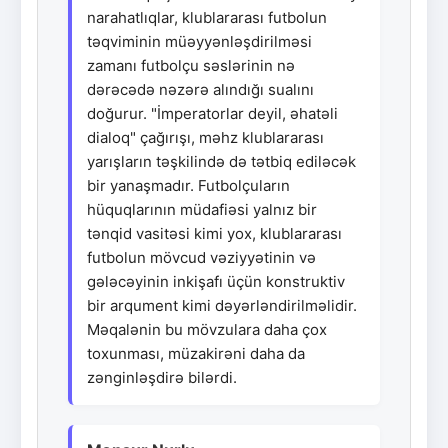
narahatlıqlar, klublararası futbolun
təqviminin müəyyənləşdirilməsi
zamanı futbolçu səslərinin nə
dərəcədə nəzərə alındığı sualını
doğurur. "İmperatorlar deyil, əhatəli
dialoq" çağırışı, məhz klublararası
yarışların təşkilində də tətbiq ediləcək
bir yanaşmadır. Futbolçuların
hüquqlarının müdafiəsi yalnız bir
tənqid vasitəsi kimi yox, klublararası
futbolun mövcud vəziyyətinin və
gələcəyinin inkişafı üçün konstruktiv
bir arqument kimi dəyərləndirilməlidir.
Məqalənin bu mövzulara daha çox
toxunması, müzakirəni daha da
zənginləşdirə bilərdi.