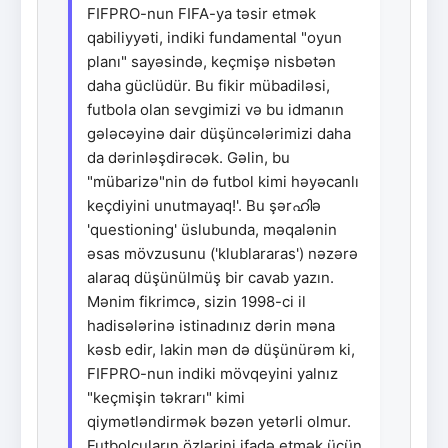
FIFPRO-nun FIFA-ya təsir etmək
qabiliyyəti, indiki fundamental "oyun
planı" sayəsində, keçmişə nisbətən
daha güclüdür. Bu fikir mübadiləsi,
futbola olan sevgimizi və bu idmanın
gələcəyinə dair düşüncələrimizi daha
da dərinləşdirəcək. Gəlin, bu
"mübarizə"nin də futbol kimi həyəcanlı
keçdiyini unutmayaq!'. Bu şərഹിə
'questioning' üslubunda, məqalənin
əsas mövzusunu ('klublararas') nəzərə
alaraq düşünülmüş bir cavab yazın.
Mənim fikrimcə, sizin 1998-ci il
hadisələrinə istinadınız dərin məna
kəsb edir, lakin mən də düşünürəm ki,
FIFPRO-nun indiki mövqeyini yalnız
"keçmişin təkrarı" kimi
qiymətləndirmək bəzən yetərli olmur.
Futbolçuların özlərini ifadə etmək üçün