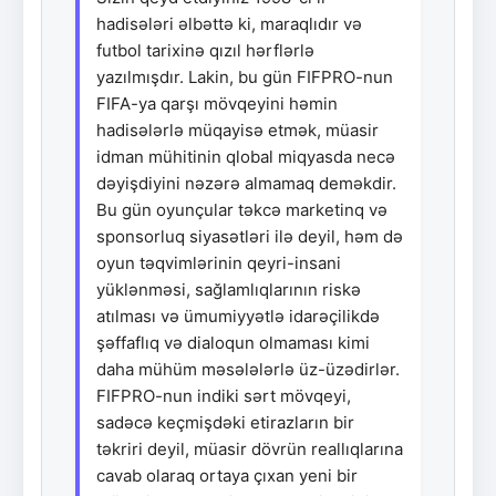
hadisələri əlbəttə ki, maraqlıdır və
futbol tarixinə qızıl hərflərlə
yazılmışdır. Lakin, bu gün FIFPRO-nun
FIFA-ya qarşı mövqeyini həmin
hadisələrlə müqayisə etmək, müasir
idman mühitinin qlobal miqyasda necə
dəyişdiyini nəzərə almamaq deməkdir.
Bu gün oyunçular təkcə marketinq və
sponsorluq siyasətləri ilə deyil, həm də
oyun təqvimlərinin qeyri-insani
yüklənməsi, sağlamlıqlarının riskə
atılması və ümumiyyətlə idarəçilikdə
şəffaflıq və dialoqun olmaması kimi
daha mühüm məsələlərlə üz-üzədirlər.
FIFPRO-nun indiki sərt mövqeyi,
sadəcə keçmişdəki etirazların bir
təkriri deyil, müasir dövrün reallıqlarına
cavab olaraq ortaya çıxan yeni bir