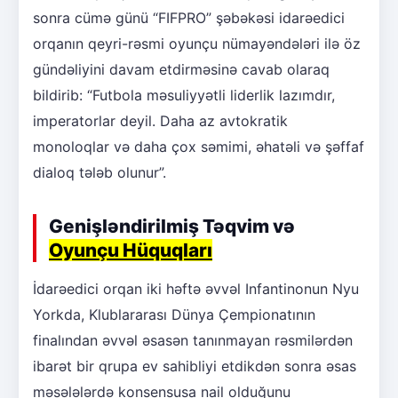
sonra cümə günü “FIFPRO” şəbəkəsi idarəedici
orqanın qeyri-rəsmi oyunçu nümayəndələri ilə öz
gündəliyini davam etdirməsinə cavab olaraq
bildirib: “Futbola məsuliyyətli liderlik lazımdır,
imperatorlar deyil. Daha az avtokratik
monoloqlar və daha çox səmimi, əhatəli və şəffaf
dialoq tələb olunur”.
Genişləndirilmiş Təqvim və
Oyunçu Hüquqları
İdarəedici orqan iki həftə əvvəl Infantinonun Nyu
Yorkda, Klublararası Dünya Çempionatının
finalından əvvəl əsasən tanınmayan rəsmilərdən
ibarət bir qrupa ev sahibliyi etdikdən sonra əsas
məsələlərdə konsensusa nail olduğunu