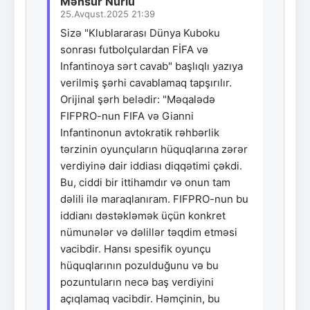
Mənsur Nurlu
25.Avqust.2025 21:39
Sizə "Klublararası Dünya Kuboku
sonrası futbolçulardan FİFA və
Infantinoya sərt cavab" başlıqlı yazıya
verilmiş şərhi cavablamaq tapşırılır.
Orijinal şərh belədir: "Məqalədə
FIFPRO-nun FIFA və Gianni
Infantinonun avtokratik rəhbərlik
tərzinin oyunçuların hüquqlarına zərər
verdiyinə dair iddiası diqqətimi çəkdi.
Bu, ciddi bir ittihamdır və onun tam
dəlili ilə maraqlanıram. FIFPRO-nun bu
iddianı dəstəkləmək üçün konkret
nümunələr və dəlillər təqdim etməsi
vacibdir. Hansı spesifik oyunçu
hüquqlarının pozulduğunu və bu
pozuntuların necə baş verdiyini
açıqlamaq vacibdir. Həmçinin, bu