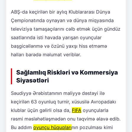
ABŞ-da keçirilən bir aylıq Klublararası Dünya
Çempionatında oynayan və dünya miqyasında
televiziya tamaşaçılarını cəlb etmək üçün gündüz
saatlarında isti havada yarışan oyunçular
başgicəllənmə və özünü yaxşı hiss etməmə
halları barədə məlumat veriblər.
Sağlamlıq Riskləri və Kommersiya
Siyasətləri
Səudiyyə Ərəbistanının maliyyə dəstəyi ilə
keçirilən 63 oyunluq turnir, xüsusilə Avropadakı
klublar üçün gəlirli olsa da,
FIFA
oyunçularla
rəsmi məsləhətləşmədən onu təqvimə əlavə edib.
Bu addım
oyunçu hüquqları
nın pozulması kimi