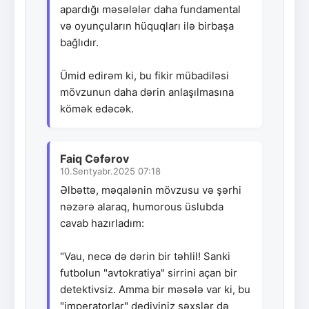
apardığı məsələlər daha fundamental
və oyunçuların hüquqları ilə birbaşa
bağlıdır.
Ümid edirəm ki, bu fikir mübadiləsi
mövzunun daha dərin anlaşılmasına
kömək edəcək.
Faiq Cəfərov
10.Sentyabr.2025 07:18
Əlbəttə, məqalənin mövzusu və şərhi
nəzərə alaraq, humorous üslubda
cavab hazırladım:
"Vau, necə də dərin bir təhlil! Sanki
futbolun "avtokratiya" sirrini açan bir
detektivsiz. Amma bir məsələ var ki, bu
"imperatorlar" dediyiniz şəxslər də