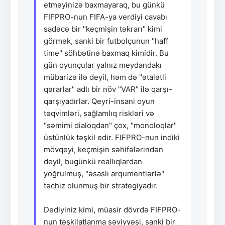
etməyinizə baxmayaraq, bu günkü
FIFPRO-nun FIFA-ya verdiyi cavabı
sadəcə bir "keçmişin təkrarı" kimi
görmək, sanki bir futbolçunun "haff
time" söhbətinə baxmaq kimidir. Bu
gün oyunçular yalnız meydandakı
mübarizə ilə deyil, həm də "ətalətli
qərarlar" adlı bir növ "VAR" ilə qarşı-
qarşıyadırlar. Qeyri-insani oyun
təqvimləri, sağlamlıq riskləri və
"səmimi dialoqdan" çox, "monoloqlar"
üstünlük təşkil edir. FIFPRO-nun indiki
mövqeyi, keçmişin səhifələrindən
deyil, bugünkü reallıqlardan
yoğrulmuş, "əsaslı arqumentlərlə"
təchiz olunmuş bir strategiyadır.
Dediyiniz kimi, müasir dövrdə FIFPRO-
nun təşkilatlanma səviyyəsi, sanki bir