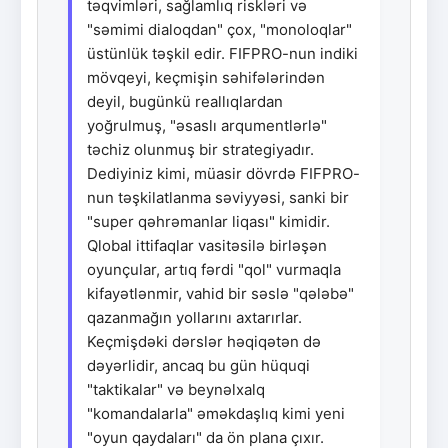
təqvimləri, sağlamlıq riskləri və
"səmimi dialoqdan" çox, "monoloqlar"
üstünlük təşkil edir. FIFPRO-nun indiki
mövqeyi, keçmişin səhifələrindən
deyil, bugünkü reallıqlardan
yoğrulmuş, "əsaslı arqumentlərlə"
təchiz olunmuş bir strategiyadır.
Dediyiniz kimi, müasir dövrdə FIFPRO-
nun təşkilatlanma səviyyəsi, sanki bir
"super qəhrəmanlar liqası" kimidir.
Qlobal ittifaqlar vasitəsilə birləşən
oyunçular, artıq fərdi "qol" vurmaqla
kifayətlənmir, vahid bir səslə "qələbə"
qazanmağın yollarını axtarırlar.
Keçmişdəki dərslər həqiqətən də
dəyərlidir, ancaq bu gün hüquqi
"taktikalar" və beynəlxalq
"komandalarla" əməkdaşlıq kimi yeni
"oyun qaydaları" da ön plana çıxır.