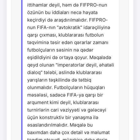
ittihamlar deyil, həm də FIFPRO-nun
özünün bu iddiaları necə həyata
keçirdiyi də araşdırılmalıdır. FIFPRO-
nun FIFA-nın "avtokratik" idarəçiliyinə
qarşı çıxması, klublararası futbolun
təqviminə təsir edən qərarlar zamanı
futbolçuların səsinin nə qədər
eşidildiyini də ortaya qoyur. Məqalədə
qeyd olunan "imperatorlar deyil, əhatəli
dialoq" tələbi, əslində klublararası
yarışların təşkilində də tətbiq
olunmalıdır. Futbolçuların hüquqları
məsələsi, sadəcə FIFA-ya qarşı bir
arqument kimi deyil, klublararası
turnirlərin cari vəziyyəti və gələcəyi
üçün konstruktiv bir yanaşma ilə
əsaslandırılmalıdır. Məqalə bu
baxımdan daha çox detail və məlumat
təqdim etsəydi, müzakirə daha dərin