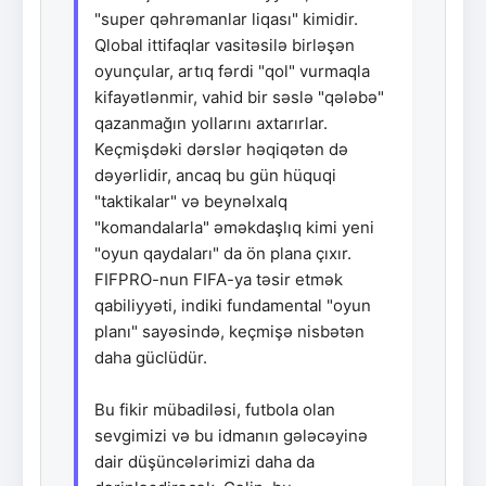
"super qəhrəmanlar liqası" kimidir.
Qlobal ittifaqlar vasitəsilə birləşən
oyunçular, artıq fərdi "qol" vurmaqla
kifayətlənmir, vahid bir səslə "qələbə"
qazanmağın yollarını axtarırlar.
Keçmişdəki dərslər həqiqətən də
dəyərlidir, ancaq bu gün hüquqi
"taktikalar" və beynəlxalq
"komandalarla" əməkdaşlıq kimi yeni
"oyun qaydaları" da ön plana çıxır.
FIFPRO-nun FIFA-ya təsir etmək
qabiliyyəti, indiki fundamental "oyun
planı" sayəsində, keçmişə nisbətən
daha güclüdür.
Bu fikir mübadiləsi, futbola olan
sevgimizi və bu idmanın gələcəyinə
dair düşüncələrimizi daha da