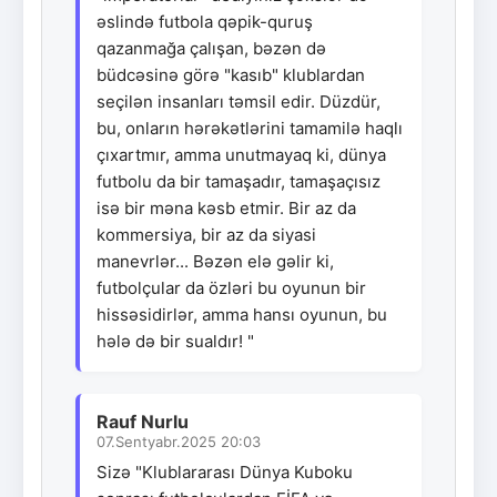
əslində futbola qəpik-quruş
qazanmağa çalışan, bəzən də
büdcəsinə görə "kasıb" klublardan
seçilən insanları təmsil edir. Düzdür,
bu, onların hərəkətlərini tamamilə haqlı
çıxartmır, amma unutmayaq ki, dünya
futbolu da bir tamaşadır, tamaşaçısız
isə bir məna kəsb etmir. Bir az da
kommersiya, bir az da siyasi
manevrlər... Bəzən elə gəlir ki,
futbolçular da özləri bu oyunun bir
hissəsidirlər, amma hansı oyunun, bu
hələ də bir sualdır! "
Rauf Nurlu
07.Sentyabr.2025 20:03
Sizə "Klublararası Dünya Kuboku