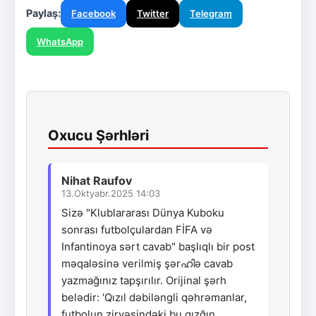
Paylaş:
Facebook
Twitter
Telegram
WhatsApp
Oxucu Şərhləri
Nihat Raufov
13.Oktyabr.2025 14:03
Sizə "Klublararası Dünya Kuboku
sonrası futbolçulardan FİFA və
Infantinoya sərt cavab" başlıqlı bir post
məqaləsinə verilmiş şərഹിə cavab
yazmağınız tapşırılır. Orijinal şərh
belədir: 'Qızıl dəbiləngli qəhrəmanlar,
futbolun zirvəsindəki bu qızğın