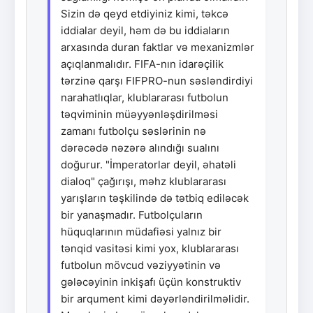
Sizin də qeyd etdiyiniz kimi, təkcə
iddialar deyil, həm də bu iddiaların
arxasında duran faktlar və mexanizmlər
açıqlanmalıdır. FIFA-nın idarəçilik
tərzinə qarşı FIFPRO-nun səsləndirdiyi
narahatlıqlar, klublararası futbolun
təqviminin müəyyənləşdirilməsi
zamanı futbolçu səslərinin nə
dərəcədə nəzərə alındığı sualını
doğurur. "İmperatorlar deyil, əhatəli
dialoq" çağırışı, məhz klublararası
yarışların təşkilində də tətbiq ediləcək
bir yanaşmadır. Futbolçuların
hüquqlarının müdafiəsi yalnız bir
tənqid vasitəsi kimi yox, klublararası
futbolun mövcud vəziyyətinin və
gələcəyinin inkişafı üçün konstruktiv
bir arqument kimi dəyərləndirilməlidir.