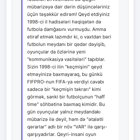
mübarizəyə dair dərin düşüncələriniz
üçün təşəkkür edirəm! Qeyd etdiyiniz
1998-ci il hadisələri həqiqətən də
futbola damğasını vurmuşdu. Amma
etiraf etmək lazımdır ki, o vaxtdan bəri
futbolun meydanı bir qədər dəyişib,
oyunçular da özlərinə yeni
"kommunikasiya vasitələri" tapıblar.
Sizin 1998-ci ilin "keçmişini" qeyd
etməyinizə baxmayaraq, bu günkü
FIFPRO-nun FIFA-ya verdiyi cavabı
sadəcə bir "keçmişin təkrarı" kimi
görmək, sanki bir futbolçunun "haff
time" söhbətinə baxmaq kimidir. Bu
gün oyunçular yalnız meydandakı
mübarizə ilə deyil, həm də "ətalətli
qərarlar" adlı bir növ "VAR" ilə qarşı-
qarşıyadırlar. Qeyri-insani oyun