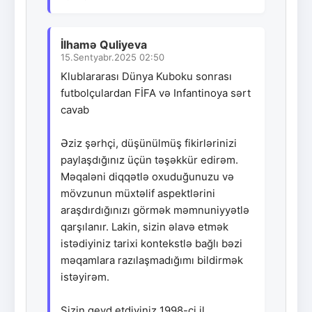
İlhamə Quliyeva
15.Sentyabr.2025 02:50
Klublararası Dünya Kuboku sonrası
futbolçulardan FİFA və Infantinoya sərt
cavab
Əziz şərhçi, düşünülmüş fikirlərinizi
paylaşdığınız üçün təşəkkür edirəm.
Məqaləni diqqətlə oxuduğunuzu və
mövzunun müxtəlif aspektlərini
araşdırdığınızı görmək məmnuniyyətlə
qarşılanır. Lakin, sizin əlavə etmək
istədiyiniz tarixi kontekstlə bağlı bəzi
məqamlara razılaşmadığımı bildirmək
istəyirəm.
Sizin qeyd etdiyiniz 1998-ci il