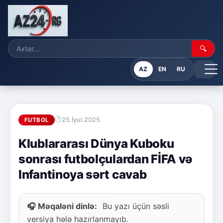
🔍
AZ
EN
RU
25.İyul.2025
FUTBOL
Klublararası Dünya Kuboku
sonrası futbolçulardan FİFA və
Infantinoya sərt cavab
🎧 Məqaləni dinlə:
Bu yazı üçün səsli
versiya hələ hazırlanmayıb.