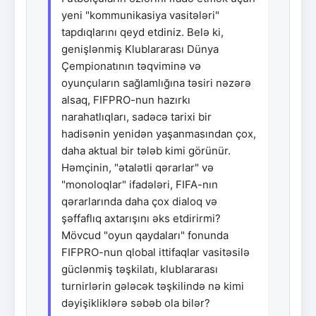
yeni "kommunikasiya vasitələri"
tapdıqlarını qeyd etdiniz. Belə ki,
genişlənmiş Klublararası Dünya
Çempionatının təqviminə və
oyunçuların sağlamlığına təsiri nəzərə
alsaq, FIFPRO-nun hazırkı
narahatlıqları, sadəcə tarixi bir
hadisənin yenidən yaşanmasından çox,
daha aktual bir tələb kimi görünür.
Həmçinin, "ətalətli qərarlar" və
"monoloqlar" ifadələri, FIFA-nın
qərarlarında daha çox dialoq və
şəffaflıq axtarışını əks etdirirmi?
Mövcud "oyun qaydaları" fonunda
FIFPRO-nun qlobal ittifaqlar vasitəsilə
güclənmiş təşkilatı, klublararası
turnirlərin gələcək təşkilində nə kimi
dəyişikliklərə səbəb ola bilər?