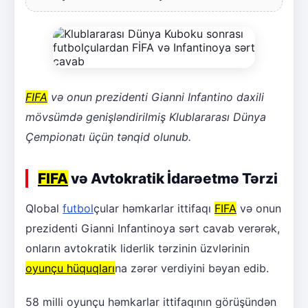
FIFA
və onun prezidenti Gianni Infantino daxili
mövsümdə genişləndirilmiş Klublararası Dünya
Çempionatı üçün tənqid olunub.
FIFA
və Avtokratik İdarəetmə Tərzi
Qlobal
futbol
çular həmkarlar ittifaqı
FIFA
və onun
prezidenti Gianni Infantinoya sərt cavab verərək,
onların avtokratik liderlik tərzinin üzvlərinin
oyunçu hüquqları
na zərər verdiyini bəyan edib.
58 milli oyunçu həmkarlar ittifaqının görüşündən