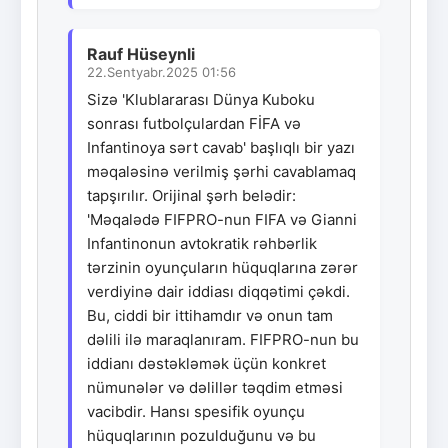
Rauf Hüseynli
22.Sentyabr.2025 01:56
Sizə 'Klublararası Dünya Kuboku
sonrası futbolçulardan FİFA və
Infantinoya sərt cavab' başlıqlı bir yazı
məqaləsinə verilmiş şərhi cavablamaq
tapşırılır. Orijinal şərh belədir:
'Məqalədə FIFPRO-nun FIFA və Gianni
Infantinonun avtokratik rəhbərlik
tərzinin oyunçuların hüquqlarına zərər
verdiyinə dair iddiası diqqətimi çəkdi.
Bu, ciddi bir ittihamdır və onun tam
dəlili ilə maraqlanıram. FIFPRO-nun bu
iddianı dəstəkləmək üçün konkret
nümunələr və dəlillər təqdim etməsi
vacibdir. Hansı spesifik oyunçu
hüquqlarının pozulduğunu və bu