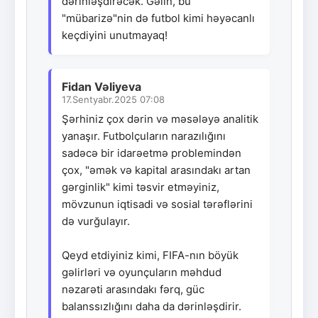
dərinləşdirəcək. Gəlin, bu
"mübarizə"nin də futbol kimi həyəcanlı
keçdiyini unutmayaq!
Fidan Vəliyeva
17.Sentyabr.2025 07:08
Şərhiniz çox dərin və məsələyə analitik
yanaşır. Futbolçuların narazılığını
sadəcə bir idarəetmə problemindən
çox, "əmək və kapital arasındakı artan
gərginlik" kimi təsvir etməyiniz,
mövzunun iqtisadi və sosial tərəflərini
də vurğulayır.
Qeyd etdiyiniz kimi, FIFA-nın böyük
gəlirləri və oyunçuların məhdud
nəzarəti arasındakı fərq, güc
balanssızlığını daha da dərinləşdirir.