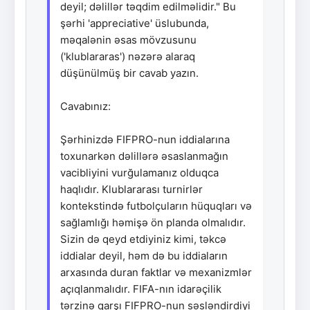
deyil; dəlillər təqdim edilməlidir." Bu
şərhi 'appreciative' üslubunda,
məqalənin əsas mövzusunu
('klublararas') nəzərə alaraq
düşünülmüş bir cavab yazın.
Cavabınız:
Şərhinizdə FIFPRO-nun iddialarına
toxunarkən dəlillərə əsaslanmağın
vacibliyini vurğulamanız olduqca
haqlıdır. Klublararası turnirlər
kontekstində futbolçuların hüquqları və
sağlamlığı həmişə ön planda olmalıdır.
Sizin də qeyd etdiyiniz kimi, təkcə
iddialar deyil, həm də bu iddiaların
arxasında duran faktlar və mexanizmlər
açıqlanmalıdır. FIFA-nın idarəçilik
tərzinə qarşı FIFPRO-nun səsləndirdiyi