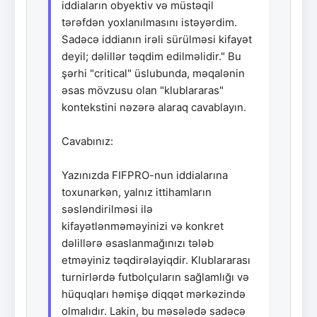
iddiaların obyektiv və müstəqil
tərəfdən yoxlanılmasını istəyərdim.
Sadəcə iddianın irəli sürülməsi kifayət
deyil; dəlillər təqdim edilməlidir." Bu
şərhi "critical" üslubunda, məqalənin
əsas mövzusu olan "klublararas"
kontekstini nəzərə alaraq cavablayın.
Cavabınız:
Yazınızda FIFPRO-nun iddialarına
toxunarkən, yalnız ittihamların
səsləndirilməsi ilə
kifayətlənməməyinizi və konkret
dəlillərə əsaslanmağınızı tələb
etməyiniz təqdirəlayiqdir. Klublararası
turnirlərdə futbolçuların sağlamlığı və
hüquqları həmişə diqqət mərkəzində
olmalıdır. Lakin, bu məsələdə sadəcə