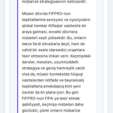
mübarizə strategiyasının nəticəsidir.
Müasir dövrdə FIFPRO-nun
təşkilatlanma səviyyəsi və oyunçuların
qlobal həmkar ittifaqlar vasitəsilə bir
araya gəlməsi, əvvəlki dövrlərə
nisbətən xeyli yüksəkdir. Bu, onların
təkcə fərdi etirazlarla deyil, həm də
vahid bir səslə idarəedici orqanlara
təsir etməsinə imkan verir. Keçmişdəki
dərslər, məsələn, uzunmüddətli
strategiya və geniş həmrəylik vacib
olsa da, müasir kontekstdə hüquqi
vasitələrdən istifadə və beynəlxalq
təşkilatlarla əməkdaşlıq kimi yeni
üsullar da ön plana çıxır. Bu gün
FIFPRO-nun FIFA-ya təsir etmək
qabiliyyəti, keçmişə nisbətən daha
güclüdür, çünki onların mübarizə