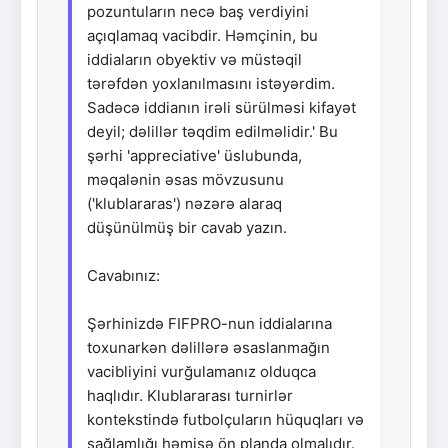
pozuntuların necə baş verdiyini
açıqlamaq vacibdir. Həmçinin, bu
iddiaların obyektiv və müstəqil
tərəfdən yoxlanılmasını istəyərdim.
Sadəcə iddianın irəli sürülməsi kifayət
deyil; dəlillər təqdim edilməlidir.' Bu
şərhi 'appreciative' üslubunda,
məqalənin əsas mövzusunu
('klublararas') nəzərə alaraq
düşünülmüş bir cavab yazın.
Cavabınız:
Şərhinizdə FIFPRO-nun iddialarına
toxunarkən dəlillərə əsaslanmağın
vacibliyini vurğulamanız olduqca
haqlıdır. Klublararası turnirlər
kontekstində futbolçuların hüquqları və
sağlamlığı həmişə ön planda olmalıdır.