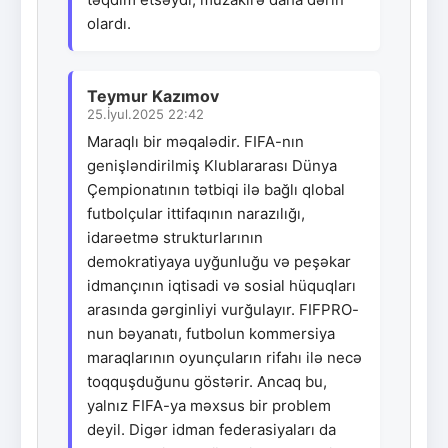
olardı.
Teymur Kazımov
25.İyul.2025 22:42
Maraqlı bir məqalədir. FIFA-nın
genişləndirilmiş Klublararası Dünya
Çempionatının tətbiqi ilə bağlı qlobal
futbolçular ittifaqının narazılığı,
idarəetmə strukturlarının
demokratiyaya uyğunluğu və peşəkar
idmançının iqtisadi və sosial hüquqları
arasında gərginliyi vurğulayır. FIFPRO-
nun bəyanatı, futbolun kommersiya
maraqlarının oyunçuların rifahı ilə necə
toqquşduğunu göstərir. Ancaq bu,
yalnız FIFA-ya məxsus bir problem
deyil. Digər idman federasiyaları da