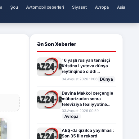
m
Şou
Avtomobil xəbərləri
Siyasət
Avropa
Asia
Ən Son Xəbərlər
16 yaşlı rusiyalı tennisçi
Kristina Lyutova dünya
reytinqində ciddi
irəliləyişə imza atdı
Dünya
04.Avqust.2026 11:06
Davina Makkol xərçənglə
mübarizədən sonra
televiziya fəaliyyətinə
fasilə verir
03.Avqust.2026 00:59
Avropa
ABŞ-da qızılca yayılması:
Son 35 ilin rekord