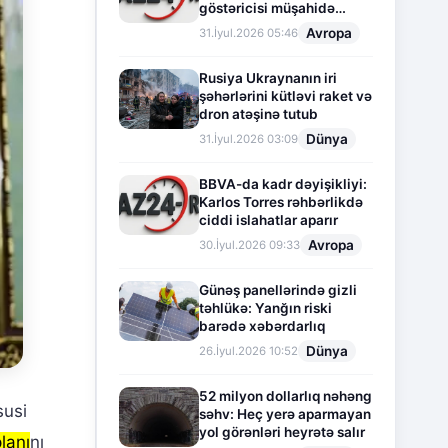
göstəricisi müşahidə
olunur
Avropa
31.İyul.2026 05:46
Rusiya Ukraynanın iri
şəhərlərini kütləvi raket və
dron atəşinə tutub
Dünya
31.İyul.2026 03:09
BBVA-da kadr dəyişikliyi:
Karlos Torres rəhbərlikdə
ciddi islahatlar aparır
Avropa
30.İyul.2026 09:33
Günəş panellərində gizli
təhlükə: Yanğın riski
barədə xəbərdarlıq
Dünya
26.İyul.2026 10:52
52 milyon dollarlıq nəhəng
susi
səhv: Heç yerə aparmayan
yol görənləri heyrətə salır
lanı
nı