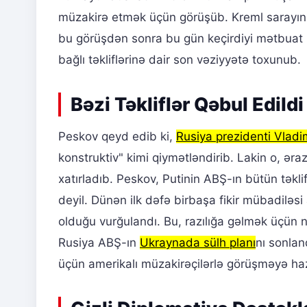
müzakirə etmək üçün görüşüb. Kreml sarayın
bu görüşdən sonra bu gün keçirdiyi mətbuat 
bağlı təkliflərinə dair son vəziyyətə toxunub.
Bəzi Təkliflər Qəbul Edildi
Peskov qeyd edib ki,
Rusiya prezidenti Vladi
konstruktiv" kimi qiymətləndirib. Lakin o, əra
xatırladıb. Peskov, Putinin ABŞ-ın bütün təkli
deyil. Dünən ilk dəfə birbaşa fikir mübadiləsi a
olduğu vurğulandı. Bu, razılığa gəlmək üçün no
Rusiya ABŞ-ın
Ukraynada sülh planı
nı sonlan
üçün amerikalı müzakirəçilərlə görüşməyə haz