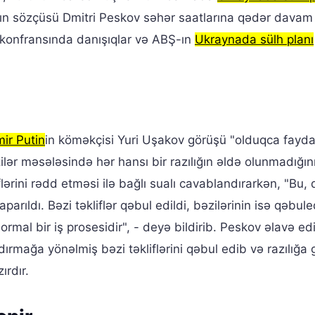
ın sözçüsü Dmitri Peskov səhər saatlarına qədər dava
konfransında danışıqlar və ABŞ-ın
Ukraynada sülh planı
mir Putin
in köməkçisi Yuri Uşakov görüşü "olduqca fayda
zilər məsələsində hər hansı bir razılığın əldə olunmadığın
flərini rədd etməsi ilə bağlı sualı cavablandırarkən, "Bu,
parıldı. Bəzi təkliflər qəbul edildi, bəzilərinin isə qəbul
rmal bir iş prosesidir", - deyə bildirib. Peskov əlavə edi
dırmağa yönəlmiş bəzi təkliflərini qəbul edib və razılığa
ırdır.