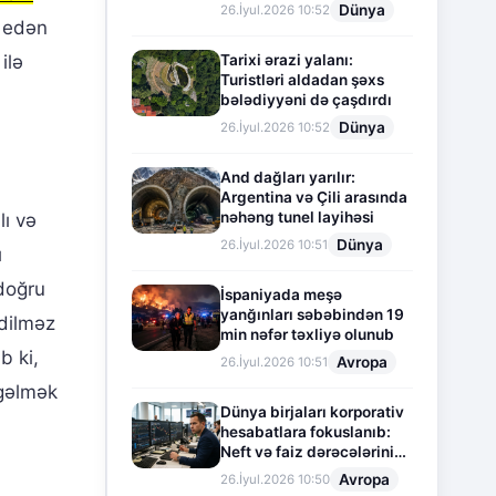
Dünya
26.İyul.2026 10:52
m edən
Tarixi ərazi yalanı:
ilə
Turistləri aldadan şəxs
bələdiyyəni də çaşdırdı
Dünya
26.İyul.2026 10:52
And dağları yarılır:
Argentina və Çili arasında
nəhəng tunel layihəsi
lı və
Dünya
26.İyul.2026 10:51
ı
 doğru
İspaniyada meşə
yanğınları səbəbindən 19
edilməz
min nəfər təxliyə olunub
b ki,
Avropa
26.İyul.2026 10:51
 gəlmək
Dünya birjaları korporativ
hesabatlara fokuslanıb:
Neft və faiz dərəcələrinin
təsiri altında cari vəziyyət
Avropa
26.İyul.2026 10:50