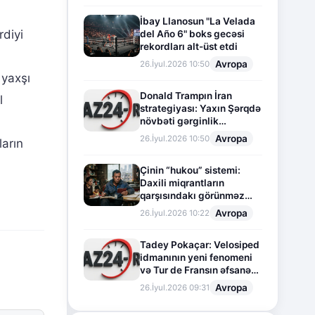
İbay Llanosun "La Velada
rdiyi
del Año 6" boks gecəsi
rekordları alt-üst etdi
Avropa
26.İyul.2026 10:50
 yaxşı
Donald Trampın İran
l
strategiyası: Yaxın Şərqdə
növbəti gərginlik
mərhələsi
Avropa
26.İyul.2026 10:50
arın
Çinin “hukou” sistemi:
Daxili miqrantların
qarşısındakı görünməz
sədd
Avropa
26.İyul.2026 10:22
Tadey Pokaçar: Velosiped
idmanının yeni fenomeni
və Tur de Fransın əfsanəvi
səhifəsi
Avropa
26.İyul.2026 09:31