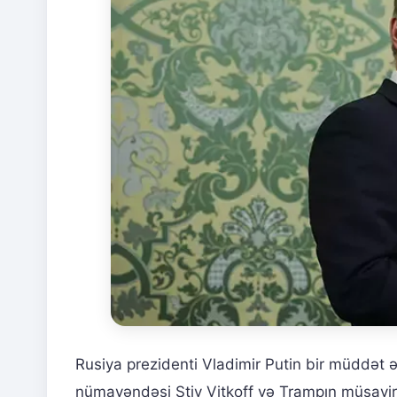
Rusiya prezidenti Vladimir Putin bir müddət 
nümayəndəsi Stiv Vitkoff və Trampın müşavir