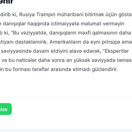
ənir
ldirib ki, Rusiya Trampın müharibəni bitirmək üçün göstə
an danışıqlar haqqında ictimaiyyətə məlumat verməyin
b ki, "Bu vəziyyətdə, danışıqların məxfi qalmasının daha
atiyanı dəstəkləmirik. Amerikalıların da eyni prinsipə əmə
r səviyyəsində davam etdiyini əlavə edərək, "Ekspertlər
i və bu nəticələr daha sonra ən yüksək səviyyədə təmasl
in bu forması tərəflər arasında etimadı gücləndirir.
sApp