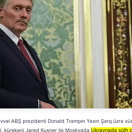
əvvəl ABŞ prezidenti Donald Trampın Yaxın Şərq üzrə xü
i, kürəkəni Jared Kuşner ilə Moskvada
Ukraynada sülh p