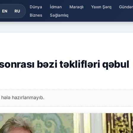
Dünya
İdman
Maraqlı
Yaxın Şərq
Gündə
EN
RU
Biznes
Sağlamlıq
sonrası bəzi təklifləri qəbul
 hələ hazırlanmayıb.