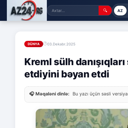
🔍
AZ
03.Dekabr.2025
DÜNYA
Kreml sülh danışıqları 
etdiyini bəyan etdi
🎧 Məqaləni dinlə:
Bu yazı üçün səsli versiya