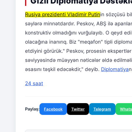
Gizli Diplomatiya Dəstəkl
Rusiya prezidenti Vladimir Putin
in sözçüsü bi
səylərə minnətdardır. Peskov, ABŞ ilə aparıl
konstruktiv olmadığını vurğulayıb. O qeyd edi
olacağına inanırıq. Biz "meqafon" tipli diplom
etdiyini görürük." Peskov, prosesin ekspertlə
səviyyəsində müəyyən nəticələr əldə edilməl
əsasını təşkil edəcəkdir," deyib.
Diplomatiya
n
24 saat
Paylaş:
Facebook
Twitter
Telegram
What