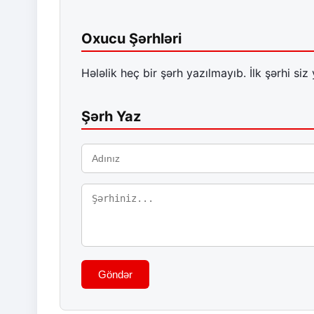
Oxucu Şərhləri
Hələlik heç bir şərh yazılmayıb. İlk şərhi siz 
Şərh Yaz
Göndər