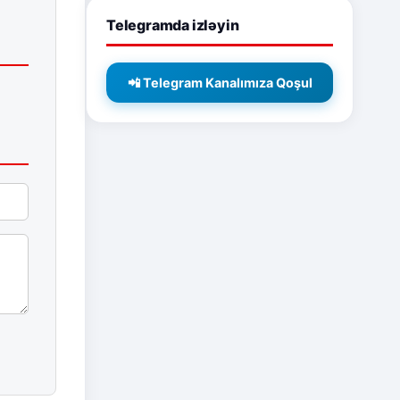
Telegramda izləyin
📲 Telegram Kanalımıza Qoşul