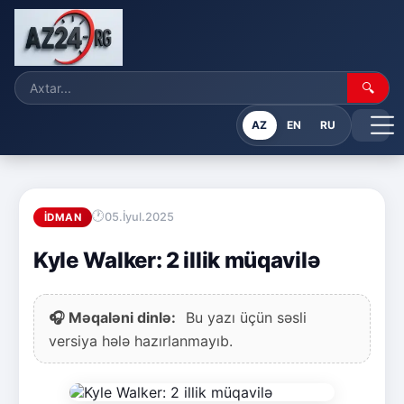
🔍
AZ
EN
RU
05.İyul.2025
İDMAN
Kyle Walker: 2 illik müqavilə
🎧 Məqaləni dinlə:
Bu yazı üçün səsli
versiya hələ hazırlanmayıb.