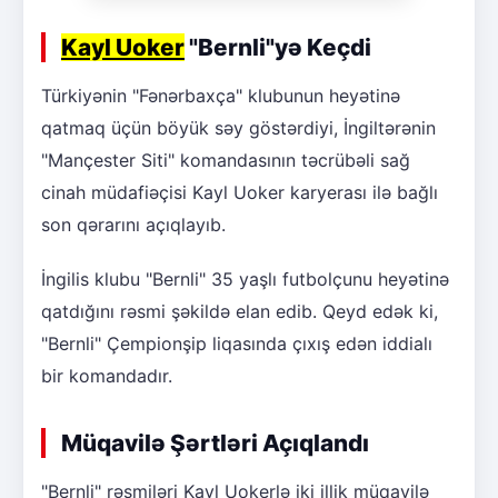
Kayl Uoker
"Bernli"yə Keçdi
Türkiyənin "Fənərbaxça" klubunun heyətinə
qatmaq üçün böyük səy göstərdiyi, İngiltərənin
"Mançester Siti" komandasının təcrübəli sağ
cinah müdafiəçisi Kayl Uoker karyerası ilə bağlı
son qərarını açıqlayıb.
İngilis klubu "Bernli" 35 yaşlı futbolçunu heyətinə
qatdığını rəsmi şəkildə elan edib. Qeyd edək ki,
"Bernli" Çempionşip liqasında çıxış edən iddialı
bir komandadır.
Müqavilə Şərtləri Açıqlandı
"Bernli" rəsmiləri Kayl Uokerlə iki illik müqavilə