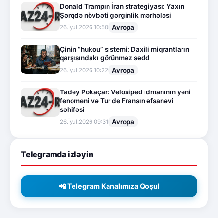
Donald Trampın İran strategiyası: Yaxın
Şərqdə növbəti gərginlik mərhələsi
Avropa
26.İyul.2026 10:50
Çinin “hukou” sistemi: Daxili miqrantların
qarşısındakı görünməz sədd
Avropa
26.İyul.2026 10:22
Tadey Pokaçar: Velosiped idmanının yeni
fenomeni və Tur de Fransın əfsanəvi
səhifəsi
Avropa
26.İyul.2026 09:31
Telegramda izləyin
📲 Telegram Kanalımıza Qoşul