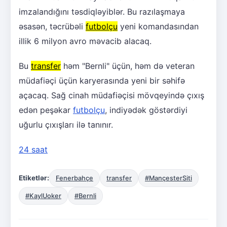
imzalandığını təsdiqləyiblər. Bu razılaşmaya
əsasən, təcrübəli
futbolçu
yeni komandasından
illik 6 milyon avro məvacib alacaq.
Bu
transfer
həm "Bernli" üçün, həm də veteran
müdafiəçi üçün karyerasında yeni bir səhifə
açacaq. Sağ cinah müdafiəçisi mövqeyində çıxış
edən peşəkar
futbolçu
, indiyədək göstərdiyi
uğurlu çıxışları ilə tanınır.
24 saat
Etiketlər:
Fenerbahçe
transfer
#MançesterSiti
#KaylUoker
#Bernli