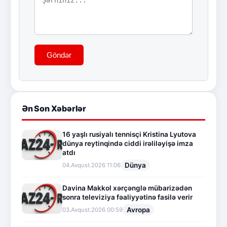
Göndər
Ən Son Xəbərlər
16 yaşlı rusiyalı tennisçi Kristina Lyutova
dünya reytinqində ciddi irəliləyişə imza
atdı
Dünya
04.Avqust.2026 11:06
Davina Makkol xərçənglə mübarizədən
sonra televiziya fəaliyyətinə fasilə verir
Avropa
03.Avqust.2026 00:59