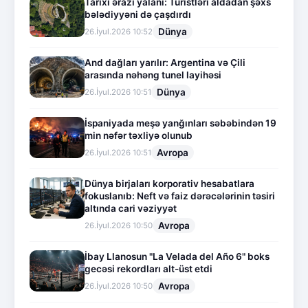
Tarixi ərazi yalanı: Turistləri aldadan şəxs
bələdiyyəni də çaşdırdı
Dünya
26.İyul.2026 10:52
And dağları yarılır: Argentina və Çili
arasında nəhəng tunel layihəsi
Dünya
26.İyul.2026 10:51
İspaniyada meşə yanğınları səbəbindən 19
min nəfər təxliyə olunub
Avropa
26.İyul.2026 10:51
Dünya birjaları korporativ hesabatlara
fokuslanıb: Neft və faiz dərəcələrinin təsiri
altında cari vəziyyət
Avropa
26.İyul.2026 10:50
İbay Llanosun "La Velada del Año 6" boks
gecəsi rekordları alt-üst etdi
Avropa
26.İyul.2026 10:50