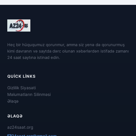
Heç bir hüququmuz qorunmur, amma siz yenə də qorunurmuş
kimi davranın və saytda dərc olunan xəbərlərdən istifadə zamanı
24 saat saytına istinad edin.
QUICK LINKS
Gizlilik Siyasəti
Məlumatların Silinməsi
Əlaqə
ƏLAQƏ
az24saat.org
24saat.org@gmail.com