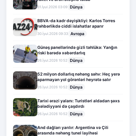
Dünya
31.İyul.2026 03:09
BBVA-da kadr dəyişikliyi: Karlos Torres
rəhbərlikdə ciddi islahatlar aparır
Avropa
30.İyul.2026 09:33
Günəş panellərində gizli təhlükə: Yanğın
riski barədə xəbərdarlıq
Dünya
26.İyul.2026 10:52
52 milyon dollarlıq nəhəng səhv: Heç yerə
aparmayan yol görənləri heyrətə salır
Dünya
26.İyul.2026 10:52
Tarixi ərazi yalanı: Turistləri aldadan şəxs
bələdiyyəni də çaşdırdı
Dünya
26.İyul.2026 10:52
And dağları yarılır: Argentina və Çili
arasında nəhəng tunel layihəsi