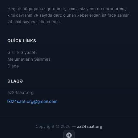
Heç bir hüququmuz qorunmur, amma siz yenə də qorunurmuş
kimi davranın və saytda dərc olunan xəbərlərdən istifadə zamanı
24 saat saytına istinad edin.
QUICK LINKS
Gizlilik Siyasəti
Məlumatların Silinməsi
Əlaqə
ƏLAQƏ
az24saat.org
24saat.org@gmail.com
Copyright © 2026 —
az24saat.org