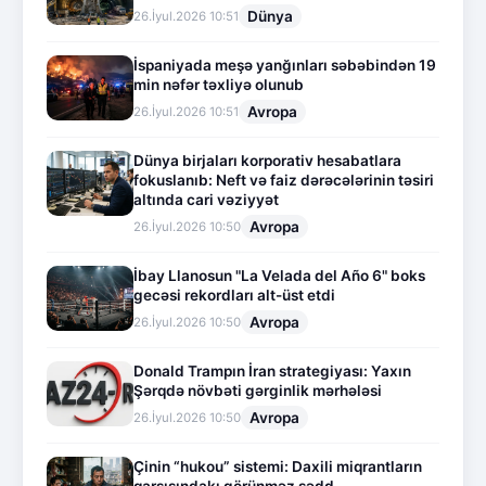
Dünya
26.İyul.2026 10:51
İspaniyada meşə yanğınları səbəbindən 19
min nəfər təxliyə olunub
Avropa
26.İyul.2026 10:51
Dünya birjaları korporativ hesabatlara
fokuslanıb: Neft və faiz dərəcələrinin təsiri
altında cari vəziyyət
Avropa
26.İyul.2026 10:50
İbay Llanosun "La Velada del Año 6" boks
gecəsi rekordları alt-üst etdi
Avropa
26.İyul.2026 10:50
Donald Trampın İran strategiyası: Yaxın
Şərqdə növbəti gərginlik mərhələsi
Avropa
26.İyul.2026 10:50
Çinin “hukou” sistemi: Daxili miqrantların
qarşısındakı görünməz sədd