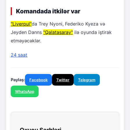
Komandada itkilər var
"Liverpul"
da Trey Nyoni, Federiko Kyeza və
Jeyden Danns
"Qalatasaray"
ilə oyunda iştirak
etməyəcəklər.
24 saat
Paylaş:
Facebook
Twitter
Telegram
WhatsApp