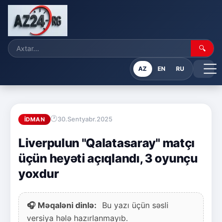
🔍
AZ
EN
RU
30.Sentyabr.2025
İDMAN
Liverpulun "Qalatasaray" matçı
üçün heyəti açıqlandı, 3 oyunçu
yoxdur
🎧 Məqaləni dinlə:
Bu yazı üçün səsli
versiya hələ hazırlanmayıb.