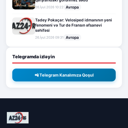
Avropa
26.İyul.2026 10:22
Tadey Pokaçar: Velosiped idmanının yeni
fenomeni və Tur de Fransın əfsanəvi
səhifəsi
Avropa
26.İyul.2026 09:31
Telegramda izləyin
📲 Telegram Kanalımıza Qoşul