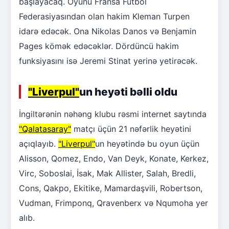
başlayacaq. Oyunu Fransa Futbol
Federasiyasından olan hakim Kleman Turpen
idarə edəcək. Ona Nikolas Danos və Benjamin
Pages kömək edəcəklər. Dördüncü hakim
funksiyasını isə Jeremi Stinat yerinə yetirəcək.
"Liverpul"
un heyəti bəlli oldu
İngiltərənin nəhəng klubu rəsmi internet saytında
"Qalatasaray"
matçı üçün 21 nəfərlik heyətini
açıqlayıb.
"Liverpul"
un heyətində bu oyun üçün
Alisson, Qomez, Endo, Van Deyk, Konate, Kerkez,
Virc, Soboslai, İsak, Mak Allister, Salah, Bredli,
Cons, Qakpo, Ekitike, Mamardaşvili, Robertson,
Vudman, Frimponq, Qravenberx və Nqumoha yer
alıb.