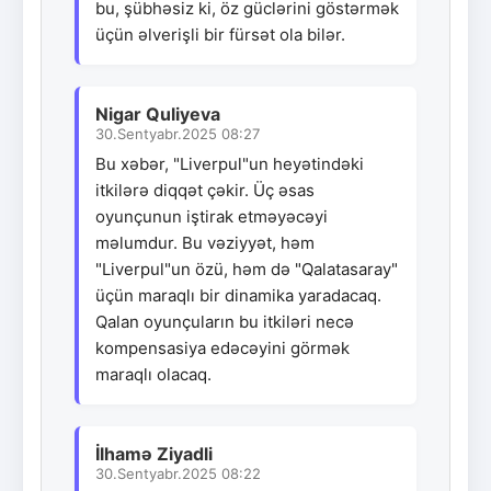
bu, şübhəsiz ki, öz güclərini göstərmək
üçün əlverişli bir fürsət ola bilər.
Nigar Quliyeva
30.Sentyabr.2025 08:27
Bu xəbər, "Liverpul"un heyətindəki
itkilərə diqqət çəkir. Üç əsas
oyunçunun iştirak etməyəcəyi
məlumdur. Bu vəziyyət, həm
"Liverpul"un özü, həm də "Qalatasaray"
üçün maraqlı bir dinamika yaradacaq.
Qalan oyunçuların bu itkiləri necə
kompensasiya edəcəyini görmək
maraqlı olacaq.
İlhamə Ziyadli
30.Sentyabr.2025 08:22