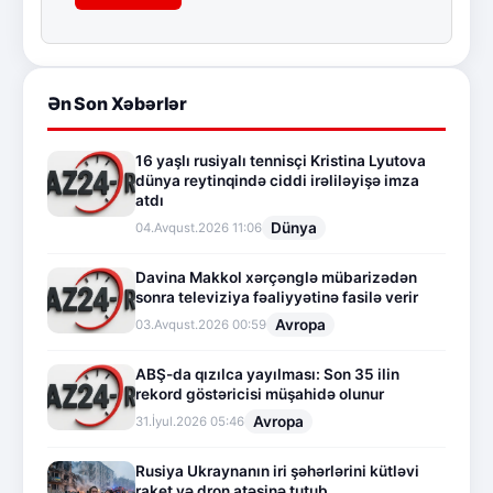
Ən Son Xəbərlər
16 yaşlı rusiyalı tennisçi Kristina Lyutova
dünya reytinqində ciddi irəliləyişə imza
atdı
Dünya
04.Avqust.2026 11:06
Davina Makkol xərçənglə mübarizədən
sonra televiziya fəaliyyətinə fasilə verir
Avropa
03.Avqust.2026 00:59
ABŞ-da qızılca yayılması: Son 35 ilin
rekord göstəricisi müşahidə olunur
Avropa
31.İyul.2026 05:46
Rusiya Ukraynanın iri şəhərlərini kütləvi
raket və dron atəşinə tutub