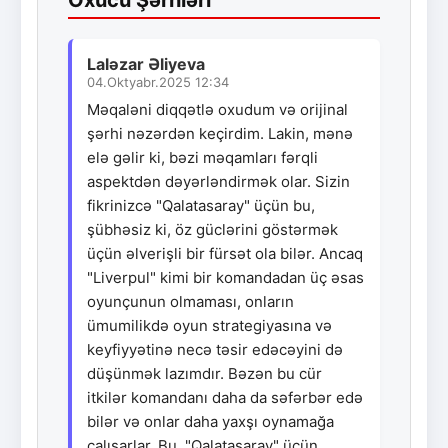
Oxucu Şərhləri
Laləzar Əliyeva
04.Oktyabr.2025 12:34
Məqaləni diqqətlə oxudum və orijinal
şərhi nəzərdən keçirdim. Lakin, mənə
elə gəlir ki, bəzi məqamları fərqli
aspektdən dəyərləndirmək olar. Sizin
fikrinizcə "Qalatasaray" üçün bu,
şübhəsiz ki, öz güclərini göstərmək
üçün əlverişli bir fürsət ola bilər. Ancaq
"Liverpul" kimi bir komandadan üç əsas
oyunçunun olmaması, onların
ümumilikdə oyun strategiyasına və
keyfiyyətinə necə təsir edəcəyini də
düşünmək lazımdır. Bəzən bu cür
itkilər komandanı daha da səfərbər edə
bilər və onlar daha yaxşı oynamağa
çalışarlar. Bu, "Qalatasaray" üçün