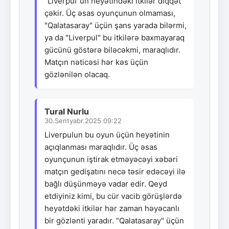
"Liverpul"un heyətindəki itkilər diqqət
çəkir. Üç əsas oyunçunun olmaması,
"Qalatasaray" üçün şans yarada bilərmi,
ya da "Liverpul" bu itkilərə baxmayaraq
gücünü göstərə biləcəkmi, maraqlıdır.
Matçın nəticəsi hər kəs üçün
gözlənilən olacaq.
Tural Nurlu
30.Sentyabr.2025 09:22
Liverpulun bu oyun üçün heyətinin
açıqlanması maraqlıdır. Üç əsas
oyunçunun iştirak etməyəcəyi xəbəri
matçın gedişatını necə təsir edəcəyi ilə
bağlı düşünməyə vadar edir. Qeyd
etdiyiniz kimi, bu cür vacib görüşlərdə
heyətdəki itkilər hər zaman həyəcanlı
bir gözlənti yaradır. "Qalatasaray" üçün