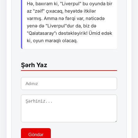
Hə, baxıram ki, "Liverpul" bu oyunda bir
az "zəif" çıxacaq, heyətdə itkilər
varmış. Amma nə fərqi var, nəticədə
yenə də "Liverpul"dur da, biz də
"Qalatasaray"ı dəstəkləyirik! Ümid edək
ki, oyun maraqlı olacaq.
Şərh Yaz
Göndər