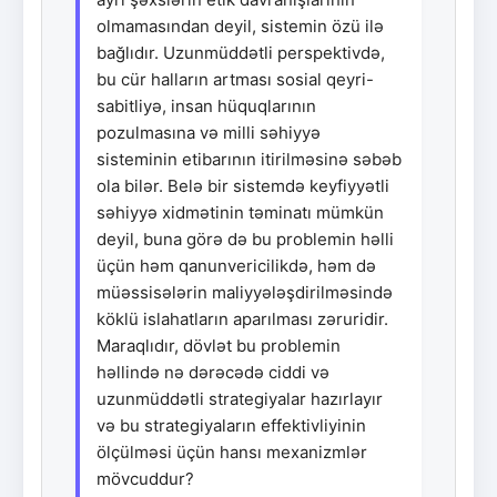
olmamasından deyil, sistemin özü ilə
bağlıdır. Uzunmüddətli perspektivdə,
bu cür halların artması sosial qeyri-
sabitliyə, insan hüquqlarının
pozulmasına və milli səhiyyə
sisteminin etibarının itirilməsinə səbəb
ola bilər. Belə bir sistemdə keyfiyyətli
səhiyyə xidmətinin təminatı mümkün
deyil, buna görə də bu problemin həlli
üçün həm qanunvericilikdə, həm də
müəssisələrin maliyyələşdirilməsində
köklü islahatların aparılması zəruridir.
Maraqlıdır, dövlət bu problemin
həllində nə dərəcədə ciddi və
uzunmüddətli strategiyalar hazırlayır
və bu strategiyaların effektivliyinin
ölçülməsi üçün hansı mexanizmlər
mövcuddur?