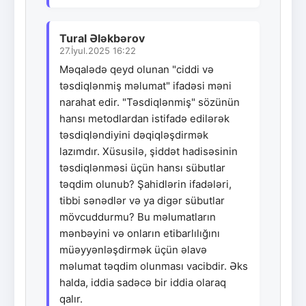
Tural Ələkbərov
27.İyul.2025 16:22
Məqalədə qeyd olunan "ciddi və
təsdiqlənmiş məlumat" ifadəsi məni
narahat edir. "Təsdiqlənmiş" sözünün
hansı metodlardan istifadə edilərək
təsdiqləndiyini dəqiqləşdirmək
lazımdır. Xüsusilə, şiddət hadisəsinin
təsdiqlənməsi üçün hansı sübutlar
təqdim olunub? Şahidlərin ifadələri,
tibbi sənədlər və ya digər sübutlar
mövcuddurmu? Bu məlumatların
mənbəyini və onların etibarlılığını
müəyyənləşdirmək üçün əlavə
məlumat təqdim olunması vacibdir. Əks
halda, iddia sadəcə bir iddia olaraq
qalır.