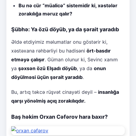
Bu nə cür “müalicə” sistemidir ki, xəstələr
zorakılığa məruz qalır?
Şübhə: Ya özü döyüb, ya da şərait yaradıb
Əldə etdiyimiz məlumatlar onu göstərir ki,
xəstəxana rəhbərliyi bu hadisəni
ört-basdır
etməyə çalışır
. Güman olunur ki, Sevinc xanım
ya
şəxsən özü Elşadı döyüb
, ya da
onun
döyülməsi üçün şərait yaradıb
.
Bu, artıq təkcə rüşvət cinayəti deyil –
insanlığa
qarşı yönəlmiş açıq zorakılıqdır.
Baş həkim Orxan Cəfərov hara baxır?