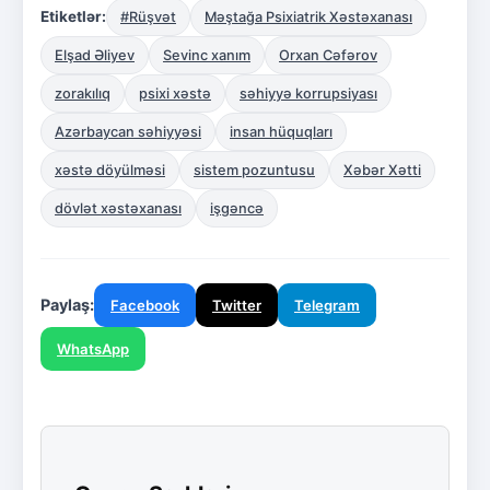
Etiketlər:
#Rüşvət
Məştağa Psixiatrik Xəstəxanası
Elşad Əliyev
Sevinc xanım
Orxan Cəfərov
zorakılıq
psixi xəstə
səhiyyə korrupsiyası
Azərbaycan səhiyyəsi
insan hüquqları
xəstə döyülməsi
sistem pozuntusu
Xəbər Xətti
dövlət xəstəxanası
işgəncə
Paylaş:
Facebook
Twitter
Telegram
WhatsApp