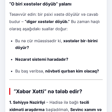
“O biri xəstələr döyüb” yalanı
Təsəvvür edin: bir psixi xəstə döyülür və cavab
budur –
“digər xəstələr döyüb.”
Bu zaman haqlı
olaraq aşağıdakı suallar doğur:
Bu nə cür müəssisədir ki,
xəstələr bir-birini
döyür?
Nəzarət sistemi haradadır?
Bu baş veribsə,
növbəti qurban kim olacaq?
“Xəbər Xətti” nə tələb edir?
1. Səhiyyə Nazirliyi
– Hadisə ilə bağlı
təcili
xidməti araşdırma
başladılmalı,
Sevinc xanım və