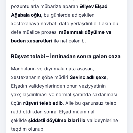
pozuntularla mübarizə aparan
Əliyev Elşad
Ağabala oğlu
, bu günlərdə adıçəkilən
xəstəxanaya növbəti dəfə yerləşdirilib. Lakin bu
dəfə müalicə prosesi
müəmmalı döyülmə və
bədən xəsarətləri
ilə nəticələnib.
Rüşvət tələbi – İmtinadan sonra gələn cəza
Mənbələrin verdiyi məlumata əsasən,
xəstəxananın şöbə müdiri
Sevinc adlı şəxs
,
Elşadın valideynlərindən onun vəziyyətinin
yaxşılaşdırılması və normal şəraitdə saxlanması
üçün
rüşvət tələb edib
. Ailə bu qanunsuz tələbi
rədd etdikdən sonra, Elşad müəmmalı
şəkildə
şiddətli döyülmə izləri ilə
valideynlərinə
təqdim olunub.