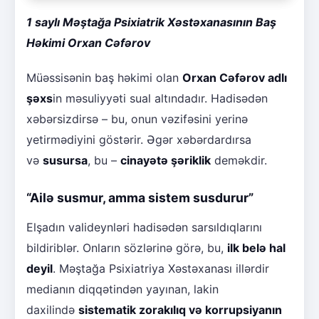
1 saylı Məştağa Psixiatrik Xəstəxanasının Baş
Həkimi Orxan Cəfərov
Müəssisənin baş həkimi olan
Orxan Cəfərov adlı
şəxs
in məsuliyyəti sual altındadır. Hadisədən
xəbərsizdirsə – bu, onun vəzifəsini yerinə
yetirmədiyini göstərir. Əgər xəbərdardırsa
və
susursa
, bu –
cinayətə şəriklik
deməkdir.
“Ailə susmur, amma sistem susdurur”
Elşadın valideynləri hadisədən sarsıldıqlarını
bildiriblər. Onların sözlərinə görə, bu,
ilk belə hal
deyil
. Məştağa Psixiatriya Xəstəxanası illərdir
medianın diqqətindən yayınan, lakin
daxilində
sistematik zorakılıq və korrupsiyanın