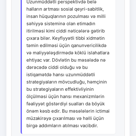
Uzunmüddətli perspektivdə belə
halların artması sosial qeyri-sabitlik,
insan hüquqlarının pozulması və milli
səhiyyə sisteminə olan etimadın
itirilməsi kimi ciddi nəticələrə gətirib
çıxara bilər. Keyfiyyətli tibbi xidmətin
təmin edilməsi üçün qanunvericilikdə
və maliyyələşdirmədə köklü islahatlara
ehtiyac var. Dövlətin bu məsələdə nə
dərəcədə ciddi olduğu və bu
istiqamətdə hansı uzunmüddətli
strategiyaların mövcudluğu, həmçinin
bu strategiyaların effektivliyinin
ölçülməsi üçün hansı mexanizmlərin
fəaliyyət göstərdiyi sualları da böyük
önəm kəsb edir. Bu məsələlərin ictimai
müzakirəyə çıxarılması və həlli üçün
birgə addımların atılması vacibdir.