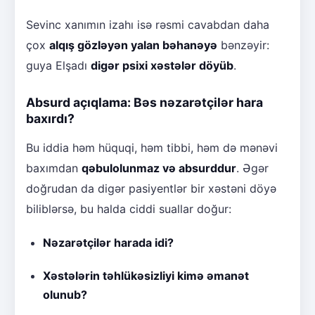
Sevinc xanımın izahı isə rəsmi cavabdan daha
çox
alqış gözləyən yalan bəhanəyə
bənzəyir:
guya Elşadı
digər psixi xəstələr döyüb
.
Absurd açıqlama: Bəs nəzarətçilər hara
baxırdı?
Bu iddia həm hüquqi, həm tibbi, həm də mənəvi
baxımdan
qəbulolunmaz və absurddur
. Əgər
doğrudan da digər pasiyentlər bir xəstəni döyə
biliblərsə, bu halda ciddi suallar doğur:
Nəzarətçilər harada idi?
Xəstələrin təhlükəsizliyi kimə əmanət
olunub?