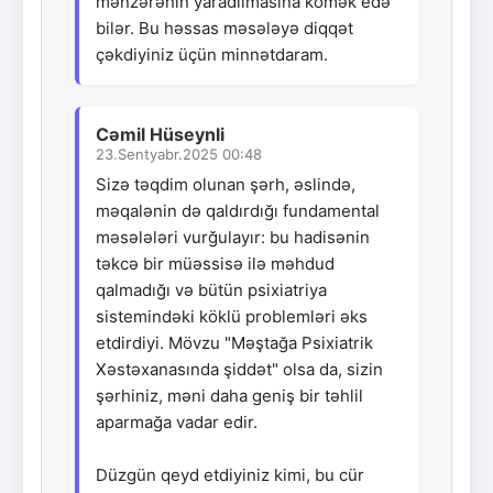
mənzərənin yaradılmasına kömək edə
bilər. Bu həssas məsələyə diqqət
çəkdiyiniz üçün minnətdaram.
Cəmil Hüseynli
23.Sentyabr.2025 00:48
Sizə təqdim olunan şərh, əslində,
məqalənin də qaldırdığı fundamental
məsələləri vurğulayır: bu hadisənin
təkcə bir müəssisə ilə məhdud
qalmadığı və bütün psixiatriya
sistemindəki köklü problemləri əks
etdirdiyi. Mövzu "Məştağa Psixiatrik
Xəstəxanasında şiddət" olsa da, sizin
şərhiniz, məni daha geniş bir təhlil
aparmağa vadar edir.
Düzgün qeyd etdiyiniz kimi, bu cür