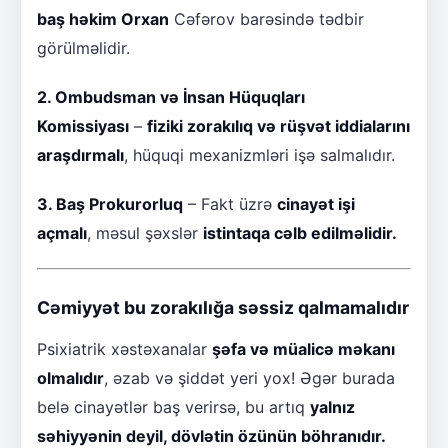
baş həkim Orxan
Cəfərov barəsində tədbir
görülməlidir.
2. Ombudsman və İnsan Hüquqları
Komissiyası
–
fiziki zorakılıq və rüşvət iddialarını
araşdırmalı
, hüquqi mexanizmləri işə salmalıdır.
3. Baş Prokurorluq
– Fakt üzrə
cinayət işi
açmalı
, məsul şəxslər
istintaqa cəlb edilməlidir.
Cəmiyyət bu zorakılığa səssiz qalmamalıdır
Psixiatrik xəstəxanalar
şəfa və müalicə məkanı
olmalıdır
, əzab və şiddət yeri yox! Əgər burada
belə cinayətlər baş verirsə, bu artıq
yalnız
səhiyyənin deyil, dövlətin özünün böhranıdır.