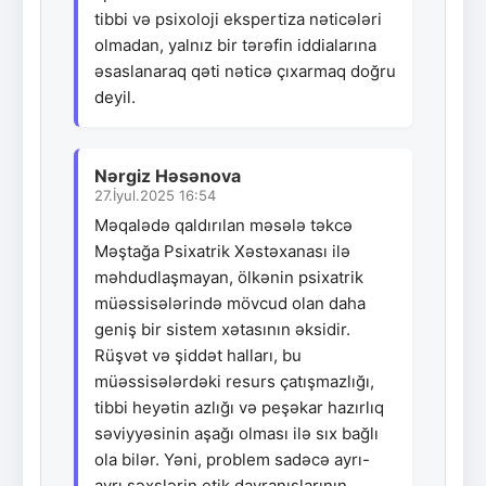
tibbi və psixoloji ekspertiza nəticələri
olmadan, yalnız bir tərəfin iddialarına
əsaslanaraq qəti nəticə çıxarmaq doğru
deyil.
Nərgiz Həsənova
27.İyul.2025 16:54
Məqalədə qaldırılan məsələ təkcə
Məştağa Psixatrik Xəstəxanası ilə
məhdudlaşmayan, ölkənin psixatrik
müəssisələrində mövcud olan daha
geniş bir sistem xətasının əksidir.
Rüşvət və şiddət halları, bu
müəssisələrdəki resurs çatışmazlığı,
tibbi heyətin azlığı və peşəkar hazırlıq
səviyyəsinin aşağı olması ilə sıx bağlı
ola bilər. Yəni, problem sadəcə ayrı-
ayrı şəxslərin etik davranışlarının