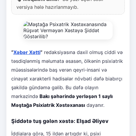
versiya hələ hazırlanmayıb.
“
Xəbər Xətti
”
redaksiyasına daxil olmuş ciddi və
təsdiqlənmiş məlumata əsasən, ölkənin psixiatrik
müəssisələrində baş verən qeyri-insani və
cinayət xarakterli hadisələr növbəti dəfə biabırçı
şəkildə gündəmə gəlib. Bu dəfə olayın
mərkəzində
Bakı şəhərində yerləşən 1 saylı
Məştağa Psixiatrik Xəstəxanası
dayanır.
Şiddətə tuş gələn xəstə: Elşad Əliyev
İddialara görə, 15 ildən artıqdır ki, psixi