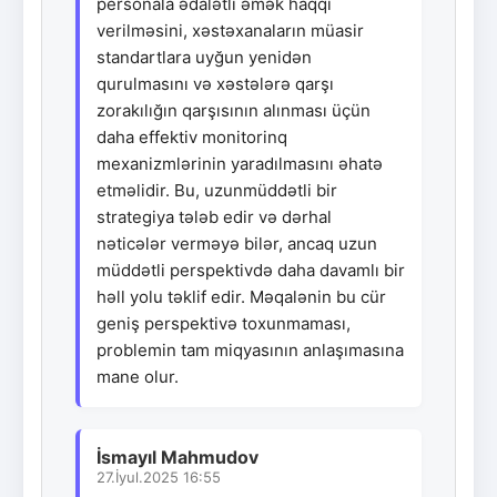
personala ədalətli əmək haqqı
verilməsini, xəstəxanaların müasir
standartlara uyğun yenidən
qurulmasını və xəstələrə qarşı
zorakılığın qarşısının alınması üçün
daha effektiv monitorinq
mexanizmlərinin yaradılmasını əhatə
etməlidir. Bu, uzunmüddətli bir
strategiya tələb edir və dərhal
nəticələr verməyə bilər, ancaq uzun
müddətli perspektivdə daha davamlı bir
həll yolu təklif edir. Məqalənin bu cür
geniş perspektivə toxunmaması,
problemin tam miqyasının anlaşımasına
mane olur.
İsmayıl Mahmudov
27.İyul.2025 16:55