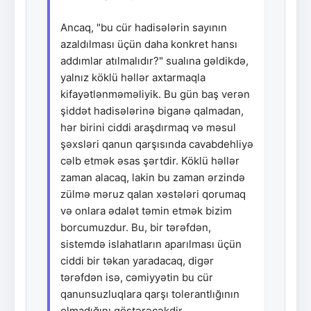
Ancaq, "bu cür hadisələrin sayının
azaldılması üçün daha konkret hansı
addımlar atılmalıdır?" sualına gəldikdə,
yalnız köklü həllər axtarmaqla
kifayətlənməməliyik. Bu gün baş verən
şiddət hadisələrinə biganə qalmadan,
hər birini ciddi araşdırmaq və məsul
şəxsləri qanun qarşısında cavabdehliyə
cəlb etmək əsas şərtdir. Köklü həllər
zaman alacaq, lakin bu zaman ərzində
zülmə məruz qalan xəstələri qorumaq
və onlara ədalət təmin etmək bizim
borcumuzdur. Bu, bir tərəfdən,
sistemdə islahatların aparılması üçün
ciddi bir təkan yaradacaq, digər
tərəfdən isə, cəmiyyətin bu cür
qanunsuzluqlara qarşı tolerantlığının
olmadığını göstərəcəkdir.