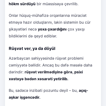
hökm sürdüyü
bir müəssisəyə çevrilib.
Onlar hüquq-mühafizə orqanlarına müraciət
etməyə hazır olduqlarını, lakin sistemin bu cür
şikayətləri necə
yoxa çıxardığını
çox yaxşı
bildiklərini də qeyd ediblər.
Rüşvət ver, ya da döyül
Azərbaycan səhiyyəsində rüşvət problemi
cəmiyyətə bəllidir. Ancaq bu dəfə məsələ daha
dərindir:
rüşvət verilmədiyinə görə, psixi
xəstəyə bədən xəsarəti yetirilib.
Bu, sadəcə inzibati pozuntu deyil – bu,
açıq-
aşkar işgəncədir.