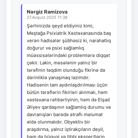
Nərgiz Ramizova
27.Avqust.2025 11:38
Şərhinizdə qeyd etdiyiniz kimi,
Məştağa Psixiatrik Xəstəxanasında baş
verən hadisələr şübhəsiz ki, narahatlıq
doğurur və psixi sağlamlıq
müəssisələrindəki problemlərə diqqət
çəkir. Lakin, məsələnin yalnız bir
tərəfinin təqdim olunduğu fikrinə də
dərinliklə yanaşmaq lazımdır.
Hadisənin tam aydınlaşdırılması üçün
bütün tərəflərin fikirləri alınmalı, həm
xəstəxana rəhbərliyinin, həm də Elşad
Əliyev qardaşının sağlamlıq durumu və
davranışları barədə ətraflı məlumat
əldə olunmalıdır. Obyektiv bir
araşdırma, yalnız iştirakçıların deyil,
həm də hüquqi və tibbi ekspertlərin