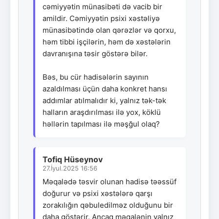
cəmiyyətin münasibəti də vacib bir
amildir. Cəmiyyətin psixi xəstəliyə
münasibətində olan qərəzlər və qorxu,
həm tibbi işçilərin, həm də xəstələrin
davranışına təsir göstərə bilər.
Bəs, bu cür hadisələrin sayının
azaldılması üçün daha konkret hansı
addımlar atılmalıdır ki, yalnız tək-tək
halların araşdırılması ilə yox, köklü
həllərin tapılması ilə məşğul olaq?
Tofiq Hüseynov
27.İyul.2025 16:56
Məqalədə təsvir olunan hadisə təəssüf
doğurur və psixi xəstələrə qarşı
zorakılığın qəbuledilməz olduğunu bir
daha göstərir. Ancaq məqalənin yalnız