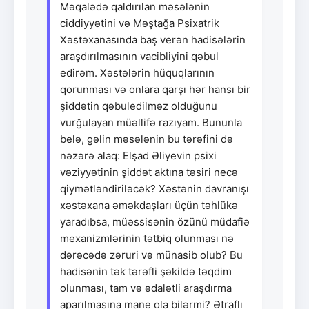
Məqalədə qaldırılan məsələnin
ciddiyyətini və Məştağa Psixatrik
Xəstəxanasında baş verən hadisələrin
araşdırılmasının vacibliyini qəbul
edirəm. Xəstələrin hüquqlarının
qorunması və onlara qarşı hər hansı bir
şiddətin qəbuledilməz olduğunu
vurğulayan müəllifə razıyam. Bununla
belə, gəlin məsələnin bu tərəfini də
nəzərə alaq: Elşad Əliyevin psixi
vəziyyətinin şiddət aktına təsiri necə
qiymətləndiriləcək? Xəstənin davranışı
xəstəxana əməkdaşları üçün təhlükə
yaradıbsa, müəssisənin özünü müdafiə
mexanizmlərinin tətbiq olunması nə
dərəcədə zəruri və münasib olub? Bu
hadisənin tək tərəfli şəkildə təqdim
olunması, tam və ədalətli araşdırma
aparılmasına mane ola bilərmi? Ətraflı