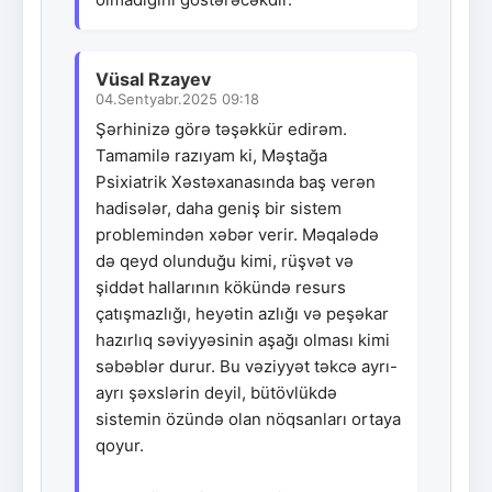
Vüsal Rzayev
04.Sentyabr.2025 09:18
Şərhinizə görə təşəkkür edirəm.
Tamamilə razıyam ki, Məştağa
Psixiatrik Xəstəxanasında baş verən
hadisələr, daha geniş bir sistem
problemindən xəbər verir. Məqalədə
də qeyd olunduğu kimi, rüşvət və
şiddət hallarının kökündə resurs
çatışmazlığı, heyətin azlığı və peşəkar
hazırlıq səviyyəsinin aşağı olması kimi
səbəblər durur. Bu vəziyyət təkcə ayrı-
ayrı şəxslərin deyil, bütövlükdə
sistemin özündə olan nöqsanları ortaya
qoyur.