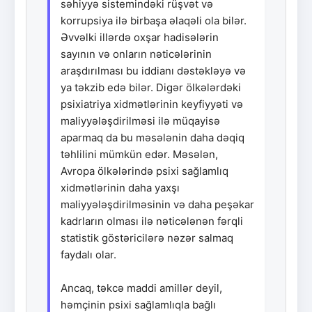
səhiyyə sistemindəki rüşvət və
korrupsiya ilə birbaşa əlaqəli ola bilər.
Əvvəlki illərdə oxşar hadisələrin
sayının və onların nəticələrinin
araşdırılması bu iddianı dəstəkləyə və
ya təkzib edə bilər. Digər ölkələrdəki
psixiatriya xidmətlərinin keyfiyyəti və
maliyyələşdirilməsi ilə müqayisə
aparmaq da bu məsələnin daha dəqiq
təhlilini mümkün edər. Məsələn,
Avropa ölkələrində psixi sağlamlıq
xidmətlərinin daha yaxşı
maliyyələşdirilməsinin və daha peşəkar
kadrların olması ilə nəticələnən fərqli
statistik göstəricilərə nəzər salmaq
faydalı olar.
Ancaq, təkcə maddi amillər deyil,
həmçinin psixi sağlamlıqla bağlı