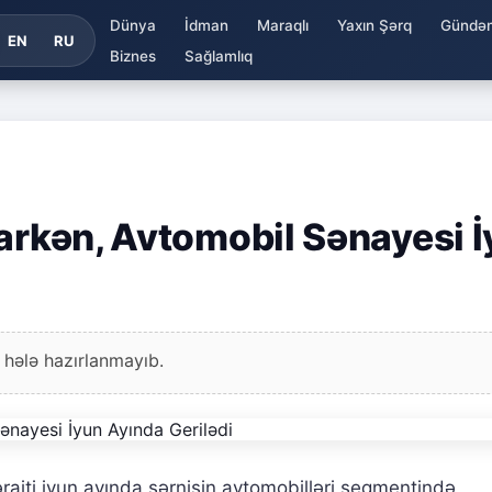
Dünya
İdman
Maraqlı
Yaxın Şərq
Gündə
EN
RU
Biznes
Sağlamlıq
tarkən, Avtomobil Sənayesi 
 hələ hazırlanmayıb.
raiti iyun ayında sərnişin avtomobilləri seqmentində