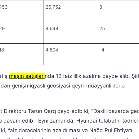
453
25,752
3
29
4,644
25
18
4,804
-4
atış
maşın satışları
nda 12 faiz illik azalma qeydə alıb. Şi
 edən genişmiqyaslı geosiyasi qeyri-müəyyənliklərlə
t Direktoru Tarun Qarq qeyd edib ki, "Daxili bazarda geo
ə davam edib." Eyni zamanda, Hyundai tələbatın tədrici
b ki, faiz dərəcələrinin azaldılması və Nağd Pul Ehtiyatı