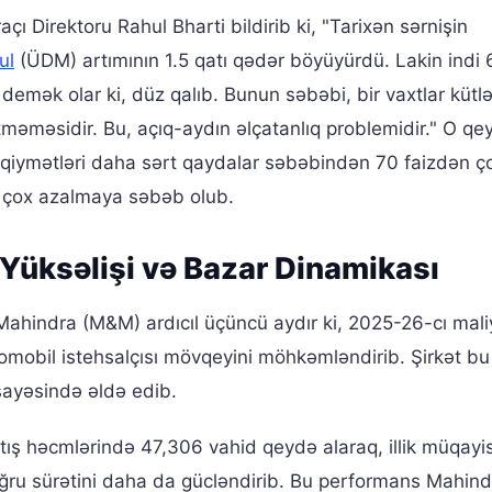
açı Direktoru Rahul Bharti bildirib ki, "Tarixən sərnişin
ul
(ÜDM) artımının 1.5 qatı qədər böyüyürdü. Lakin indi 6
mək olar ki, düz qalıb. Bunun səbəbi, bir vaxtlar kütlə
tməməsidir. Bu, açıq-aydın əlçatanlıq problemidir." O qe
il qiymətləri daha sərt qaydalar səbəbindən 70 faizdən ço
n çox azalmaya səbəb olub.
Yüksəlişi və Bazar Dinamikası
Mahindra (M&M) ardıcıl üçüncü aydır ki, 2025-26-cı mal
vtomobil istehsalçısı mövqeyini möhkəmləndirib. Şirkət bu
sayəsində əldə edib.
satış həcmlərində 47,306 vahid qeydə alaraq, illik müqay
oğru sürətini daha da gücləndirib. Bu performans Mahind