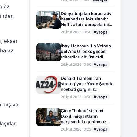
q öz
Dünya birjaları korporativ
findən
hesabatlara fokuslanıb:
Neft və faiz dərəcələrinin
təsiri altında cari vəziyyət
Avropa
26.İyul.2026 10:50
, əksər
İbay Llanosun "La Velada
aha az
del Año 6" boks gecəsi
rekordları alt-üst etdi
Avropa
26.İyul.2026 10:50
Donald Trampın İran
strategiyası: Yaxın Şərqdə
növbəti gərginlik
mərhələsi
Avropa
26.İyul.2026 10:50
almış və
Çinin “hukou” sistemi:
Daxili miqrantların
qarşısındakı görünməz
şırlar.
sədd
Avropa
26.İyul.2026 10:22