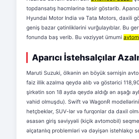
topdansatış həcmlərinə təsir göstərib. Aparıcı
Hyundai Motor India və Tata Motors, daxili gö
geniş bazar çətinliklərini vurğulayıblar. Bu ge
fonunda baş verib. Bu vəziyyət ümumi
avtom
Aparıcı İstehsalçılar Azal
Maruti Suzuki, ölkənin ən böyük sərnişin avto
faiz illik azalma qeydə alıb və göstərici 118,
şirkətin son 18 ayda qeydə aldığı ən aşağı ay
vahid olmuşdu). Swift və WagonR modellərinin
hetçbeklər, SUV-lər və furqonlar da daxil ol
əsasən giriş səviyyəli (kiçik avtomobil) seqme
əlçatanlıq problemləri və dəyişən istehlakçı seç