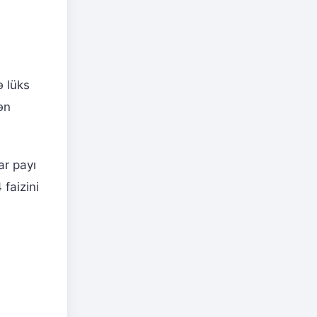
u
 lüks
ən
ar payı
 faizini