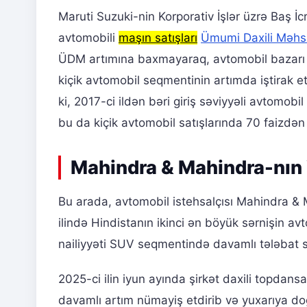
Maruti Suzuki-nin Korporativ İşlər üzrə Baş İcr
avtomobili
maşın satışları
Ümumi Daxili Məhs
ÜDM artımına baxmayaraq, avtomobil bazarı de
kiçik avtomobil seqmentinin artımda iştirak e
ki, 2017-ci ildən bəri giriş səviyyəli avtomob
bu da kiçik avtomobil satışlarında 70 faizdə
Mahindra & Mahindra-nın 
Bu arada, avtomobil istehsalçısı Mahindra & 
ilində Hindistanın ikinci ən böyük sərnişin a
nailiyyəti SUV seqmentində davamlı tələbat 
2025-ci ilin iyun ayında şirkət daxili topdan
davamlı artım nümayiş etdirib və yuxarıya d