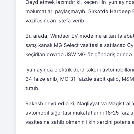
Qeyd etmək lazımdır ki, keçən ilin iyun ayınd
məlumatları paylaşmayıb. Şirkətdə Hardeep B
vəzifəsindən istefa verib.
Bu arada, Windsor EV modelinə artan tələba
satış kanalı MG Select vasitəsilə satılacaq C
keçirilən dövrdə JSW MG öz göndərişlərində 2
İyun ayında elektrik dörd təkərli avtomobillə
34 faizə enib, MG 31 faizdə sabit qalıb, M&M
tutub.
Rakesh qeyd edib ki, Nəqliyyat və Magistral Y
avtomobil sığortası mükafatlarını 18-25 faiz a
vasitəsinə sahib olmanın ilkin xərcini potensial