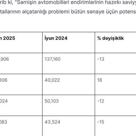
 ki, "Sərnişin avtomobilləri endirimlərinin hazırkı səvi
tallarının əlçatanlığı problemi bütün sənaye üçün potensi
n 2025
İyun 2024
% dəyişiklik
,906
137,160
-13
306
40,022
18
,024
50,103
-12
083
43,524
-15