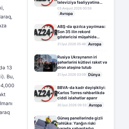
televiziya fəaliyyətinə
i,
fasilə verir
03.Avqust.2026 00:59
Avropa
laraq,
baza
ABŞ-da qızılca yayılması:
Son 35 ilin rekord
göstəricisi müşahidə
olunur
Avropa
31.İyul.2026 05:46
Rusiya Ukraynanın iri
şəhərlərini kütləvi raket və
ndə 13
dron atəşinə tutub
Dünya
31.İyul.2026 03:09
i). Bu,
104,000
BBVA-da kadr dəyişikliyi:
Karlos Torres rəhbərlikdə
akt
ciddi islahatlar aparır
almanı
Avropa
30.İyul.2026 09:33
laraq
Günəş panellərində gizli
təhlükə: Yanğın riski
barədə xəbərdarlıq