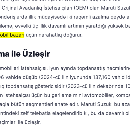
 Orijinal Avadanlıq İstehsalçıları (OEM) olan Maruti Suzuk
ndərişlərdə illik müqayisədə iki rəqəmli azalma qeydə a
riləmə, əvvəlki üç illik davamlı artımın yaratdığı yüksək 
obil bazarı
üçün narahatlıq doğurur.
ma ilə Üzləşir
mobilləri istehsalçısı, iyun ayında topdansatış həcmləri
906 vahidə düşüb (2024-cü ilin iyununda 137,160 vahid id
lıq topdansatış göstəricisidir (2023-cü ilin dekabrında 
 istehsalçısı üçün bu geriləmə mini avtomobillər, komp
maqla bütün seqmentləri əhatə edir. Maruti Suzuki bu az
ntindəki zəif tələbatla əlaqələndirib ki, bu da davamlı o
imləri ilə üzləşir.