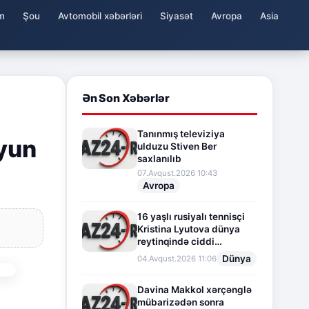
m
Şou
Avtomobil xəbərləri
Siyasət
Avropa
Asia
Ən Son Xəbərlər
Tanınmış televiziya
İyun
ulduzu Stiven Ber
saxlanılıb
07.Avqust.2026 10:43
Avropa
16 yaşlı rusiyalı tennisçi
Kristina Lyutova dünya
reytinqində ciddi
irəliləyişə imza atdı
Dünya
04.Avqust.2026 11:06
Davina Makkol xərçənglə
mübarizədən sonra