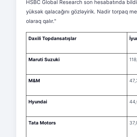
HSBC Global Research son hesabatında bildirib
yüksək qalacağını gözləyirik. Nadir torpaq me
olaraq qalır."
Daxili Topdansatışlar
İyu
Maruti Suzuki
118
M&M
47,
Hyundai
44
Tata Motors
37,