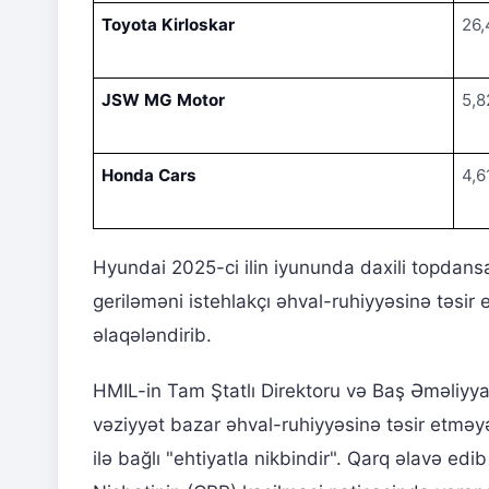
Toyota Kirloskar
26,
JSW MG Motor
5,8
Honda Cars
4,6
Hyundai 2025-ci ilin iyununda daxili topdans
geriləməni istehlakçı əhval-ruhiyyəsinə təsir
əlaqələndirib.
HMIL-in Tam Ştatlı Direktoru və Baş Əməliyya
vəziyyət bazar əhval-ruhiyyəsinə təsir etməy
ilə bağlı "ehtiyatla nikbindir". Qarq əlavə edi