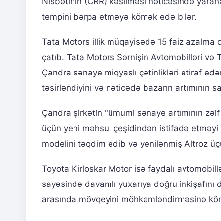
Nisbətinin (CRR) kəsilməsi nəticəsində yaranan
tempini bərpa etməyə kömək edə bilər.
Tata Motors illik müqayisədə 15 faiz azalma 
çatıb. Tata Motors Sərnişin Avtomobilləri və Ta
Çandra sənaye miqyaslı çətinlikləri etiraf edər
təsirləndiyini və nəticədə bazarın artımının sab
Çandra şirkətin "ümumi sənaye artımının zəif 
üçün yeni məhsul çeşidindən istifadə etməyi 
modelini təqdim edib və yenilənmiş Altroz üçü
Toyota Kirloskar Motor isə faydalı avtomobillə
sayəsində davamlı yuxarıya doğru inkişafını 
arasında mövqeyini möhkəmləndirməsinə kö