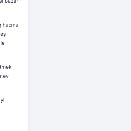
sı bazar
ıq həcmə
leş
ilə
etmək
r.ev
yli