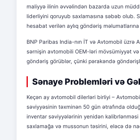
maliyyə ilinin əvvəlindən bazarda uzun müdd
liderliyini qoruyub saxlamasına səbəb olub. Sa
hesabat verilən aylıq göndəriş məlumatlarına 
BNP Paribas India-nın İT və Avtomobil üzrə A
sərnişin avtomobili OEM-ləri mövsümiyyət və 
göndəriş görüblər, çünki pərakəndə göndərişlə
Sənaye Problemləri və Gə
Keçən ay avtomobil dilerləri birliyi – Avtomob
səviyyəsinin təxminən 50 gün ətrafında old
inventar səviyyələrinin yenidən kalibrlənməsi i
saxlamağa və mussonun təsirini, eləcə də nadi