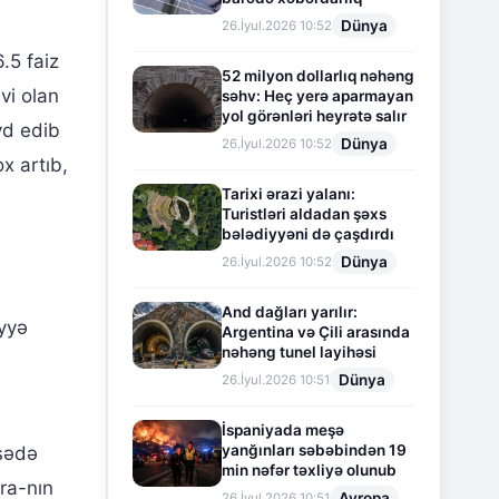
Dünya
26.İyul.2026 10:52
.5 faiz
52 milyon dollarlıq nəhəng
vi olan
səhv: Heç yerə aparmayan
yol görənləri heyrətə salır
yd edib
Dünya
26.İyul.2026 10:52
x artıb,
Tarixi ərazi yalanı:
Turistləri aldadan şəxs
bələdiyyəni də çaşdırdı
Dünya
26.İyul.2026 10:52
And dağları yarılır:
iyyə
Argentina və Çili arasında
nəhəng tunel layihəsi
Dünya
26.İyul.2026 10:51
İspaniyada meşə
yanğınları səbəbindən 19
isədə
min nəfər təxliyə olunub
ra-nın
Avropa
26.İyul.2026 10:51