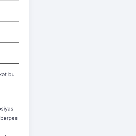
rkət bu
siyasi
 bərpası