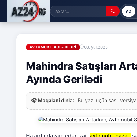
🔍
AZ
03.İyul.2025
AVTOMOBIL XƏBƏRLƏRI
Mahindra Satışları Ar
Ayında Gerilədi
🎧 Məqaləni dinlə:
Bu yazı üçün səsli versiya
Hazırda davam edən zəif
avtomobil bazarı
şə