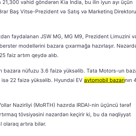
a 21,300 vahid göndərən Kia India, bu ilin iyun ayı üçün
rar Baş Vitse-Prezident və Satış və Marketinq Direktor
tdan faydalanan JSW MG, MG M9, Prezident Limuzini və
yberster modellərini bazara çıxarmağa hazırlaşır. Nəzərd
5 faiz artım qeydə alıb.
rin bazara nüfuzu 3.6 faizə yüksəlib. Tata Motors-un baz
 isə 22 faizə yüksəlib. Hyundai EV
avtomobil bazarı
nın 4
ollar Nazirliyi (MoRTH) hazırda IRDAI-nin üçüncü tərəf
rtırmaq tövsiyəsini nəzərdən keçirir ki, bu da nəqliyyat
 olaraq artıra bilər.