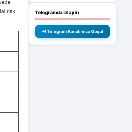
yyədə
al risk
Telegramda izləyin
📲 Telegram Kanalımıza Qoşul