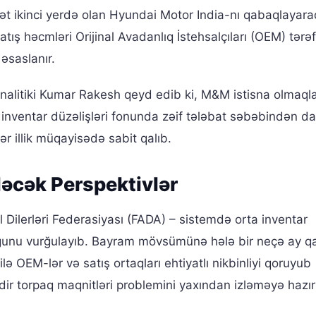
ət ikinci yerdə olan Hyundai Motor India-nı qabaqlayara
tış həcmləri Orijinal Avadanlıq İstehsalçıları (OEM) tərə
əsaslanır.
nalitiki Kumar Rakesh qeyd edib ki, M&M istisna olmaqla
inventar düzəlişləri fonunda zəif tələbat səbəbindən d
r illik müqayisədə sabit qalıb.
ləcək Perspektivlər
il Dilerləri Federasiyası (FADA) – sistemdə orta inventar
uğunu vurğulayıb. Bayram mövsümünə hələ bir neçə ay q
lə OEM-lər və satış ortaqları ehtiyatlı nikbinliyi qoruyub
r torpaq maqnitləri problemini yaxından izləməyə hazırla