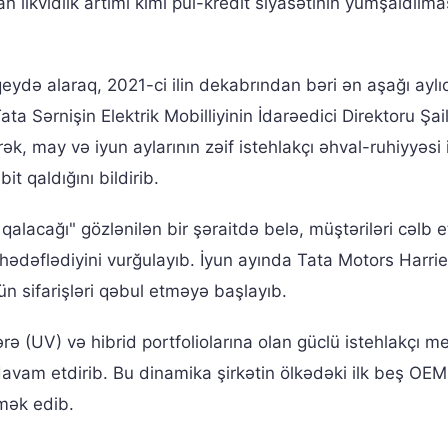
 likvidlik artımı kimi pul-kredit siyasətinin yumşaldılma
qeydə alaraq, 2021-ci ilin dekabrından bəri ən aşağı ayl
ta Sərnişin Elektrik Mobilliyinin İdarəedici Direktoru Şai
ək, may və iyun aylarının zəif istehlakçı əhval-ruhiyyəsi 
it qaldığını bildirib.
qalacağı" gözlənilən bir şəraitdə belə, müştəriləri cəlb 
hədəflədiyini vurğulayıb. İyun ayında Tata Motors Harrie
n sifarişləri qəbul etməyə başlayıb.
rə (UV) və hibrid portfoliolarına olan güclü istehlakçı me
davam etdirib. Bu dinamika şirkətin ölkədəki ilk beş OEM
mək edib.