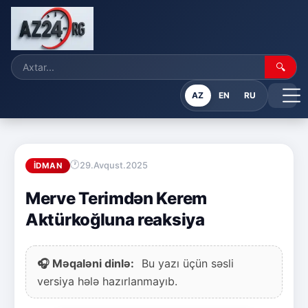
🔍
AZ
EN
RU
29.Avqust.2025
İDMAN
Merve Terimdən Kerem
Aktürkoğluna reaksiya
🎧 Məqaləni dinlə:
Bu yazı üçün səsli
versiya hələ hazırlanmayıb.