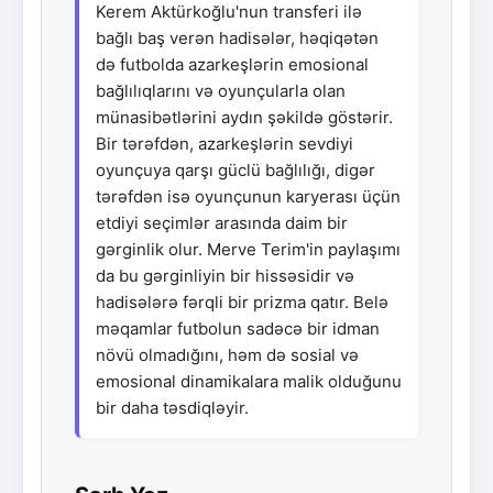
Kerem Aktürkoğlu'nun transferi ilə
bağlı baş verən hadisələr, həqiqətən
də futbolda azarkeşlərin emosional
bağlılıqlarını və oyunçularla olan
münasibətlərini aydın şəkildə göstərir.
Bir tərəfdən, azarkeşlərin sevdiyi
oyunçuya qarşı güclü bağlılığı, digər
tərəfdən isə oyunçunun karyerası üçün
etdiyi seçimlər arasında daim bir
gərginlik olur. Merve Terim'in paylaşımı
da bu gərginliyin bir hissəsidir və
hadisələrə fərqli bir prizma qatır. Belə
məqamlar futbolun sadəcə bir idman
növü olmadığını, həm də sosial və
emosional dinamikalara malik olduğunu
bir daha təsdiqləyir.