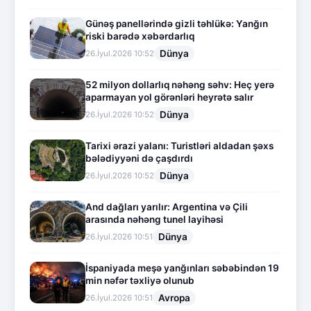
Günəş panellərində gizli təhlükə: Yanğın
riski barədə xəbərdarlıq
Dünya
26.İyul.2026 10:52
52 milyon dollarlıq nəhəng səhv: Heç yerə
aparmayan yol görənləri heyrətə salır
Dünya
26.İyul.2026 10:52
Tarixi ərazi yalanı: Turistləri aldadan şəxs
bələdiyyəni də çaşdırdı
Dünya
26.İyul.2026 10:52
And dağları yarılır: Argentina və Çili
arasında nəhəng tunel layihəsi
Dünya
26.İyul.2026 10:51
İspaniyada meşə yanğınları səbəbindən 19
min nəfər təxliyə olunub
Avropa
26.İyul.2026 10:51