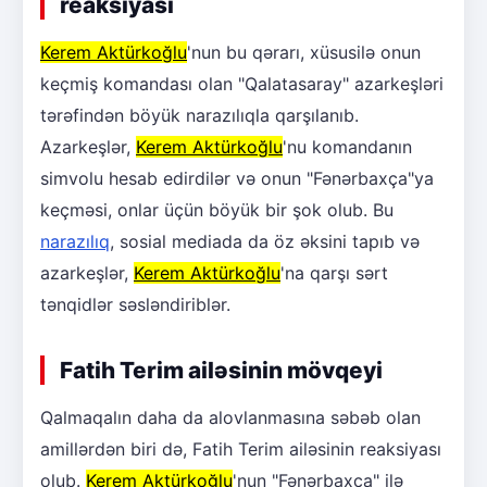
reaksiyası
Kerem Aktürkoğlu
'nun bu qərarı, xüsusilə onun
keçmiş komandası olan "Qalatasaray" azarkeşləri
tərəfindən böyük narazılıqla qarşılanıb.
Azarkeşlər,
Kerem Aktürkoğlu
'nu komandanın
simvolu hesab edirdilər və onun "Fənərbaxça"ya
keçməsi, onlar üçün böyük bir şok olub. Bu
narazılıq
, sosial mediada da öz əksini tapıb və
azarkeşlər,
Kerem Aktürkoğlu
'na qarşı sərt
tənqidlər səsləndiriblər.
Fatih Terim ailəsinin mövqeyi
Qalmaqalın daha da alovlanmasına səbəb olan
amillərdən biri də, Fatih Terim ailəsinin reaksiyası
olub.
Kerem Aktürkoğlu
'nun "Fənərbaxça" ilə