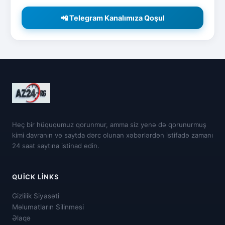
📲 Telegram Kanalımıza Qoşul
Heç bir hüququmuz qorunmur, amma siz yenə də qorunurmuş
kimi davranın və saytda dərc olunan xəbərlərdən istifadə zamanı
24 saat saytına istinad edin.
QUICK LINKS
Gizlilik Siyasəti
Məlumatların Silinməsi
Əlaqə