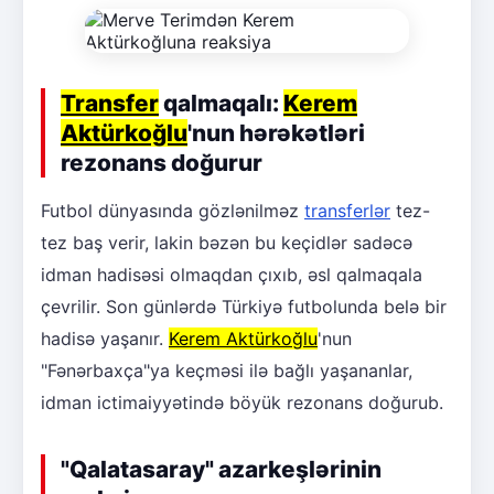
Transfer
qalmaqalı:
Kerem
Aktürkoğlu
'nun hərəkətləri
rezonans doğurur
Futbol dünyasında gözlənilməz
transferlər
tez-
tez baş verir, lakin bəzən bu keçidlər sadəcə
idman hadisəsi olmaqdan çıxıb, əsl qalmaqala
çevrilir. Son günlərdə Türkiyə futbolunda belə bir
hadisə yaşanır.
Kerem Aktürkoğlu
'nun
"Fənərbaxça"ya keçməsi ilə bağlı yaşananlar,
idman ictimaiyyətində böyük rezonans doğurub.
"Qalatasaray" azarkeşlərinin