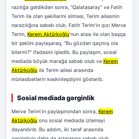
razılığa gəldikdən sonra, "Qalatasaray" və Fatih
Terim ilə olan şəkillərini silməsi, Terim ailəsinin
narazılığına səbəb olub. Fatih Terim'in qızı Merve
Terim,
Kerem Aktürkoğlu
'nun atası ilə olan başqa
bir şəklini paylaşaraq, "Bu gözdən qaçmış ola
bilərmi?" ifadəsini işlədib. Bu paylaşım, sosial
mediada böyük marağa səbəb olub və
Kerem
Aktürkoğlu
ilə Terim ailəsi arasında
münasibətlərin kəskinləşdiyini göstərib.
Sosial mediada gərginlik
Merve Terim'in paylaşımından sonra,
Kerem
Aktürkoğlu
onu sosial mediada izləməyi
dayandırıb. Bu addım, iki tərəf arasında
gərginliyin daha da artmasına səbəb olub.