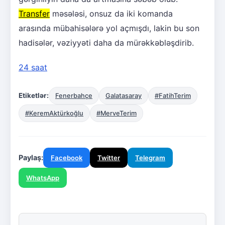
Transfer
məsələsi, onsuz da iki komanda
arasında mübahisələrə yol açmışdı, lakin bu son
hadisələr, vəziyyəti daha da mürəkkəbləşdirib.
24 saat
Etiketlər:
Fenerbahçe
Galatasaray
#FatihTerim
#KeremAktürkoğlu
#MerveTerim
Paylaş:
Facebook
Twitter
Telegram
WhatsApp