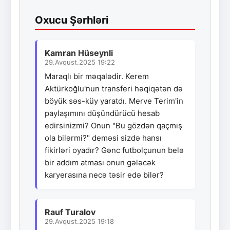
Oxucu Şərhləri
Kamran Hüseynli
29.Avqust.2025 19:22
Maraqlı bir məqalədir. Kerem
Aktürkoğlu'nun transferi həqiqətən də
böyük səs-küy yaratdı. Merve Terim'in
paylaşımını düşündürücü hesab
edirsinizmi? Onun "Bu gözdən qaçmış
ola bilərmi?" deməsi sizdə hansı
fikirləri oyadır? Gənc futbolçunun belə
bir addım atması onun gələcək
karyerasına necə təsir edə bilər?
Rauf Turalov
29.Avqust.2025 19:18