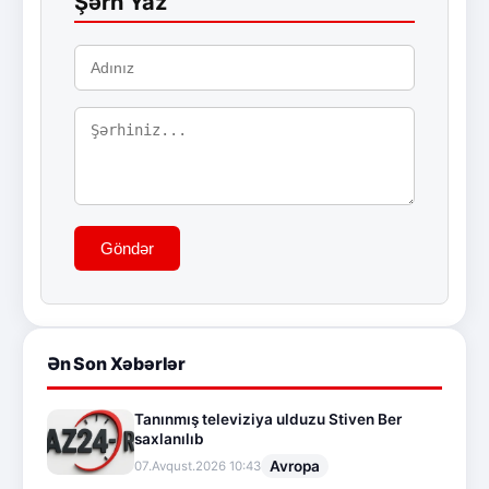
Şərh Yaz
Göndər
Ən Son Xəbərlər
Tanınmış televiziya ulduzu Stiven Ber
saxlanılıb
Avropa
07.Avqust.2026 10:43