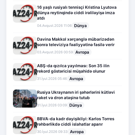
16 yaşlı rusiyalı tennisçi Kristina Lyutova
dünya reytinqində ciddi irəliləyişə imza
atdı
Dünya
04.Avqust.2026 11:06
Davina Makkol xərçənglə mübarizədən
sonra televiziya fəaliyyətinə fasilə verir
Avropa
03.Avqust.2026 00:59
ABŞ-da qızılca yayılması: Son 35 ilin
rekord göstəricisi müşahidə olunur
Avropa
31.İyul.2026 05:46
Rusiya Ukraynanın iri şəhərlərini kütləvi
raket və dron atəşinə tutub
Dünya
31.İyul.2026 03:09
BBVA-da kadr dəyişikliyi: Karlos Torres
rəhbərlikdə ciddi islahatlar aparır
Avropa
30.İyul.2026 09:33