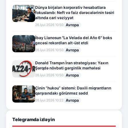
Dünya birjaları korporativ hesabatlara
fokuslanıb: Neft və faiz dərəcələrinin təsiri
altında cari vəziyyət
Avropa
26.İyul.2026 10:50
İbay Llanosun "La Velada del Año 6" boks
gecəsi rekordları alt-üst etdi
Avropa
26.İyul.2026 10:50
Donald Trampın İran strategiyası: Yaxın
Şərqdə növbəti gərginlik mərhələsi
Avropa
26.İyul.2026 10:50
Çinin “hukou” sistemi: Daxili miqrantların
qarşısındakı görünməz sədd
Avropa
26.İyul.2026 10:22
Telegramda izləyin