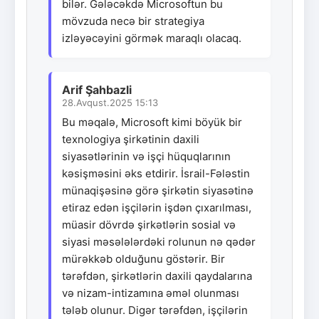
bilər. Gələcəkdə Microsoftun bu
mövzuda necə bir strategiya
izləyəcəyini görmək maraqlı olacaq.
Arif Şahbazli
28.Avqust.2025 15:13
Bu məqalə, Microsoft kimi böyük bir
texnologiya şirkətinin daxili
siyasətlərinin və işçi hüquqlarının
kəsişməsini əks etdirir. İsrail-Fələstin
münaqişəsinə görə şirkətin siyasətinə
etiraz edən işçilərin işdən çıxarılması,
müasir dövrdə şirkətlərin sosial və
siyasi məsələlərdəki rolunun nə qədər
mürəkkəb olduğunu göstərir. Bir
tərəfdən, şirkətlərin daxili qaydalarına
və nizam-intizamına əməl olunması
tələb olunur. Digər tərəfdən, işçilərin