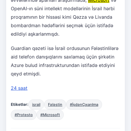
OpenAI-ın süni intellekt modellərinin İsrail hərbi
proqramının bir hissəsi kimi Qəzza və Livanda
bombardman hədəflərini seçmək üçün istifadə
edildiyi aşkarlanmışdı.
Guardian qəzeti isə İsrail ordusunun Fələstinlilərə
aid telefon danışıqlarını saxlamaq üçün şirkətin
Azure bulud infrastrukturundan istifadə etdiyini
qeyd etmişdi.
24 saat
Etiketlər:
israil
Fələstin
#İşdənÇıxarılma
#Protesto
#Microsoft