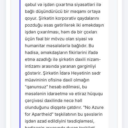
qəbul və işdən çıxartma siyasətləri ilə
bağlı düşündürücü bir məqamı ortaya
qoyur. Şirkətin korporativ qaydalarını
pozduğu əsas gətirilərək iki əməkdaşın
işdən çıxarılması, həm də bir çoxları
üçün fəal bir mövzu olan siyasi və
humanitar məsələlərlə bağlıdır. Bu
hadisə, əməkdaşların fikirlərini ifadə
etmə azadlığı ilə şirkətin daxili nizam-
intizamı arasında yaranan gərginliyi
göstərir. Şirkətin İdarə Heyətinin sədr
müavininin ofisinə daxil olmağın
"qanunsuz" hesab edilməsi, bu
məsələnin idarəetmə və etiraz hüququ
çərçivəsi daxilində necə həll
olunduğunu diqqətə çatdırır. "No Azure
for Apartheid" təşkilatının bu şəxslərin
işdən azad edildiyini təsdiqləməsi,
hadisənin arxasında duran təşkilati