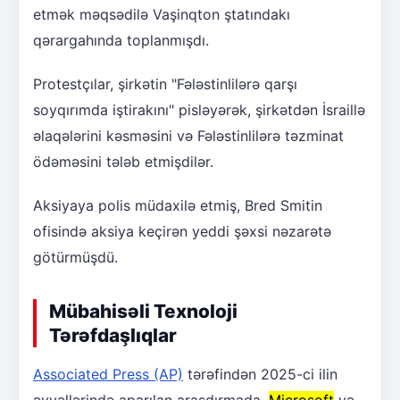
etmək məqsədilə Vaşinqton ştatındakı
qərargahında toplanmışdı.
Protestçılar, şirkətin "Fələstinlilərə qarşı
soyqırımda iştirakını" pisləyərək, şirkətdən İsraillə
əlaqələrini kəsməsini və Fələstinlilərə təzminat
ödəməsini tələb etmişdilər.
Aksiyaya polis müdaxilə etmiş, Bred Smitin
ofisində aksiya keçirən yeddi şəxsi nəzarətə
götürmüşdü.
Mübahisəli Texnoloji
Tərəfdaşlıqlar
Associated Press (AP)
tərəfindən 2025-ci ilin
əvvəllərində aparılan araşdırmada,
Microsoft
və