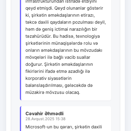
infrastrukturundan istifadə etdiyini
qeyd etmişdi. Qeyd olunanlar göstərir
ki, şirkətin əməkdaşlarının etirazı,
təkcə daxili qaydaların pozulması deyil,
həm də geniş ictimai narazılığın bir
təzahürüdür. Bu hadisə, texnologiya
şirkətlərinin münaqişələrdə rolu və
onların əməkdaşlarının bu mövzudakı
mövqeləri ilə bağlı vacib suallar
doğurur. Şirkətin əməkdaşlarının
fikirlərini ifadə etmə azadlığı ilə
korporativ siyasətlərin
balanslaşdırılması, gələcəkdə də
müzakirə mövzusu olacaq.
Cəvahir Əhmədli
28.Avqust.2025 15:38
Microsoft-un bu qərarı, şirkətin daxili