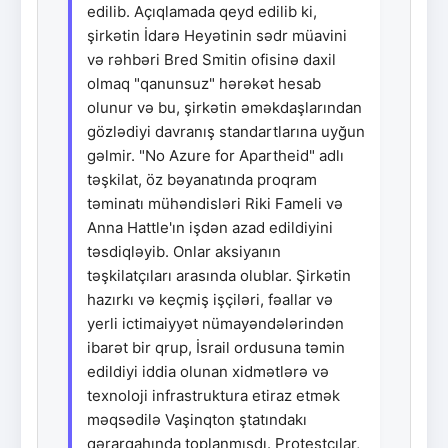
edilib. Açıqlamada qeyd edilib ki,
şirkətin İdarə Heyətinin sədr müavini
və rəhbəri Bred Smitin ofisinə daxil
olmaq "qanunsuz" hərəkət hesab
olunur və bu, şirkətin əməkdaşlarından
gözlədiyi davranış standartlarına uyğun
gəlmir. "No Azure for Apartheid" adlı
təşkilat, öz bəyanatında proqram
təminatı mühəndisləri Riki Fameli və
Anna Hattle'ın işdən azad edildiyini
təsdiqləyib. Onlar aksiyanın
təşkilatçıları arasında olublar. Şirkətin
hazırkı və keçmiş işçiləri, fəallar və
yerli ictimaiyyət nümayəndələrindən
ibarət bir qrup, İsrail ordusuna təmin
edildiyi iddia olunan xidmətlərə və
texnoloji infrastruktura etiraz etmək
məqsədilə Vaşinqton ştatındakı
qərargahında toplanmışdı. Protestçılar,