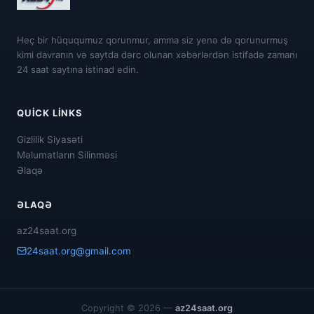
Heç bir hüququmuz qorunmur, amma siz yenə də qorunurmuş
kimi davranın və saytda dərc olunan xəbərlərdən istifadə zamanı
24 saat saytına istinad edin.
QUICK LINKS
Gizlilik Siyasəti
Məlumatların Silinməsi
Əlaqə
ƏLAQƏ
az24saat.org
24saat.org@gmail.com
Copyright © 2026 —
az24saat.org