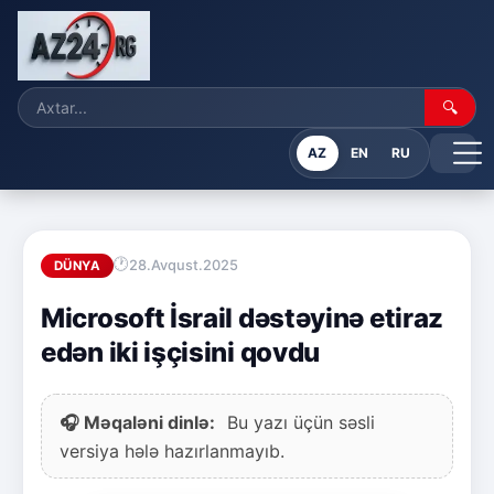
🔍
AZ
EN
RU
28.Avqust.2025
DÜNYA
Microsoft İsrail dəstəyinə etiraz
edən iki işçisini qovdu
🎧 Məqaləni dinlə:
Bu yazı üçün səsli
versiya hələ hazırlanmayıb.