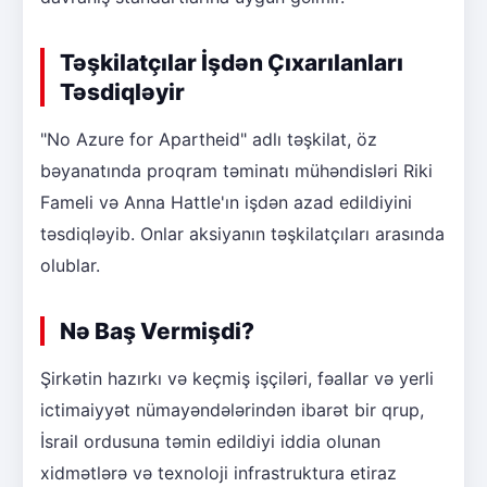
Təşkilatçılar İşdən Çıxarılanları
Təsdiqləyir
"No Azure for Apartheid" adlı təşkilat, öz
bəyanatında proqram təminatı mühəndisləri Riki
Fameli və Anna Hattle'ın işdən azad edildiyini
təsdiqləyib. Onlar aksiyanın təşkilatçıları arasında
olublar.
Nə Baş Vermişdi?
Şirkətin hazırkı və keçmiş işçiləri, fəallar və yerli
ictimaiyyət nümayəndələrindən ibarət bir qrup,
İsrail ordusuna təmin edildiyi iddia olunan
xidmətlərə və texnoloji infrastruktura etiraz