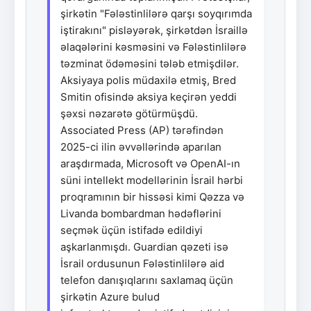
şirkətin "Fələstinlilərə qarşı soyqırımda
iştirakını" pisləyərək, şirkətdən İsraillə
əlaqələrini kəsməsini və Fələstinlilərə
təzminat ödəməsini tələb etmişdilər.
Aksiyaya polis müdaxilə etmiş, Bred
Smitin ofisində aksiya keçirən yeddi
şəxsi nəzarətə götürmüşdü.
Associated Press (AP) tərəfindən
2025-ci ilin əvvəllərində aparılan
araşdırmada, Microsoft və OpenAI-ın
süni intellekt modellərinin İsrail hərbi
proqramının bir hissəsi kimi Qəzza və
Livanda bombardman hədəflərini
seçmək üçün istifadə edildiyi
aşkarlanmışdı. Guardian qəzeti isə
İsrail ordusunun Fələstinlilərə aid
telefon danışıqlarını saxlamaq üçün
şirkətin Azure bulud