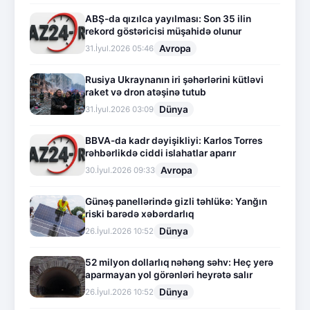
ABŞ-da qızılca yayılması: Son 35 ilin
rekord göstəricisi müşahidə olunur
Avropa
31.İyul.2026 05:46
Rusiya Ukraynanın iri şəhərlərini kütləvi
raket və dron atəşinə tutub
Dünya
31.İyul.2026 03:09
BBVA-da kadr dəyişikliyi: Karlos Torres
rəhbərlikdə ciddi islahatlar aparır
Avropa
30.İyul.2026 09:33
Günəş panellərində gizli təhlükə: Yanğın
riski barədə xəbərdarlıq
Dünya
26.İyul.2026 10:52
52 milyon dollarlıq nəhəng səhv: Heç yerə
aparmayan yol görənləri heyrətə salır
Dünya
26.İyul.2026 10:52