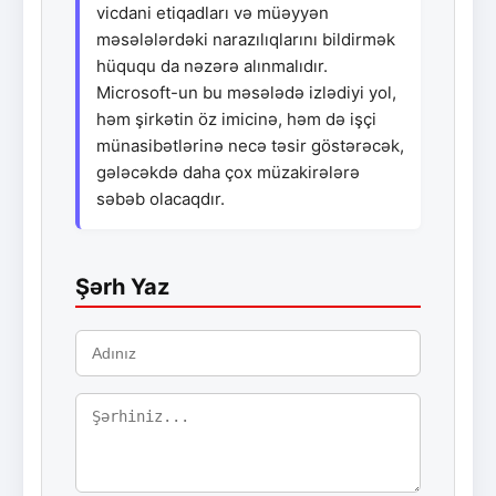
vicdani etiqadları və müəyyən
məsələlərdəki narazılıqlarını bildirmək
hüququ da nəzərə alınmalıdır.
Microsoft-un bu məsələdə izlədiyi yol,
həm şirkətin öz imicinə, həm də işçi
münasibətlərinə necə təsir göstərəcək,
gələcəkdə daha çox müzakirələrə
səbəb olacaqdır.
Şərh Yaz