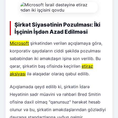
Şirkət Siyasətinin Pozulması: İki
İşçinin İşdən Azad Edilməsi
Microsoft
şirkətindən verilən açıqlamaya görə,
korporativ qaydaların ciddi şəkildə pozulması
səbəbindən iki əməkdaşın işinə son verilib. Bu
qərar, şirkətin baş ofisində keçirilən
etiraz
aksiyası
ilə əlaqədar olaraq qəbul edilib.
Açıqlamada qeyd edilib ki, şirkətin İdarə
Heyətinin sədr müavini və rəhbəri Bred Smitin
ofisinə daxil olmaq "qanunsuz" hərəkət hesab
olunur və bu, şirkətin əməkdaşlarından gözlədiyi
davranış standartlarına uyğun gəlmir.