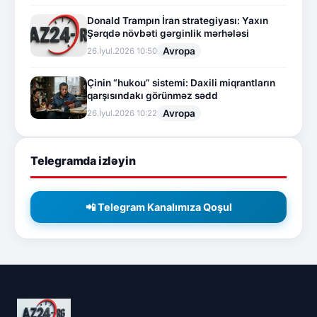
Donald Trampın İran strategiyası: Yaxın
Şərqdə növbəti gərginlik mərhələsi
Avropa
26.İyul.2026 10:50
Çinin “hukou” sistemi: Daxili miqrantların
qarşısındakı görünməz sədd
Avropa
26.İyul.2026 10:22
Telegramda izləyin
📲 Telegram Kanalımıza Qoşul