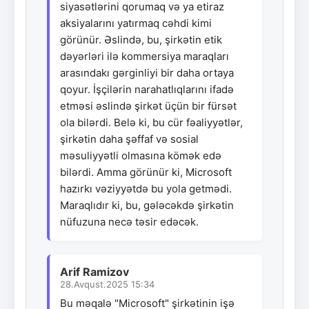
siyasətlərini qorumaq və ya etiraz
aksiyalarını yatırmaq cəhdi kimi
görünür. Əslində, bu, şirkətin etik
dəyərləri ilə kommersiya maraqları
arasındakı gərginliyi bir daha ortaya
qoyur. İşçilərin narahatlıqlarını ifadə
etməsi əslində şirkət üçün bir fürsət
ola bilərdi. Belə ki, bu cür fəaliyyətlər,
şirkətin daha şəffaf və sosial
məsuliyyətli olmasına kömək edə
bilərdi. Amma görünür ki, Microsoft
hazırkı vəziyyətdə bu yola getmədi.
Maraqlıdır ki, bu, gələcəkdə şirkətin
nüfuzuna necə təsir edəcək.
Arif Ramizov
28.Avqust.2025 15:34
Bu məqalə "Microsoft" şirkətinin işə