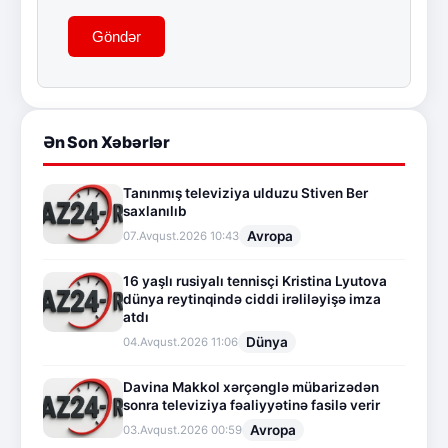
Göndər
Ən Son Xəbərlər
Tanınmış televiziya ulduzu Stiven Ber
saxlanılıb
Avropa
07.Avqust.2026 10:43
16 yaşlı rusiyalı tennisçi Kristina Lyutova
dünya reytinqində ciddi irəliləyişə imza
atdı
Dünya
04.Avqust.2026 11:06
Davina Makkol xərçənglə mübarizədən
sonra televiziya fəaliyyətinə fasilə verir
Avropa
03.Avqust.2026 00:59