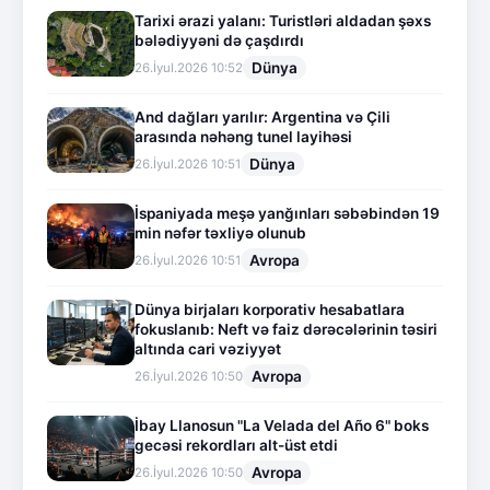
Tarixi ərazi yalanı: Turistləri aldadan şəxs
bələdiyyəni də çaşdırdı
Dünya
26.İyul.2026 10:52
And dağları yarılır: Argentina və Çili
arasında nəhəng tunel layihəsi
Dünya
26.İyul.2026 10:51
İspaniyada meşə yanğınları səbəbindən 19
min nəfər təxliyə olunub
Avropa
26.İyul.2026 10:51
Dünya birjaları korporativ hesabatlara
fokuslanıb: Neft və faiz dərəcələrinin təsiri
altında cari vəziyyət
Avropa
26.İyul.2026 10:50
İbay Llanosun "La Velada del Año 6" boks
gecəsi rekordları alt-üst etdi
Avropa
26.İyul.2026 10:50