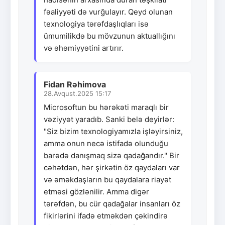
fəaliyyəti də vurğulayır. Qeyd olunan
texnologiya tərəfdaşlıqları isə
ümumilikdə bu mövzunun aktuallığını
və əhəmiyyətini artırır.
Fidan Rəhimova
28.Avqust.2025 15:17
Microsoftun bu hərəkəti maraqlı bir
vəziyyət yaradıb. Sanki belə deyirlər:
"Siz bizim texnologiyamızla işləyirsiniz,
amma onun necə istifadə olunduğu
barədə danışmaq sizə qadağandır." Bir
cəhətdən, hər şirkətin öz qaydaları var
və əməkdaşların bu qaydalara riayət
etməsi gözlənilir. Amma digər
tərəfdən, bu cür qadağalar insanları öz
fikirlərini ifadə etməkdən çəkindirə