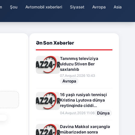
m
Şou
Avtomobil xəbərləri
Siyasət
Avropa
Asia
Ən Son Xəbərlər
Tanınmış televiziya
ulduzu Stiven Ber
saxlanılıb
07.Avqust.2026 10:43
Avropa
16 yaşlı rusiyalı tennisçi
Kristina Lyutova dünya
reytinqində ciddi
irəliləyişə imza atdı
Dünya
04.Avqust.2026 11:06
Davina Makkol xərçənglə
mübarizədən sonra