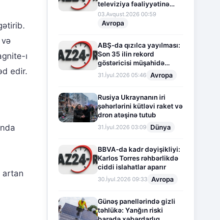
televiziya fəaliyyətinə
fasilə verir
03.Avqust.2026 00:59
Avropa
ətirib.
 və
ABŞ-da qızılca yayılması:
Son 35 ilin rekord
agnite-ı
göstəricisi müşahidə
əd edir.
olunur
Avropa
31.İyul.2026 05:46
Rusiya Ukraynanın iri
şəhərlərini kütləvi raket və
dron atəşinə tutub
ında
Dünya
31.İyul.2026 03:09
BBVA-da kadr dəyişikliyi:
Karlos Torres rəhbərlikdə
ciddi islahatlar aparır
, artan
Avropa
30.İyul.2026 09:33
Günəş panellərində gizli
təhlükə: Yanğın riski
barədə xəbərdarlıq