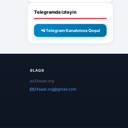
Telegramda izləyin
📲 Telegram Kanalımıza Qoşul
ƏLAQƏ
az24saat.org
24saat.org@gmail.com