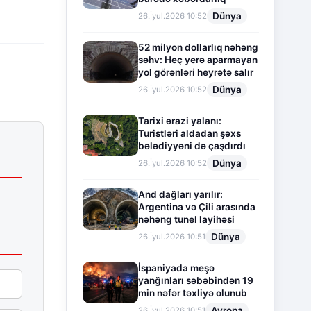
Dünya
26.İyul.2026 10:52
52 milyon dollarlıq nəhəng
səhv: Heç yerə aparmayan
yol görənləri heyrətə salır
Dünya
26.İyul.2026 10:52
Tarixi ərazi yalanı:
Turistləri aldadan şəxs
bələdiyyəni də çaşdırdı
Dünya
26.İyul.2026 10:52
And dağları yarılır:
Argentina və Çili arasında
nəhəng tunel layihəsi
Dünya
26.İyul.2026 10:51
İspaniyada meşə
yanğınları səbəbindən 19
min nəfər təxliyə olunub
Avropa
26.İyul.2026 10:51