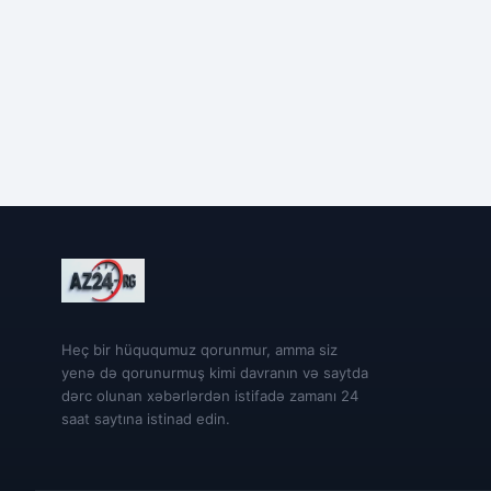
Heç bir hüququmuz qorunmur, amma siz
yenə də qorunurmuş kimi davranın və saytda
dərc olunan xəbərlərdən istifadə zamanı 24
saat saytına istinad edin.