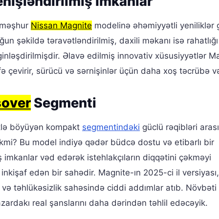
nişləndirilmiş İmkanlar
n məşhur
Nissan Magnite
modelinə əhəmiyyətli yeniliklər g
un şəkildə təravətləndirilmiş, daxili məkanı isə rahatlığı
ginləşdirilmişdir. Əlavə edilmiş innovativ xüsusiyyətlər M
fə çevirir, sürücü və sərnişinlər üçün daha xoş təcrübə v
sover
Segmenti
ətlə böyüyən kompakt
segmentindəki
güclü rəqibləri aras
kmi? Bu model indiyə qədər büdcə dostu və etibarlı bir
iş imkanlar vəd edərək istehlakçıların diqqətini çəkməyi
nkişaf edən bir sahədir. Magnite-ın 2025-ci il versiyası
 və təhlükəsizlik sahəsində ciddi addımlar atıb. Növbəti
ardakı real şanslarını daha dərindən təhlil edəcəyik.