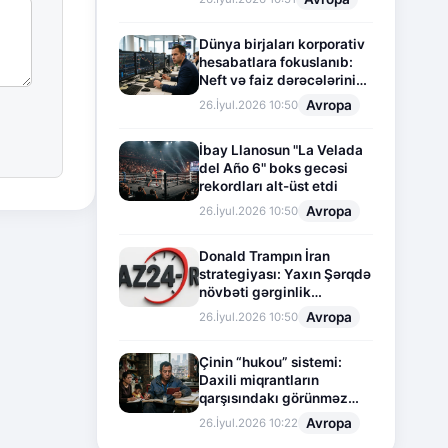
Dünya birjaları korporativ
hesabatlara fokuslanıb:
Neft və faiz dərəcələrinin
təsiri altında cari vəziyyət
Avropa
26.İyul.2026 10:50
İbay Llanosun "La Velada
del Año 6" boks gecəsi
rekordları alt-üst etdi
Avropa
26.İyul.2026 10:50
Donald Trampın İran
strategiyası: Yaxın Şərqdə
növbəti gərginlik
mərhələsi
Avropa
26.İyul.2026 10:50
Çinin “hukou” sistemi:
Daxili miqrantların
qarşısındakı görünməz
sədd
Avropa
26.İyul.2026 10:22