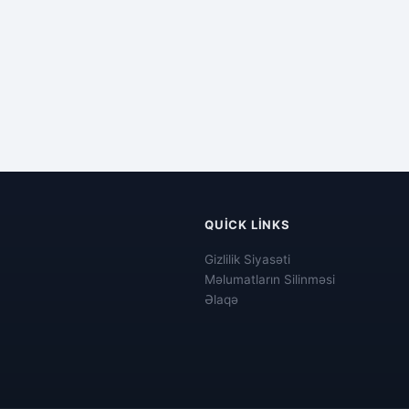
QUICK LINKS
Gizlilik Siyasəti
Məlumatların Silinməsi
Əlaqə