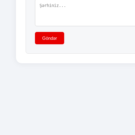
Göndər