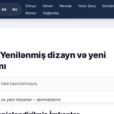
Dünya
İdman
Maraqlı
Yaxın Şərq
Gündə
EN
RU
Biznes
Sağlamlıq
Yenilənmiş dizayn və yeni
mı
 hələ hazırlanmayıb.