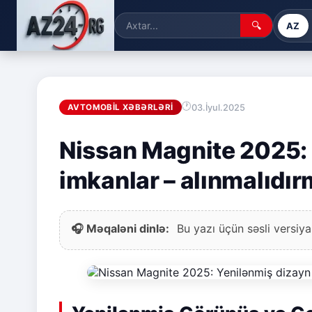
🔍
AZ
03.İyul.2025
AVTOMOBIL XƏBƏRLƏRI
Nissan Magnite 2025: 
imkanlar – alınmalıdır
🎧 Məqaləni dinlə:
Bu yazı üçün səsli versiya