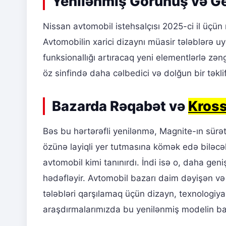
Yenilənmiş Görünüş və Ge
Nissan avtomobil istehsalçısı 2025-ci il üçü
Avtomobilin xarici dizaynı müasir tələblərə uyğ
funksionallığı artıracaq yeni elementlərlə zən
öz sinfində daha cəlbedici və dolğun bir təkli
Bazarda Rəqabət və
Kros
Bəs bu hərtərəfli yenilənmə, Magnite-ın sür
özünə layiqli yer tutmasına kömək edə biləcə
avtomobil kimi tanınırdı. İndi isə o, daha gen
hədəfləyir. Avtomobil bazarı daim dəyişən və i
tələbləri qarşılamaq üçün dizayn, texnologiya
araşdırmalarımızda bu yenilənmiş modelin baz