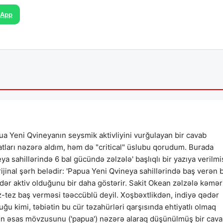
sApp
a Yeni Qvineyanın seysmik aktivliyini vurğulayan bir cavab
arı nəzərə aldım, həm də "critical" üslubu qorudum. Burada
ya sahillərində 6 bal gücündə zəlzələ' başlıqlı bir yazıya verilmi
ijinal şərh belədir: 'Papua Yeni Qvineya sahillərində baş verən 
dər aktiv olduğunu bir daha göstərir. Sakit Okean zəlzələ kəmər
z-tez baş verməsi təəccüblü deyil. Xoşbəxtlikdən, indiyə qədər
ğu kimi, təbiətin bu cür təzahürləri qarşısında ehtiyatlı olmaq
lənin əsas mövzusunu ('papua') nəzərə alaraq düşünülmüş bir cav