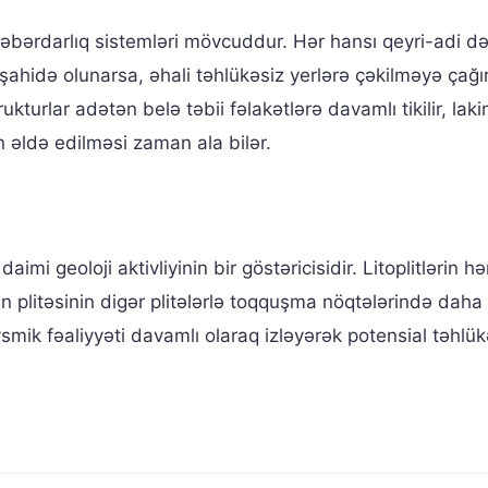
xəbərdarlıq sistemləri mövcuddur. Hər hansı qeyri-adi də
ahidə olunarsa, əhali təhlükəsiz yerlərə çəkilməyə çağırı
kturlar adətən belə təbii fəlakətlərə davamlı tikilir, lak
 əldə edilməsi zaman ala bilər.
mi geoloji aktivliyinin bir göstəricisidir. Litoplitlərin hə
 plitəsinin digər plitələrlə toqquşma nöqtələrində daha
ik fəaliyyəti davamlı olaraq izləyərək potensial təhlükə