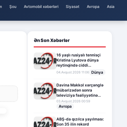
m
Şou
Avtomobil xəbərləri
Siyasət
Avropa
Asia
Ən Son Xəbərlər
16 yaşlı rusiyalı tennisçi
Kristina Lyutova dünya
reytinqində ciddi
irəliləyişə imza atdı
Dünya
04.Avqust.2026 11:06
Davina Makkol xərçənglə
mübarizədən sonra
televiziya fəaliyyətinə
fasilə verir
03.Avqust.2026 00:59
Avropa
ABŞ-da qızılca yayılması:
Son 35 ilin rekord