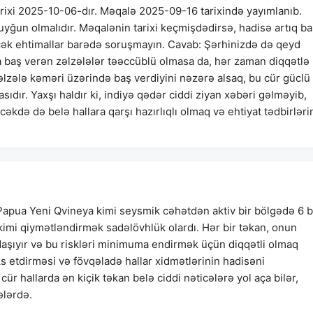
xi 2025-10-06-dır. Məqalə 2025-09-16 tarixində yayımlanıb.
yğun olmalıdır. Məqalənin tarixi keçmişdədirsə, hadisə artıq ba
cək ehtimallar barədə soruşmayın. Cavab: Şərhinizdə də qeyd
 baş verən zəlzələlər təəccüblü olmasa da, hər zaman diqqətlə
lzələ kəməri üzərində baş verdiyini nəzərə alsaq, bu cür güclü
sıdır. Yaxşı haldır ki, indiyə qədər ciddi ziyan xəbəri gəlməyib,
cəkdə də belə hallara qarşı hazırlıqlı olmaq və ehtiyat tədbirləri
 Papua Yeni Qvineya kimi seysmik cəhətdən aktiv bir bölgədə 6 b
imi qiymətləndirmək sadəlövhlük olardı. Hər bir təkan, onun
 daşıyır və bu riskləri minimuma endirmək üçün diqqətli olmaq
ks etdirməsi və fövqəladə hallar xidmətlərinin hadisəni
ür hallarda ən kiçik təkan belə ciddi nəticələrə yol aça bilər,
ələrdə.