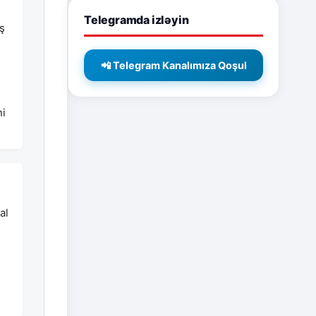
Telegramda izləyin
ş
📲 Telegram Kanalımıza Qoşul
ni
al