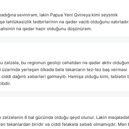
rmadığına sevinirəm, lakin Papua Yeni Qvineya kimi seysmik
ə təhlükəsizlik tədbirlərinin nə qədər vacib olduğunu xatırladır
 əhalisinin nə qədər hazır olduğunu düşünürəm.
u zəlzələ, bu regionun geoloji cəhətdən nə qədər aktiv olduğu
ri üzərində yerləşən ölkədə belə təkanların tez-tez baş verməsi
 ciddi dağıntı xəbərləri gəlməyib. Həmişə olduğu kimi, təbiətin 
ibdir.
 zəlzələnin 6 bal gücündə olduğu qeyd olunur. Lakin məqalədə
ən təkanlardan biridir və ciddi fəlakətə səbəb olmamışdır. Mən 