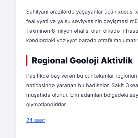
Sahilyanı ərazilərdə yaşayanlar üçün xüsusi 
fəaliyyəti və ya su səviyyəsinin dəyişməsi müş
Təxminən 8 milyon əhalisi olan ölkədə infrastru
kəndlərdəki vəziyyət barədə ətraflı məlumatın
Regional Geoloji Aktivlik
Pasifikdə baş verən bu cür təkanlar regionun dai
nəticəsində yaranan bu hadisələr, Sakit Okean
müşahidə olunur. Elm adamları bölgədəki seysm
qiymətləndirirlər.
24 saat