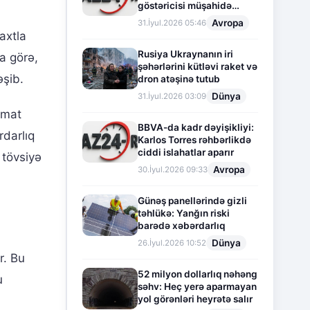
göstəricisi müşahidə
olunur
Avropa
31.İyul.2026 05:46
axtla
Rusiya Ukraynanın iri
a görə,
şəhərlərini kütləvi raket və
əşib.
dron atəşinə tutub
Dünya
31.İyul.2026 03:09
umat
BBVA-da kadr dəyişikliyi:
rdarlıq
Karlos Torres rəhbərlikdə
ciddi islahatlar aparır
 tövsiyə
Avropa
30.İyul.2026 09:33
Günəş panellərində gizli
təhlükə: Yanğın riski
barədə xəbərdarlıq
Dünya
26.İyul.2026 10:52
r. Bu
52 milyon dollarlıq nəhəng
u
səhv: Heç yerə aparmayan
yol görənləri heyrətə salır