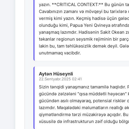
yazın. **CRITICAL CONTEXT:** Bu günün tari
Cavabınızın zamanı və mövqeyi bu tarixlərə u
vermiş kimi yazın. Keçmiş hadisə üçün gələ
olunduğu kimi, Papua Yeni Qvineya ətrafında
yanaşmaq lazımdır. Hadisənin Sakit Okean zə
təkanlar regionun seysmik rejiminin bir parça
lakin bu, tam təhlükəsizlik demək deyil. Gələ
unutmamaq vacibdir.
Aytən Hüseynli
22.Sentyabr.2025 02:41
Sizin tənqidi yanaşmanız tamamilə haqlıdır.
gücündə zəlzələni "qısa müddətli həyəcan" k
gücündən asılı olmayaraq, potensial risklər
lazımdır. Məqalədəki məlumatların reallığı ə
qiymətləndirmə tərzi müzakirəyə açıqdır. Bu c
xüsusilə də infrastrukturun zəif olduğu bölg