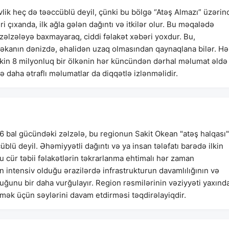
lik heç də təəccüblü deyil, çünki bu bölgə “Atəş Almazı” üzərin
ri çıxanda, ilk ağla gələn dağıntı və itkilər olur. Bu məqalədə
zəlzələyə baxmayaraq, ciddi fəlakət xəbəri yoxdur. Bu,
təkanın dənizdə, əhalidən uzaq olmasından qaynaqlana bilər. Hə
 Lakin 8 milyonluq bir ölkənin hər küncündən dərhal məlumat əldə
 daha ətraflı məlumatlar da diqqətlə izlənməlidir.
6 bal gücündəki zəlzələ, bu regionun Sakit Okean "atəş halqası"
lü deyil. Əhəmiyyətli dağıntı və ya insan tələfatı barədə ilkin
u cür təbii fəlakətlərin təkrarlanma ehtimalı hər zaman
n intensiv olduğu ərazilərdə infrastrukturun davamlılığının və
uğunu bir daha vurğulayır. Region rəsmilərinin vəziyyəti yaxınd
etmək üçün səylərini davam etdirməsi təqdirəlayiqdir.