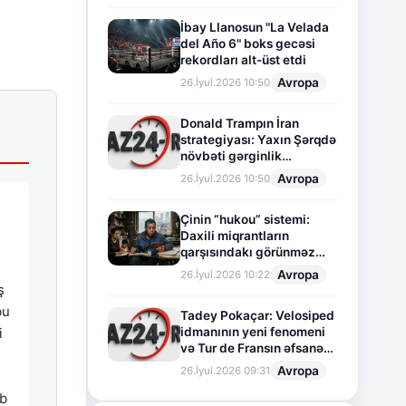
İbay Llanosun "La Velada
del Año 6" boks gecəsi
rekordları alt-üst etdi
Avropa
26.İyul.2026 10:50
Donald Trampın İran
strategiyası: Yaxın Şərqdə
növbəti gərginlik
mərhələsi
Avropa
26.İyul.2026 10:50
Çinin “hukou” sistemi:
Daxili miqrantların
qarşısındakı görünməz
sədd
Avropa
26.İyul.2026 10:22
ş
bu
Tadey Pokaçar: Velosiped
idmanının yeni fenomeni
i
və Tur de Fransın əfsanəvi
səhifəsi
Avropa
26.İyul.2026 09:31
ab