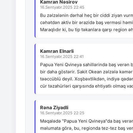
Kamran Nəsirov
16.Sentyabr.2025 22:45
Bu zəlzələnin dərhal heç bir ciddi ziyan vu
cəhətdən aktiv bir ərazidə baş verməsi həmiş
Maraqlıdır ki, bu tip təkanlara qarşı region
Kamran Elnarli
16.Sentyabr.2025 22:41
Papua Yeni Qvineya sahillərində baş verən b
bir daha göstərir. Sakit Okean zəlzələ kəmə
təəccüblü deyil. Xoşbəxtlikdən, indiyə qədər
cür təzahürləri qarşısında ehtiyatlı olmaq vac
Rəna Ziyadli
16.Sentyabr.2025 22:25
Məqalədə "Papua Yeni Qvineya"da baş verən
məlumata görə, bu, regionda tez-tez baş ver