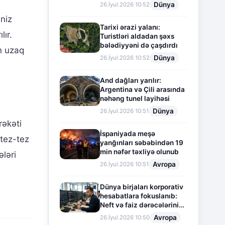
Dünya
26.İyul.2026 10:52
niz
Tarixi ərazi yalanı:
lır.
Turistləri aldadan şəxs
bələdiyyəni də çaşdırdı
in uzaq
Dünya
26.İyul.2026 10:52
And dağları yarılır:
Argentina və Çili arasında
nəhəng tunel layihəsi
Dünya
26.İyul.2026 10:51
rəkəti
İspaniyada meşə
 tez-tez
yanğınları səbəbindən 19
min nəfər təxliyə olunub
ləri
Avropa
26.İyul.2026 10:51
Dünya birjaları korporativ
hesabatlara fokuslanıb:
Neft və faiz dərəcələrinin
təsiri altında cari vəziyyət
Avropa
26.İyul.2026 10:50