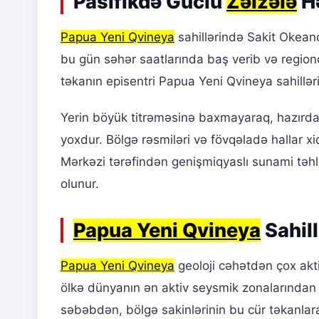
Pasifikdə Güclü
Zəlzələ
H
Papua Yeni Qvineya
sahillərində Sakit Okean
bu gün səhər saatlarında baş verib və region
təkanın episentri Papua Yeni Qvineya sahillə
Yerin böyük titrəməsinə baxmayaraq, hazırda 
yoxdur. Bölgə rəsmiləri və fövqəladə hallar xi
Mərkəzi tərəfindən genişmiqyaslı sunami təhlük
olunur.
Papua Yeni Qvineya
Sahill
Papua Yeni Qvineya
geoloji cəhətdən çox aktiv
ölkə dünyanın ən aktiv seysmik zonalarından 
səbəbdən, bölgə sakinlərinin bu cür təkanlara