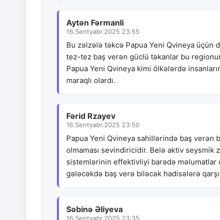
Aytən Fərmanli
16.Sentyabr.2025 23:55
Bu zəlzələ təkcə Papua Yeni Qvineya üçün d
tez-tez baş verən güclü təkanlar bu regionu
Papua Yeni Qvineya kimi ölkələrdə insanları
maraqlı olardı.
Fərid Rzayev
16.Sentyabr.2025 23:50
Papua Yeni Qvineya sahillərində baş verən bu
olmaması sevindiricidir. Belə aktiv seysmik 
sistemlərinin effektivliyi barədə məlumatlar
gələcəkdə baş verə biləcək hadisələrə qarşı
Səbinə Əliyeva
16.Sentyabr.2025 23:35