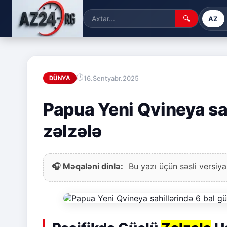
🔍
AZ
16.Sentyabr.2025
DÜNYA
Papua Yeni Qvineya sa
zəlzələ
🎧 Məqaləni dinlə:
Bu yazı üçün səsli versiya