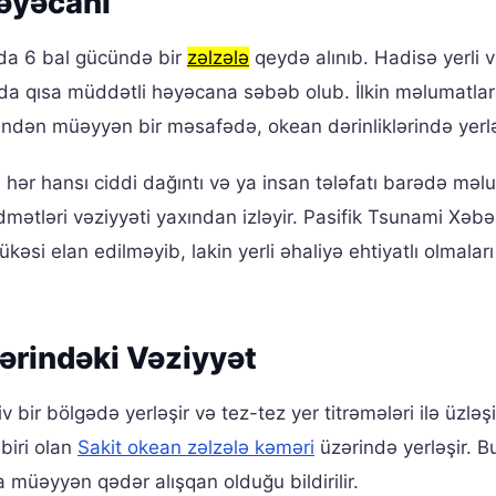
əyəcanı
da 6 bal gücündə bir
zəlzələ
qeydə alınıb. Hadisə yerli v
da qısa müddətli həyəcana səbəb olub. İlkin məlumatlar
rindən müəyyən bir məsafədə, okean dərinliklərində yerl
hər hansı ciddi dağıntı və ya insan tələfatı barədə məl
dmətləri vəziyyəti yaxından izləyir. Pasifik Tsunami Xəbə
əsi elan edilməyib, lakin yerli əhaliyə ehtiyatlı olmaları
ərindəki Vəziyyət
 bir bölgədə yerləşir və tez-tez yer titrəmələri ilə üzləşi
biri olan
Sakit okean zəlzələ kəməri
üzərində yerləşir. B
 müəyyən qədər alışqan olduğu bildirilir.