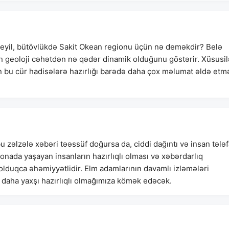
eyil, bütövlükdə Sakit Okean regionu üçün nə deməkdir? Belə
n geoloji cəhətdən nə qədər dinamik olduğunu göstərir. Xüsusil
n bu cür hadisələrə hazırlığı barədə daha çox məlumat əldə etm
 zəlzələ xəbəri təəssüf doğursa da, ciddi dağıntı və insan tələf
zonada yaşayan insanların hazırlıqlı olması və xəbərdarlıq
 olduqca əhəmiyyətlidir. Elm adamlarının davamlı izləmələri
 daha yaxşı hazırlıqlı olmağımıza kömək edəcək.