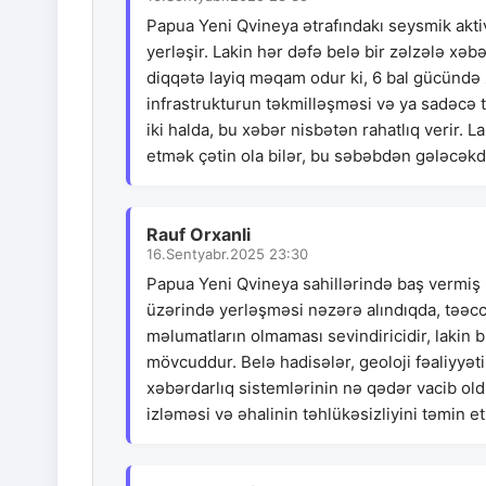
Papua Yeni Qvineya ətrafındakı seysmik aktiv
yerləşir. Lakin hər dəfə belə bir zəlzələ xəbə
diqqətə layiq məqam odur ki, 6 bal gücündə 
infrastrukturun təkmilləşməsi və ya sadəcə 
iki halda, bu xəbər nisbətən rahatlıq verir.
etmək çətin ola bilər, bu səbəbdən gələcəkdə
Rauf Orxanli
16.Sentyabr.2025 23:30
Papua Yeni Qvineya sahillərində baş vermiş 
üzərində yerləşməsi nəzərə alındıqda, təəccüb
məlumatların olmaması sevindiricidir, lakin b
mövcuddur. Belə hadisələr, geoloji fəaliyyəti
xəbərdarlıq sistemlərinin nə qədər vacib old
izləməsi və əhalinin təhlükəsizliyini təmin 