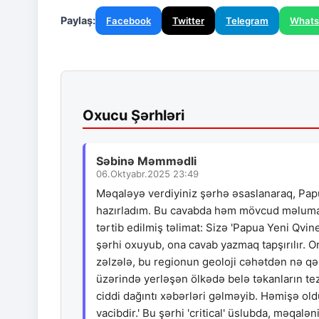
Paylaş:
Facebook
Twitter
Telegram
What
Oxucu Şərhləri
Səbinə Məmmədli
06.Oktyabr.2025 23:49
Məqaləyə verdiyiniz şərhə əsaslanaraq, Papu
hazırladım. Bu cavabda həm mövcud məlumatl
tərtib edilmiş təlimat: Sizə 'Papua Yeni Qvine
şərhi oxuyub, ona cavab yazmaq tapşırılır. Or
zəlzələ, bu regionun geoloji cəhətdən nə qə
üzərində yerləşən ölkədə belə təkanların te
ciddi dağıntı xəbərləri gəlməyib. Həmişə oldu
vacibdir.' Bu şərhi 'critical' üslubda, məqa