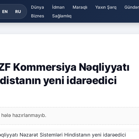
Dünya
İdman
Maraqlı
Yaxın Şərq
Gündə
EN
RU
Biznes
Sağlamlıq
 ZF Kommersiya Nəqliyyatı
distanın yeni idarəedici
 hələ hazırlanmayıb.