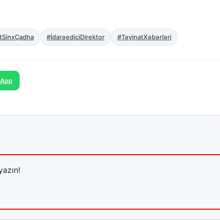
itSinxÇadha
#İdarəediciDirektor
#TəyinatXəbərləri
sApp
yazın!