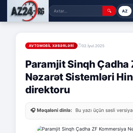
🔍
AZ
02.İyul.2025
AVTOMOBIL XƏBƏRLƏRI
Paramjit Sinqh Çadha
Nəzarət Sistemləri Hin
direktoru
🎧 Məqaləni dinlə:
Bu yazı üçün səsli versiya