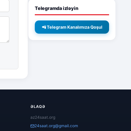
Telegramda izləyin
📲 Telegram Kanalımıza Qoşul
ƏLAQƏ
az24saat.org
24saat.org@gmail.com