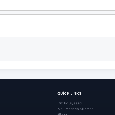
QUICK LINKS
Gizlilik Siyasəti
Məlumatların Silinməsi
Əlaqə