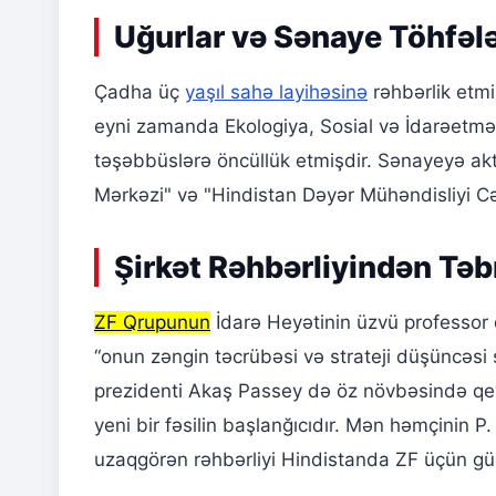
Uğurlar və Sənaye Töhfələ
Çadha üç
yaşıl sahə layihəsinə
rəhbərlik etmi
eyni zamanda Ekologiya, Sosial və İdarəetm
təşəbbüslərə öncüllük etmişdir. Sənayeyə ak
Mərkəzi" və "Hindistan Dəyər Mühəndisliyi Cə
Şirkət Rəhbərliyindən Təb
ZF Qrupunun
İdarə Heyətinin üzvü professor d
“onun zəngin təcrübəsi və strateji düşüncəsi 
prezidenti Akaş Passey də öz növbəsində qey
yeni bir fəsilin başlanğıcıdır. Mən həmçinin P
uzaqgörən rəhbərliyi Hindistanda ZF üçün güc