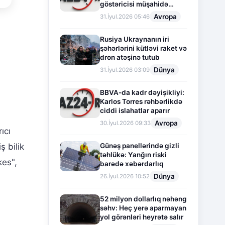
göstəricisi müşahidə
olunur
Avropa
31.İyul.2026 05:46
Rusiya Ukraynanın iri
şəhərlərini kütləvi raket və
dron atəşinə tutub
Dünya
31.İyul.2026 03:09
BBVA-da kadr dəyişikliyi:
Karlos Torres rəhbərlikdə
ciddi islahatlar aparır
Avropa
30.İyul.2026 09:33
ıcı
Günəş panellərində gizli
ş bilik
təhlükə: Yanğın riski
kes",
barədə xəbərdarlıq
Dünya
26.İyul.2026 10:52
52 milyon dollarlıq nəhəng
səhv: Heç yerə aparmayan
yol görənləri heyrətə salır