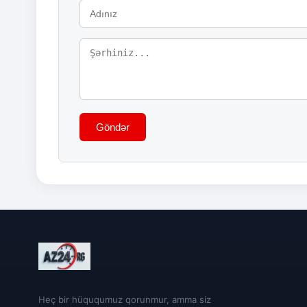
Göndər
Heç bir hüququmuz qorunmur, amma siz