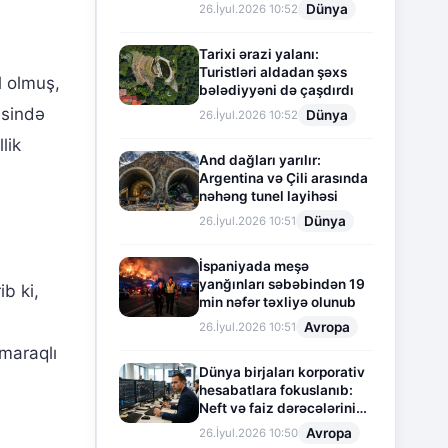
Dünya
26.İyul.2026 10:52
Tarixi ərazi yalanı:
Turistləri aldadan şəxs
l olmuş,
bələdiyyəni də çaşdırdı
əsində
Dünya
26.İyul.2026 10:52
lik
And dağları yarılır:
Argentina və Çili arasında
nəhəng tunel layihəsi
Dünya
26.İyul.2026 10:51
İspaniyada meşə
yanğınları səbəbindən 19
b ki,
min nəfər təxliyə olunub
Avropa
26.İyul.2026 10:51
maraqlı
Dünya birjaları korporativ
hesabatlara fokuslanıb:
Neft və faiz dərəcələrinin
təsiri altında cari vəziyyət
Avropa
26.İyul.2026 10:50