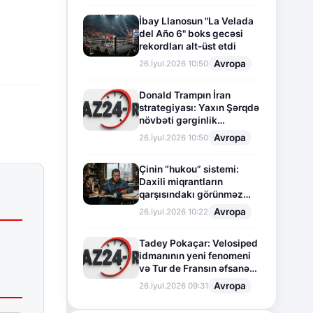
İbay Llanosun "La Velada
del Año 6" boks gecəsi
rekordları alt-üst etdi
Avropa
26.İyul.2026 10:50
Donald Trampın İran
strategiyası: Yaxın Şərqdə
növbəti gərginlik
mərhələsi
Avropa
26.İyul.2026 10:50
Çinin “hukou” sistemi:
Daxili miqrantların
qarşısındakı görünməz
sədd
Avropa
26.İyul.2026 10:22
Tadey Pokaçar: Velosiped
idmanının yeni fenomeni
və Tur de Fransın əfsanəvi
səhifəsi
Avropa
26.İyul.2026 09:31