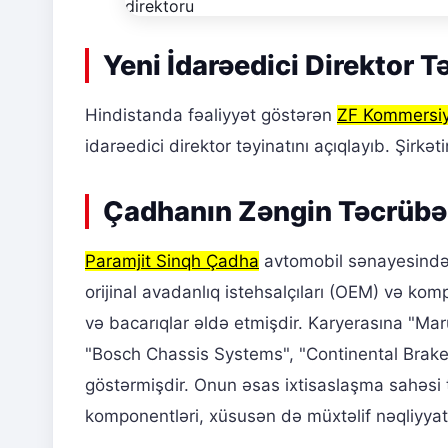
Yeni İdarəedici Direktor T
Hindistanda fəaliyyət göstərən
ZF Kommersiya
idarəedici direktor təyinatını açıqlayıb. Şirkət
Çadhanın Zəngin Təcrübə
Paramjit Sinqh Çadha
avtomobil sənayesində d
orijinal avadanlıq istehsalçıları (OEM) və kom
və bacarıqlar əldə etmişdir. Karyerasına "Ma
"Bosch Chassis Systems", "Continental Brakes
göstərmişdir. Onun əsas ixtisaslaşma sahəsi 
komponentləri, xüsusən də müxtəlif nəqliyyat v