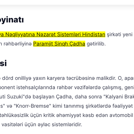
əyinatı
 Nəqliyyatına Nəzarət Sistemləri Hindistan
şirkəti yeni
in rəhbərliyinə
Paramjit Sinqh Çadha
gətirilib.
si
örd onilliyə yaxın karyera təcrübəsinə malikdir. O, apar
ponent istehsalçılarında rəhbər vəzifələrdə çalışmış, geni
ruti Suzuki"də başlayan Çadha, daha sonra "Kalyani Bra
" və "Knorr-Bremse" kimi tanınmış şirkətlərdə fəaliyyət
təhlükəsizlik üçün kritik əhəmiyyət kəsb edən avtomobil
asitələri üçün əyləc sistemləridir.