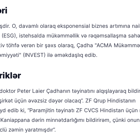
ri
şdir. O, davamlı olaraq eksponensial biznes artımına nai
ə (ESG), istehsalda mükəmməllik və rəqəmsallaşma sah
tiv töhfə verən bir şəxs olaraq, Çadha "ACMA Mükəmməl
miyyəti" (INVEST) ilə əməkdaşlıq edib.
riklər
oktor Peter Laier Çadhanın təyinatını alqışlayaraq bildiri
şirkət üçün əvəzsiz dəyər olacaq”. ZF Qrup Hindistanın
d edib ki, “Paramjitin təyinatı ZF CVCS Hindistan üçün 
. Kaniappana dərin minnətdarlığımı bildirirəm, çünki onun
lü zəmin yaratmışdır”.