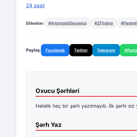
24 saat
Etiketlər:
#AvtomobilSənayesi
#ZFİndiya
#Paramj
Paylaş:
Facebook
Twitter
Telegram
What
Oxucu Şərhləri
Hələlik heç bir şərh yazılmayıb. İlk şərhi siz 
Şərh Yaz