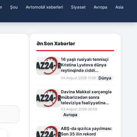
m
Şou
Avtomobil xəbərləri
Siyasət
Avropa
Asia
Ən Son Xəbərlər
16 yaşlı rusiyalı tennisçi
Kristina Lyutova dünya
reytinqində ciddi
irəliləyişə imza atdı
Dünya
04.Avqust.2026 11:06
Davina Makkol xərçənglə
mübarizədən sonra
televiziya fəaliyyətinə
fasilə verir
03.Avqust.2026 00:59
Avropa
ABŞ-da qızılca yayılması:
Son 35 ilin rekord