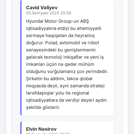
Cavid Vəliyev
05.Sentyabr.2025 20:58
Hyundai Motor Group-un ABŞ
iqtisadiyyatına etdiyi bu əhəmiyyətli
sərmayə həqiqətən də heyranlıq
doğurur. Polad, avtomobil və robot
sənayesindəki bu genişlənmənin
gələcək texnoloji inkişaflar və yeni iş
imkanları üçün nə qədər mühüm
olduğunu vurğulamanız çox yerindədir.
Şirkətin bu addımı, təkcə qlobal
miqyasda deyil, eyni zamanda strateji
tərəfdaşlıqlar yolu ilə regional
iqtisadiyyatlara da verdiyi dəyəri aydın
şəkildə göstərir.
Elvin Nəsirov