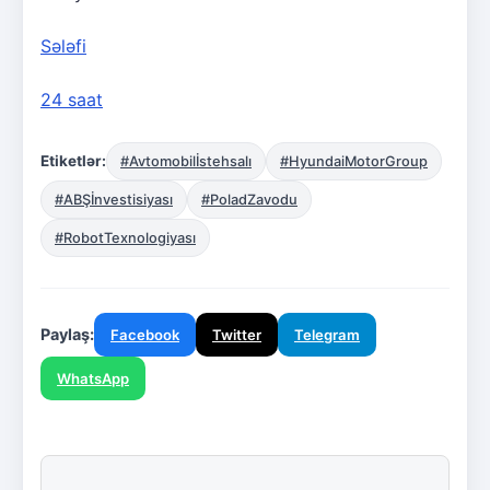
Sələfi
24 saat
Etiketlər:
#Avtomobilİstehsalı
#HyundaiMotorGroup
#ABŞİnvestisiyası
#PoladZavodu
#RobotTexnologiyası
Paylaş:
Facebook
Twitter
Telegram
WhatsApp