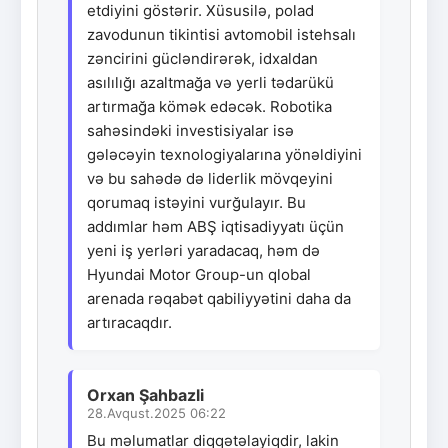
etdiyini göstərir. Xüsusilə, polad
zavodunun tikintisi avtomobil istehsalı
zəncirini gücləndirərək, idxaldan
asılılığı azaltmağa və yerli tədarükü
artırmağa kömək edəcək. Robotika
sahəsindəki investisiyalar isə
gələcəyin texnologiyalarına yönəldiyini
və bu sahədə də liderlik mövqeyini
qorumaq istəyini vurğulayır. Bu
addımlar həm ABŞ iqtisadiyyatı üçün
yeni iş yerləri yaradacaq, həm də
Hyundai Motor Group-un qlobal
arenada rəqabət qabiliyyətini daha da
artıracaqdır.
Orxan Şahbazli
28.Avqust.2025 06:22
Bu məlumatlar diqqətəlayiqdir, lakin