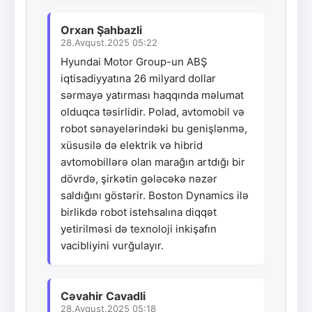
Orxan Şahbazli
28.Avqust.2025 05:22
Hyundai Motor Group-un ABŞ
iqtisadiyyatına 26 milyard dollar
sərmayə yatırması haqqında məlumat
olduqca təsirlidir. Polad, avtomobil və
robot sənayelərindəki bu genişlənmə,
xüsusilə də elektrik və hibrid
avtomobillərə olan marağın artdığı bir
dövrdə, şirkətin gələcəkə nəzər
saldığını göstərir. Boston Dynamics ilə
birlikdə robot istehsalına diqqət
yetirilməsi də texnoloji inkişafın
vacibliyini vurğulayır.
Cəvahir Cavadli
28.Avqust.2025 05:18