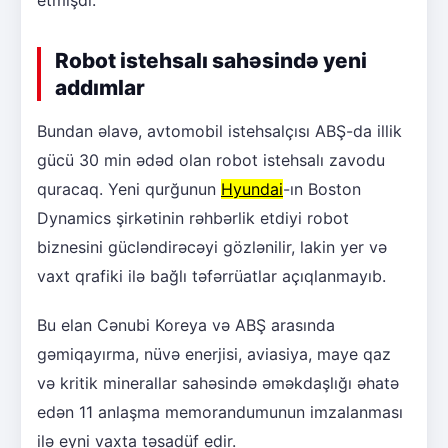
Robot istehsalı sahəsində yeni
addımlar
Bundan əlavə, avtomobil istehsalçısı ABŞ-da illik
gücü 30 min ədəd olan robot istehsalı zavodu
quracaq. Yeni qurğunun
Hyundai
-ın Boston
Dynamics şirkətinin rəhbərlik etdiyi robot
biznesini gücləndirəcəyi gözlənilir, lakin yer və
vaxt qrafiki ilə bağlı təfərrüatlar açıqlanmayıb.
Bu elan Cənubi Koreya və ABŞ arasında
gəmiqayırma, nüvə enerjisi, aviasiya, maye qaz
və kritik minerallar sahəsində əməkdaşlığı əhatə
edən 11 anlaşma memorandumunun imzalanması
ilə eyni vaxta təsadüf edir.