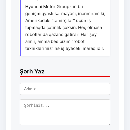
Hyundai Motor Group-un bu
genişmiqyaslı sərmayəsi, inanmıram ki,
Amerikadakı "təmirçilər" üçün iş
tapmaqda çətinlik çəksin. Heç olmasa
robotlar da qazanc gətirər! Hər şey
alınır, amma bəs bizim "robot
texniklərimiz" nə işləyəcək, maraqlıdır.
Şərh Yaz