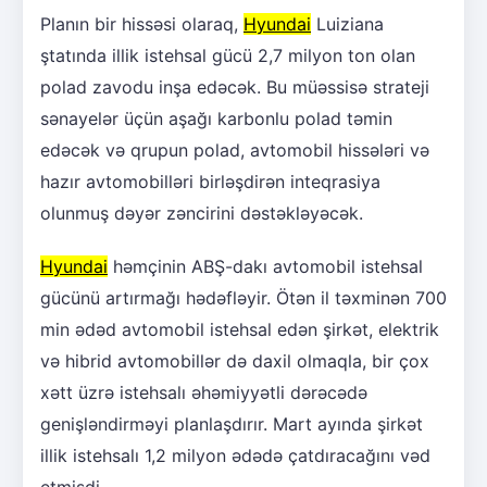
Planın bir hissəsi olaraq,
Hyundai
Luiziana
ştatında illik istehsal gücü 2,7 milyon ton olan
polad zavodu inşa edəcək. Bu müəssisə strateji
sənayelər üçün aşağı karbonlu polad təmin
edəcək və qrupun polad, avtomobil hissələri və
hazır avtomobilləri birləşdirən inteqrasiya
olunmuş dəyər zəncirini dəstəkləyəcək.
Hyundai
həmçinin ABŞ-dakı avtomobil istehsal
gücünü artırmağı hədəfləyir. Ötən il təxminən 700
min ədəd avtomobil istehsal edən şirkət, elektrik
və hibrid avtomobillər də daxil olmaqla, bir çox
xətt üzrə istehsalı əhəmiyyətli dərəcədə
genişləndirməyi planlaşdırır. Mart ayında şirkət
illik istehsalı 1,2 milyon ədədə çatdıracağını vəd
etmişdi.