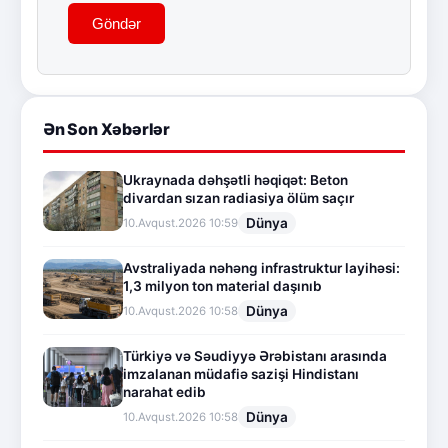
Göndər
Ən Son Xəbərlər
Ukraynada dəhşətli həqiqət: Beton
divardan sızan radiasiya ölüm saçır
Dünya
10.Avqust.2026 10:59
Avstraliyada nəhəng infrastruktur layihəsi:
1,3 milyon ton material daşınıb
Dünya
10.Avqust.2026 10:58
Türkiyə və Səudiyyə Ərəbistanı arasında
imzalanan müdafiə sazişi Hindistanı
narahat edib
Dünya
10.Avqust.2026 10:58