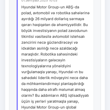
01.Sentyabr.2025 10:03
Hyundai Motor Group-un ABŞ-da
polad, avtomobil və robotika sahələrinə
ayırdığı 26 milyard dollarlıq sərmayə
qərarı həqiqətən də əhəmiyyətlidir. Bu
böyük investisiyanın polad zavodunun
tikintisi vasitəsilə avtomobil istehsalı
zəncirini necə gücləndirəcəyi və
idxaldan asılılığı necə azaldacağı
maraqlıdır. Robotika sahəsindəki
investisiyaların gələcəyin
texnologiyalarına yönəldiyini
vurğulamaqla yanaşı, Hyundai-ın bu
sahədəki liderlik mövqeyini necə daha
da möhkəmləndirməyi planlaşdırdığı
haqqında daha ətraflı məlumat almaq
olarmı? Bu addımların ABŞ iqtisadiyyatı
üçün iş yerləri yaratmaqla yanaşı,
Hyundai Motor Group-un qlobal