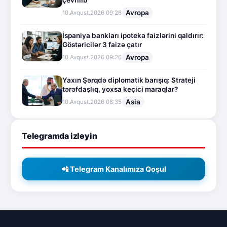
çevrilib
Avropa
10.Avqust.2026 09:26
İspaniya bankları ipoteka faizlərini qaldırır:
Göstəricilər 3 faizə çatır
Avropa
10.Avqust.2026 09:26
Yaxın Şərqdə diplomatik barışıq: Strateji
tərəfdaşlıq, yoxsa keçici maraqlar?
Asia
10.Avqust.2026 08:35
Telegramda izləyin
📲 Telegram Kanalımıza Qoşul