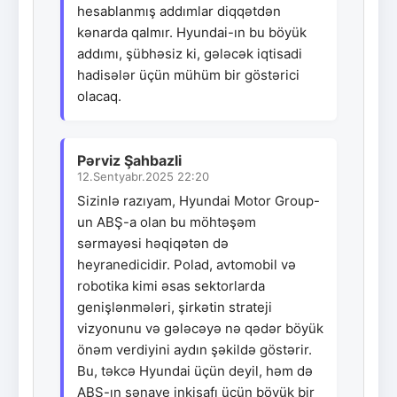
hesablanmış addımlar diqqətdən
kənarda qalmır. Hyundai-ın bu böyük
addımı, şübhəsiz ki, gələcək iqtisadi
hadisələr üçün mühüm bir göstərici
olacaq.
Pərviz Şahbazli
12.Sentyabr.2025 22:20
Sizinlə razıyam, Hyundai Motor Group-
un ABŞ-a olan bu möhtəşəm
sərmayəsi həqiqətən də
heyranedicidir. Polad, avtomobil və
robotika kimi əsas sektorlarda
genişlənmələri, şirkətin strateji
vizyonunu və gələcəyə nə qədər böyük
önəm verdiyini aydın şəkildə göstərir.
Bu, təkcə Hyundai üçün deyil, həm də
ABŞ-ın sənaye inkişafı üçün böyük bir