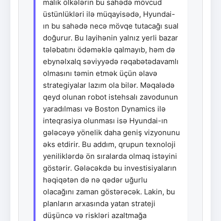
malik ölkələrin bu sahədə mövcud
üstünlükləri ilə müqayisədə, Hyundai-
ın bu sahədə necə mövqe tutacağı sual
doğurur. Bu layihənin yalnız yerli bazar
tələbatını ödəməklə qalmayıb, həm də
ebynəlxalq səviyyədə rəqabətədavamlı
olmasını təmin etmək üçün əlavə
strategiyalar lazım ola bilər. Məqalədə
qeyd olunan robot istehsalı zavodunun
yaradılması və Boston Dynamics ilə
inteqrasiya olunması isə Hyundai-ın
gələcəyə yönelik daha geniş vizyonunu
əks etdirir. Bu addım, qrupun texnoloji
yeniliklərdə ön sıralarda olmaq istəyini
göstərir. Gələcəkdə bu investisiyaların
həqiqətən də nə qədər uğurlu
olacağını zaman göstərəcək. Lakin, bu
planların arxasında yatan strateji
düşüncə və riskləri azaltmağa