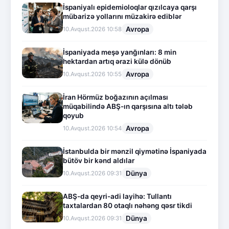
İspaniyalı epidemioloqlar qızılcaya qarşı
mübarizə yollarını müzakirə ediblər
Avropa
10.Avqust.2026 10:58
İspaniyada meşə yanğınları: 8 min
hektardan artıq ərazi külə dönüb
Avropa
10.Avqust.2026 10:55
İran Hörmüz boğazının açılması
müqabilində ABŞ-ın qarşısına altı tələb
qoyub
Avropa
10.Avqust.2026 10:54
İstanbulda bir mənzil qiymətinə İspaniyada
bütöv bir kənd aldılar
Dünya
10.Avqust.2026 09:31
ABŞ-da qeyri-adi layihə: Tullantı
taxtalardan 80 otaqlı nəhəng qəsr tikdi
Dünya
10.Avqust.2026 09:31