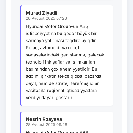
Murad Ziyadli
28.Avqust.2025 07:23
Hyundai Motor Group-un ABŞ
iqtisadiyyatına bu qədər böyük bir
sərmayə yatırması təqdirəlayiqdir.
Polad, avtomobil və robot
sənayelərindəki genişlənmə, gələcək
texnoloji inkişaflar və iş imkanları
baxımından çox əhəmiyyətlidir. Bu
addım, şirkətin təkcə qlobal bazarda
deyil, həm də strateji tərəfdaşlıqlar
vasitəsilə regional iqtisadiyyatlara
verdiyi dəyəri göstərir.
Nəsrin Rzayeva
28.Avqust.2025 06:58
Hyundai Motor Group-un ABŞ