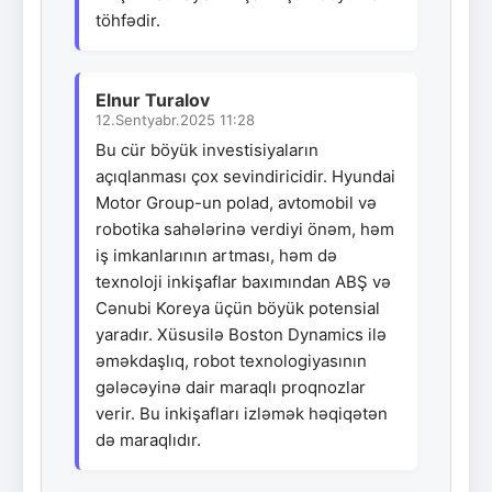
töhfədir.
Elnur Turalov
12.Sentyabr.2025 11:28
Bu cür böyük investisiyaların
açıqlanması çox sevindiricidir. Hyundai
Motor Group-un polad, avtomobil və
robotika sahələrinə verdiyi önəm, həm
iş imkanlarının artması, həm də
texnoloji inkişaflar baxımından ABŞ və
Cənubi Koreya üçün böyük potensial
yaradır. Xüsusilə Boston Dynamics ilə
əməkdaşlıq, robot texnologiyasının
gələcəyinə dair maraqlı proqnozlar
verir. Bu inkişafları izləmək həqiqətən
də maraqlıdır.