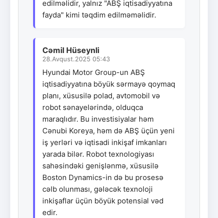
edilməlidir, yalnız "ABŞ iqtisadiyyatına
fayda" kimi təqdim edilməməlidir.
Cəmil Hüseynli
28.Avqust.2025 05:43
Hyundai Motor Group-un ABŞ
iqtisadiyyatına böyük sərmayə qoymaq
planı, xüsusilə polad, avtomobil və
robot sənayelərində, olduqca
maraqlıdır. Bu investisiyalar həm
Cənubi Koreya, həm də ABŞ üçün yeni
iş yerləri və iqtisadi inkişaf imkanları
yarada bilər. Robot texnologiyası
sahəsindəki genişlənmə, xüsusilə
Boston Dynamics-in də bu prosesə
cəlb olunması, gələcək texnoloji
inkişaflar üçün böyük potensial vəd
edir.