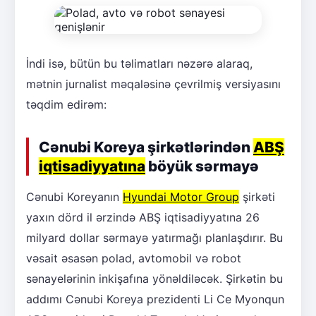
İndi isə, bütün bu təlimatları nəzərə alaraq,
mətnin jurnalist məqaləsinə çevrilmiş versiyasını
təqdim edirəm:
Cənubi Koreya şirkətlərindən
ABŞ
iqtisadiyyatına
böyük sərmayə
Cənubi Koreyanın
Hyundai Motor Group
şirkəti
yaxın dörd il ərzində ABŞ iqtisadiyyatına 26
milyard dollar sərmayə yatırmağı planlaşdırır. Bu
vəsait əsasən polad, avtomobil və robot
sənayelərinin inkişafına yönəldiləcək. Şirkətin bu
addımı Cənubi Koreya prezidenti Li Ce Myonqun