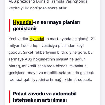
ABŞ prezidenti Donald Trampla Vaşinqtonda
keçirdiyi ilk görüşdən sonra atılır.
Hyundai
-ın sərmayə planları
genişlənir
Yeni vədlər
Hyundai
-ın mart ayında açıqladığı 21
milyard dollarlıq investisiya planından xeyli
çoxdur. Şirkət rəhbərliyinin bildirdiyinə görə, bu
sərmayə ABŞ hökumətinin siyasətinə uyğun
olaraq, müxtəlif sahələrdə biznes imkanlarını
genişləndirməyə və mobillik sektorunda gələcək
rəqabət qabiliyyətini artırmağa xidmət edəcək.
Polad zavodu və avtomobil
istehsalının artırılması