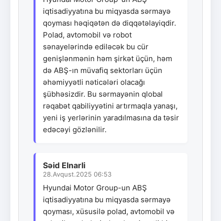
iqtisadiyyatına bu miqyasda sərmayə
qoyması həqiqətən də diqqətəlayiqdir.
Polad, avtomobil və robot
sənayelərində ediləcək bu cür
genişlənmənin həm şirkət üçün, həm
də ABŞ-ın müvafiq sektorları üçün
əhəmiyyətli nəticələri olacağı
şübhəsizdir. Bu sərmayənin qlobal
rəqabət qabiliyyətini artırmaqla yanaşı,
yeni iş yerlərinin yaradılmasına da təsir
edəcəyi gözlənilir.
Səid Elnarli
28.Avqust.2025 06:53
Hyundai Motor Group-un ABŞ
iqtisadiyyatına bu miqyasda sərmayə
qoyması, xüsusilə polad, avtomobil və