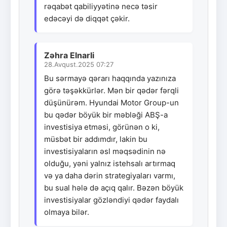
rəqabət qabiliyyətinə necə təsir
edəcəyi də diqqət çəkir.
Zəhra Elnarli
28.Avqust.2025 07:27
Bu sərmayə qərarı haqqında yazınıza
görə təşəkkürlər. Mən bir qədər fərqli
düşünürəm. Hyundai Motor Group-un
bu qədər böyük bir məbləği ABŞ-a
investisiya etməsi, görünən o ki,
müsbət bir addımdır, lakin bu
investisiyaların əsl məqsədinin nə
olduğu, yəni yalnız istehsalı artırmaq
və ya daha dərin strategiyaları varmı,
bu sual hələ də açıq qalır. Bəzən böyük
investisiyalar gözləndiyi qədər faydalı
olmaya bilər.