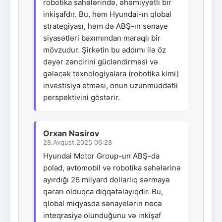
robotika sahələrində, əhəmiyyətli bir
inkişafdır. Bu, həm Hyundai-ın qlobal
strategiyası, həm də ABŞ-ın sənaye
siyasətləri baxımından maraqlı bir
mövzudur. Şirkətin bu addımı ilə öz
dəyər zəncirini gücləndirməsi və
gələcək texnologiyalara (robotika kimi)
investisiya etməsi, onun uzunmüddətli
perspektivini göstərir.
Orxan Nəsirov
28.Avqust.2025 06:28
Hyundai Motor Group-un ABŞ-da
polad, avtomobil və robotika sahələrinə
ayırdığı 26 milyard dollarlıq sərmayə
qərarı olduqca diqqətəlayiqdir. Bu,
qlobal miqyasda sənayelərin necə
inteqrasiya olunduğunu və inkişaf