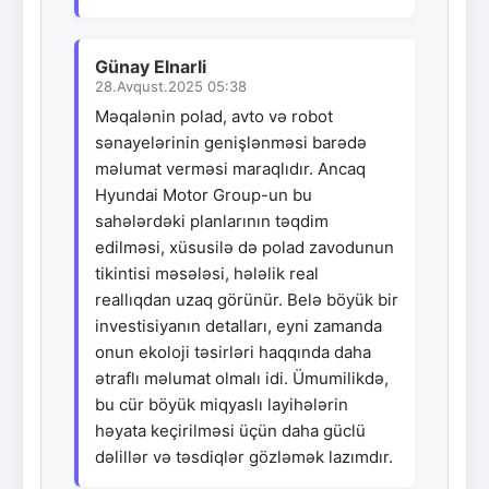
Günay Elnarli
28.Avqust.2025 05:38
Məqalənin polad, avto və robot
sənayelərinin genişlənməsi barədə
məlumat verməsi maraqlıdır. Ancaq
Hyundai Motor Group-un bu
sahələrdəki planlarının təqdim
edilməsi, xüsusilə də polad zavodunun
tikintisi məsələsi, hələlik real
reallıqdan uzaq görünür. Belə böyük bir
investisiyanın detalları, eyni zamanda
onun ekoloji təsirləri haqqında daha
ətraflı məlumat olmalı idi. Ümumilikdə,
bu cür böyük miqyaslı layihələrin
həyata keçirilməsi üçün daha güclü
dəlillər və təsdiqlər gözləmək lazımdır.