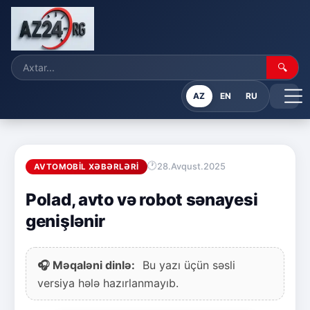
🔍
AZ
EN
RU
28.Avqust.2025
AVTOMOBIL XƏBƏRLƏRI
Polad, avto və robot sənayesi
genişlənir
🎧 Məqaləni dinlə:
Bu yazı üçün səsli
versiya hələ hazırlanmayıb.