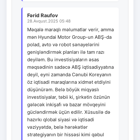
Fərid Raufov
28.Avqust.2025 05:48
Məqalə maraqlı məlumatlar verir, amma
mən Hyundai Motor Group-un ABŞ-da
polad, avto və robot sənayelərini
genişləndirmək planları ilə tam razı
deyiləm. Bu investisiyaların əsas
məqsədinin sadəcə ABŞ iqtisadiyyatına
deyil, eyni zamanda Cənubi Koreyanın
öz iqtisadi maraqlarına xidmət etdiyini
düşünürəm. Belə böyük miqyaslı
investisiyalar, təbii ki, şirkətin özünün
gələcək inkişafı və bazar mövqeyini
gücləndirmək üçün edilir. Xüsusilə də
hazırkı qlobal siyasi və iqtisadi
vəziyyətdə, belə hərəkətlər
strategiyanın bir hissəsi kimi qəbul