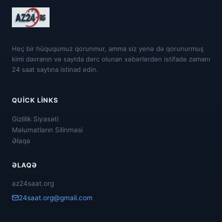
Heç bir hüququmuz qorunmur, amma siz yenə də qorunurmuş
kimi davranın və saytda dərc olunan xəbərlərdən istifadə zamanı
24 saat saytına istinad edin.
QUICK LINKS
Gizlilik Siyasəti
Məlumatların Silinməsi
Əlaqə
ƏLAQƏ
az24saat.org
24saat.org@gmail.com