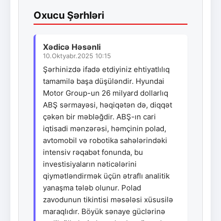
Oxucu Şərhləri
Xədicə Həsənli
10.Oktyabr.2025 10:15
Şərhinizdə ifadə etdiyiniz ehtiyatlılıq
tamamilə başa düşüləndir. Hyundai
Motor Group-un 26 milyard dollarlıq
ABŞ sərmayəsi, həqiqətən də, diqqət
çəkən bir məbləğdir. ABŞ-ın cari
iqtisadi mənzərəsi, həmçinin polad,
avtomobil və robotika sahələrindəki
intensiv rəqabət fonunda, bu
investisiyaların nəticələrini
qiymətləndirmək üçün ətraflı analitik
yanaşma tələb olunur. Polad
zavodunun tikintisi məsələsi xüsusilə
maraqlıdır. Böyük sənaye güclərinə