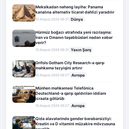
Meksikadan nəhəng layihə: Panama
kanalına alternativ ticarət dəhlizi yaradılır
Dünya
10.Avqust.2026 09:31
Hürmüz boğazı ətrafında yeni razılaşma:
İran və Omanın təşəbbüsləri nədən xəbər
verir?
Yaxın Şərq
10.Avqust.2026 09:31
Grifols Gotham City Research-ə qarşı
məhkəmə təzyiqini artırır
Avropa
10.Avqust.2026 09:27
Münhen məhkəməsi Telefónica
Deutschland-a qarşı qaldırılan iddianı
icraata götürüb
Avropa
10.Avqust.2026 09:27
Qida əlavələrində gender bərabərsizliyi:
Kreatin və D vitamini müzakirə mövzusuna