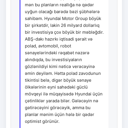
mən bu planların reallığa nə qədər
uyğun olacağı barədə bəzi şübhələrə
sahibəm. Hyundai Motor Group böyük
bir şirkətdir, lakin 26 milyard dollarlıq
bir investisiya çox böyük bir məbləğdir.
ABŞ-dakı hazırkı iqtisadi şərait və
polad, avtomobil, robot
sənayelərindəki rəqabət nəzərə
alındıqda, bu investisiyaların
gözlənildiyi kimi nəticə verəcəyinə
əmin deyiləm. Hətta polad zavodunun
tikintisi belə, digər böyük sənaye
ölkələrinin eyni sahədəki güclü
mövqeyi ilə müqayisədə Hyundai üçün
çətinliklər yarada bilər. Gələcəyin nə
gətirəcəyini görəcəyik, amma bu
planlar mənim üçün hələ bir qədər
optimist görünür.