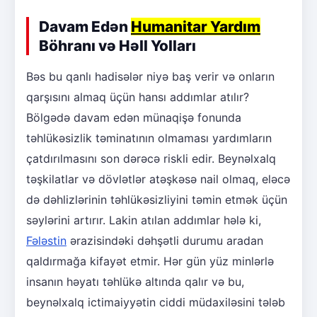
Davam Edən
Humanitar Yardım
Böhranı və Həll Yolları
Bəs bu qanlı hadisələr niyə baş verir və onların
qarşısını almaq üçün hansı addımlar atılır?
Bölgədə davam edən münaqişə fonunda
təhlükəsizlik təminatının olmaması yardımların
çatdırılmasını son dərəcə riskli edir. Beynəlxalq
təşkilatlar və dövlətlər atəşkəsə nail olmaq, eləcə
də dəhlizlərinin təhlükəsizliyini təmin etmək üçün
səylərini artırır. Lakin atılan addımlar hələ ki,
Fələstin
ərazisindəki dəhşətli durumu aradan
qaldırmağa kifayət etmir. Hər gün yüz minlərlə
insanın həyatı təhlükə altında qalır və bu,
beynəlxalq ictimaiyyətin ciddi müdaxiləsini tələb