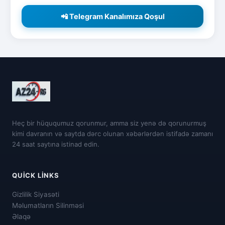
📲 Telegram Kanalımıza Qoşul
Heç bir hüququmuz qorunmur, amma siz yenə də qorunurmuş
kimi davranın və saytda dərc olunan xəbərlərdən istifadə zamanı
24 saat saytına istinad edin.
QUICK LINKS
Gizlilik Siyasəti
Məlumatların Silinməsi
Əlaqə