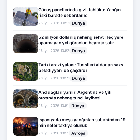
Günəş panellərində gizli təhlükə: Yanğın
riski barədə xəbərdarlıq
Dünya
26.İyul.2026 10:52
52 milyon dollarlıq nəhəng səhv: Heç yerə
aparmayan yol görənləri heyrətə salır
Dünya
26.İyul.2026 10:52
Tarixi ərazi yalanı: Turistləri aldadan şəxs
bələdiyyəni də çaşdırdı
Dünya
26.İyul.2026 10:52
And dağları yarılır: Argentina və Çili
arasında nəhəng tunel layihəsi
Dünya
26.İyul.2026 10:51
İspaniyada meşə yanğınları səbəbindən 19
min nəfər təxliyə olunub
Avropa
26.İyul.2026 10:51