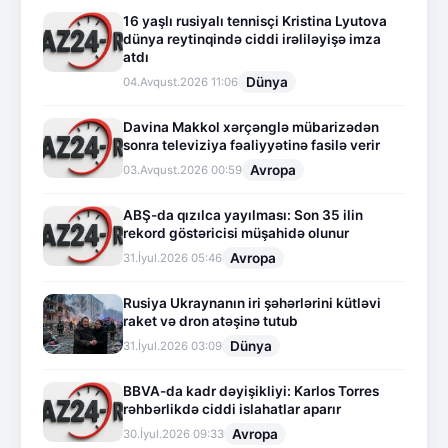
16 yaşlı rusiyalı tennisçi Kristina Lyutova
dünya reytinqində ciddi irəliləyişə imza
atdı
Dünya
04.Avqust.2026 11:06
Davina Makkol xərçənglə mübarizədən
sonra televiziya fəaliyyətinə fasilə verir
Avropa
03.Avqust.2026 00:59
ABŞ-da qızılca yayılması: Son 35 ilin
rekord göstəricisi müşahidə olunur
Avropa
31.İyul.2026 05:46
Rusiya Ukraynanın iri şəhərlərini kütləvi
raket və dron atəşinə tutub
Dünya
31.İyul.2026 03:09
BBVA-da kadr dəyişikliyi: Karlos Torres
rəhbərlikdə ciddi islahatlar aparır
Avropa
30.İyul.2026 09:33