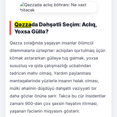
Qəzza
da Dəhşətli Seçim: Aclıq,
Yoxsa Güllə?
Qəzza zolağında yaşayan insanlar ölümcül
dilemmalarla üzləşirlər: aclıqdan qurtulmaq üçün
kömək axtararkən gülləyə tuş gəlmək, yoxsa
susuzluq və qida çatışmazlığı ucbatından
tədricən məhv olmaq. Yardım paylanması
məntəqələrində yüzlərlə insanın həlak olması,
mülki əhalinin düşdüyü dəhşətli vəziyyəti bir
daha gözlər önünə sərir. Təkcə bu cür insidentlər
zamanı 900-dən çox şəxsin həyatını itirməsi,
yaşanan faciənin miqyasını göstərir.