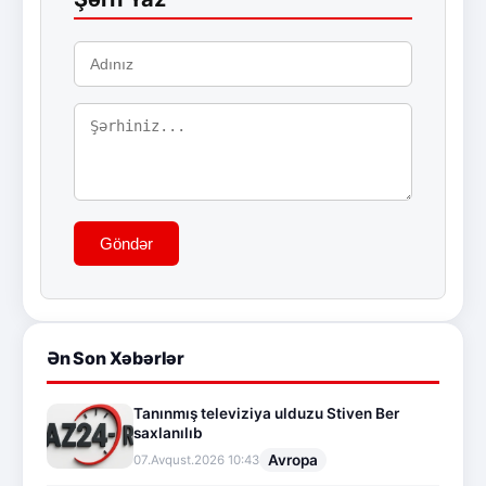
Göndər
Ən Son Xəbərlər
Tanınmış televiziya ulduzu Stiven Ber
saxlanılıb
Avropa
07.Avqust.2026 10:43