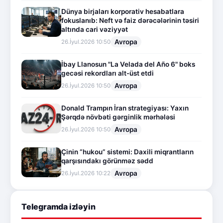
Dünya birjaları korporativ hesabatlara
fokuslanıb: Neft və faiz dərəcələrinin təsiri
altında cari vəziyyət
Avropa
26.İyul.2026 10:50
İbay Llanosun "La Velada del Año 6" boks
gecəsi rekordları alt-üst etdi
Avropa
26.İyul.2026 10:50
Donald Trampın İran strategiyası: Yaxın
Şərqdə növbəti gərginlik mərhələsi
Avropa
26.İyul.2026 10:50
Çinin “hukou” sistemi: Daxili miqrantların
qarşısındakı görünməz sədd
Avropa
26.İyul.2026 10:22
Telegramda izləyin