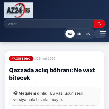
🔍
AZ
EN
RU
29.İyul.2025
YAXIN ŞƏRQ
Qəzzada aclıq böhranı: Nə vaxt
bitəcək
🎧 Məqaləni dinlə:
Bu yazı üçün səsli
versiya hələ hazırlanmayıb.