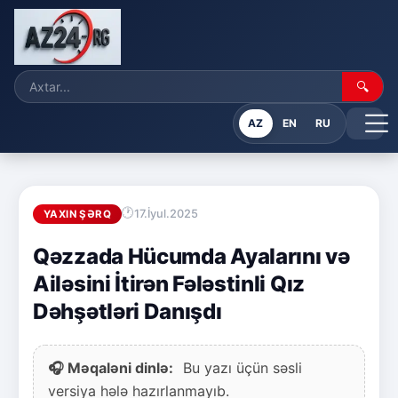
🔍
AZ
EN
RU
17.İyul.2025
YAXIN ŞƏRQ
Qəzzada Hücumda Ayalarını və
Ailəsini İtirən Fələstinli Qız
Dəhşətləri Danışdı
🎧 Məqaləni dinlə:
Bu yazı üçün səsli
versiya hələ hazırlanmayıb.