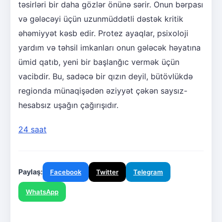
təsirləri bir daha gözlər önünə sərir. Onun bərpası
və gələcəyi üçün uzunmüddətli dəstək kritik
əhəmiyyət kəsb edir. Protez ayaqlar, psixoloji
yardım və təhsil imkanları onun gələcək həyatına
ümid qatıb, yeni bir başlanğıc vermək üçün
vacibdir. Bu, sadəcə bir qızın deyil, bütövlükdə
regionda münaqişədən əziyyət çəkən saysız-
hesabsız uşağın çağırışıdır.
24 saat
Paylaş:
Facebook
Twitter
Telegram
WhatsApp