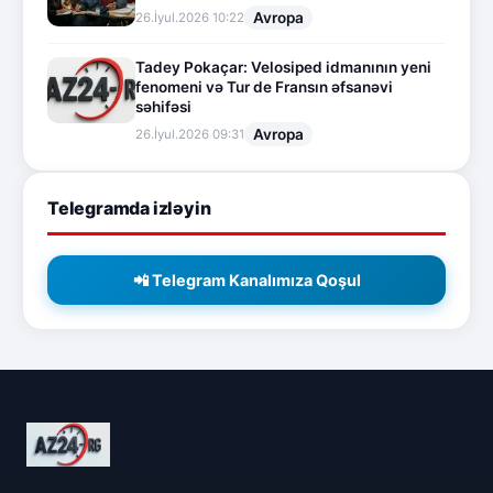
Avropa
26.İyul.2026 10:22
Tadey Pokaçar: Velosiped idmanının yeni
fenomeni və Tur de Fransın əfsanəvi
səhifəsi
Avropa
26.İyul.2026 09:31
Telegramda izləyin
📲 Telegram Kanalımıza Qoşul