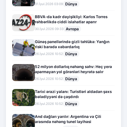
Dünya
31.İyul.2026 03:09
BBVA-da kadr dəyişikliyi: Karlos Torres
rəhbərlikdə ciddi islahatlar aparır
Avropa
30.İyul.2026 09:33
Günəş panellərində gizli təhlükə: Yanğın
riski barədə xəbərdarlıq
Dünya
26.İyul.2026 10:52
52 milyon dollarlıq nəhəng səhv: Heç yerə
aparmayan yol görənləri heyrətə salır
Dünya
26.İyul.2026 10:52
Tarixi ərazi yalanı: Turistləri aldadan şəxs
bələdiyyəni də çaşdırdı
Dünya
26.İyul.2026 10:52
And dağları yarılır: Argentina və Çili
arasında nəhəng tunel layihəsi