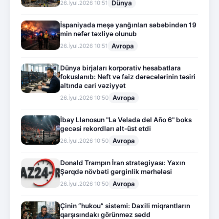
Dünya
26.İyul.2026 10:51
İspaniyada meşə yanğınları səbəbindən 19
min nəfər təxliyə olunub
Avropa
26.İyul.2026 10:51
Dünya birjaları korporativ hesabatlara
fokuslanıb: Neft və faiz dərəcələrinin təsiri
altında cari vəziyyət
Avropa
26.İyul.2026 10:50
İbay Llanosun "La Velada del Año 6" boks
gecəsi rekordları alt-üst etdi
Avropa
26.İyul.2026 10:50
Donald Trampın İran strategiyası: Yaxın
Şərqdə növbəti gərginlik mərhələsi
Avropa
26.İyul.2026 10:50
Çinin “hukou” sistemi: Daxili miqrantların
qarşısındakı görünməz sədd