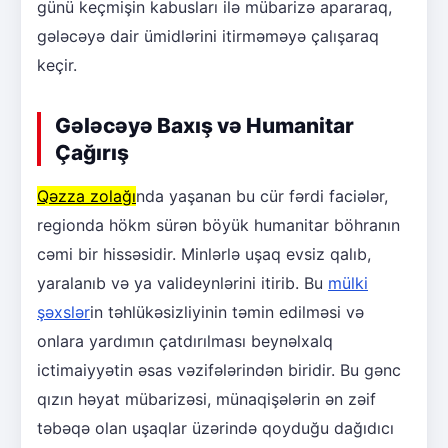
günü keçmişin kabusları ilə mübarizə apararaq,
gələcəyə dair ümidlərini itirməməyə çalışaraq
keçir.
Gələcəyə Baxış və Humanitar
Çağırış
Qəzza zolağı
nda yaşanan bu cür fərdi faciələr,
regionda hökm sürən böyük humanitar böhranın
cəmi bir hissəsidir. Minlərlə uşaq evsiz qalıb,
yaralanıb və ya valideynlərini itirib. Bu
mülki
şəxslər
in təhlükəsizliyinin təmin edilməsi və
onlara yardımın çatdırılması beynəlxalq
ictimaiyyətin əsas vəzifələrindən biridir. Bu gənc
qızın həyat mübarizəsi, münaqişələrin ən zəif
təbəqə olan uşaqlar üzərində qoyduğu dağıdıcı