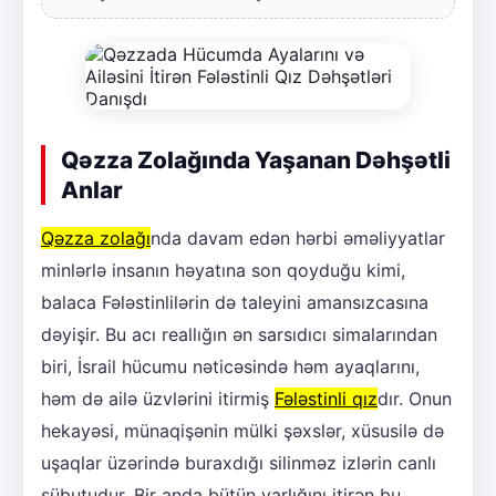
Qəzza Zolağında Yaşanan Dəhşətli
Anlar
Qəzza zolağı
nda davam edən hərbi əməliyyatlar
minlərlə insanın həyatına son qoyduğu kimi,
balaca Fələstinlilərin də taleyini amansızcasına
dəyişir. Bu acı reallığın ən sarsıdıcı simalarından
biri, İsrail hücumu nəticəsində həm ayaqlarını,
həm də ailə üzvlərini itirmiş
Fələstinli qız
dır. Onun
hekayəsi, münaqişənin mülki şəxslər, xüsusilə də
uşaqlar üzərində buraxdığı silinməz izlərin canlı
sübutudur. Bir anda bütün varlığını itirən bu