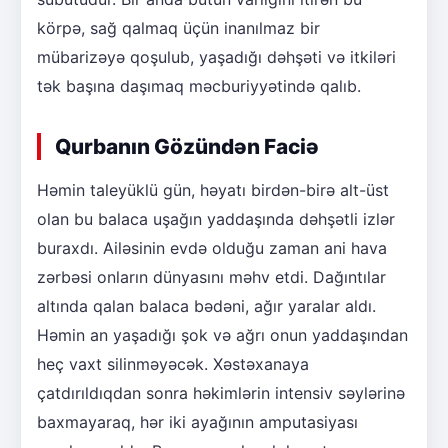
körpə, sağ qalmaq üçün inanılmaz bir
mübarizəyə qoşulub, yaşadığı dəhşəti və itkiləri
tək başına daşımaq məcburiyyətində qalıb.
Qurbanın Gözündən Faciə
Həmin taleyüklü gün, həyatı birdən-birə alt-üst
olan bu balaca uşağın yaddaşında dəhşətli izlər
buraxdı. Ailəsinin evdə olduğu zaman ani hava
zərbəsi onların dünyasını məhv etdi. Dağıntılar
altında qalan balaca bədəni, ağır yaralar aldı.
Həmin an yaşadığı şok və ağrı onun yaddaşından
heç vaxt silinməyəcək. Xəstəxanaya
çatdırıldıqdan sonra həkimlərin intensiv səylərinə
baxmayaraq, hər iki ayağının amputasiyası