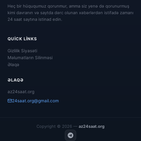
Heç bir hüququmuz qorunmur, amma siz yenə də qorunurmuş
kimi davranın və saytda dərc olunan xəbərlərdən istifadə zamanı
24 saat saytına istinad edin.
QUICK LINKS
Gizlilik Siyasəti
Məlumatların Silinməsi
Əlaqə
ƏLAQƏ
az24saat.org
24saat.org@gmail.com
Copyright © 2026 —
az24saat.org