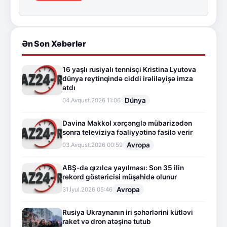
Ən Son Xəbərlər
16 yaşlı rusiyalı tennisçi Kristina Lyutova
dünya reytinqində ciddi irəliləyişə imza
atdı
Dünya
04.Avqust.2026 11:06
Davina Makkol xərçənglə mübarizədən
sonra televiziya fəaliyyətinə fasilə verir
Avropa
03.Avqust.2026 00:59
ABŞ-da qızılca yayılması: Son 35 ilin
rekord göstəricisi müşahidə olunur
Avropa
31.İyul.2026 05:46
Rusiya Ukraynanın iri şəhərlərini kütləvi
raket və dron atəşinə tutub