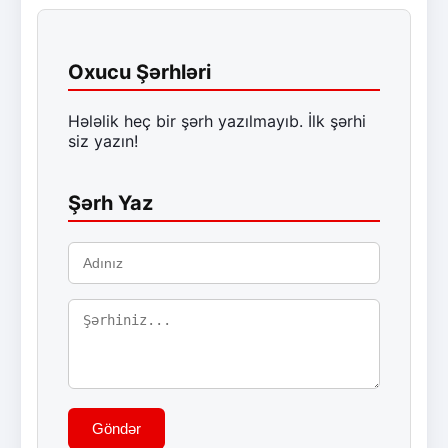
Oxucu Şərhləri
Hələlik heç bir şərh yazılmayıb. İlk şərhi
siz yazın!
Şərh Yaz
Göndər