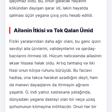
qaçılmaz oldu. Bu, onun gələcək həyatını
kökündən dəyişən qərar idi, lakin həyatda
qalması üçün yeganə çıxış yolu hesab edildi.
Ailənin İtkisi və Tək Qalan Ümid
Fiziki yaralarından daha ağır olanı, bu gənc qızın
sevdiyi ailə üzvlərini, valideynlərini və qardaş-
bacılarını itirməsi idi. Hücum nəticəsində ailəsinin
əksər hissəsi həlak oldu. Artıq tənhalıq və itki
hissi onun körpə ruhunu bürüyüb. Bu faciəvi
hadisə, ona təkcə hərəkət azadlığını deyil, həm
də mənəvi dayaqlarını da itirməyin ağrısını
yaşatdı. O, indi yalnız xəstəxana yatağında,
dünyadakı yeganə dəstəyi olan bir neçə uzaq
qohumunun köməyinə möhtacdır. Onun hər bir