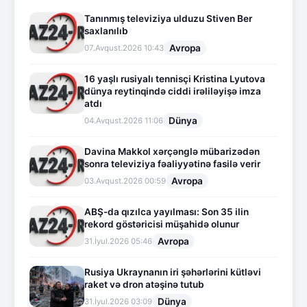
Tanınmış televiziya ulduzu Stiven Ber
saxlanılıb
Avropa
07.Avqust.2026 10:43
16 yaşlı rusiyalı tennisçi Kristina Lyutova
dünya reytinqində ciddi irəliləyişə imza
atdı
Dünya
04.Avqust.2026 11:06
Davina Makkol xərçənglə mübarizədən
sonra televiziya fəaliyyətinə fasilə verir
Avropa
03.Avqust.2026 00:59
ABŞ-da qızılca yayılması: Son 35 ilin
rekord göstəricisi müşahidə olunur
Avropa
31.İyul.2026 05:46
Rusiya Ukraynanın iri şəhərlərini kütləvi
raket və dron atəşinə tutub
Dünya
31.İyul.2026 03:09