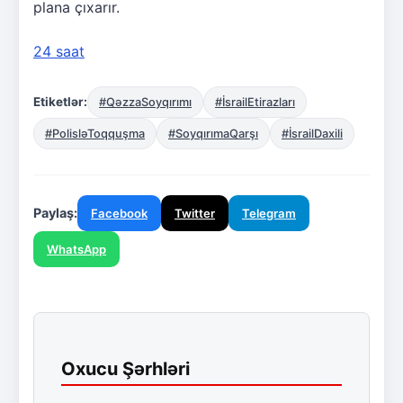
plana çıxarır.
24 saat
Etiketlər:
#QəzzaSoyqırımı
#İsrailEtirazları
#PolisləToqquşma
#SoyqırımaQarşı
#İsrailDaxili
Paylaş:
Facebook
Twitter
Telegram
WhatsApp
Oxucu Şərhləri