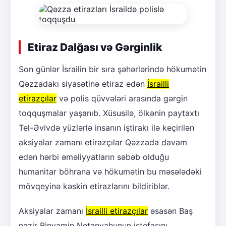
Etiraz Dalğası və Gərginlik
Son günlər İsrailin bir sıra şəhərlərində hökumətin
Qəzzadakı siyasətinə etiraz edən
İsrailli
etirazçılar
və polis qüvvələri arasında gərgin
toqquşmalar yaşanıb. Xüsusilə, ölkənin paytaxtı
Tel-Əvivdə yüzlərlə insanın iştirakı ilə keçirilən
aksiyalar zamanı etirazçılar Qəzzada davam
edən hərbi əməliyyatların səbəb olduğu
humanitar böhrana və hökumətin bu məsələdəki
mövqeyinə kəskin etirazlarını bildiriblər.
Aksiyalar zamanı
İsrailli etirazçılar
əsasən Baş
nazir Binyamin Netanyahunun istefasını,