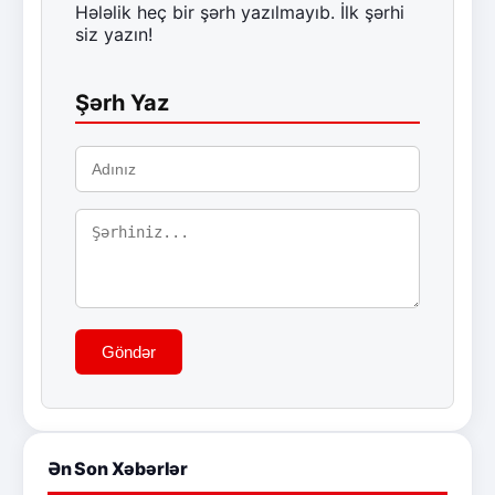
Hələlik heç bir şərh yazılmayıb. İlk şərhi
siz yazın!
Şərh Yaz
Göndər
Ən Son Xəbərlər