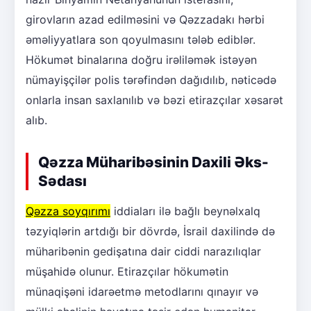
girovların azad edilməsini və Qəzzadakı hərbi
əməliyyatlara son qoyulmasını tələb ediblər.
Hökumət binalarına doğru irəliləmək istəyən
nümayişçilər polis tərəfindən dağıdılıb, nəticədə
onlarla insan saxlanılıb və bəzi etirazçılar xəsarət
alıb.
Qəzza Müharibəsinin Daxili Əks-
Sədası
Qəzza soyqırımı
iddiaları ilə bağlı beynəlxalq
təzyiqlərin artdığı bir dövrdə, İsrail daxilində də
müharibənin gedişatına dair ciddi narazılıqlar
müşahidə olunur. Etirazçılar hökumətin
münaqişəni idarəetmə metodlarını qınayır və