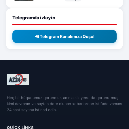
Telegramda izləyin
📲 Telegram Kanalımıza Qoşul
Heç bir hüququmuz qorunmur, amma siz yenə də qorunurmuş
kimi davranın və saytda dərc olunan xəbərlərdən istifadə zamanı
24 saat saytına istinad edin.
QUICK LINKS