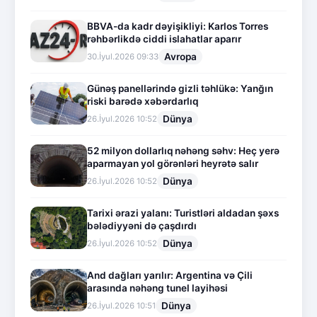
BBVA-da kadr dəyişikliyi: Karlos Torres
rəhbərlikdə ciddi islahatlar aparır
Avropa
30.İyul.2026 09:33
Günəş panellərində gizli təhlükə: Yanğın
riski barədə xəbərdarlıq
Dünya
26.İyul.2026 10:52
52 milyon dollarlıq nəhəng səhv: Heç yerə
aparmayan yol görənləri heyrətə salır
Dünya
26.İyul.2026 10:52
Tarixi ərazi yalanı: Turistləri aldadan şəxs
bələdiyyəni də çaşdırdı
Dünya
26.İyul.2026 10:52
And dağları yarılır: Argentina və Çili
arasında nəhəng tunel layihəsi
Dünya
26.İyul.2026 10:51