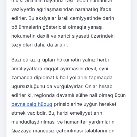
mülki əhalinin həyatına təsir edən humanitar
vəziyyətin ağırlaşmasından narahatlıq ifadə
edirlər. Bu aksiyalar İsrail cəmiyyətində dərin
bölünmələrin göstəricisi olmaqla yanaşı,
hökumətin daxili və xarici siyasəti üzərindəki
təzyiqləri daha da artırır.
Bəzi etiraz qrupları hökumətin yalnız hərbi
əməliyyatlara diqqət ayırmasını deyil, eyni
zamanda diplomatik həll yollarını tapmaqda
uğursuzluğunu da vurğulayırlar. Onlar hesab
edirlər ki, regionda davamlı sülhə nail olmaq üçün
beynəlxalq hüquq
prinsiplərinə uyğun hərəkət
etmək vacibdir. Bu, hərbi əməliyyatların
məhdudlaşdırılması və humanitar yardımların
Qəzzaya maneəsiz çatdırılması tələblərini ön