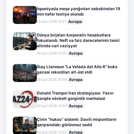
İspaniyada meşə yanğınları səbəbindən 19
min nəfər təxliyə olunub
Avropa
26.İyul.2026 10:51
Dünya birjaları korporativ hesabatlara
fokuslanıb: Neft və faiz dərəcələrinin təsiri
altında cari vəziyyət
Avropa
26.İyul.2026 10:50
İbay Llanosun "La Velada del Año 6" boks
gecəsi rekordları alt-üst etdi
Avropa
26.İyul.2026 10:50
Donald Trampın İran strategiyası: Yaxın
Şərqdə növbəti gərginlik mərhələsi
Avropa
26.İyul.2026 10:50
Çinin “hukou” sistemi: Daxili miqrantların
qarşısındakı görünməz sədd
Avropa
26.İyul.2026 10:22