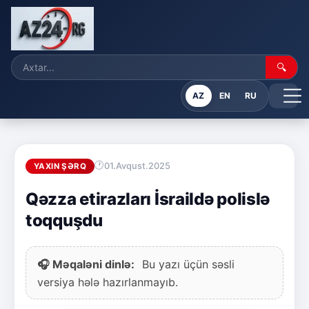
🔍
AZ
EN
RU
01.Avqust.2025
YAXIN ŞƏRQ
Qəzza etirazları İsraildə polislə
toqquşdu
🎧 Məqaləni dinlə:
Bu yazı üçün səsli
versiya hələ hazırlanmayıb.