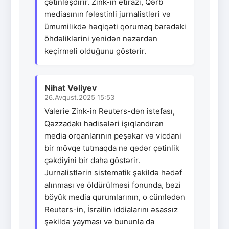
çətinləşdirir. Zink-in etirazı, Qərb
mediasının fələstinli jurnalistləri və
ümumilikdə həqiqəti qorumaq barədəki
öhdəliklərini yenidən nəzərdən
keçirməli olduğunu göstərir.
Nihat Vəliyev
26.Avqust.2025 15:53
Valerie Zink-in Reuters-dən istefası,
Qəzzadakı hadisələri işıqlandıran
media orqanlarının peşəkar və vicdani
bir mövqe tutmaqda nə qədər çətinlik
çəkdiyini bir daha göstərir.
Jurnalistlərin sistematik şəkildə hədəf
alınması və öldürülməsi fonunda, bəzi
böyük media qurumlarının, o cümlədən
Reuters-in, İsrailin iddialarını əsassız
şəkildə yayması və bununla da