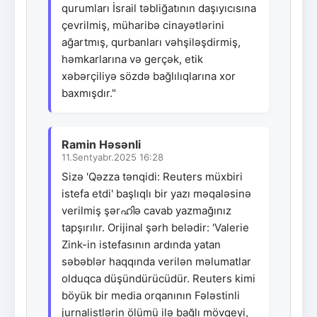
qurumları İsrail təbliğatının daşıyıcısına
çevrilmiş, müharibə cinayətlərini
ağartmış, qurbanları vəhşiləşdirmiş,
həmkarlarına və gerçək, etik
xəbərçiliyə sözdə bağlılıqlarına xor
baxmışdır."
Ramin Həsənli
11.Sentyabr.2025 16:28
Sizə 'Qəzza tənqidi: Reuters müxbiri
istefa etdi' başlıqlı bir yazı məqaləsinə
verilmiş şərഹിə cavab yazmağınız
tapşırılır. Orijinal şərh belədir: 'Valerie
Zink-in istefasının ardında yatan
səbəblər haqqında verilən məlumatlar
olduqca düşündürücüdür. Reuters kimi
böyük bir media orqanının Fələstinli
jurnalistlərin ölümü ilə bağlı mövqeyi,