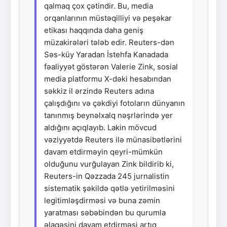
qalmaq çox çətindir. Bu, media
orqanlarının müstəqilliyi və peşəkar
etikası haqqında daha geniş
müzakirələri tələb edir. Reuters-dən
Səs-küy Yaradan İstehfa Kanadada
fəaliyyət göstərən Valerie Zink, sosial
media platformu X-dəki hesabından
səkkiz il ərzində Reuters adına
çalışdığını və çəkdiyi fotoların dünyanın
tanınmış beynəlxalq nəşrlərində yer
aldığını açıqlayıb. Lakin mövcud
vəziyyətdə Reuters ilə münasibətlərini
davam etdirməyin qeyri-mümkün
olduğunu vurğulayan Zink bildirib ki,
Reuters-in Qəzzada 245 jurnalistin
sistematik şəkildə qətlə yetirilməsini
legitimləşdirməsi və buna zəmin
yaratması səbəbindən bu qurumla
əlaqəsini davam etdirməsi artıq