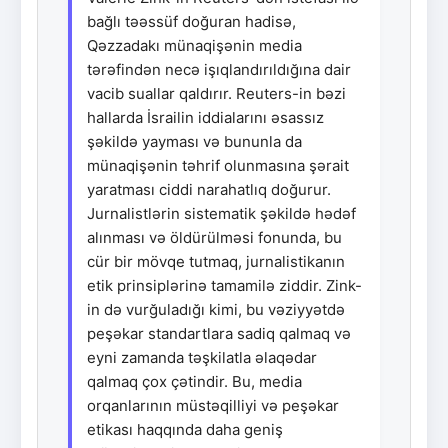
bağlı təəssüf doğuran hadisə,
Qəzzadakı münaqişənin media
tərəfindən necə işıqlandırıldığına dair
vacib suallar qaldırır. Reuters-in bəzi
hallarda İsrailin iddialarını əsassız
şəkildə yayması və bununla da
münaqişənin təhrif olunmasına şərait
yaratması ciddi narahatlıq doğurur.
Jurnalistlərin sistematik şəkildə hədəf
alınması və öldürülməsi fonunda, bu
cür bir mövqe tutmaq, jurnalistikanın
etik prinsiplərinə tamamilə ziddir. Zink-
in də vurğuladığı kimi, bu vəziyyətdə
peşəkar standartlara sadiq qalmaq və
eyni zamanda təşkilatla əlaqədar
qalmaq çox çətindir. Bu, media
orqanlarının müstəqilliyi və peşəkar
etikası haqqında daha geniş