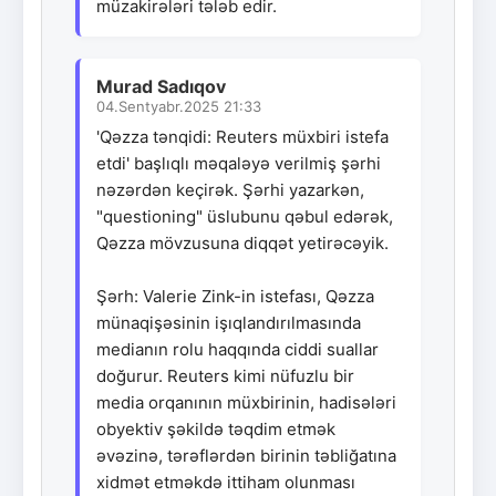
müzakirələri tələb edir.
Murad Sadıqov
04.Sentyabr.2025 21:33
'Qəzza tənqidi: Reuters müxbiri istefa
etdi' başlıqlı məqaləyə verilmiş şərhi
nəzərdən keçirək. Şərhi yazarkən,
"questioning" üslubunu qəbul edərək,
Qəzza mövzusuna diqqət yetirəcəyik.
Şərh: Valerie Zink-in istefası, Qəzza
münaqişəsinin işıqlandırılmasında
medianın rolu haqqında ciddi suallar
doğurur. Reuters kimi nüfuzlu bir
media orqanının müxbirinin, hadisələri
obyektiv şəkildə təqdim etmək
əvəzinə, tərəflərdən birinin təbliğatına
xidmət etməkdə ittiham olunması