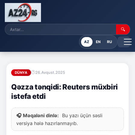
🔍
AZ
EN
RU
26.Avqust.2025
DÜNYA
Qəzza tənqidi: Reuters müxbiri
istefa etdi
🎧 Məqaləni dinlə:
Bu yazı üçün səsli
versiya hələ hazırlanmayıb.