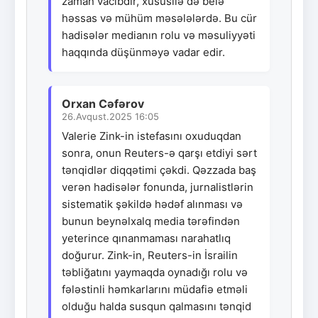
zaman vacibdir, xüsusilə də belə
həssas və mühüm məsələlərdə. Bu cür
hadisələr medianın rolu və məsuliyyəti
haqqında düşünməyə vadar edir.
Orxan Cəfərov
26.Avqust.2025 16:05
Valerie Zink-in istefasını oxuduqdan
sonra, onun Reuters-ə qarşı etdiyi sərt
tənqidlər diqqətimi çəkdi. Qəzzada baş
verən hadisələr fonunda, jurnalistlərin
sistematik şəkildə hədəf alınması və
bunun beynəlxalq media tərəfindən
yeterince qınanmaması narahatlıq
doğurur. Zink-in, Reuters-in İsrailin
təbliğatını yaymaqda oynadığı rolu və
fələstinli həmkarlarını müdafiə etməli
olduğu halda susqun qalmasını tənqid