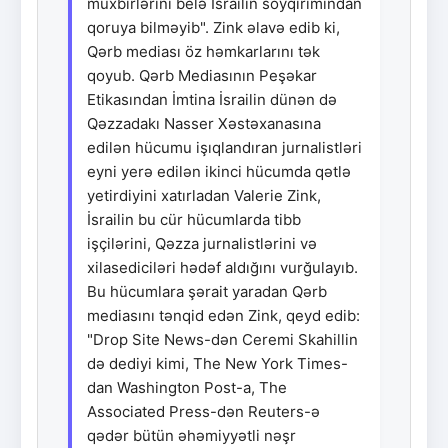
müxbirlərini belə İsrailin soyqırımından
qoruya bilməyib". Zink əlavə edib ki,
Qərb mediası öz həmkarlarını tək
qoyub. Qərb Mediasının Peşəkar
Etikasından İmtina İsrailin dünən də
Qəzzadakı Nasser Xəstəxanasına
edilən hücumu işıqlandıran jurnalistləri
eyni yerə edilən ikinci hücumda qətlə
yetirdiyini xatırladan Valerie Zink,
İsrailin bu cür hücumlarda tibb
işçilərini, Qəzza jurnalistlərini və
xilasediciləri hədəf aldığını vurğulayıb.
Bu hücumlara şərait yaradan Qərb
mediasını tənqid edən Zink, qeyd edib:
"Drop Site News-dən Ceremi Skahillin
də dediyi kimi, The New York Times-
dan Washington Post-a, The
Associated Press-dən Reuters-ə
qədər bütün əhəmiyyətli nəşr