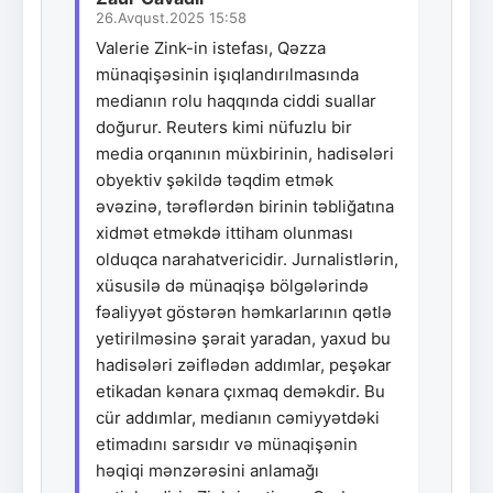
26.Avqust.2025 15:58
Valerie Zink-in istefası, Qəzza
münaqişəsinin işıqlandırılmasında
medianın rolu haqqında ciddi suallar
doğurur. Reuters kimi nüfuzlu bir
media orqanının müxbirinin, hadisələri
obyektiv şəkildə təqdim etmək
əvəzinə, tərəflərdən birinin təbliğatına
xidmət etməkdə ittiham olunması
olduqca narahatvericidir. Jurnalistlərin,
xüsusilə də münaqişə bölgələrində
fəaliyyət göstərən həmkarlarının qətlə
yetirilməsinə şərait yaradan, yaxud bu
hadisələri zəiflədən addımlar, peşəkar
etikadan kənara çıxmaq deməkdir. Bu
cür addımlar, medianın cəmiyyətdəki
etimadını sarsıdır və münaqişənin
həqiqi mənzərəsini anlamağı