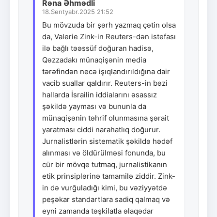
Rəna Əhmədli
18.Sentyabr.2025 21:52
Bu mövzuda bir şərh yazmaq çətin olsa
da, Valerie Zink-in Reuters-dən istefası
ilə bağlı təəssüf doğuran hadisə,
Qəzzadakı münaqişənin media
tərəfindən necə işıqlandırıldığına dair
vacib suallar qaldırır. Reuters-in bəzi
hallarda İsrailin iddialarını əsassız
şəkildə yayması və bununla da
münaqişənin təhrif olunmasına şərait
yaratması ciddi narahatlıq doğurur.
Jurnalistlərin sistematik şəkildə hədəf
alınması və öldürülməsi fonunda, bu
cür bir mövqe tutmaq, jurnalistikanın
etik prinsiplərinə tamamilə ziddir. Zink-
in də vurğuladığı kimi, bu vəziyyətdə
peşəkar standartlara sadiq qalmaq və
eyni zamanda təşkilatla əlaqədar