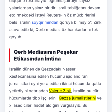
diqqətlə təkrarlayıb legitimləşdirdiyi saysız
yalanlardan yalnız biridir. İsrail təbliğatını davam
etdirməkdəki istəyi Reuters-in öz müxbirlərini
belə İsrailin
soyqırımından
qoruya bilməyib". Zink
əlavə edib ki, Qərb mediası öz həmkarlarını tək
qoyub.
Qərb Mediasının Peşəkar
Etikasından İmtina
İsrailin dünən də Qəzzadakı Nasser
Xəstəxanasına edilən hücumu işıqlandıran
jurnalistləri eyni yerə edilən ikinci hücumda qətlə
yetirdiyini xatırladan
Valerie Zink
, İsrailin bu cür
hücumlarda tibb işçilərini,
Qəzza jurnalistlərini
və
xilasediciləri hədəf aldığını vurğulayıb. Bu