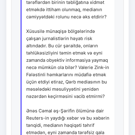
tərəflərdən birinin təbliğatına xidmət
etməkdə ittiham olunmaq, medianın
cəmiyyətdəki rolunu necə əks etdirir?
Xüsusilə münaqişə bölgələrində
çalışan jurnalistlərin həyatı risk
altındadır. Bu cür şəraitdə, onların
təhlükəsizliyini təmin etmək və eyni
zamanda obyektiv informasiya yaymaq
necə mümkün ola bilər? Valerie Zink-in
Fələstinli həmkarlarını müdafiə etmək
üçün etdiyi etiraz, Qərb mediasının bu
məsələdəki məsuliyyətini yenidən
nəzərdən keçirməsini vacib etmirmi?
Ənəs Cəmal əş-Şərifin ölümünə dair
Reuters-in yaydığı xəbər və bu xəbərin
tənqidi, medianın həqiqəti təhrif
etmədən, eyni zamanda tərəfsiz qala