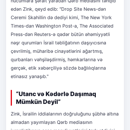
hücumlara şərait yaradan Qərb mediasını tənqid
edən Zink, qeyd edib: "Drop Site News-dən
Ceremi Skahillin də dediyi kimi, The New York
Times-dan Washington Post-a, The Associated
Press-dən Reuters-ə qədər bütün əhəmiyyətli
nəşr qurumları İsrail təbliğatının daşıyıcısına
çevrilmiş, müharibə cinayətlərini ağartmış,
qurbanları vəhşiləşdirmiş, həmkarlarına və
gerçək, etik xəbərçiliyə sözdə bağlılıqlarına
etinasız yanaşıb."
“Utanc və Kədərlə Daşımaq
Mümkün Deyil”
Zink, İsrailin iddialarının doğruluğunu şübhə altına
almadan yayımlayan Qərb mediasının