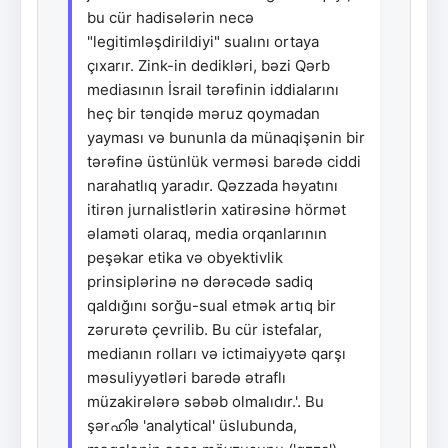
bu cür hadisələrin necə
"legitimləşdirildiyi" sualını ortaya
çıxarır. Zink-in dedikləri, bəzi Qərb
mediasının İsrail tərəfinin iddialarını
heç bir tənqidə məruz qoymadan
yayması və bununla da münaqişənin bir
tərəfinə üstünlük verməsi barədə ciddi
narahatlıq yaradır. Qəzzada həyatını
itirən jurnalistlərin xatirəsinə hörmət
əlaməti olaraq, media orqanlarının
peşəkar etika və obyektivlik
prinsiplərinə nə dərəcədə sadiq
qaldığını sorğu-sual etmək artıq bir
zərurətə çevrilib. Bu cür istefalar,
medianın rolları və ictimaiyyətə qarşı
məsuliyyətləri barədə ətraflı
müzakirələrə səbəb olmalıdır.'. Bu
şərഹിə 'analytical' üslubunda,