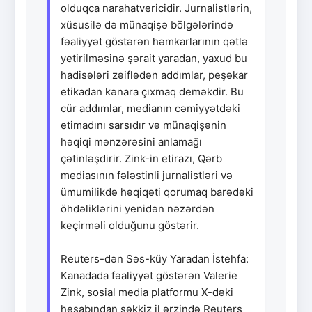
olduqca narahatvericidir. Jurnalistlərin,
xüsusilə də münaqişə bölgələrində
fəaliyyət göstərən həmkarlarının qətlə
yetirilməsinə şərait yaradan, yaxud bu
hadisələri zəiflədən addımlar, peşəkar
etikadan kənara çıxmaq deməkdir. Bu
cür addımlar, medianın cəmiyyətdəki
etimadını sarsıdır və münaqişənin
həqiqi mənzərəsini anlamağı
çətinləşdirir. Zink-in etirazı, Qərb
mediasının fələstinli jurnalistləri və
ümumilikdə həqiqəti qorumaq barədəki
öhdəliklərini yenidən nəzərdən
keçirməli olduğunu göstərir.
Reuters-dən Səs-küy Yaradan İstehfa:
Kanadada fəaliyyət göstərən Valerie
Zink, sosial media platformu X-dəki
hesabından səkkiz il ərzində Reuters