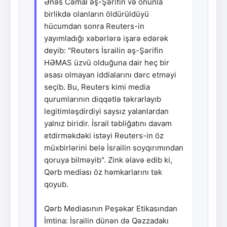
Ənəs Cəmal əş-Şərifin və onunla
birlikdə olanların öldürüldüyü
hücumdan sonra Reuters-in
yayımladığı xəbərlərə işarə edərək
deyib: "Reuters İsrailin əş-Şərifin
HƏMAS üzvü olduğuna dair heç bir
əsası olmayan iddialarını dərc etməyi
seçib. Bu, Reuters kimi media
qurumlarının diqqətlə təkrarlayıb
legitimləşdirdiyi saysız yalanlardan
yalnız biridir. İsrail təbliğatını davam
etdirməkdəki istəyi Reuters-in öz
müxbirlərini belə İsrailin soyqırımından
qoruya bilməyib". Zink əlavə edib ki,
Qərb mediası öz həmkarlarını tək
qoyub.
Qərb Mediasının Peşəkar Etikasından
İmtina: İsrailin dünən də Qəzzadakı