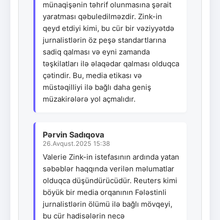
münaqişənin təhrif olunmasına şərait
yaratması qəbuledilməzdir. Zink-in
qeyd etdiyi kimi, bu cür bir vəziyyətdə
jurnalistlərin öz peşə standartlarına
sadiq qalması və eyni zamanda
təşkilatları ilə əlaqədar qalması olduqca
çətindir. Bu, media etikası və
müstəqilliyi ilə bağlı daha geniş
müzakirələrə yol açmalıdır.
Pərvin Sadıqova
26.Avqust.2025 15:38
Valerie Zink-in istefasının ardında yatan
səbəblər haqqında verilən məlumatlar
olduqca düşündürücüdür. Reuters kimi
böyük bir media orqanının Fələstinli
jurnalistlərin ölümü ilə bağlı mövqeyi,
bu cür hadisələrin necə