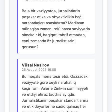
Belə bir vəziyyətdə, jurnalistlərin
peşəkar etika və obyektivliklə bağlı
narahatlıqları əsaslıdırmı? Medianın
münaqişə zamanı rolü hansı səviyyədə
olmalıdır ki, həqiqəti təhrif etmədən,
eyni zamanda öz jurnalistlərini
qorusun?
Vüsal Nəsirov
26.Avqust.2025 16:08
Bu məqalə mənə təsir etdi. Qəzzadakı
vəziyyətə görə xeyli narahatlıq
keçirirəm. Valerie Zink-in səmimiyyəti
və etdiyi etiraz təqdirəlayiqdir.
Jurnalistikanın peşəkar standartlarına
və etik dəyərlərinə sadiq qalmaq hər