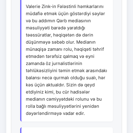
Valerie Zink-in Fələstinli həmkarlarını
müdafiə etmək üçün göstərdiyi səylər
və bu addımın Qərb mediasının
məsuliyyəti barədə yaratdığı
təəssüratlar, həqiqətən də dərin
düşünməyə səbəb olur. Medianın
münaqişə zamanı rolu, həqiqəti təhrif
etmədən tərəfsiz qalmaq və eyni
zamanda öz jurnalistlərinin
təhlükəsizliyini təmin etmək arasındakı
balansı necə qurmalı olduğu sualı, hər
kəs üçün aktualdır. Sizin də qeyd
etdiyiniz kimi, bu cür hadisələr
medianın cəmiyyətdəki rolunu və bu
rolla bağlı məsuliyyətlərini yenidən
dəyərləndirməyə vadar edir.