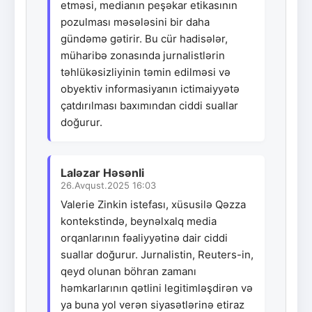
etməsi, medianın peşəkar etikasının
pozulması məsələsini bir daha
gündəmə gətirir. Bu cür hadisələr,
müharibə zonasında jurnalistlərin
təhlükəsizliyinin təmin edilməsi və
obyektiv informasiyanın ictimaiyyətə
çatdırılması baxımından ciddi suallar
doğurur.
Laləzar Həsənli
26.Avqust.2025 16:03
Valerie Zinkin istefası, xüsusilə Qəzza
kontekstində, beynəlxalq media
orqanlarının fəaliyyətinə dair ciddi
suallar doğurur. Jurnalistin, Reuters-in,
qeyd olunan böhran zamanı
həmkarlarının qətlini legitimləşdirən və
ya buna yol verən siyasətlərinə etiraz