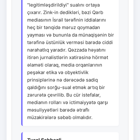
"legitimləşdirildiyi" sualını ortaya
çıxarır. Zink-in dedikləri, bəzi Qərb
mediasının İsrail tərəfinin iddialarını
heç bir tənqidə məruz qoymadan
yayması və bununla da münaqişənin bir
tərəfinə üstünlük verməsi barədə ciddi
narahatlıq yaradır. Qəzzada həyatını
itirən jurnalistlərin xatirəsinə hörmət
əlaməti olaraq, media orqanlarının
peşəkar etika və obyektivlik
prinsiplərinə nə dərəcədə sadiq
qaldığını sorğu-sual etmək artıq bir
zərurətə çevrilib. Bu cür istefalar,
medianın rolları və ictimaiyyətə qarşı
məsuliyyətləri barədə ətraflı
müzakirələrə səbəb olmalıdır.
Tural Şahbazli