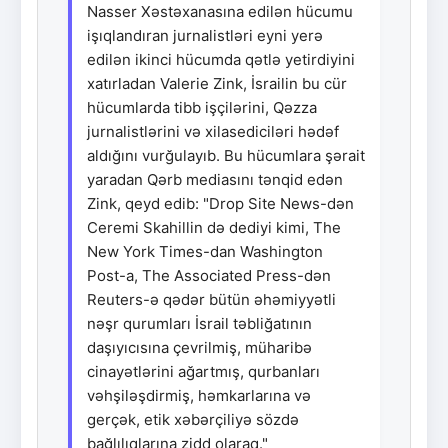
Nasser Xəstəxanasına edilən hücumu
işıqlandıran jurnalistləri eyni yerə
edilən ikinci hücumda qətlə yetirdiyini
xatırladan Valerie Zink, İsrailin bu cür
hücumlarda tibb işçilərini, Qəzza
jurnalistlərini və xilasediciləri hədəf
aldığını vurğulayıb. Bu hücumlara şərait
yaradan Qərb mediasını tənqid edən
Zink, qeyd edib: "Drop Site News-dən
Ceremi Skahillin də dediyi kimi, The
New York Times-dan Washington
Post-a, The Associated Press-dən
Reuters-ə qədər bütün əhəmiyyətli
nəşr qurumları İsrail təbliğatının
daşıyıcısına çevrilmiş, müharibə
cinayətlərini ağartmış, qurbanları
vəhşiləşdirmiş, həmkarlarına və
gerçək, etik xəbərçiliyə sözdə
bağlılıqlarına zidd olaraq."