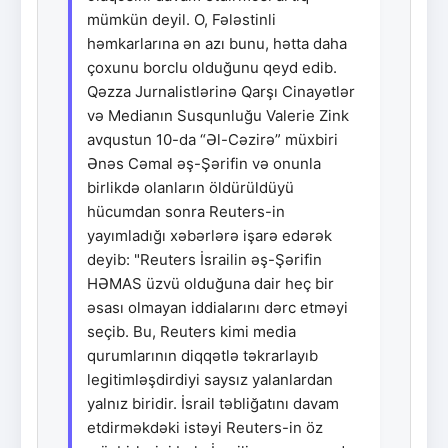
mümkün deyil. O, Fələstinli
həmkarlarına ən azı bunu, hətta daha
çoxunu borclu olduğunu qeyd edib.
Qəzza Jurnalistlərinə Qarşı Cinayətlər
və Medianın Susqunluğu Valerie Zink
avqustun 10-da “Əl-Cəzirə” müxbiri
Ənəs Cəmal əş-Şərifin və onunla
birlikdə olanların öldürüldüyü
hücumdan sonra Reuters-in
yayımladığı xəbərlərə işarə edərək
deyib: "Reuters İsrailin əş-Şərifin
HƏMAS üzvü olduğuna dair heç bir
əsası olmayan iddialarını dərc etməyi
seçib. Bu, Reuters kimi media
qurumlarının diqqətlə təkrarlayıb
legitimləşdirdiyi saysız yalanlardan
yalnız biridir. İsrail təbliğatını davam
etdirməkdəki istəyi Reuters-in öz