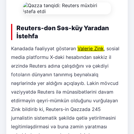
Reuters-dən Səs-küy Yaradan
İstehfa
Kanadada fəaliyyət göstərən
Valerie Zink
, sosial
media platformu X-dəki hesabından səkkiz il
ərzində Reuters adına çalışdığını və çəkdiyi
fotoların dünyanın tanınmış beynəlxalq
nəşrlərində yer aldığını açıqlayıb. Lakin mövcud
vəziyyətdə Reuters ilə münasibətlərini davam
etdirməyin qeyri-mümkün olduğunu vurğulayan
Zink bildirib ki, Reuters-in Qəzzada 245
jurnalistin sistematik şəkildə qətlə yetirilməsini
legitimləşdirməsi və buna zəmin yaratması