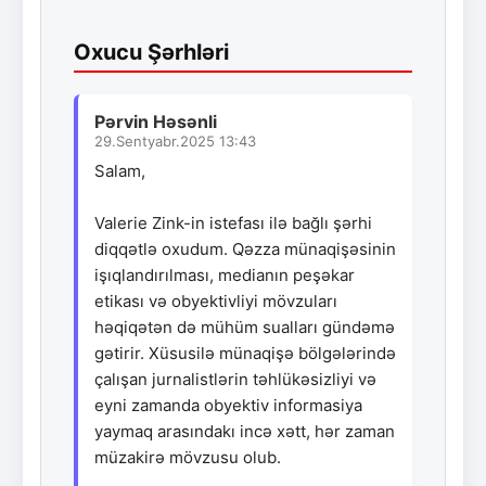
Oxucu Şərhləri
Pərvin Həsənli
29.Sentyabr.2025 13:43
Salam,
Valerie Zink-in istefası ilə bağlı şərhi
diqqətlə oxudum. Qəzza münaqişəsinin
işıqlandırılması, medianın peşəkar
etikası və obyektivliyi mövzuları
həqiqətən də mühüm sualları gündəmə
gətirir. Xüsusilə münaqişə bölgələrində
çalışan jurnalistlərin təhlükəsizliyi və
eyni zamanda obyektiv informasiya
yaymaq arasındakı incə xətt, hər zaman
müzakirə mövzusu olub.