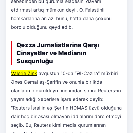
səbəbindən bu qurumla əlaqəsini davam
etdirməsi artıq mümkün deyil. O, Fələstinli
həmkarlarına ən azı bunu, hətta daha çoxunu
borclu olduğunu qeyd edib.
Qəzza Jurnalistlərinə Qarşı
Cinayətlər və Medianın
Susqunluğu
Valerie Zink
avqustun 10-da “Əl-Cəzirə” müxbiri
Ənəs Cəmal əş-Şərifin və onunla birlikdə
olanların öldürüldüyü hücumdan sonra Reuters-in
yayımladığı xəbərlərə işarə edərək deyib:
"Reuters İsrailin əş-Şərifin HƏMAS üzvü olduğuna
dair heç bir əsası olmayan iddialarını dərc etməyi
seçib. Bu, Reuters kimi media qurumlarının