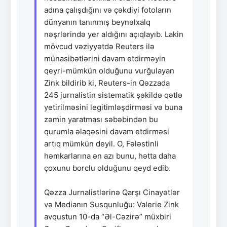
adına çalışdığını və çəkdiyi fotoların
dünyanın tanınmış beynəlxalq
nəşrlərində yer aldığını açıqlayıb. Lakin
mövcud vəziyyətdə Reuters ilə
münasibətlərini davam etdirməyin
qeyri-mümkün olduğunu vurğulayan
Zink bildirib ki, Reuters-in Qəzzada
245 jurnalistin sistematik şəkildə qətlə
yetirilməsini legitimləşdirməsi və buna
zəmin yaratması səbəbindən bu
qurumla əlaqəsini davam etdirməsi
artıq mümkün deyil. O, Fələstinli
həmkarlarına ən azı bunu, hətta daha
çoxunu borclu olduğunu qeyd edib.
Qəzza Jurnalistlərinə Qarşı Cinayətlər
və Medianın Susqunluğu: Valerie Zink
avqustun 10-da “Əl-Cəzirə” müxbiri