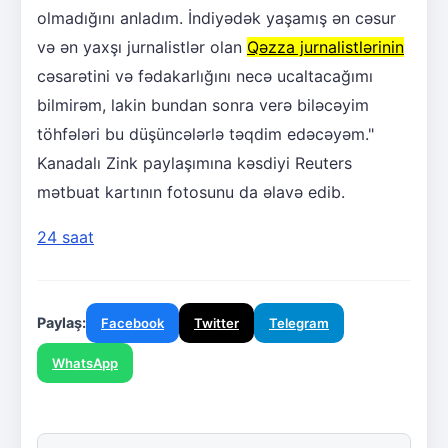
olmadığını anladım. İndiyədək yaşamış ən cəsur
və ən yaxşı jurnalistlər olan
Qəzza jurnalistlərinin
cəsarətini və fədakarlığını necə ucaltacağımı
bilmirəm, lakin bundan sonra verə biləcəyim
töhfələri bu düşüncələrlə təqdim edəcəyəm."
Kanadalı Zink paylaşımına kəsdiyi Reuters
mətbuat kartının fotosunu da əlavə edib.
24 saat
Paylaş:
Facebook
Twitter
Telegram
WhatsApp