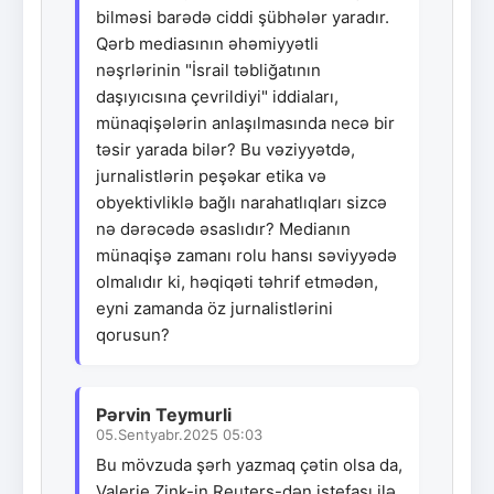
bilməsi barədə ciddi şübhələr yaradır.
Qərb mediasının əhəmiyyətli
nəşrlərinin "İsrail təbliğatının
daşıyıcısına çevrildiyi" iddiaları,
münaqişələrin anlaşılmasında necə bir
təsir yarada bilər? Bu vəziyyətdə,
jurnalistlərin peşəkar etika və
obyektivliklə bağlı narahatlıqları sizcə
nə dərəcədə əsaslıdır? Medianın
münaqişə zamanı rolu hansı səviyyədə
olmalıdır ki, həqiqəti təhrif etmədən,
eyni zamanda öz jurnalistlərini
qorusun?
Pərvin Teymurli
05.Sentyabr.2025 05:03
Bu mövzuda şərh yazmaq çətin olsa da,
Valerie Zink-in Reuters-dən istefası ilə