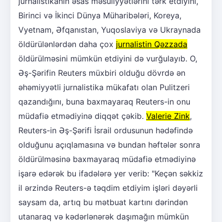
jurnalistikanın əsas məsuliyyətlərini tərk etdiyini,
Birinci və İkinci Dünya Müharibələri, Koreya,
Vyetnam, Əfqanıstan, Yuqoslaviya və Ukraynada
öldürülənlərdən daha çox
jurnalistin Qəzzada
öldürülməsini mümkün etdiyini də vurğulayıb. O,
Əş-Şərifin Reuters müxbiri olduğu dövrdə ən
əhəmiyyətli jurnalistika mükafatı olan Pulitzeri
qazandığını, buna baxmayaraq Reuters-in onu
müdafiə etmədiyinə diqqət çəkib.
Valerie Zink
,
Reuters-in Əş-Şərifi İsrail ordusunun hədəfində
olduğunu açıqlamasına və bundan həftələr sonra
öldürülməsinə baxmayaraq müdafiə etmədiyinə
işarə edərək bu ifadələrə yer verib: "Keçən səkkiz
il ərzində Reuters-ə təqdim etdiyim işləri dəyərli
saysam da, artıq bu mətbuat kartını dərindən
utanaraq və kədərlənərək daşımağın mümkün