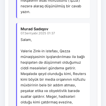
məqalənin əsas mövzusunu ('qzza')
nəzərə alaraq düşünülmüş bir cavab
yazın.
Murad Sadıqov
07.Sentyabr.2025 01:37
Salam,
Valerie Zink-in istefası, Qəzza
münaqişəsinin işıqlandırılması ilə bağlı
həqiqətən də düşünməli olduğumuz
ciddi məsələləri gündəmə gətirir.
Məqalədə qeyd olunduğu kimi, Reuters
kimi böyük bir media orqanının nüfuzlu
müxbirinin belə bir addım atması,
peşəkar etika və obyektivlik barədə
suallar qaldırır. Məgər, hadisələri
olduğu kimi çatdırmaq əvəzinə,