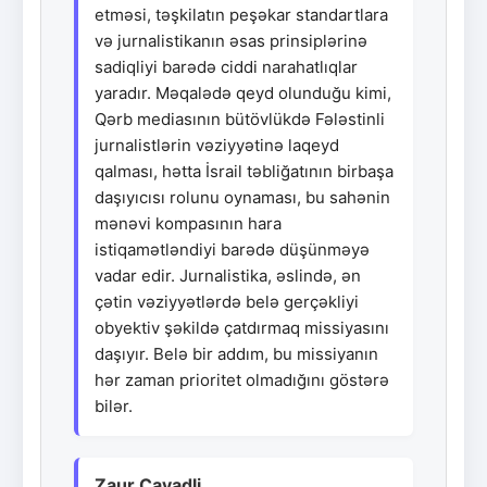
etməsi, təşkilatın peşəkar standartlara
və jurnalistikanın əsas prinsiplərinə
sadiqliyi barədə ciddi narahatlıqlar
yaradır. Məqalədə qeyd olunduğu kimi,
Qərb mediasının bütövlükdə Fələstinli
jurnalistlərin vəziyyətinə laqeyd
qalması, hətta İsrail təbliğatının birbaşa
daşıyıcısı rolunu oynaması, bu sahənin
mənəvi kompasının hara
istiqamətləndiyi barədə düşünməyə
vadar edir. Jurnalistika, əslində, ən
çətin vəziyyətlərdə belə gerçəkliyi
obyektiv şəkildə çatdırmaq missiyasını
daşıyır. Belə bir addım, bu missiyanın
hər zaman prioritet olmadığını göstərə
bilər.
Zaur Cavadli