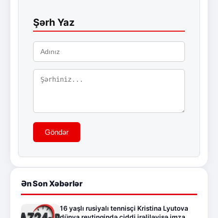
Şərh Yaz
Göndər
Ən Son Xəbərlər
16 yaşlı rusiyalı tennisçi Kristina Lyutova
dünya reytinqində ciddi irəliləyişə imza