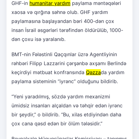
GHF-in
humanitar yardım
paylama məntəqələri
xaosa və qırğına səhnə olub. GHF yardım
paylamasına başlayandan bəri 400-dən çox
insan İsrail əsgərləri tərəfindən öldürülüb, 1000-
dən çoxu isə yaralanıb.
BMT-nin Fələstinli Qaçqınlar üzrə Agentliyinin
rəhbəri Filipp Lazzarini çərşənbə axşamı Berlində
keçirdiyi mətbuat konfransında
Qəzza
da yardım
paylama sisteminin “iyrənc” olduğunu bildirib.
“Yeni yaradılmış, sözdə yardım mexanizmi
ümidsiz insanları alçaldan və təhqir edən iyrənc
bir şeydir,” o bildirib. “Bu, xilas etdiyindən daha
çox cana qəsd edən bir ölüm tələsidir.”
Beynəlxalq Hüquqşünaslar Komissiyası – tanınmış