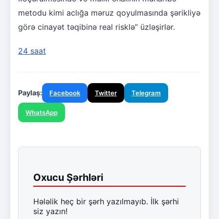
metodu kimi aclığa məruz qoyulmasında şərikliyə
görə cinayət təqibinə real risklə” üzləşirlər.
24 saat
Paylaş:
Facebook
Twitter
Telegram
WhatsApp
Oxucu Şərhləri
Hələlik heç bir şərh yazılmayıb. İlk şərhi
siz yazın!