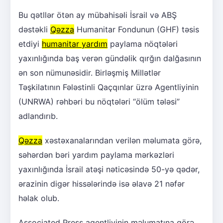
Bu qətllər ötən ay mübahisəli İsrail və ABŞ
dəstəkli
Qəzza
Humanitar Fondunun (GHF) təsis
etdiyi
humanitar yardım
paylama nöqtələri
yaxınlığında baş verən gündəlik qırğın dalğasının
ən son nümunəsidir. Birləşmiş Millətlər
Təşkilatının Fələstinli Qaçqınlar üzrə Agentliyinin
(UNRWA) rəhbəri bu nöqtələri “ölüm tələsi”
adlandırıb.
Qəzza
xəstəxanalarından verilən məlumata görə,
səhərdən bəri yardım paylama mərkəzləri
yaxınlığında İsrail atəşi nəticəsində 50-yə qədər,
ərazinin digər hissələrində isə əlavə 21 nəfər
həlak olub.
Associated Press agentliyinin məlumatına görə,