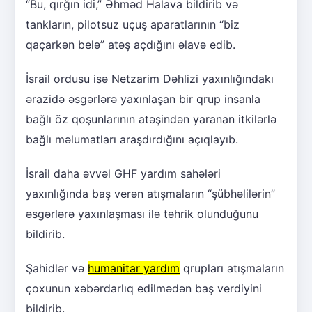
“Bu, qırğın idi,” Əhməd Halava bildirib və
tankların, pilotsuz uçuş aparatlarının “biz
qaçarkən belə” atəş açdığını əlavə edib.
İsrail ordusu isə Netzarim Dəhlizi yaxınlığındakı
ərazidə əsgərlərə yaxınlaşan bir qrup insanla
bağlı öz qoşunlarının atəşindən yaranan itkilərlə
bağlı məlumatları araşdırdığını açıqlayıb.
İsrail daha əvvəl GHF yardım sahələri
yaxınlığında baş verən atışmaların “şübhəlilərin”
əsgərlərə yaxınlaşması ilə təhrik olunduğunu
bildirib.
Şahidlər və
humanitar yardım
qrupları atışmaların
çoxunun xəbərdarlıq edilmədən baş verdiyini
bildirib.