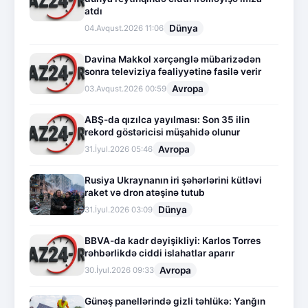
atdı
Dünya
04.Avqust.2026 11:06
Davina Makkol xərçənglə mübarizədən
sonra televiziya fəaliyyətinə fasilə verir
Avropa
03.Avqust.2026 00:59
ABŞ-da qızılca yayılması: Son 35 ilin
rekord göstəricisi müşahidə olunur
Avropa
31.İyul.2026 05:46
Rusiya Ukraynanın iri şəhərlərini kütləvi
raket və dron atəşinə tutub
Dünya
31.İyul.2026 03:09
BBVA-da kadr dəyişikliyi: Karlos Torres
rəhbərlikdə ciddi islahatlar aparır
Avropa
30.İyul.2026 09:33
Günəş panellərində gizli təhlükə: Yanğın