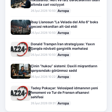
fokuslanıb: Neft və faiz dərəcələrinin təsiri
altında cari vəziyyət
Avropa
26.İyul.2026 10:50
İbay Llanosun "La Velada del Año 6" boks
gecəsi rekordları alt-üst etdi
Avropa
26.İyul.2026 10:50
Donald Trampın İran strategiyası: Yaxın
Şərqdə növbəti gərginlik mərhələsi
Avropa
26.İyul.2026 10:50
Çinin “hukou” sistemi: Daxili miqrantların
qarşısındakı görünməz sədd
Avropa
26.İyul.2026 10:22
Tadey Pokaçar: Velosiped idmanının yeni
fenomeni və Tur de Fransın əfsanəvi
səhifəsi
Avropa
26.İyul.2026 09:31