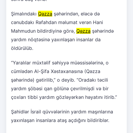
Şimalındakı
Qəzza
şəhərindən, eləcə də
cənubdakı Rəfahdan məlumat verən Hani
Mahmudun bildirdiyinə görə,
Qəzza
şəhərində
yardım nöqtəsinə yaxınlaşan insanlar da
öldürülüb.
“Yaralılar müxtəlif səhiyyə müəssisələrinə, o
cümlədən Al-Şifa Xəstəxanasına (Qəzza
şəhərində) gətirilib,” o deyib. “Oradakı təcili
yardım şöbəsi qan gölünə çevrilmişdi və bir
çoxları tibbi yardım gözləyərkən həyatını itirib.”
Şahidlər İsrail qüvvələrinin yardım maşınlarına
yaxınlaşan insanlara atəş açdığını bildiriblər.