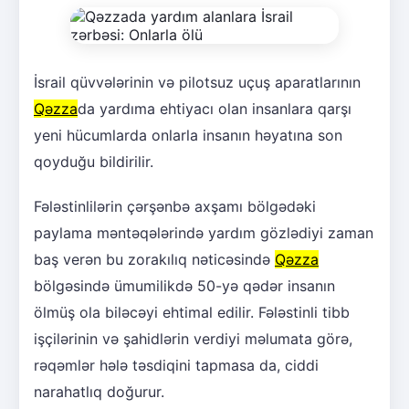
İsrail qüvvələrinin və pilotsuz uçuş aparatlarının
Qəzza
da yardıma ehtiyacı olan insanlara qarşı
yeni hücumlarda onlarla insanın həyatına son
qoyduğu bildirilir.
Fələstinlilərin çərşənbə axşamı bölgədəki
paylama məntəqələrində yardım gözlədiyi zaman
baş verən bu zorakılıq nəticəsində
Qəzza
bölgəsində ümumilikdə 50-yə qədər insanın
ölmüş ola biləcəyi ehtimal edilir. Fələstinli tibb
işçilərinin və şahidlərin verdiyi məlumata görə,
rəqəmlər hələ təsdiqini tapmasa da, ciddi
narahatlıq doğurur.