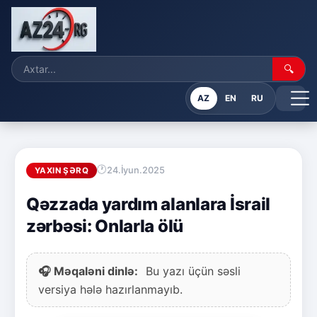
🔍
AZ
EN
RU
24.İyun.2025
YAXIN ŞƏRQ
Qəzzada yardım alanlara İsrail
zərbəsi: Onlarla ölü
🎧 Məqaləni dinlə:
Bu yazı üçün səsli
versiya hələ hazırlanmayıb.