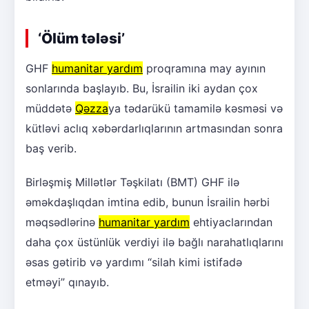
‘Ölüm tələsi’
GHF
humanitar yardım
proqramına may ayının
sonlarında başlayıb. Bu, İsrailin iki aydan çox
müddətə
Qəzza
ya tədarükü tamamilə kəsməsi və
kütləvi aclıq xəbərdarlıqlarının artmasından sonra
baş verib.
Birləşmiş Millətlər Təşkilatı (BMT) GHF ilə
əməkdaşlıqdan imtina edib, bunun İsrailin hərbi
məqsədlərinə
humanitar yardım
ehtiyaclarından
daha çox üstünlük verdiyi ilə bağlı narahatlıqlarını
əsas gətirib və yardımı “silah kimi istifadə
etməyi” qınayıb.