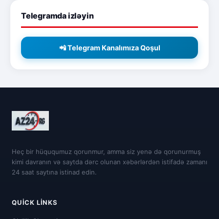
Telegramda izləyin
📲 Telegram Kanalımıza Qoşul
Heç bir hüququmuz qorunmur, amma siz yenə də qorunurmuş
kimi davranın və saytda dərc olunan xəbərlərdən istifadə zamanı
24 saat saytına istinad edin.
QUICK LINKS