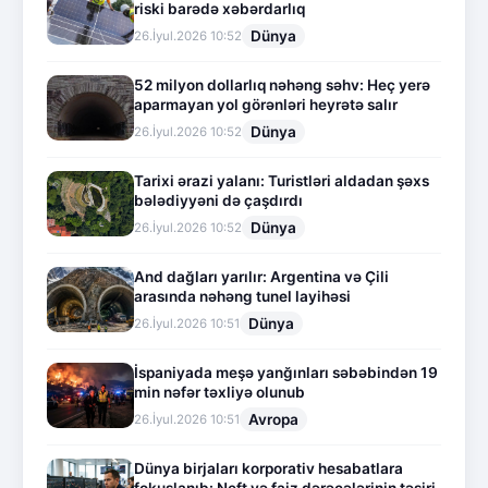
riski barədə xəbərdarlıq
Dünya
26.İyul.2026 10:52
52 milyon dollarlıq nəhəng səhv: Heç yerə
aparmayan yol görənləri heyrətə salır
Dünya
26.İyul.2026 10:52
Tarixi ərazi yalanı: Turistləri aldadan şəxs
bələdiyyəni də çaşdırdı
Dünya
26.İyul.2026 10:52
And dağları yarılır: Argentina və Çili
arasında nəhəng tunel layihəsi
Dünya
26.İyul.2026 10:51
İspaniyada meşə yanğınları səbəbindən 19
min nəfər təxliyə olunub
Avropa
26.İyul.2026 10:51
Dünya birjaları korporativ hesabatlara