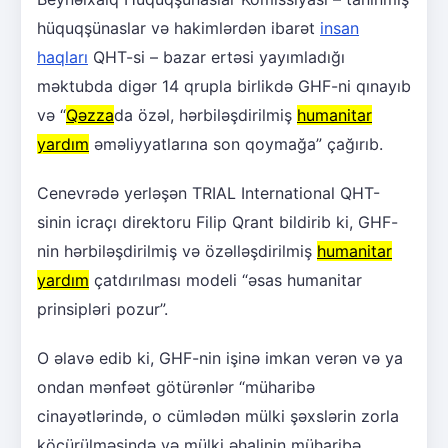
hüquqşünaslar və hakimlərdən ibarət
insan
haqları
QHT-si – bazar ertəsi yayımladığı
məktubda digər 14 qrupla birlikdə GHF-ni qınayıb
və “
Qəzza
da özəl, hərbiləşdirilmiş
humanitar
yardım
əməliyyatlarına son qoymağa” çağırıb.
Cenevrədə yerləşən TRIAL International QHT-
sinin icraçı direktoru Filip Qrant bildirib ki, GHF-
nin hərbiləşdirilmiş və özəlləşdirilmiş
humanitar
yardım
çatdırılması modeli “əsas humanitar
prinsipləri pozur”.
O əlavə edib ki, GHF-nin işinə imkan verən və ya
ondan mənfəət götürənlər “müharibə
cinayətlərində, o cümlədən mülki şəxslərin zorla
köçürülməsində və mülki əhalinin müharibə