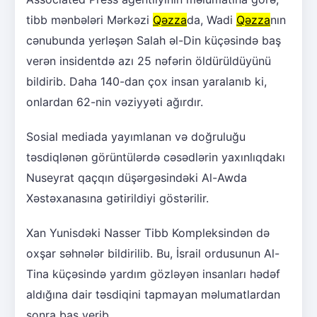
tibb mənbələri Mərkəzi
Qəzza
da, Wadi
Qəzza
nın
cənubunda yerləşən Salah əl-Din küçəsində baş
verən insidentdə azı 25 nəfərin öldürüldüyünü
bildirib. Daha 140-dan çox insan yaralanıb ki,
onlardan 62-nin vəziyyəti ağırdır.
Sosial mediada yayımlanan və doğruluğu
təsdiqlənən görüntülərdə cəsədlərin yaxınlıqdakı
Nuseyrat qaçqın düşərgəsindəki Al-Awda
Xəstəxanasına gətirildiyi göstərilir.
Xan Yunisdəki Nasser Tibb Kompleksindən də
oxşar səhnələr bildirilib. Bu, İsrail ordusunun Al-
Tina küçəsində yardım gözləyən insanları hədəf
aldığına dair təsdiqini tapmayan məlumatlardan
sonra baş verib.