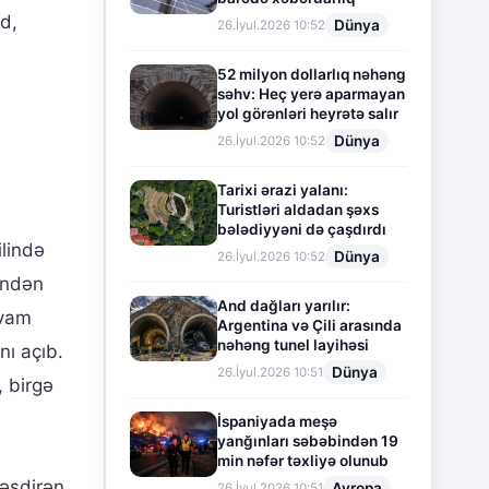
d,
Dünya
26.İyul.2026 10:52
52 milyon dollarlıq nəhəng
səhv: Heç yerə aparmayan
yol görənləri heyrətə salır
Dünya
26.İyul.2026 10:52
Tarixi ərazi yalanı:
Turistləri aldadan şəxs
bələdiyyəni də çaşdırdı
ilində
Dünya
26.İyul.2026 10:52
zindən
And dağları yarılır:
avam
Argentina və Çili arasında
nəhəng tunel layihəsi
nı açıb.
Dünya
26.İyul.2026 10:51
, birgə
İspaniyada meşə
yanğınları səbəbindən 19
min nəfər təxliyə olunub
ləşdirən
Avropa
26.İyul.2026 10:51