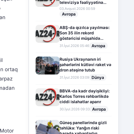
televiziya fəaliyyətinə
ə
fasilə verir
03.Avqust.2026 00:59
Avropa
dən
ABŞ-da qızılca yayılması:
Son 35 ilin rekord
göstəricisi müşahidə
olunur
Avropa
31.İyul.2026 05:46
Rusiya Ukraynanın iri
il
şəhərlərini kütləvi raket və
ın ortaq
dron atəşinə tutub
Dünya
31.İyul.2026 03:09
çarpaz
şmadan
BBVA-da kadr dəyişikliyi:
Karlos Torres rəhbərlikdə
ciddi islahatlar aparır
Avropa
30.İyul.2026 09:33
Günəş panellərində gizli
təhlükə: Yanğın riski
 Motor
barədə xəbərdarlıq