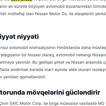
nyanın ən sürətlə böyüyən avtomobil bazarlarından birind
 müttəfiqi olan Nissan Motor Co. ilə əlaqələrini yeni
iyyət niyyəti
ansız avtomobil istehsalçısının Hindistanda daha müstəq
trategiyanın bir hissəsi olaraq, avtomobil nəhəngi Nissan
etməyə yaxındır. Bu gedişat şirkət və Nissan arasında 
10 faizə endirmək barədə mart ayında əldə olunan razıla
nı yenidən qiymətləndirir.
torunda mövqelərini gücləndirir
 Çinin SAIC Motor Corp. ilə birgə müəssisə vasitəsilə MG