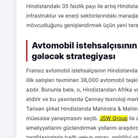
Hindistandakı 35 faizlik payı ilə artıq Hindi
infrastruktur və enerji sektorlarındakı maraqla
mövcudluğunu genişləndirmək üçün yeni tərəfd
Avtomobil istehsalçısını
gələcək strategiyası
Fransız avtomobil istehsalçısının Hindistandak
illik satışları təxminən 38,000 avtomobil təşki
azdır. Bununla belə, o, Hindistandan Afrika 
etdirir və bu yaxınlarda Çennay texnoloji mə
Tarixən şirkət Hindistanda Mahindra & Mahindr
müəssisə yanaşmasını seçib.
JSW Group
ilə 
əməliyyatlarını gücləndirmək yollarını araşdı
tərəfdaşlıqlarla bağlı yekun qərarı, gəlirliliy