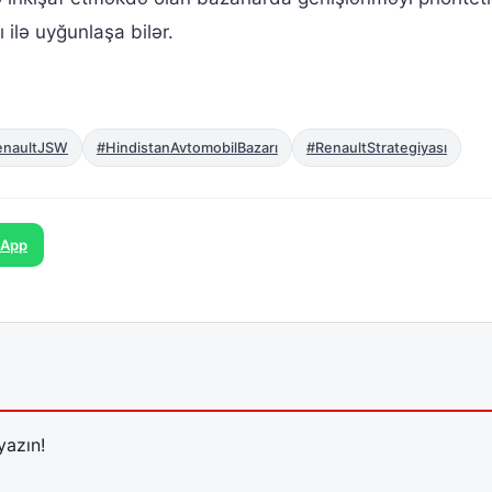
ilə uyğunlaşa bilər.
enaultJSW
#HindistanAvtomobilBazarı
#RenaultStrategiyası
sApp
yazın!