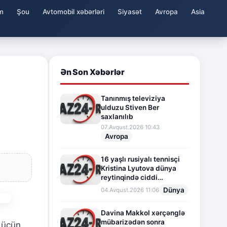
m
Şou
Avtomobil xəbərləri
Siyasət
Avropa
Asia
Ən Son Xəbərlər
Tanınmış televiziya
ulduzu Stiven Ber
saxlanılıb
07.Avqust.2026 10:43
Avropa
16 yaşlı rusiyalı tennisçi
Kristina Lyutova dünya
reytinqində ciddi
irəliləyişə imza atdı
Dünya
04.Avqust.2026 11:06
Davina Makkol xərçənglə
mübarizədən sonra
 üçün