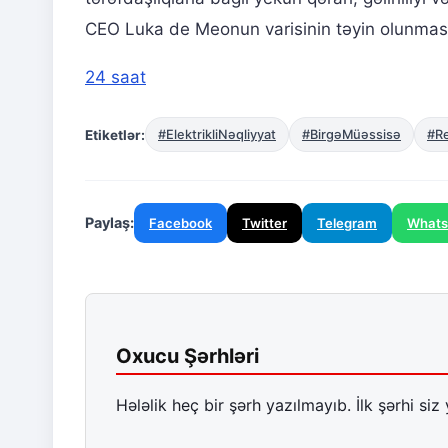
CEO Luka de Meonun varisinin təyin olunması 
24 saat
Etiketlər:
#ElektrikliNəqliyyat
#BirgəMüəssisə
#R
Paylaş:
Facebook
Twitter
Telegram
What
Oxucu Şərhləri
Hələlik heç bir şərh yazılmayıb. İlk şərhi siz 