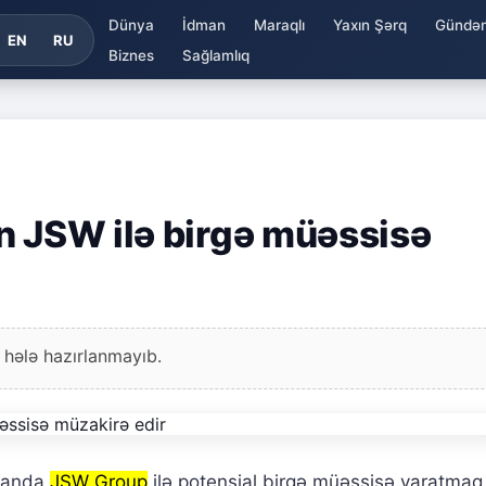
Dünya
İdman
Maraqlı
Yaxın Şərq
Gündə
EN
RU
Biznes
Sağlamlıq
n JSW ilə birgə müəssisə
 hələ hazırlanmayıb.
tanda
JSW Group
ilə potensial birgə müəssisə yaratmaq