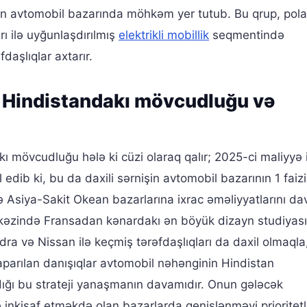
stan avtomobil bazarında möhkəm yer tutub. Bu qrup, pola
rı ilə uyğunlaşdırılmış
elektrikli mobillik
seqmentində
aşlıqlar axtarır.
n Hindistandakı mövcudluğu və
ı mövcudluğu hələ ki cüzi olaraq qalır; 2025-ci maliyyə 
l edib ki, bu da daxili sərnişin avtomobil bazarının 1 fai
və Asiya-Sakit Okean bazarlarına ixrac əməliyyatlarını d
rkəzində Fransadan kənardakı ən böyük dizayn studiyası
a və Nissan ilə keçmiş tərəfdaşlıqları da daxil olmaqla
aparılan danışıqlar avtomobil nəhənginin Hindistan
rdığı bu strateji yanaşmanın davamıdır. Onun gələcək
i və inkişaf etməkdə olan bazarlarda genişlənməyi prioritet