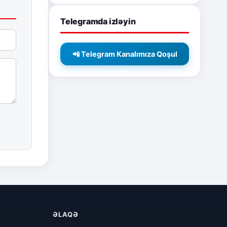
Telegramda izləyin
📲 Telegram Kanalımıza Qoşul
ƏLAQƏ