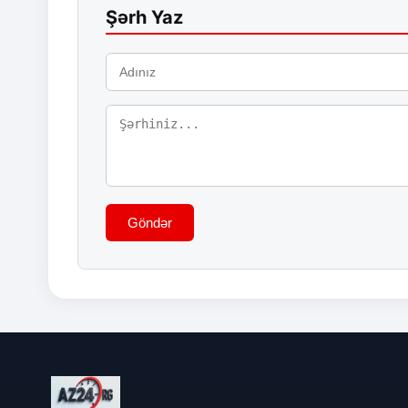
Şərh Yaz
Göndər