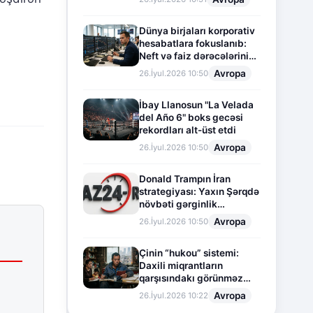
Dünya birjaları korporativ
hesabatlara fokuslanıb:
Neft və faiz dərəcələrinin
təsiri altında cari vəziyyət
Avropa
26.İyul.2026 10:50
İbay Llanosun "La Velada
del Año 6" boks gecəsi
rekordları alt-üst etdi
Avropa
26.İyul.2026 10:50
Donald Trampın İran
strategiyası: Yaxın Şərqdə
növbəti gərginlik
mərhələsi
Avropa
26.İyul.2026 10:50
Çinin “hukou” sistemi:
Daxili miqrantların
qarşısındakı görünməz
sədd
Avropa
26.İyul.2026 10:22