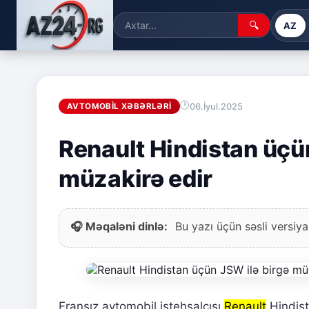
🔍
AZ
06.İyul.2025
AVTOMOBIL XƏBƏRLƏRI
Renault Hindistan üçü
müzakirə edir
🎧 Məqaləni dinlə:
Bu yazı üçün səsli versiya
Fransız avtomobil istehsalçısı
Renault
Hindis