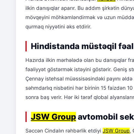
ilkin danışıqlar aparır. Bu addım şirkətin dü
mövqeyini möhkəmləndirmək və uzun müddətdir
qurmaq niyyətini əks etdirir.
Hindistanda müstəqil fəal
Hazırda ilkin mərhələdə olan bu danışıqlar fr
fəaliyyət göstərmək istəyini göstərir. Geniş s
Çennay istehsal müəssisəsindəki payını əldə 
səhmdarlıq nisbətini hər birinin 15 faizdən 
sonra baş verir. Hər iki tərəf qlobal alyansları
JSW Group
avtomobil sek
Səccən Cindalın rəhbərlik etdiyi
JSW Group
,