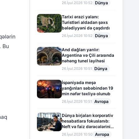
Dünya
26.İyul.2026 10:52
Tarixi ərazi yalanı:
Turistləri aldadan şəxs
bələdiyyəni də çaşdırdı
Dünya
26.İyul.2026 10:52
qələrin
. Bu
And dağları yarılır:
Argentina və Çili arasında
nəhəng tunel layihəsi
Dünya
26.İyul.2026 10:51
İspaniyada meşə
yanğınları səbəbindən 19
min nəfər təxliyə olunub
Avropa
26.İyul.2026 10:51
Dünya birjaları korporativ
maq
hesabatlara fokuslanıb:
Neft və faiz dərəcələrinin
təsiri altında cari vəziyyət
Avropa
26.İyul.2026 10:50