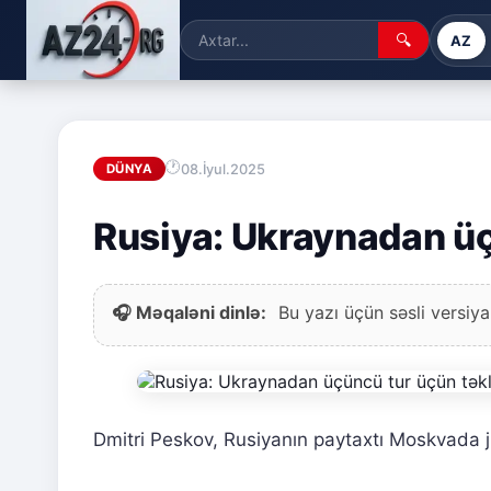
🔍
AZ
08.İyul.2025
DÜNYA
Rusiya: Ukraynadan üçü
🎧 Məqaləni dinlə:
Bu yazı üçün səsli versiya
Dmitri Peskov, Rusiyanın paytaxtı Moskvada j