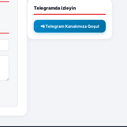
Telegramda izləyin
📲 Telegram Kanalımıza Qoşul