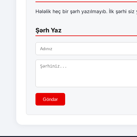
Hələlik heç bir şərh yazılmayıb. İlk şərhi siz 
Şərh Yaz
Göndər