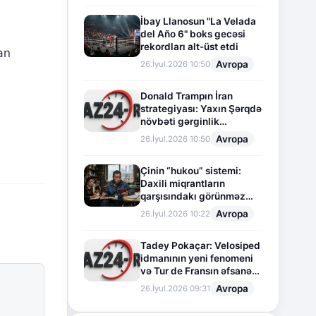
İbay Llanosun "La Velada
del Año 6" boks gecəsi
rekordları alt-üst etdi
an
Avropa
26.İyul.2026 10:50
Donald Trampın İran
strategiyası: Yaxın Şərqdə
növbəti gərginlik
mərhələsi
Avropa
26.İyul.2026 10:50
Çinin “hukou” sistemi:
Daxili miqrantların
qarşısındakı görünməz
sədd
Avropa
26.İyul.2026 10:22
Tadey Pokaçar: Velosiped
idmanının yeni fenomeni
və Tur de Fransın əfsanəvi
səhifəsi
Avropa
26.İyul.2026 09:31