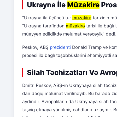
Ukrayna İlə
Müzakirə
Pros
"Ukrayna ilə üçüncü tur
müzakirə
tarixinin m
"Ukrayna tərəfindən
müzakirə
tarixi ilə bağlı
müəyyən edildikdə məlumat verəcəyik" dedi.
Peskov, ABŞ
prezidenti
Donald Tramp və koma
prosesi ilə bağlı təşəbbüslərini əhəmiyyətli sa
Silah Təchizatları Və Avr
Dmitri Peskov, ABŞ-ın Ukraynaya silah təchizat
dair dəqiq məlumat verilməyib. Bu barədə zidd
aydındır. Avropalıların da Ukraynaya silah təchi
təşviq etməyə yönəlmiş cəhdlərlə uzlaşmır. 