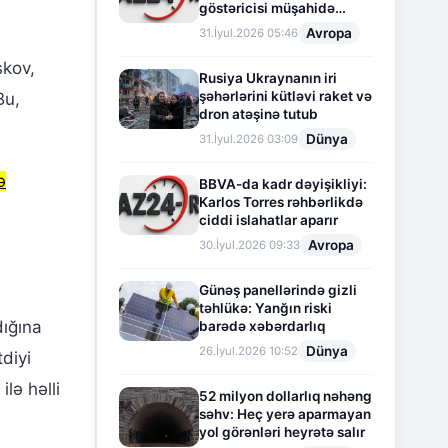
göstəricisi müşahidə
olunur
Avropa
31.İyul.2026 05:46
skov,
Rusiya Ukraynanın iri
şəhərlərini kütləvi raket və
Bu,
dron atəşinə tutub
Dünya
31.İyul.2026 03:09
ə
BBVA-da kadr dəyişikliyi:
Karlos Torres rəhbərlikdə
ciddi islahatlar aparır
Avropa
30.İyul.2026 09:33
Günəş panellərində gizli
təhlükə: Yanğın riski
dığına
barədə xəbərdarlıq
Dünya
26.İyul.2026 10:52
diyi
lə həlli
52 milyon dollarlıq nəhəng
səhv: Heç yerə aparmayan
yol görənləri heyrətə salır