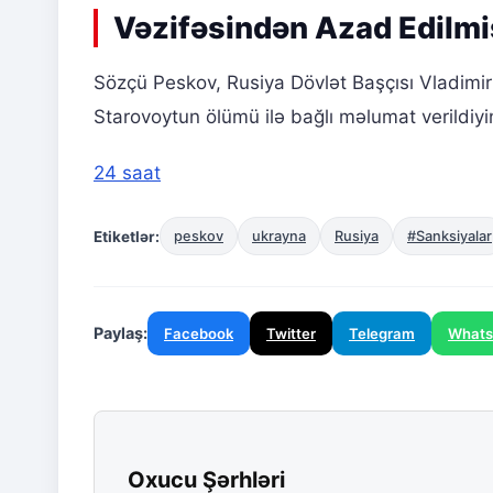
Vəzifəsindən Azad Edilmi
Sözçü Peskov, Rusiya Dövlət Başçısı Vladimir
Starovoytun ölümü ilə bağlı məlumat verildiyini
24 saat
Etiketlər:
peskov
ukrayna
Rusiya
#Sanksiyalar
Paylaş:
Facebook
Twitter
Telegram
What
Oxucu Şərhləri