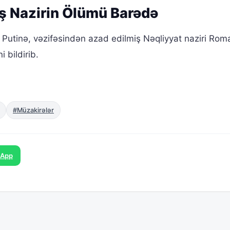
ş Nazirin Ölümü Barədə
 Putinə, vəzifəsindən azad edilmiş Nəqliyyat naziri Rom
 bildirib.
#Müzakirələr
sApp