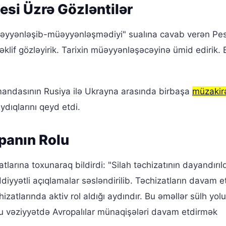
esi Üzrə Gözləntilər
üəyyənləşib-müəyyənləşmədiyi" sualına cavab verən Pe
 təklif gözləyirik. Tarixin müəyyənləşəcəyinə ümid edirik. 
ndasının Rusiya ilə Ukrayna arasında birbaşa
müzakir
ydıqlarını qeyd etdi.
opanın Rolu
larına toxunaraq bildirdi: "Silah təchizatının dayandırıl
iyyətli açıqlamalar səsləndirilib. Təchizatların davam et
zatlarında aktiv rol aldığı aydındır. Bu əməllər sülh yolu i
Bu vəziyyətdə Avropalılar münaqişələri davam etdirmək