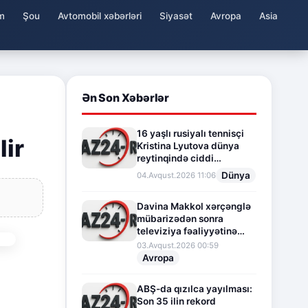
m
Şou
Avtomobil xəbərləri
Siyasət
Avropa
Asia
Ən Son Xəbərlər
16 yaşlı rusiyalı tennisçi
lir
Kristina Lyutova dünya
reytinqində ciddi
irəliləyişə imza atdı
Dünya
04.Avqust.2026 11:06
Davina Makkol xərçənglə
mübarizədən sonra
televiziya fəaliyyətinə
fasilə verir
03.Avqust.2026 00:59
Avropa
ABŞ-da qızılca yayılması:
Son 35 ilin rekord