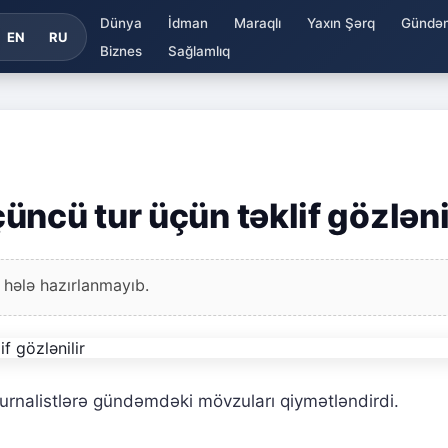
Dünya
İdman
Maraqlı
Yaxın Şərq
Gündə
EN
RU
Biznes
Sağlamlıq
ncü tur üçün təklif gözləni
 hələ hazırlanmayıb.
urnalistlərə gündəmdəki mövzuları qiymətləndirdi.