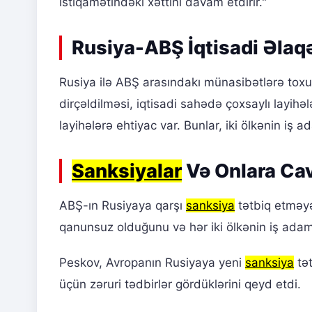
istiqamətindəki xəttini davam etdirir."
Rusiya-ABŞ İqtisadi Əlaqə
Rusiya ilə ABŞ arasındakı münasibətlərə toxun
dirçəldilməsi, iqtisadi sahədə çoxsaylı layih
layihələrə ehtiyac var. Bunlar, iki ölkənin iş a
Sanksiyalar
Və Onlara Ca
ABŞ-ın Rusiyaya qarşı
sanksiya
tətbiq etməyə
qanunsuz olduğunu və hər iki ölkənin iş adaml
Peskov, Avropanın Rusiyaya yeni
sanksiya
tət
üçün zəruri tədbirlər gördüklərini qeyd etdi.