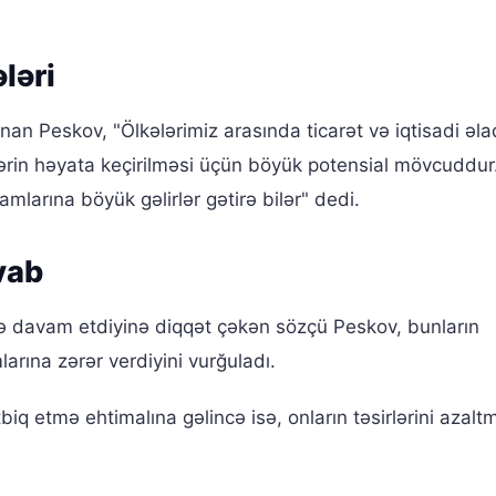
ləri
an Peskov, "Ölkələrimiz arasında ticarət və iqtisadi əla
ələrin həyata keçirilməsi üçün böyük potensial mövcuddur
damlarına böyük gəlirlər gətirə bilər" dedi.
vab
 davam etdiyinə diqqət çəkən sözçü Peskov, bunların
arına zərər verdiyini vurğuladı.
biq etmə ehtimalına gəlincə isə, onların təsirlərini azalt