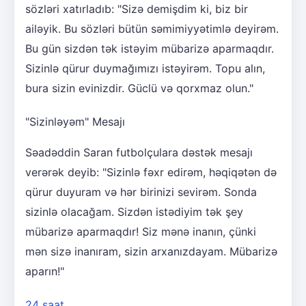
sözləri xatırladıb: "Sizə demişdim ki, biz bir
ailəyik. Bu sözləri bütün səmimiyyətimlə deyirəm.
Bu gün sizdən tək istəyim mübarizə aparmaqdır.
Sizinlə qürur duymağımızı istəyirəm. Topu alın,
bura sizin evinizdir. Güclü və qorxmaz olun."
"Sizinləyəm" Mesajı
Səadəddin Saran futbolçulara dəstək mesajı
verərək deyib: "Sizinlə fəxr edirəm, həqiqətən də
qürur duyuram və hər birinizi sevirəm. Sonda
sizinlə olacağam. Sizdən istədiyim tək şey
mübarizə aparmaqdır! Siz mənə inanın, çünki
mən sizə inanıram, sizin arxanızdayam. Mübarizə
aparın!"
24 saat