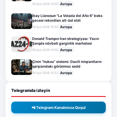
Avropa
26.İyul.2026 10:50
İbay Llanosun "La Velada del Año 6" boks
gecəsi rekordları alt-üst etdi
Avropa
26.İyul.2026 10:50
Donald Trampın İran strategiyası: Yaxın
Şərqdə növbəti gərginlik mərhələsi
Avropa
26.İyul.2026 10:50
Çinin “hukou” sistemi: Daxili miqrantların
qarşısındakı görünməz sədd
Avropa
26.İyul.2026 10:22
Telegramda izləyin
📲 Telegram Kanalımıza Qoşul