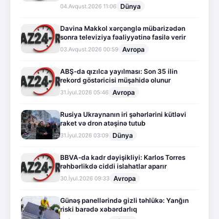
Dünya
04.Avqust.2026 11:06
Davina Makkol xərçənglə mübarizədən
sonra televiziya fəaliyyətinə fasilə verir
Avropa
03.Avqust.2026 00:59
ABŞ-da qızılca yayılması: Son 35 ilin
rekord göstəricisi müşahidə olunur
Avropa
31.İyul.2026 05:46
Rusiya Ukraynanın iri şəhərlərini kütləvi
raket və dron atəşinə tutub
Dünya
31.İyul.2026 03:09
BBVA-da kadr dəyişikliyi: Karlos Torres
rəhbərlikdə ciddi islahatlar aparır
Avropa
30.İyul.2026 09:33
Günəş panellərində gizli təhlükə: Yanğın
riski barədə xəbərdarlıq