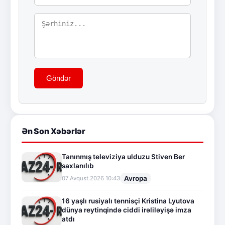
Göndər
Ən Son Xəbərlər
Tanınmış televiziya ulduzu Stiven Ber
saxlanılıb
Avropa
07.Avqust.2026 10:43
16 yaşlı rusiyalı tennisçi Kristina Lyutova
dünya reytinqində ciddi irəliləyişə imza
atdı