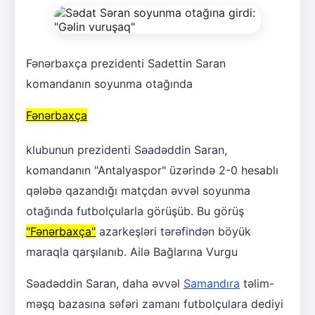
Fənərbaxça prezidenti Sadettin Saran
komandanın soyunma otağında
Fənərbaxça
klubunun prezidenti Səadəddin Saran,
komandanın "Antalyaspor" üzərində 2-0 hesablı
qələbə qazandığı matçdan əvvəl soyunma
otağında futbolçularla görüşüb. Bu görüş
"Fənərbaxça"
azarkeşləri tərəfindən böyük
maraqla qarşılanıb. Ailə Bağlarına Vurgu
Səadəddin Saran, daha əvvəl
Samandıra
təlim-
məşq bazasına səfəri zamanı futbolçulara dediyi