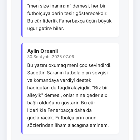
"mən sizə inanıram" deməsi, hər bir
futbolçuya dərin təsir göstərəcəkdir.
Bu cür liderlik Fənərbaxça üçün böyük
uğur gətirə bilər.
Aylin Orxanli
30.Sentyabr.2025 07:06
Bu yazını oxumaq məni çox sevindirdi.
Sadettin Saranın futbola olan sevgisi
və komandaya verdiyi dəstək
həqiqətən də təqdirəlayiqdir. "Biz bir
ailəyik" deməsi, onların nə qədər sıx
bağlı olduğunu göstərir. Bu cür
liderliklə Fənərbaxça daha da
güclənəcək. Futbolçuların onun
sözlərindən ilham alacağına əminəm.