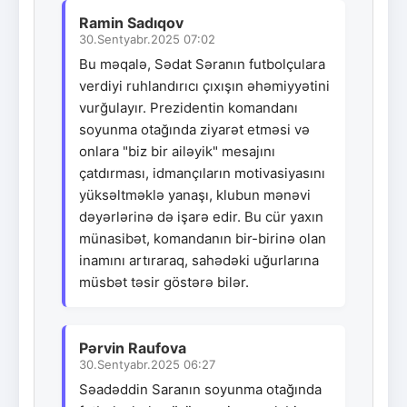
Ramin Sadıqov
30.Sentyabr.2025 07:02
Bu məqalə, Sədat Səranın futbolçulara
verdiyi ruhlandırıcı çıxışın əhəmiyyətini
vurğulayır. Prezidentin komandanı
soyunma otağında ziyarət etməsi və
onlara "biz bir ailəyik" mesajını
çatdırması, idmançıların motivasiyasını
yüksəltməklə yanaşı, klubun mənəvi
dəyərlərinə də işarə edir. Bu cür yaxın
münasibət, komandanın bir-birinə olan
inamını artıraraq, sahədəki uğurlarına
müsbət təsir göstərə bilər.
Pərvin Raufova
30.Sentyabr.2025 06:27
Səadəddin Saranın soyunma otağında