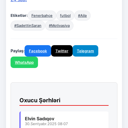
Etiketlər:
Fenerbahçe
futbol
#Ailə
#SadettinSaran
#Motivasiya
Paylaş:
Facebook
Twitter
Telegram
WhatsApp
Oxucu Şərhləri
Elvin Sadıqov
30.Sentyabr.2025 08:07