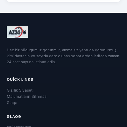
Heç bir hüququmuz qorunmur, amma siz yenə də qorunurmuş
kimi davranın və saytda dərc olunan xəbərlərdən istifadə zamanı
24 saat saytına istinad edin.
QUICK LINKS
Gizlilik Siyasəti
Məlumatların Silinməsi
Əlaqə
ƏLAQƏ
az24saat.org