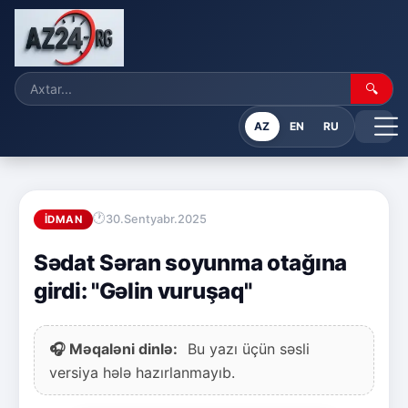
🔍
AZ
EN
RU
30.Sentyabr.2025
İDMAN
Sədat Səran soyunma otağına
girdi: "Gəlin vuruşaq"
🎧 Məqaləni dinlə:
Bu yazı üçün səsli
versiya hələ hazırlanmayıb.