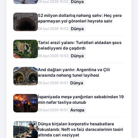
Dünya
26.İyul.2026 10:52
52 milyon dollarlıq nəhəng səhv: Heç yerə
aparmayan yol görənləri heyrətə salır
Dünya
26.İyul.2026 10:52
Tarixi ərazi yalanı: Turistləri aldadan şəxs
bələdiyyəni də çaşdırdı
Dünya
26.İyul.2026 10:52
And dağları yarılır: Argentina və Çili
arasında nəhəng tunel layihəsi
Dünya
26.İyul.2026 10:51
İspaniyada meşə yanğınları səbəbindən 19
min nəfər təxliyə olunub
Avropa
26.İyul.2026 10:51
Dünya birjaları korporativ hesabatlara
fokuslanıb: Neft və faiz dərəcələrinin təsiri
altında cari vəziyyət