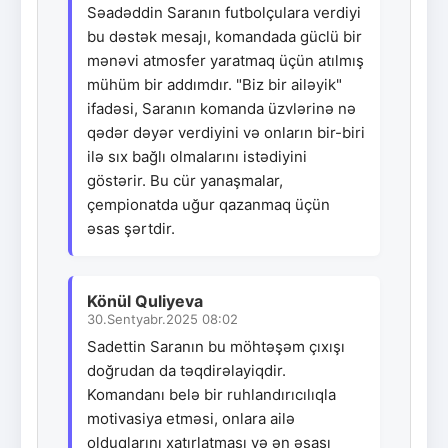
Səadəddin Saranın futbolçulara verdiyi
bu dəstək mesajı, komandada güclü bir
mənəvi atmosfer yaratmaq üçün atılmış
mühüm bir addımdır. "Biz bir ailəyik"
ifadəsi, Saranın komanda üzvlərinə nə
qədər dəyər verdiyini və onların bir-biri
ilə sıx bağlı olmalarını istədiyini
göstərir. Bu cür yanaşmalar,
çempionatda uğur qazanmaq üçün
əsas şərtdir.
Könül Quliyeva
30.Sentyabr.2025 08:02
Sadettin Saranın bu möhtəşəm çıxışı
doğrudan da təqdirəlayiqdir.
Komandanı belə bir ruhlandırıcılıqla
motivasiya etməsi, onlara ailə
olduqlarını xatırlatması və ən əsası