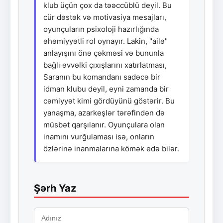
klub üçün çox da təəccüblü deyil. Bu
cür dəstək və motivasiya mesajları,
oyunçuların psixoloji hazırlığında
əhəmiyyətli rol oynayır. Lakin, "ailə"
anlayışını önə çəkməsi və bununla
bağlı əvvəlki çıxışlarını xatırlatması,
Saranın bu komandanı sadəcə bir
idman klubu deyil, eyni zamanda bir
cəmiyyət kimi gördüyünü göstərir. Bu
yanaşma, azarkeşlər tərəfindən də
müsbət qarşılanır. Oyunçulara olan
inamını vurğulaması isə, onların
özlərinə inanmalarına kömək edə bilər.
Şərh Yaz