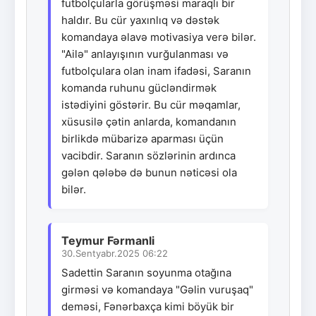
futbolçularla görüşməsi maraqlı bir
haldır. Bu cür yaxınlıq və dəstək
komandaya əlavə motivasiya verə bilər.
"Ailə" anlayışının vurğulanması və
futbolçulara olan inam ifadəsi, Saranın
komanda ruhunu gücləndirmək
istədiyini göstərir. Bu cür məqamlar,
xüsusilə çətin anlarda, komandanın
birlikdə mübarizə aparması üçün
vacibdir. Saranın sözlərinin ardınca
gələn qələbə də bunun nəticəsi ola
bilər.
Teymur Fərmanli
30.Sentyabr.2025 06:22
Sadettin Saranın soyunma otağına
girməsi və komandaya "Gəlin vuruşaq"
deməsi, Fənərbaxça kimi böyük bir