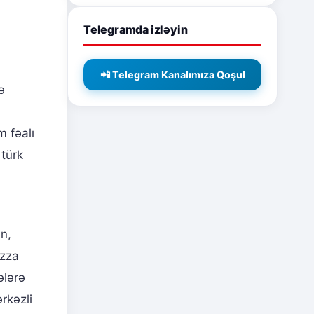
Telegramda izləyin
📲 Telegram Kanalımıza Qoşul
ə
m fəalı
 türk
ən,
əzza
ələrə
ərkəzli