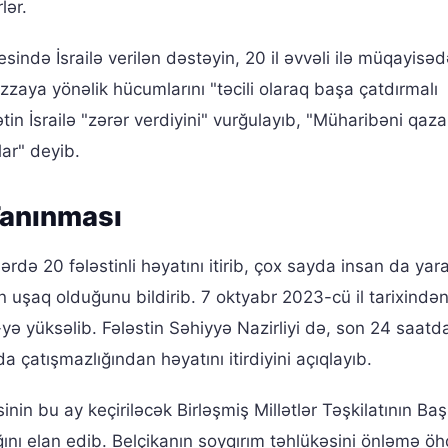
lər.
ndə İsrailə verilən dəstəyin, 20 il əvvəli ilə müqayisəd
əzzaya yönəlik hücumlarını "təcili olaraq başa çatdırmalı
n İsrailə "zərər verdiyini" vurğulayıb, "Müharibəni qaz
lar" deyib.
 Tanınması
ərdə 20 fələstinli həyatını itirib, çox sayda insan da yar
n uşaq olduğunu bildirib. 7 oktyabr 2023-cü il tarixindən
-yə yüksəlib. Fələstin Səhiyyə Nazirliyi də, son 24 saatd
a çatışmazlığından həyatını itirdiyini açıqlayıb.
sinin bu ay keçiriləcək Birləşmiş Millətlər Təşkilatının Baş
nı elan edib. Belçikanın soyqırım təhlükəsini önləmə öhd