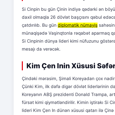
Si Cinpin bu gün Çinin indiyə qədərki ən böyü
daxil olmaqla 26 dövlət başçısını qəbul edə
çatdırılıb. Bu gün
diplomatik nümayiş
sahəsind
münaqişədə Vaşinqtonla rəqabət aparmaq qabil
Si Cinpinin dünya lideri kimi nüfuzunu göstər
mesajı da verəcək.
Kim Çen Inin Xüsusi Səfər
Çindəki mərasim, Şimali Koreyadan çox nadir
Çünki Kim, ilk dəfə digər dövlət liderlərinin də
Koreyanın ABŞ prezidenti Donald Trampa, artı
fürsət kimi qiymətləndirilir. Kimin iştirakı S
lideri Kim Çen In dünən xüsusi qatarı ilə Çinə g