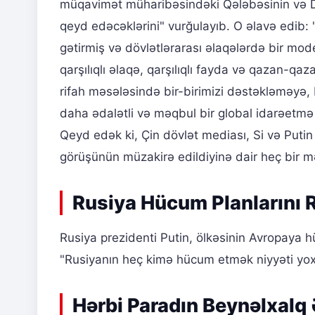
müqavimət müharibəsindəki Qələbəsinin və D
qeyd edəcəklərini" vurğulayıb. O əlavə edib: 
gətirmiş və dövlətlərarası əlaqələrdə bir model
qarşılıqlı əlaqə, qarşılıqlı fayda və qazan-qaz
rifah məsələsində bir-birimizi dəstəkləməyə,
daha ədalətli və məqbul bir global idarəetmə 
Qeyd edək ki, Çin dövlət mediası, Si və Puti
görüşünün müzakirə edildiyinə dair heç bir 
Rusiya Hücum Planlarını 
Rusiya prezidenti Putin, ölkəsinin Avropaya h
"Rusiyanın heç kimə hücum etmək niyyəti yox
Hərbi Paradın Beynəlxalq