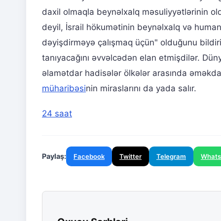
daxil olmaqla beynəlxalq məsuliyyətlərinin ol
deyil, İsrail hökumətinin beynəlxalq və huma
dəyişdirməyə çalışmaq üçün" olduğunu bildiri
tanıyacağını əvvəlcədən elan etmişdilər. Dün
əlamətdar hadisələr ölkələr arasında əməkda
müharibəsi
nin miraslarını da yada salır.
24 saat
Paylaş:
Facebook
Twitter
Telegram
What