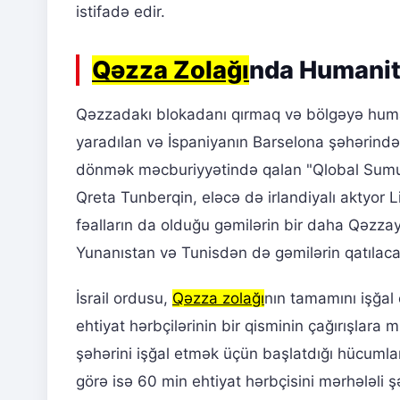
istifadə edir.
Qəzza Zolağı
nda Humanita
Qəzzadakı blokadanı qırmaq və bölgəyə human
yaradılan və İspaniyanın Barselona şəhərində
dönmək məcburiyyətində qalan "Qlobal Sumud Flo
Qreta Tunberqin, eləcə də irlandiyalı aktyor
fəalların da olduğu gəmilərin bir daha Qəzzaya
Yunanıstan və Tunisdən də gəmilərin qatılaca
İsrail ordusu,
Qəzza zolağı
nın tamamını işğal 
ehtiyat hərbçilərinin bir qisminin çağırışlara
şəhərini işğal etmək üçün başlatdığı hücuml
görə isə 60 min ehtiyat hərbçisini mərhələli şə