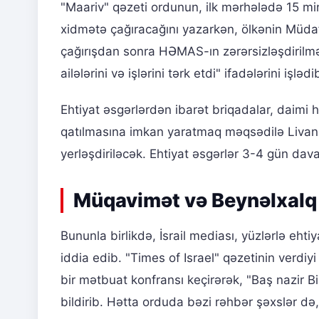
"Maariv" qəzeti ordunun, ilk mərhələdə 15 min
xidmətə çağıracağını yazarkən, ölkənin Müdafiə
çağırışdan sonra HƏMAS-ın zərərsizləşdirilməs
ailələrini və işlərini tərk etdi" ifadələrini işlədi
Ehtiyat əsgərlərdən ibarət briqadalar, daimi 
qatılmasına imkan yaratmaq məqsədilə Livan, S
yerləşdiriləcək. Ehtiyat əsgərlər 3-4 gün dav
Müqavimət və Beynəlxalq
Bununla birlikdə, İsrail mediası, yüzlərlə eht
iddia edib. "Times of Israel" qəzetinin verdi
bir mətbuat konfransı keçirərək, "Baş nazir
bildirib. Hətta orduda bəzi rəhbər şəxslər də