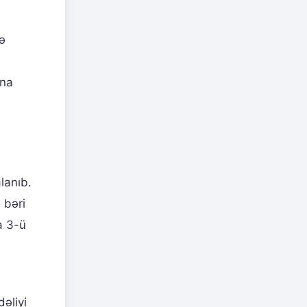
ə
ana
alanıb.
 bəri
a 3-ü
əliyi