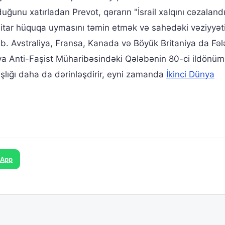
duğunu xatırladan Prevot, qərarın "İsrail xalqını cəzalan
nitar hüquqa uymasını təmin etmək və sahədəki vəziyyət
b. Avstraliya, Fransa, Kanada və Böyük Britaniya da Fələ
ya Anti-Faşist Müharibəsindəki Qələbənin 80-ci ildönüm
şlığı daha da dərinləşdirir, eyni zamanda
İkinci Dünya
sApp