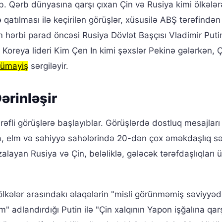
b. Qərb dünyasına qarşı çıxan Çin və Rusiya kimi ölkələr
 qatılması ilə keçirilən görüşlər, xüsusilə ABŞ tərəfindən
 hərbi parad öncəsi Rusiya Dövlət Başçısı Vladimir Puti
Koreya lideri Kim Çen In kimi şəxslər Pekinə gələrkən, Ç
nümayiş
sərgiləyir.
ərinləşir
ərəfli görüşlərə başlayıblar. Görüşlərdə dostluq mesajları
giya, elm və səhiyyə sahələrində 20-dən çox əməkdaşlıq s
alayan Rusiya və Çin, beləliklə, gələcək tərəfdaşlıqları 
ölkələr arasındakı əlaqələrin "misli görünməmiş səviyyəd
m" adlandırdığı Putin ilə "Çin xalqının Yapon işğalına qar