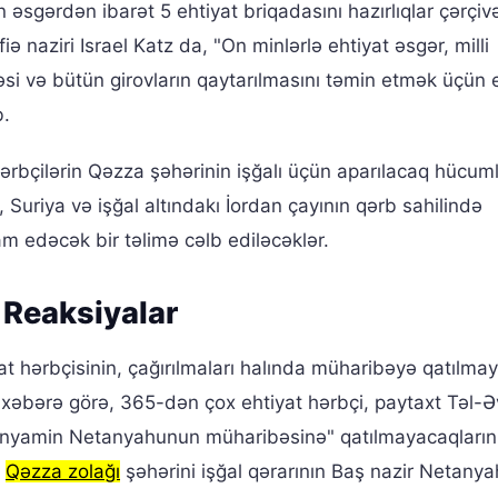
 əsgərdən ibarət 5 ehtiyat briqadasını hazırlıqlar çərçi
 naziri Israel Katz da, "On minlərlə ehtiyat əsgər, milli
i və bütün girovların qaytarılmasını təmin etmək üçün ev
b.
hərbçilərin Qəzza şəhərinin işğalı üçün aparılacaq hücum
uriya və işğal altındakı İordan çayının qərb sahilində
am edəcək bir təlimə cəlb ediləcəklər.
 Reaksiyalar
iyat hərbçisinin, çağırılmaları halında müharibəyə qatılma
yi xəbərə görə, 365-dən çox ehtiyat hərbçi, paytaxt Təl-
 Binyamin Netanyahunun müharibəsinə" qatılmayacaqların
,
Qəzza zolağı
şəhərini işğal qərarının Baş nazir Netany