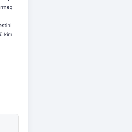
dırmaq
i
stini
ü kimi