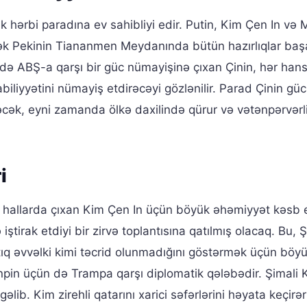
k hərbi paradına ev sahibliyi edir. Putin, Kim Çen In və
cək Pekinin Tiananmen Meydanında bütün hazırlıqlar baş
ə ABŞ-a qarşı bir güc nümayişinə çıxan Çinin, hər hansı
iyyətini nümayiş etdirəcəyi gözlənilir. Parad Çinin gü
əcək, eyni zamanda ölkə daxilində qürur və vətənpərvərl
i
 hallarda çıxan Kim Çen In üçün böyük əhəmiyyət kəsb e
 iştirak etdiyi bir zirvə toplantısına qatılmış olacaq. Bu, Ş
q əvvəlki kimi təcrid olunmadığını göstərmək üçün böyü
i Cinpin üçün də Trampa qarşı diplomatik qələbədir. Şimali
əlib. Kim zirehli qatarını xarici səfərlərini həyata keçirə