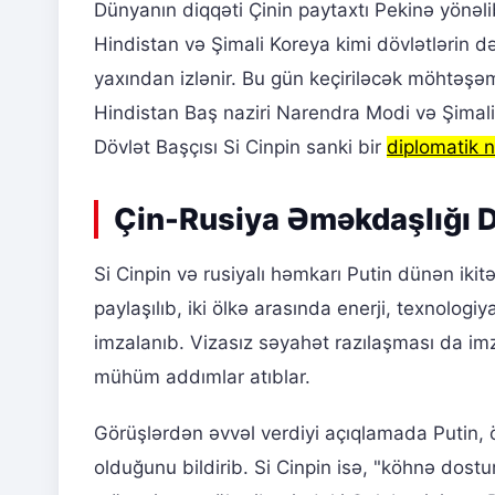
Dünyanın diqqəti Çinin paytaxtı Pekinə yönəli
Hindistan və Şimali Koreya kimi dövlətlərin də
yaxından izlənir. Bu gün keçiriləcək möhtəşəm
Hindistan Baş naziri Narendra Modi və Şimali 
Dövlət Başçısı Si Cinpin sanki bir
diplomatik 
Çin-Rusiya Əməkdaşlığı D
Si Cinpin və rusiyalı həmkarı Putin dünən ikit
paylaşılıb, iki ölkə arasında enerji, texnolo
imzalanıb. Vizasız səyahət razılaşması da imz
mühüm addımlar atıblar.
Görüşlərdən əvvəl verdiyi açıqlamada Putin, 
olduğunu bildirib. Si Cinpin isə, "köhnə dostu