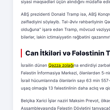
siyasi məqsədləri üçün alındığını müdafiə edir
ABŞ prezidenti Donald Tramp isə, ABŞ Konqresi
zəiflədiyini söyləyib. Təl-Əviv rəhbərliyinin Q
olduğuna" işarə edən Tramp, mövcud vəziyyəti
bilərlər, lakin ictimaiyyətin rəğbətini qazanmır
Can İtkiləri və Fələstinin
İsrailin dünən
Qəzza zolağı
na endirdiyi zərbəl
Fələstin İnformasiya Mərkəzi, ölənlərdən 5-ni
İsrail hücumlarında ölənlərin sayı 63 min 557
uşaq olmaqla 13 fələstinlinin daha aclıq və qid
Belçika Xarici İşlər naziri Maksim Prevot, ölkə
Assambleyasında Fələstin Dövlətini tanıyacağı