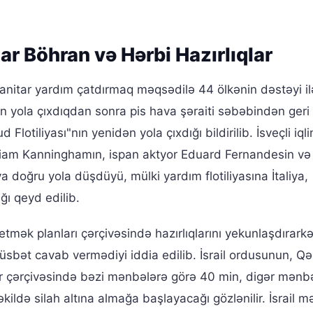
r Böhran və Hərbi Hazırlıqlar
itar yardım çatdırmaq məqsədilə 44 ölkənin dəstəyi il
n yola çıxdıqdan sonra pis hava şəraiti səbəbindən geri
tiliyası"nın yenidən yola çıxdığı bildirilib. İsveçli iqli
 Liam Kanninghamın, ispan aktyor Eduard Fernandesin və
 doğru yola düşdüyü, mülki yardım flotiliyasına İtaliya,
ğı qeyd edilib.
etmək planları çərçivəsində hazırlıqlarını yekunlaşdırark
 müsbət cavab vermədiyi iddia edilib. İsrail ordusunun, Q
ar çərçivəsində bəzi mənbələrə görə 40 min, digər mənb
kildə silah altına almağa başlayacağı gözlənilir. İsrail m