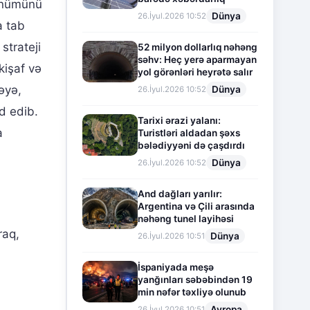
dönümünü
Dünya
26.İyul.2026 10:52
a tab
strateji
52 milyon dollarlıq nəhəng
səhv: Heç yerə aparmayan
kişaf və
yol görənləri heyrətə salır
əyə,
Dünya
26.İyul.2026 10:52
d edib.
Tarixi ərazi yalanı:
a
Turistləri aldadan şəxs
bələdiyyəni də çaşdırdı
Dünya
26.İyul.2026 10:52
And dağları yarılır:
Argentina və Çili arasında
nəhəng tunel layihəsi
raq,
Dünya
26.İyul.2026 10:51
İspaniyada meşə
yanğınları səbəbindən 19
min nəfər təxliyə olunub
Avropa
26.İyul.2026 10:51