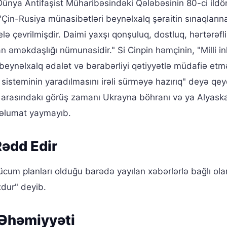
ünya Antifaşist Müharibəsindəki Qələbəsinin 80-ci il
"Çin-Rusiya münasibətləri beynəlxalq şəraitin sınaqların
ə çevrilmişdir. Daimi yaxşı qonşuluq, dostluq, hərtərəfli 
an əməkdaşlığı nümunəsidir." Si Cinpin həmçinin, "Milli in
 beynəlxalq ədalət və bərabərliyi qətiyyətlə müdafiə etm
sisteminin yaradılmasını irəli sürməyə hazırıq" deyə qey
n arasındakı görüş zamanı Ukrayna böhranı və ya Alyask
məlumat yaymayıb.
Rədd Edir
ücum planları olduğu barədə yayılan xəbərlərlə bağlı ola
dur" deyib.
 Əhəmiyyəti