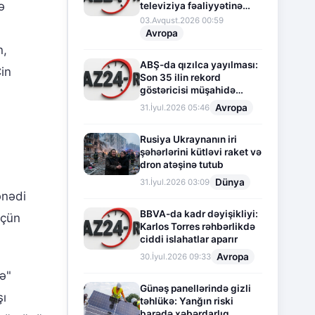
ə
televiziya fəaliyyətinə
fasilə verir
03.Avqust.2026 00:59
Avropa
n,
ABŞ-da qızılca yayılması:
in
Son 35 ilin rekord
göstəricisi müşahidə
olunur
Avropa
31.İyul.2026 05:46
Rusiya Ukraynanın iri
şəhərlərini kütləvi raket və
dron atəşinə tutub
Dünya
31.İyul.2026 03:09
ənədi
BBVA-da kadr dəyişikliyi:
üçün
Karlos Torres rəhbərlikdə
ciddi islahatlar aparır
Avropa
30.İyul.2026 09:33
ə"
Günəş panellərində gizli
şı
təhlükə: Yanğın riski
barədə xəbərdarlıq