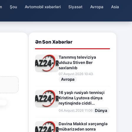
m
Şou
Avtomobil xəbərləri
Siyasət
Avropa
Asia
Ən Son Xəbərlər
Tanınmış televiziya
ulduzu Stiven Ber
saxlanılıb
07.Avqust.2026 10:43
Avropa
16 yaşlı rusiyalı tennisçi
Kristina Lyutova dünya
reytinqində ciddi
irəliləyişə imza atdı
Dünya
04.Avqust.2026 11:06
Davina Makkol xərçənglə
mübarizədən sonra