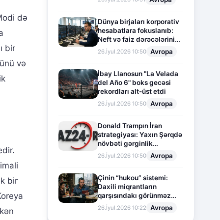
 Modi də
Dünya birjaları korporativ
hesabatlara fokuslanıb:
a
Neft və faiz dərəcələrinin
 bir
təsiri altında cari vəziyyət
Avropa
26.İyul.2026 10:50
cünü və
İbay Llanosun "La Velada
ik
del Año 6" boks gecəsi
rekordları alt-üst etdi
Avropa
26.İyul.2026 10:50
Donald Trampın İran
strategiyası: Yaxın Şərqdə
növbəti gərginlik
dir.
mərhələsi
Avropa
26.İyul.2026 10:50
imali
Çinin “hukou” sistemi:
k bir
Daxili miqrantların
 Koreya
qarşısındakı görünməz
sədd
Avropa
26.İyul.2026 10:22
rkən