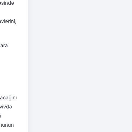
vəsində
lərini,
lara
yacağını
Əvivdə
ı
ahunun