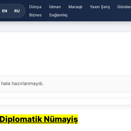
Dünya
İdman
Maraqlı
Yaxın Şərq
Gündə
EN
RU
Biznes
Sağlamlıq
 hələ hazırlanmayıb.
Diplomatik Nümayiş