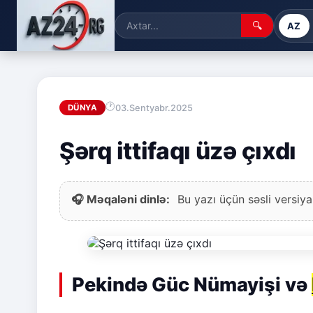
🔍
AZ
03.Sentyabr.2025
DÜNYA
Şərq ittifaqı üzə çıxdı
🎧 Məqaləni dinlə:
Bu yazı üçün səsli versiya
Pekində Güc Nümayişi və