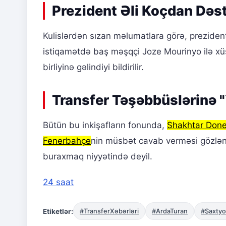
Prezident Əli Koçdan Dəs
Kulislərdən sızan məlumatlara görə, preziden
istiqamətdə baş məşqçi Joze Mourinyo ilə xüs
birliyinə gəlindiyi bildirilir.
Transfer Təşəbbüslərinə "
Bütün bu inkişafların fonunda,
Shakhtar Done
Fenerbahçe
nin müsbət cavab verməsi gözləni
buraxmaq niyyətində deyil.
24 saat
Etiketlər:
#TransferXəbərləri
#ArdaTuran
#Şaxtyo