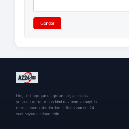
Göndər
Heç bir hüququmuz qorunmur, amma siz
yenə də qorunurmuş kimi davranın və saytda
dərc olunan xəbərlərdən istifadə zamanı 24
saat saytına istinad edin.