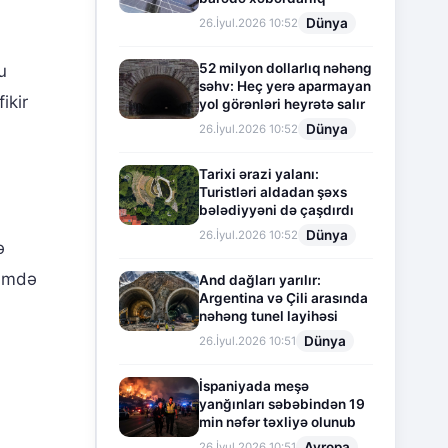
Dünya
26.İyul.2026 10:52
52 milyon dollarlıq nəhəng
u
səhv: Heç yerə aparmayan
ikir
yol görənləri heyrətə salır
Dünya
26.İyul.2026 10:52
Tarixi ərazi yalanı:
Turistləri aldadan şəxs
bələdiyyəni də çaşdırdı
Dünya
26.İyul.2026 10:52
ə
sümdə
And dağları yarılır:
Argentina və Çili arasında
nəhəng tunel layihəsi
Dünya
26.İyul.2026 10:51
İspaniyada meşə
yanğınları səbəbindən 19
min nəfər təxliyə olunub
Avropa
26.İyul.2026 10:51