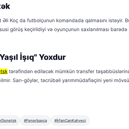
tək
t Əli Koç da futbolçunun komandada qalmasını istəyir. B
usi görüş keçirildiyi və oyunçunun saxlanılması barədə f
Yaşıl İşıq" Yoxdur
tsk
tərəfindən ediləcək mümkün transfer təşəbbüslərin
lmir. Sarı-göylər, təcrübəli yarımmüdafiəçini yeni möv
rDonetsk
#Fənərbaxça
#İrfanCanKahveci