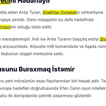
veci
ni Hədəfləyir
 əldə edən Arda Turan,
Shakhtar Donetsk
in rəhbərliyinə
Liqaya çevirib. Gənc məşqçinin bu dəfə hədəfində
ahveci
nin olduğu iddia edilir.
 maraqlanmışdı. İndi isə Arda Turanın başçılıq etdiyi
Sh
aq arzusundadır. Xüsusilə milli komandada və liqada nüm
 klubunun diqqət mərkəzinə salıb.
sunu Buraxmaq İstəmir
nu yeni mövsümün əsas fiqurlarından biri hesab edir. Te
vropa hədəfləri doğrultusunda İrfan Canın oyun intellek
ubu ilə danışıqlarda çətinlik yaşanması gözlənilir.