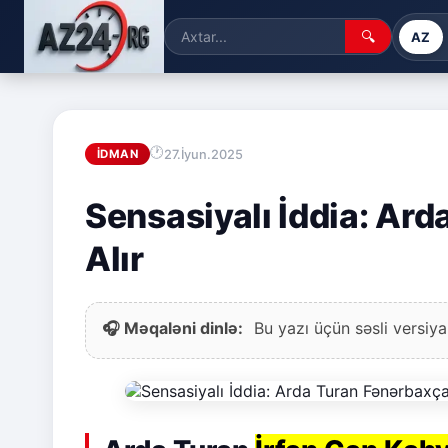
🔍
AZ
27.İyun.2025
İDMAN
Sensasiyalı İddia: Ar
Alır
🎧 Məqaləni dinlə:
Bu yazı üçün səsli versiya