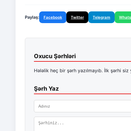
Paylaş:
Facebook
Twitter
Telegram
What
Oxucu Şərhləri
Hələlik heç bir şərh yazılmayıb. İlk şərhi siz 
Şərh Yaz