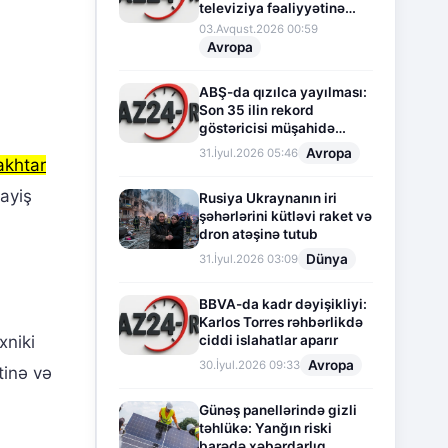
televiziya fəaliyyətinə
fasilə verir
03.Avqust.2026 00:59
Avropa
ABŞ-da qızılca yayılması:
Son 35 ilin rekord
göstəricisi müşahidə
olunur
Avropa
31.İyul.2026 05:46
akhtar
ayiş
Rusiya Ukraynanın iri
şəhərlərini kütləvi raket və
dron atəşinə tutub
Dünya
31.İyul.2026 03:09
BBVA-da kadr dəyişikliyi:
Karlos Torres rəhbərlikdə
ciddi islahatlar aparır
xniki
Avropa
30.İyul.2026 09:33
tinə və
Günəş panellərində gizli
təhlükə: Yanğın riski
barədə xəbərdarlıq