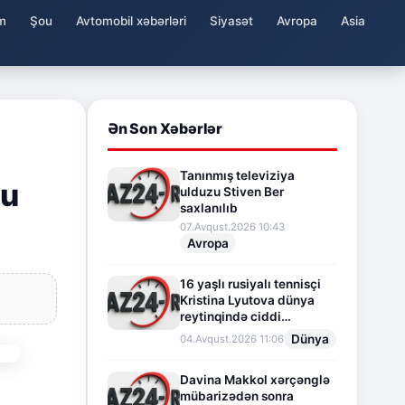
m
Şou
Avtomobil xəbərləri
Siyasət
Avropa
Asia
Ən Son Xəbərlər
Tanınmış televiziya
nu
ulduzu Stiven Ber
saxlanılıb
07.Avqust.2026 10:43
Avropa
16 yaşlı rusiyalı tennisçi
Kristina Lyutova dünya
reytinqində ciddi
irəliləyişə imza atdı
Dünya
04.Avqust.2026 11:06
Davina Makkol xərçənglə
mübarizədən sonra