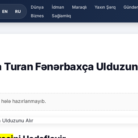
Dünya
İdman
Maraqlı
Yaxın Şərq
Gündə
EN
RU
Biznes
Sağlamlıq
da Turan Fənərbaxça Ulduzu
 hələ hazırlanmayıb.