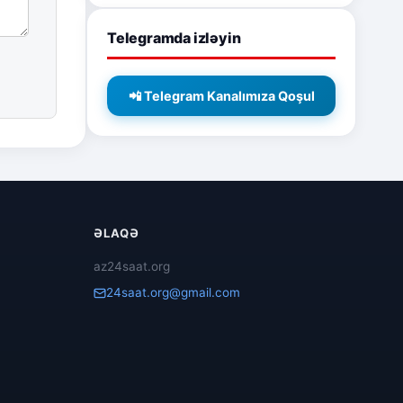
Telegramda izləyin
📲 Telegram Kanalımıza Qoşul
ƏLAQƏ
az24saat.org
24saat.org@gmail.com