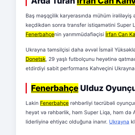
Arda Turan
İrfan Can Kah
Baş məşqçilik karyerasında mühüm irəliləyiş
keçdikdən sonra transfer istiqamətini Super 
Fenerbahçe
nin yarımmüdafiəçisi
İrfan Can K
Ukrayna təmsilçisi daha əvvəl İsmail Yüksəklə
Donetsk
, 29 yaşlı futbolçunu heyətinə qatm
etdirdiyi sabit performans Kahveçini Ukrayna
Fenerbahçe
Ulduz Oyunçu
Lakin
Fenerbahçe
rəhbərliyi təcrübəli oyunçu
heyət və rəhbərlik, həm Super Liqa, həm də A
liderliyinə ehtiyac olduğuna inanır.
Ukrayna
kl