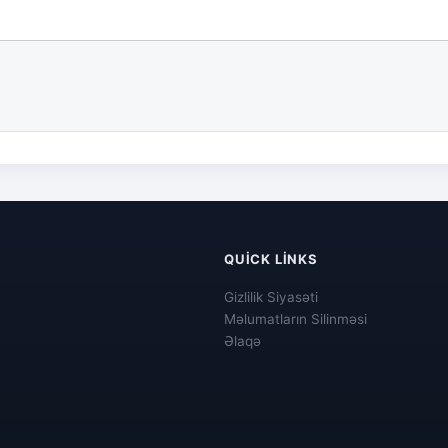
QUICK LINKS
Gizlilik Siyasəti
Məlumatların Silinməsi
Əlaqə