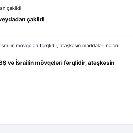
veydadan çəkildi
 və İsrailin mövqeləri fərqlidir, atəşkəsin