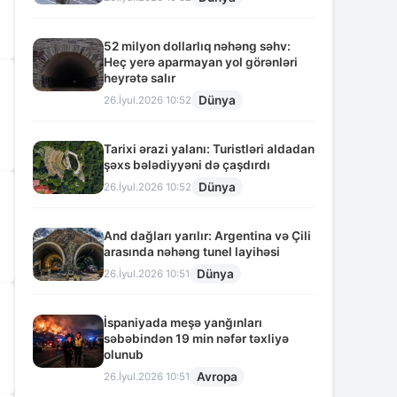
52 milyon dollarlıq nəhəng səhv:
Heç yerə aparmayan yol görənləri
heyrətə salır
Dünya
26.İyul.2026 10:52
Tarixi ərazi yalanı: Turistləri aldadan
şəxs bələdiyyəni də çaşdırdı
Dünya
26.İyul.2026 10:52
And dağları yarılır: Argentina və Çili
arasında nəhəng tunel layihəsi
Dünya
26.İyul.2026 10:51
İspaniyada meşə yanğınları
səbəbindən 19 min nəfər təxliyə
olunub
Avropa
26.İyul.2026 10:51