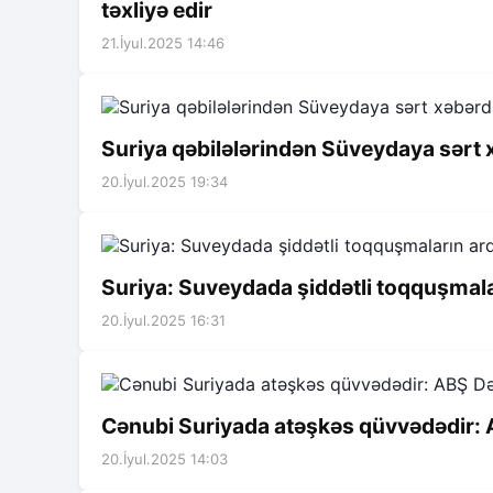
təxliyə edir
21.İyul.2025 14:46
Suriya qəbilələrindən Süveydaya sərt x
20.İyul.2025 19:34
Suriya: Suveydada şiddətli toqquşmal
20.İyul.2025 16:31
Cənubi Suriyada atəşkəs qüvvədədir:
20.İyul.2025 14:03