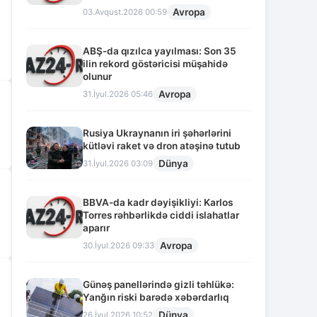
Avropa
03.Avqust.2026 00:59
ABŞ-da qızılca yayılması: Son 35
ilin rekord göstəricisi müşahidə
olunur
Avropa
31.İyul.2026 05:46
Rusiya Ukraynanın iri şəhərlərini
kütləvi raket və dron atəşinə tutub
Dünya
31.İyul.2026 03:09
BBVA-da kadr dəyişikliyi: Karlos
Torres rəhbərlikdə ciddi islahatlar
aparır
Avropa
30.İyul.2026 09:33
Günəş panellərində gizli təhlükə:
Yanğın riski barədə xəbərdarlıq
Dünya
26.İyul.2026 10:52