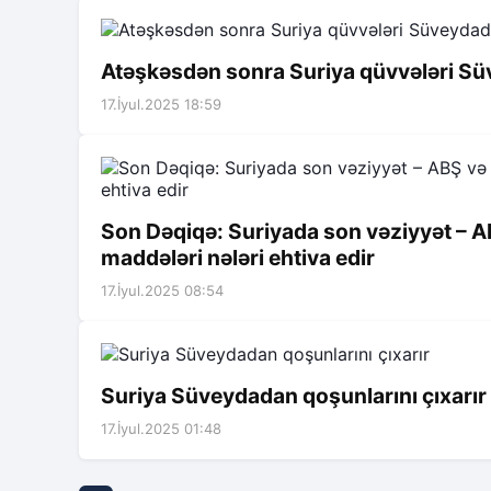
Atəşkəsdən sonra Suriya qüvvələri Sü
17.İyul.2025 18:59
Son Dəqiqə: Suriyada son vəziyyət – ABŞ
maddələri nələri ehtiva edir
17.İyul.2025 08:54
Suriya Süveydadan qoşunlarını çıxarır
17.İyul.2025 01:48