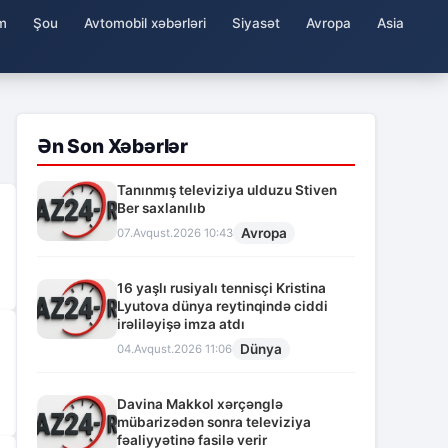
m
Şou
Avtomobil xəbərləri
Siyasət
Avropa
Asia
Ən Son Xəbərlər
Tanınmış televiziya ulduzu Stiven
Ber saxlanılıb
Avropa
07.Avqust.2026 10:43
16 yaşlı rusiyalı tennisçi Kristina
Lyutova dünya reytinqində ciddi
irəliləyişə imza atdı
Dünya
04.Avqust.2026 11:06
Davina Makkol xərçənglə
mübarizədən sonra televiziya
fəaliyyətinə fasilə verir