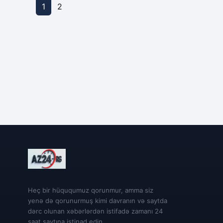
1
2
Heç bir hüququmuz qorunmur, amma siz
yenə də qorunurmuş kimi davranın və saytda
dərc olunan xəbərlərdən istifadə zamanı 24
saat saytına istinad edin.