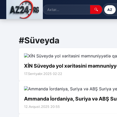
🔍
AZ
#Süveyda
XİN Süveydə yol xəritəsini məmnuniyyə
17.Sentyabr.2025 02:22
Ammanda İordaniya, Suriya və ABŞ Sur
12.Avqust.2025 20:55