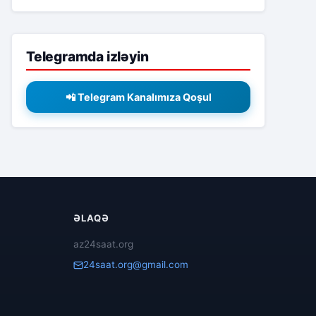
Telegramda izləyin
📲 Telegram Kanalımıza Qoşul
ƏLAQƏ
az24saat.org
24saat.org@gmail.com