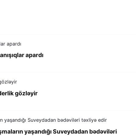
anışıqlar apardı
erlik gözləyir
maların yaşandığı Suveydadan bədəviləri