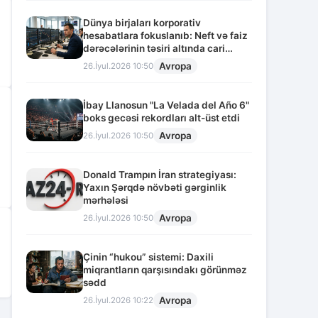
Dünya birjaları korporativ
hesabatlara fokuslanıb: Neft və faiz
dərəcələrinin təsiri altında cari
vəziyyət
Avropa
26.İyul.2026 10:50
İbay Llanosun "La Velada del Año 6"
boks gecəsi rekordları alt-üst etdi
Avropa
26.İyul.2026 10:50
Donald Trampın İran strategiyası:
Yaxın Şərqdə növbəti gərginlik
mərhələsi
Avropa
26.İyul.2026 10:50
Çinin “hukou” sistemi: Daxili
miqrantların qarşısındakı görünməz
sədd
Avropa
26.İyul.2026 10:22