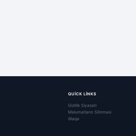
QUICK LINKS
Gizlilik Siyasəti
Məlumatların Silinməsi
Əlaqə