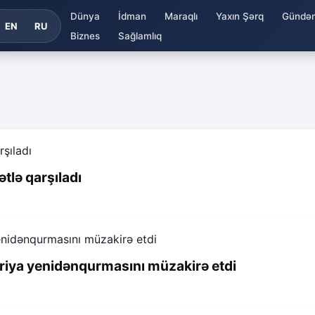
Dünya
İdman
Maraqlı
Yaxın Şərq
Gündə
EN
RU
Biznes
Sağlamlıq
tlə qarşıladı
iya yenidənqurmasını müzakirə etdi