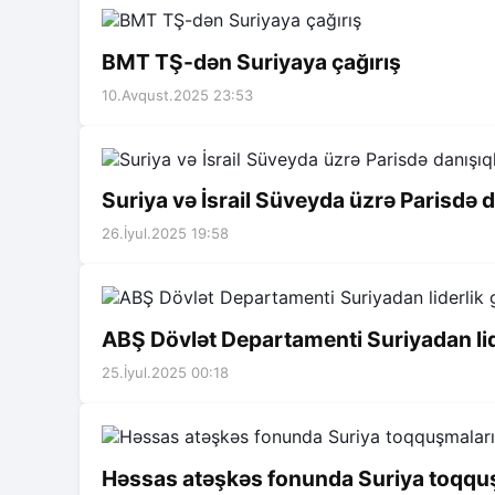
BMT TŞ-dən Suriyaya çağırış
10.Avqust.2025 23:53
Suriya və İsrail Süveyda üzrə Parisdə d
26.İyul.2025 19:58
ABŞ Dövlət Departamenti Suriyadan lid
25.İyul.2025 00:18
Həssas atəşkəs fonunda Suriya toqquş