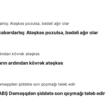
əbərdarlıq: Atəşkəs pozulsa, bədəli ağır olar
arın ardından kövrək atəşkəs
 ABŞ Dəməşqdən şiddətə son qoymağı tələb edir