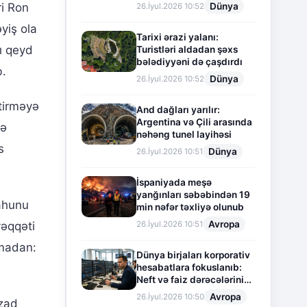
Dünya
ri Ron
26.İyul.2026 10:52
yiş ola
Tarixi ərazi yalanı:
ı qeyd
Turistləri aldadan şəxs
bələdiyyəni də çaşdırdı
b.
Dünya
26.İyul.2026 10:52
itirməyə
And dağları yarılır:
Argentina və Çili arasında
sə
nəhəng tunel layihəsi
s
Dünya
26.İyul.2026 10:51
İspaniyada meşə
yanğınları səbəbindən 19
ahunu
min nəfər təxliyə olunub
Avropa
26.İyul.2026 10:51
vəqqəti
nmadan:
Dünya birjaları korporativ
hesabatlara fokuslanıb:
Neft və faiz dərəcələrinin
təsiri altında cari vəziyyət
Avropa
26.İyul.2026 10:50
azad