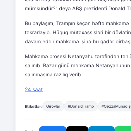
mümkündür?" deyə ABŞ prezidenti Donald T
Bu paylaşım, Trampın keçən həftə məhkəmə pr
təkrarlayıb. Hüquq mütəxəssisləri bir dövlətin 
davam edən məhkəmə işinə bu qədər birbaşa m
Məhkəmə prosesi Netanyahu tərəfindən təhlükə
salınıb. Bazar günü məhkəmə Netanyahunun bu 
salınmasına razılıq verib.
24 saat
Etiketlər:
Girovlar
#DonaldTramp
#QəzzaMünaqiş