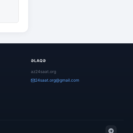
ƏLAQƏ
az24saat.org
24saat.org@gmail.com