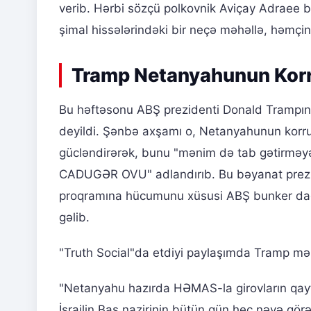
verib. Hərbi sözçü polkovnik Aviçay Adraee 
şimal hissələrindəki bir neçə məhəllə, həmçin
Tramp Netanyahunun Korr
Bu həftəsonu ABŞ prezidenti Donald Trampın
deyildi. Şənbə axşamı o, Netanyahunun korrup
gücləndirərək, bunu "mənim də tab gətirm
CADUGƏR OVU" adlandırıb. Bu bəyanat prezid
proqramına hücumunu xüsusi ABŞ bunker dağ
gəlib.
"Truth Social"da etdiyi paylaşımda Tramp m
"Netanyahu hazırda HƏMAS-la girovların qayta
İsrailin Baş nazirinin bütün gün heç nəyə g