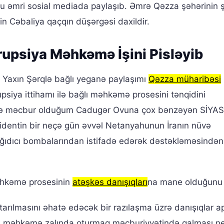
bu əmri sosial mediada paylaşıb. Əmrə Qəzza şəhərinin 
in Cəbaliya qaçqın düşərgəsi daxildir.
upsiya Məhkəmə İşini Pisləyib
 Yaxın Şərqlə bağlı yeganə paylaşımı
Qəzza müharibəsi
siya ittihamı ilə bağlı məhkəmə prosesini tənqidini
əyə məcbur olduğum Cadugər Ovuna çox bənzəyən SİYAS
entin bir neçə gün əvvəl Netanyahunun İranın nüvə
ıdıcı bombalarından istifadə edərək dəstəkləməsindən
əhkəmə prosesinin
atəşkəs danışıqları
na mane olduğunu b
rılmasını əhatə edəcək bir razılaşma üzrə danışıqlar ap
örə məhkəmə zalında oturmaq məcburiyyətində qalması n