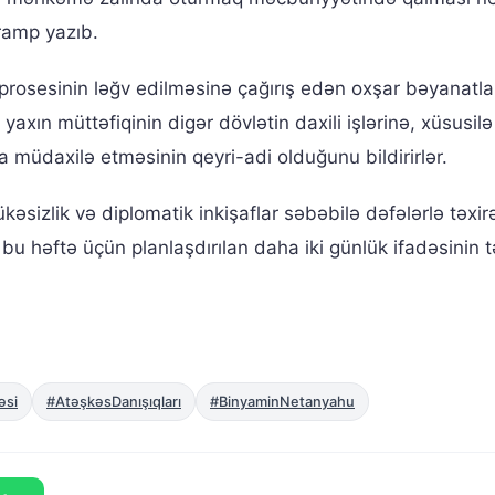
ramp yazıb.
osesinin ləğv edilməsinə çağırış edən oxşar bəyanatlar
yaxın müttəfiqinin digər dövlətin daxili işlərinə, xüsusil
üdaxilə etməsinin qeyri-adi olduğunu bildirirlər.
sizlik və diplomatik inkişaflar səbəbilə dəfələrlə təxir
həftə üçün planlaşdırılan daha iki günlük ifadəsinin t
əsi
#AtəşkəsDanışıqları
#BinyaminNetanyahu