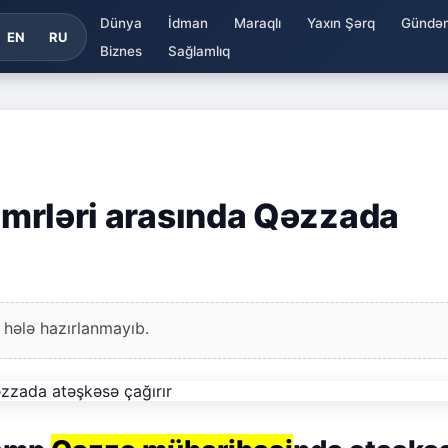
Dünya
İdman
Maraqlı
Yaxın Şərq
Gündə
EN
RU
Biznes
Sağlamlıq
 əmrləri arasında Qəzzada
 hələ hazırlanmayıb.