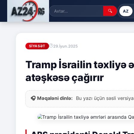
🔍
AZ
29.İyun.2025
SIYASƏT
Tramp İsrailin təxliyə
atəşkəsə çağırır
🎧 Məqaləni dinlə:
Bu yazı üçün səsli versiya