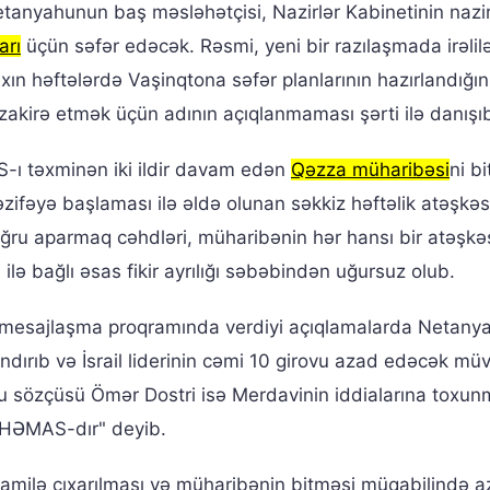
 Netanyahunun baş məsləhətçisi, Nazirlər Kabinetinin nazi
arı
üçün səfər edəcək. Rəsmi, yeni bir razılaşmada irəlilə
ın həftələrdə Vaşinqtona səfər planlarının hazırlandığın
akirə etmək üçün adının açıqlanmaması şərti ilə danışı
-ı təxminən iki ildir davam edən
Qəzza müharibəsi
ni b
zifəyə başlaması ilə əldə olunan səkkiz həftəlik atəşkə
oğru aparmaq cəhdləri, müharibənin hər hansı bir atəşkə
ilə bağlı əsas fikir ayrılığı səbəbindən uğursuz olub.
esajlaşma proqramında verdiyi açıqlamalarda Netany
andırıb və İsrail liderinin cəmi 10 girovu azad edəcək mü
hu sözçüsü Ömər Dostri isə Merdavinin iddialarına toxu
HƏMAS-dır" deyib.
mamilə çıxarılması və müharibənin bitməsi müqabilində 