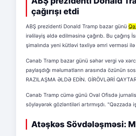
ABŞ prezidenti Donald T
çağırışı etdi
ABŞ prezidenti Donald Tramp bazar günü
Qə
irəliləyiş əldə edilməsinə çağırıb. Bu çağırı
şimalında yeni kütləvi təxliyə əmri verməsi ilə
Cənab Tramp bazar günü səhər vergi və xərc i
paylaşdığı məlumatların arasında özünün sos
RAZILAŞMA ƏLDƏ EDİN. GİRÖVLƏRİ QAYTARI
Cənab Tramp cümə günü Oval Ofisdə jurnalistl
söyləyərək gözləntiləri artırmışdı. "Qəzzada iş
Atəşkəs Sövdələşməsi: M