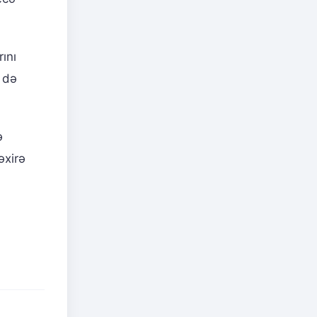
ını
ə də
ə
əxirə