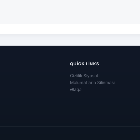
QUICK LINKS
Gizlilik Siyasəti
Məlumatların Silinməsi
Əlaqə