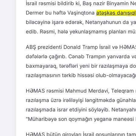
İsrail rəsmisi bildirib ki, Baş nazir Binyamin
Dermer bu həftə Vaşinqtona
atəşkəs danışıql
biləcəyinə işarə edərək, Netanyahunun da yax
edib. Rəsmi, hələ yekunlaşmamış planları müz
ABŞ prezidenti Donald Tramp İsrail və HƏMAS
dəfələrlə çağırıb. Cənab Trampın yanvarda və
baxmayaraq, tərəfləri yeni bir razılaşmaya d
razılaşmasının tərkib hissəsi olub-olmayacağı 
HƏMAS rəsmisi Mahmud Merdavi, Teleqram m
razılaşma üzrə irəliləyişi ləngitməkdə günahl
razılaşmada israr etdiyini söyləyib. Netanya
"Müharibəyə son qoymağın yeganə maneəsi 
HƏMAS bütün girovları İsrail qoşunlarının ta