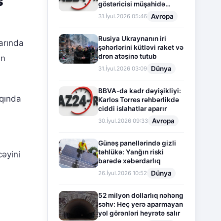
s
göstəricisi müşahidə
olunur
Avropa
31.İyul.2026 05:46
Rusiya Ukraynanın iri
arında
şəhərlərini kütləvi raket və
dron atəşinə tutub
ın
Dünya
31.İyul.2026 03:09
BBVA-da kadr dəyişikliyi:
qqında
Karlos Torres rəhbərlikdə
ciddi islahatlar aparır
Avropa
30.İyul.2026 09:33
Günəş panellərində gizli
təhlükə: Yanğın riski
cəyini
barədə xəbərdarlıq
Dünya
26.İyul.2026 10:52
52 milyon dollarlıq nəhəng
səhv: Heç yerə aparmayan
yol görənləri heyrətə salır