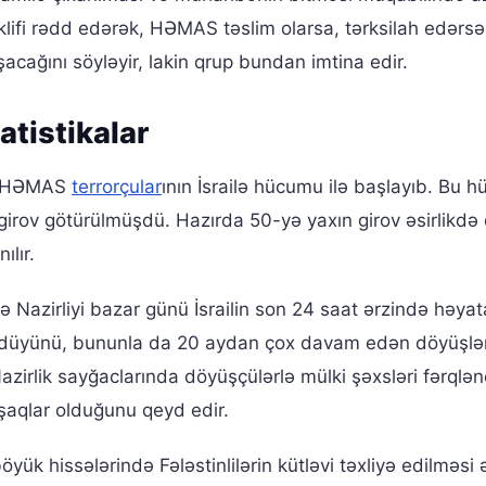
təklifi rədd edərək, HƏMAS təslim olarsa, tərksilah edərsə
cağını söyləyir, lakin qrup bundan imtina edir.
atistikalar
də HƏMAS
terrorçular
ının İsrailə hücumu ilə başlayıb. Bu
rov götürülmüşdü. Hazırda 50-yə yaxın girov əsirlikdə q
ılır.
Nazirliyi bazar günü İsrailin son 24 saat ərzində həyat
rüldüyünü, bununla da 20 aydan çox davam edən döyüşlə
Nazirlik sayğaclarında döyüşçülərlə mülki şəxsləri fərqlən
uşaqlar olduğunu qeyd edir.
yük hissələrində Fələstinlilərin kütləvi təxliyə edilməsi 