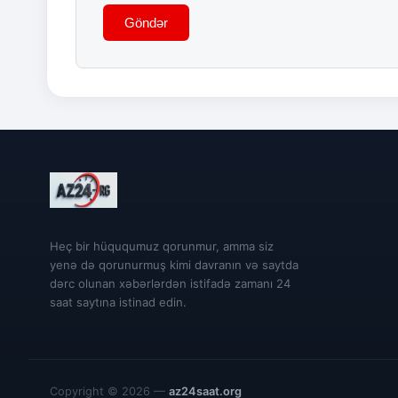
Göndər
Heç bir hüququmuz qorunmur, amma siz
yenə də qorunurmuş kimi davranın və saytda
dərc olunan xəbərlərdən istifadə zamanı 24
saat saytına istinad edin.
Copyright © 2026 —
az24saat.org