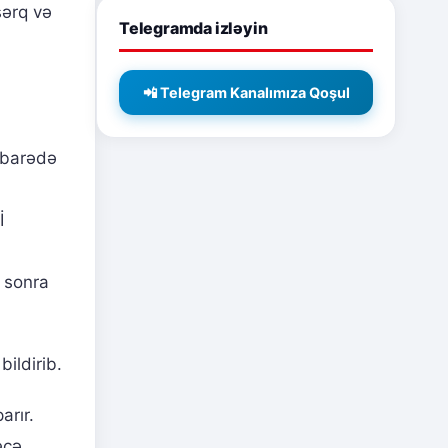
şərq və
Telegramda izləyin
📲 Telegram Kanalımıza Qoşul
barədə
İ
 sonra
ildirib.
arır.
ecə