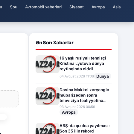
m
Şou
Avtomobil xəbərləri
Siyasət
Avropa
Asia
Ən Son Xəbərlər
16 yaşlı rusiyalı tennisçi
Kristina Lyutova dünya
reytinqində ciddi
irəliləyişə imza atdı
Dünya
04.Avqust.2026 11:06
Davina Makkol xərçənglə
mübarizədən sonra
televiziya fəaliyyətinə
fasilə verir
03.Avqust.2026 00:59
Avropa
ABŞ-da qızılca yayılması:
Son 35 ilin rekord