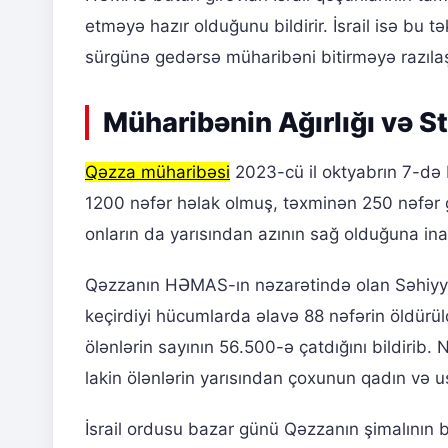
etməyə hazır olduğunu bildirir. İsrail isə bu 
sürgünə gedərsə müharibəni bitirməyə razılaşa
Müharibənin Ağırlığı və St
Qəzza müharibəsi
2023-cü il oktyabrın 7-
1200 nəfər həlak olmuş, təxminən 250 nəfər gi
onların da yarısından azının sağ olduğuna inan
Qəzzanın HƏMAS-ın nəzarətində olan Səhiyyə 
keçirdiyi hücumlarda əlavə 88 nəfərin öldü
ölənlərin sayının 56.500-ə çatdığını bildirib. 
lakin ölənlərin yarısından çoxunun qadın və 
İsrail ordusu bazar günü Qəzzanın şimalının bö