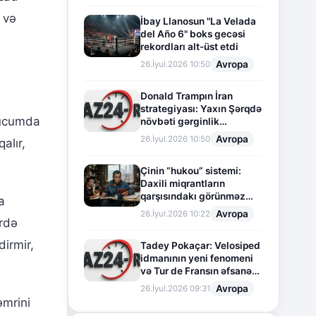
 və
İbay Llanosun "La Velada
del Año 6" boks gecəsi
rekordları alt-üst etdi
Avropa
26.İyul.2026 10:50
Donald Trampın İran
strategiyası: Yaxın Şərqdə
 hücumda
növbəti gərginlik
mərhələsi
Avropa
26.İyul.2026 10:50
alır,
Çinin “hukou” sistemi:
Daxili miqrantların
qarşısındakı görünməz
a
sədd
Avropa
26.İyul.2026 10:22
rdə
dirmir,
Tadey Pokaçar: Velosiped
idmanının yeni fenomeni
və Tur de Fransın əfsanəvi
səhifəsi
Avropa
26.İyul.2026 09:31
əmrini