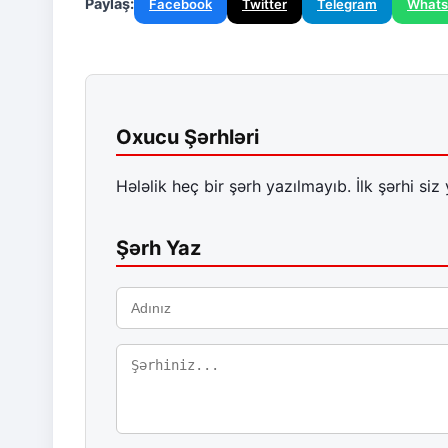
Paylaş:
Facebook
Twitter
Telegram
What
Oxucu Şərhləri
Hələlik heç bir şərh yazılmayıb. İlk şərhi siz 
Şərh Yaz