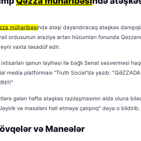
ramp
Qəzza müharibəsi
ndə atəşkə
zza müharibəsi
ndə atəşi dayandıracaq atəşkəs danışıql
ş İsrail ordusunun əraziyə artan hücumları fonunda Qəzzan
 eyni vaxta təsadüf edir.
xtisarları qanun layihəsi ilə bağlı Senat səsverməsi ha
ial media platforması “Truth Social”da yazıb: "QƏZZADA
N!!!"
ərə gələn həftə atəşkəs razılaşmasının əldə oluna bilə
ləyirik və məsələni həll etməyə çalışırıq" deyə o bildirib.
övqelər və Maneələr