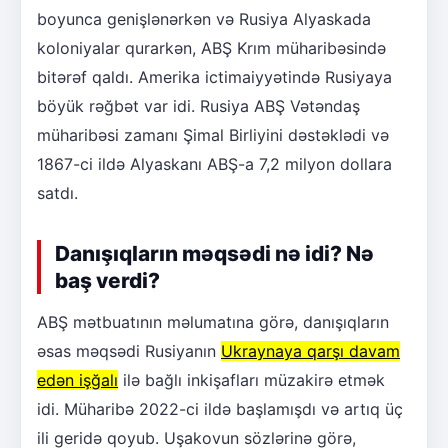
boyunca genişlənərkən və Rusiya Alyaskada
koloniyalar qurarkən, ABŞ Krım müharibəsində
bitərəf qaldı. Amerika ictimaiyyətində Rusiyaya
böyük rəğbət var idi. Rusiya ABŞ Vətəndaş
müharibəsi zamanı Şimal Birliyini dəstəklədi və
1867-ci ildə Alyaskanı ABŞ-a 7,2 milyon dollara
satdı.
Danışıqların məqsədi nə idi? Nə
baş verdi?
ABŞ mətbuatının məlumatına görə, danışıqların
əsas məqsədi Rusiyanın
Ukraynaya qarşı davam
edən işğalı
ilə bağlı inkişafları müzakirə etmək
idi. Müharibə 2022-ci ildə başlamışdı və artıq üç
ili geridə qoyub. Uşakovun sözlərinə görə,