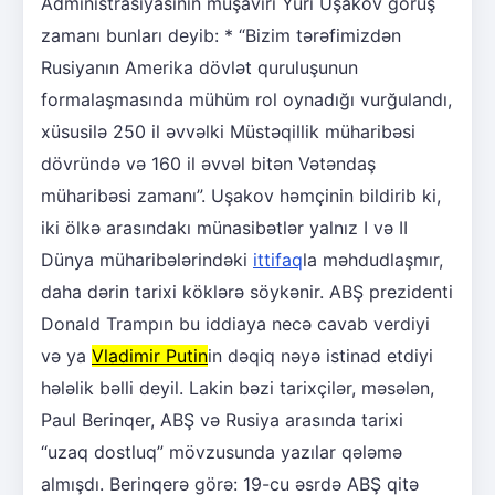
Administrasiyasının müşaviri Yuri Uşakov görüş
zamanı bunları deyib: * “Bizim tərəfimizdən
Rusiyanın Amerika dövlət quruluşunun
formalaşmasında mühüm rol oynadığı vurğulandı,
xüsusilə 250 il əvvəlki Müstəqillik müharibəsi
dövründə və 160 il əvvəl bitən Vətəndaş
müharibəsi zamanı”. Uşakov həmçinin bildirib ki,
iki ölkə arasındakı münasibətlər yalnız I və II
Dünya müharibələrindəki
ittifaq
la məhdudlaşmır,
daha dərin tarixi köklərə söykənir. ABŞ prezidenti
Donald Trampın bu iddiaya necə cavab verdiyi
və ya
Vladimir Putin
in dəqiq nəyə istinad etdiyi
hələlik bəlli deyil. Lakin bəzi tarixçilər, məsələn,
Paul Berinqer, ABŞ və Rusiya arasında tarixi
“uzaq dostluq” mövzusunda yazılar qələmə
almışdı. Berinqerə görə: 19-cu əsrdə ABŞ qitə