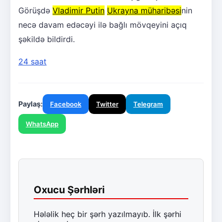
Görüşdə
Vladimir Putin
Ukrayna müharibəsi
nin
necə davam edəcəyi ilə bağlı mövqeyini açıq
şəkildə bildirdi.
24 saat
Paylaş:
Facebook
Twitter
Telegram
WhatsApp
Oxucu Şərhləri
Hələlik heç bir şərh yazılmayıb. İlk şərhi