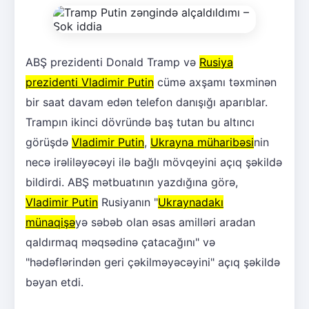
ABŞ prezidenti Donald Tramp və
Rusiya
prezidenti Vladimir Putin
cümə axşamı təxminən
bir saat davam edən telefon danışığı aparıblar.
Trampın ikinci dövründə baş tutan bu altıncı
görüşdə
Vladimir Putin
,
Ukrayna müharibəsi
nin
necə irəliləyəcəyi ilə bağlı mövqeyini açıq şəkildə
bildirdi. ABŞ mətbuatının yazdığına görə,
Vladimir Putin
Rusiyanın "
Ukraynadakı
münaqişə
yə səbəb olan əsas amilləri aradan
qaldırmaq məqsədinə çatacağını" və
"hədəflərindən geri çəkilməyəcəyini" açıq şəkildə
bəyan etdi.