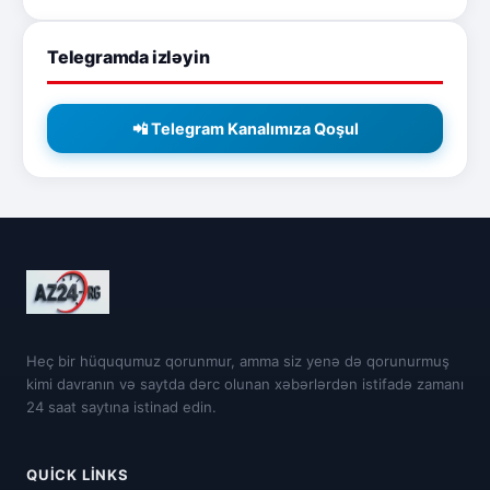
Telegramda izləyin
📲 Telegram Kanalımıza Qoşul
Heç bir hüququmuz qorunmur, amma siz yenə də qorunurmuş
kimi davranın və saytda dərc olunan xəbərlərdən istifadə zamanı
24 saat saytına istinad edin.
QUICK LINKS