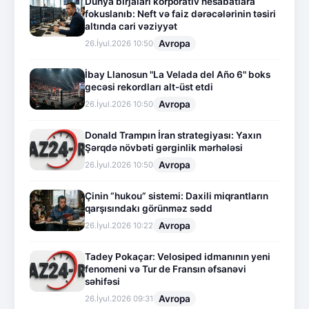
Dünya birjaları korporativ hesabatlara
fokuslanıb: Neft və faiz dərəcələrinin təsiri
altında cari vəziyyət
Avropa
26.İyul.2026 10:50
İbay Llanosun "La Velada del Año 6" boks
gecəsi rekordları alt-üst etdi
Avropa
26.İyul.2026 10:50
Donald Trampın İran strategiyası: Yaxın
Şərqdə növbəti gərginlik mərhələsi
Avropa
26.İyul.2026 10:50
Çinin “hukou” sistemi: Daxili miqrantların
qarşısındakı görünməz sədd
Avropa
26.İyul.2026 10:22
Tadey Pokaçar: Velosiped idmanının yeni
fenomeni və Tur de Fransın əfsanəvi
səhifəsi
Avropa
26.İyul.2026 09:31