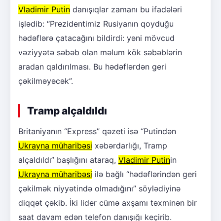
Vladimir Putin
danışıqlar zamanı bu ifadələri
işlədib: “Prezidentimiz Rusiyanın qoyduğu
hədəflərə çatacağını bildirdi: yəni mövcud
vəziyyətə səbəb olan məlum kök səbəblərin
aradan qaldırılması. Bu hədəflərdən geri
çəkilməyəcək”.
Tramp alçaldıldı
Britaniyanın “Express” qəzeti isə “Putindən
Ukrayna müharibəsi
xəbərdarlığı, Tramp
alçaldıldı” başlığını ataraq,
Vladimir Putin
in
Ukrayna müharibəsi
ilə bağlı “hədəflərindən geri
çəkilmək niyyətində olmadığını” söylədiyinə
diqqət çəkib. İki lider cümə axşamı təxminən bir
saat davam edən telefon danışığı keçirib.