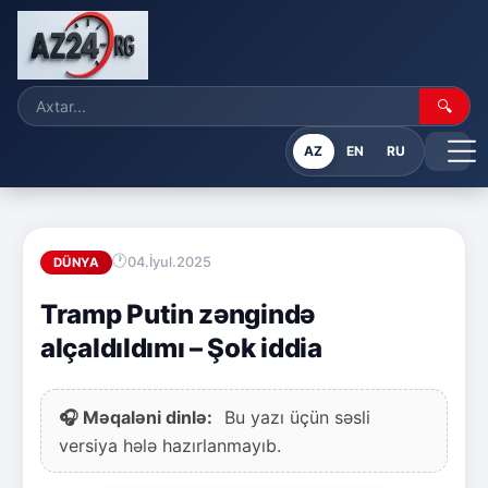
🔍
AZ
EN
RU
04.İyul.2025
DÜNYA
Tramp Putin zəngində
alçaldıldımı – Şok iddia
🎧 Məqaləni dinlə:
Bu yazı üçün səsli
versiya hələ hazırlanmayıb.