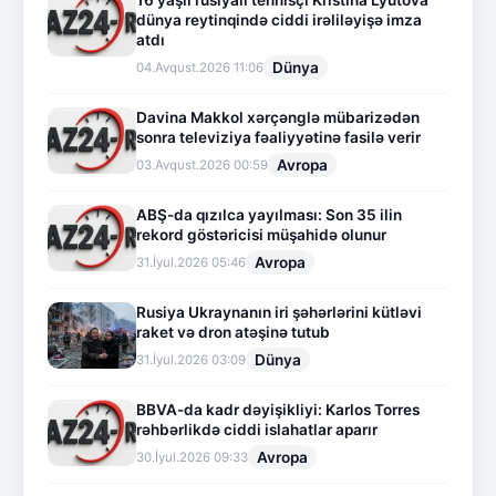
16 yaşlı rusiyalı tennisçi Kristina Lyutova
dünya reytinqində ciddi irəliləyişə imza
atdı
Dünya
04.Avqust.2026 11:06
Davina Makkol xərçənglə mübarizədən
sonra televiziya fəaliyyətinə fasilə verir
Avropa
03.Avqust.2026 00:59
ABŞ-da qızılca yayılması: Son 35 ilin
rekord göstəricisi müşahidə olunur
Avropa
31.İyul.2026 05:46
Rusiya Ukraynanın iri şəhərlərini kütləvi
raket və dron atəşinə tutub
Dünya
31.İyul.2026 03:09
BBVA-da kadr dəyişikliyi: Karlos Torres
rəhbərlikdə ciddi islahatlar aparır
Avropa
30.İyul.2026 09:33