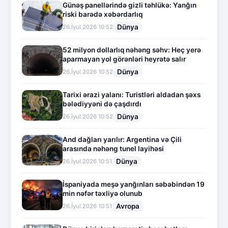
Günəş panellərində gizli təhlükə: Yanğın
riski barədə xəbərdarlıq
Dünya
26.İyul.2026 10:52
52 milyon dollarlıq nəhəng səhv: Heç yerə
aparmayan yol görənləri heyrətə salır
Dünya
26.İyul.2026 10:52
Tarixi ərazi yalanı: Turistləri aldadan şəxs
bələdiyyəni də çaşdırdı
Dünya
26.İyul.2026 10:52
And dağları yarılır: Argentina və Çili
arasında nəhəng tunel layihəsi
Dünya
26.İyul.2026 10:51
İspaniyada meşə yanğınları səbəbindən 19
min nəfər təxliyə olunub
Avropa
26.İyul.2026 10:51