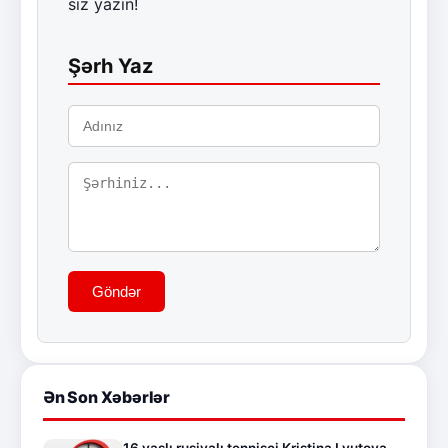
siz yazın!
Şərh Yaz
Göndər
Ən Son Xəbərlər