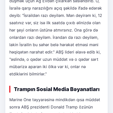
düşmək üçün Ağ Evdən çıxarkən səsləndirib. O,
İsrailə qarşı narazılığını açıq şəkildə ifadə edərək
deyib: "İsraildən razı deyiləm. Mən deyirəm ki, 12
saatınız var, siz isə ilk saatda çıxıb əlinizdə olan
hər şeyi onların üstünə atmırsınız. Ona görə də
onlardan razı deyiləm. İrandan da razı deyiləm,
lakin İsrailin bu səhər belə hərəkət etməsi məni
həqiqətən narahat edir." ABŞ lideri əlavə edib ki,
"əslində, o qədər uzun müddət və o qədər sərt
mübarizə aparan iki ölkə var ki, onlar nə
etdiklərini bilmirlər."
Trampın Sosial Media Bəyanatları
Marine One təyyarəsinə mindikdən qısa müddət
sonra ABŞ prezidenti Donald Tramp özünün