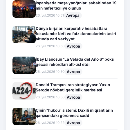
İspaniyada meşə yanğınları səbəbindən 19
min nəfər təxliyə olunub
Avropa
26.İyul.2026 10:51
Dünya birjaları korporativ hesabatlara
fokuslanıb: Neft və faiz dərəcələrinin təsiri
altında cari vəziyyət
Avropa
26.İyul.2026 10:50
İbay Llanosun "La Velada del Año 6" boks
gecəsi rekordları alt-üst etdi
Avropa
26.İyul.2026 10:50
Donald Trampın İran strategiyası: Yaxın
Şərqdə növbəti gərginlik mərhələsi
Avropa
26.İyul.2026 10:50
Çinin “hukou” sistemi: Daxili miqrantların
qarşısındakı görünməz sədd
Avropa
26.İyul.2026 10:22