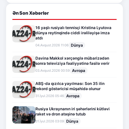
Ən Son Xəbərlər
16 yaşlı rusiyalı tennisçi Kristina Lyutova
dünya reytinqində ciddi irəliləyişə imza
atdı
Dünya
04.Avqust.2026 11:06
Davina Makkol xərçənglə mübarizədən
sonra televiziya fəaliyyətinə fasilə verir
Avropa
03.Avqust.2026 00:59
ABŞ-da qızılca yayılması: Son 35 ilin
rekord göstəricisi müşahidə olunur
Avropa
31.İyul.2026 05:46
Rusiya Ukraynanın iri şəhərlərini kütləvi
raket və dron atəşinə tutub
Dünya
31.İyul.2026 03:09