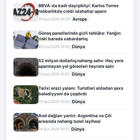
BBVA-da kadr dəyişikliyi: Karlos Torres
rəhbərlikdə ciddi islahatlar aparır
Avropa
30.İyul.2026 09:33
Günəş panellərində gizli təhlükə: Yanğın
riski barədə xəbərdarlıq
Dünya
26.İyul.2026 10:52
52 milyon dollarlıq nəhəng səhv: Heç yerə
aparmayan yol görənləri heyrətə salır
Dünya
26.İyul.2026 10:52
Tarixi ərazi yalanı: Turistləri aldadan şəxs
bələdiyyəni də çaşdırdı
Dünya
26.İyul.2026 10:52
And dağları yarılır: Argentina və Çili
arasında nəhəng tunel layihəsi
Dünya
26.İyul.2026 10:51