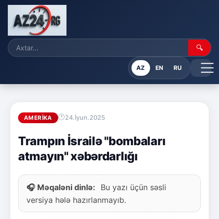
🔍
AZ
EN
RU
24.İyun.2025
AMERIKA
Trampın İsrailə "bombaları
atmayın" xəbərdarlığı
🎧 Məqaləni dinlə:
Bu yazı üçün səsli
versiya hələ hazırlanmayıb.