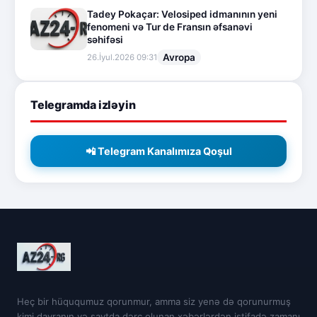
Tadey Pokaçar: Velosiped idmanının yeni
fenomeni və Tur de Fransın əfsanəvi
səhifəsi
Avropa
26.İyul.2026 09:31
Telegramda izləyin
📲 Telegram Kanalımıza Qoşul
Heç bir hüququmuz qorunmur, amma siz yenə də qorunurmuş
kimi davranın və saytda dərc olunan xəbərlərdən istifadə zamanı