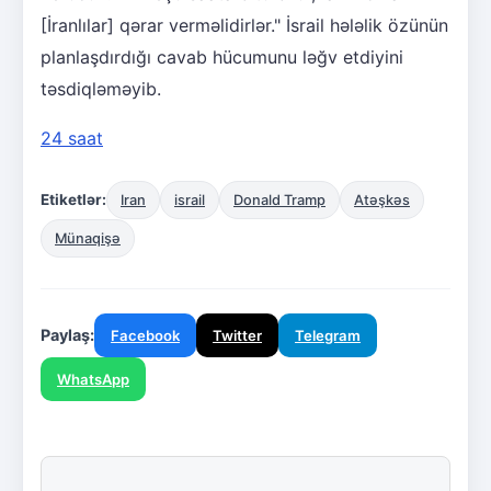
[İranlılar] qərar verməlidirlər." İsrail hələlik özünün
planlaşdırdığı cavab hücumunu ləğv etdiyini
təsdiqləməyib.
24 saat
Etiketlər:
Iran
israil
Donald Tramp
Atəşkəs
Münaqişə
Paylaş:
Facebook
Twitter
Telegram
WhatsApp