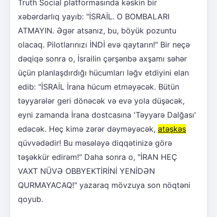
Truth Social platformasında kəskin bir
xəbərdarlıq yayıb: "İSRAİL. O BOMBALARI
ATMAYIN. Əgər atsanız, bu, böyük pozuntu
olacaq. Pilotlarınızı İNDİ evə qaytarın!" Bir neçə
dəqiqə sonra o, İsrailin çərşənbə axşamı səhər
üçün planlaşdırdığı hücumları ləğv etdiyini elan
edib: "İSRAİL İrana hücum etməyəcək. Bütün
təyyarələr geri dönəcək və evə yola düşəcək,
eyni zamanda İrana dostcasına 'Təyyarə Dalğası'
edəcək. Heç kimə zərər dəyməyəcək,
atəşkəs
qüvvədədir! Bu məsələyə diqqətinizə görə
təşəkkür edirəm!" Daha sonra o, "İRAN HEÇ
VAXT NÜVƏ OBBYEKTİRİNİ YENİDƏN
QURMAYACAQ!" yazaraq mövzuya son nöqtəni
qoyub.