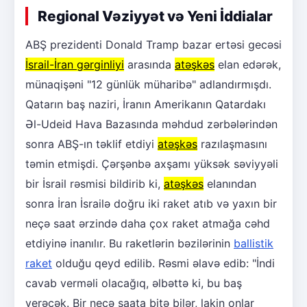
Regional Vəziyyət və Yeni İddialar
ABŞ prezidenti Donald Tramp bazar ertəsi gecəsi
İsrail-İran gərginliyi
arasında
atəşkəs
elan edərək,
münaqişəni "12 günlük müharibə" adlandırmışdı.
Qatarın baş naziri, İranın Amerikanın Qatardakı
Əl-Udeid Hava Bazasında məhdud zərbələrindən
sonra ABŞ-ın təklif etdiyi
atəşkəs
razılaşmasını
təmin etmişdi. Çərşənbə axşamı yüksək səviyyəli
bir İsrail rəsmisi bildirib ki,
atəşkəs
elanından
sonra İran İsrailə doğru iki raket atıb və yaxın bir
neçə saat ərzində daha çox raket atmağa cəhd
etdiyinə inanılır. Bu raketlərin bəzilərinin
ballistik
raket
olduğu qeyd edilib. Rəsmi əlavə edib: "İndi
cavab verməli olacağıq, əlbəttə ki, bu baş
verəcək. Bir neçə saata bitə bilər, lakin onlar