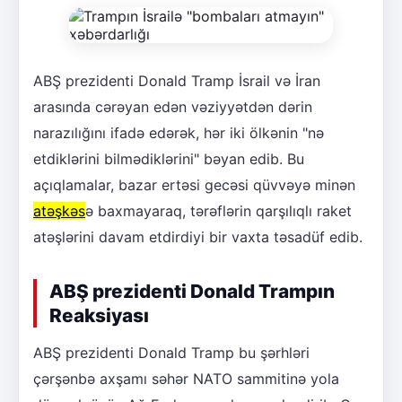
ABŞ prezidenti Donald Tramp İsrail və İran
arasında cərəyan edən vəziyyətdən dərin
narazılığını ifadə edərək, hər iki ölkənin "nə
etdiklərini bilmədiklərini" bəyan edib. Bu
açıqlamalar, bazar ertəsi gecəsi qüvvəyə minən
atəşkəs
ə baxmayaraq, tərəflərin qarşılıqlı raket
atəşlərini davam etdirdiyi bir vaxta təsadüf edib.
ABŞ prezidenti Donald Trampın
Reaksiyası
ABŞ prezidenti Donald Tramp bu şərhləri
çərşənbə axşamı səhər NATO sammitinə yola