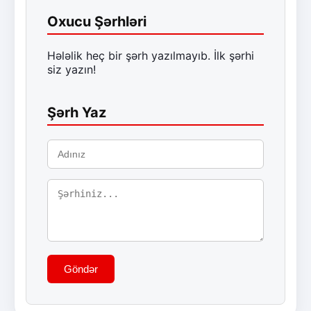
Oxucu Şərhləri
Hələlik heç bir şərh yazılmayıb. İlk şərhi
siz yazın!
Şərh Yaz
Göndər