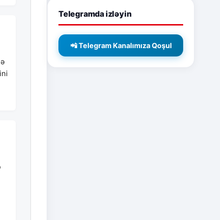
Telegramda izləyin
📲 Telegram Kanalımıza Qoşul
nə
ini
ə