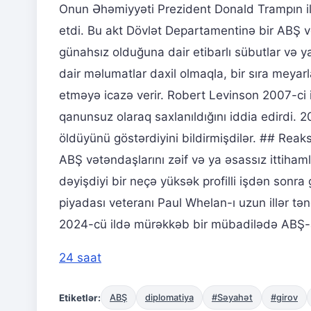
Onun Əhəmiyyəti Prezident Donald Trampın il
etdi. Bu akt Dövlət Departamentinə bir ABŞ vət
günahsız olduğuna dair etibarlı sübutlar və 
dair məlumatlar daxil olmaqla, bir sıra mey
etməyə icazə verir. Robert Levinson 2007-ci 
qanunsuz olaraq saxlanıldığını iddia edirdi. 
öldüyünü göstərdiyini bildirmişdilər. ## Reaks
ABŞ vətəndaşlarını zəif və ya əsassız ittiha
dəyişdiyi bir neçə yüksək profilli işdən sonra
piyadası veteranı Paul Whelan-ı uzun illər tənq
2024-cü ildə mürəkkəb bir mübadilədə ABŞ-a
24 saat
Etiketlər:
ABŞ
diplomatiya
#Səyahət
#girov