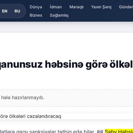
Dünya
İdman
Maraqlı
Yaxın Şərq
Gündə
EN
RU
Biznes
Sağlamlıq
qanunsuz həbsinə görə ölkəl
 hələ hazırlanmayıb.
ətlərə qarşı sanksiyalar tətbiq edə bilər. ##
Səhv Həbsl