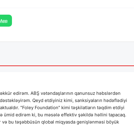
sApp
tşəkkür edirəm. ABŞ vətəndaşlarının qanunsuz həbslərdən
dəstəkləyirəm. Qeyd etdiyiniz kimi, sanksiyaların hədəflədiyi
 aktualdır. "Foley Foundation" kimi təşkilatların təqdim etdiyi
ə ümid edirəm ki, bu məsələ effektiv şəkildə həllini tapacaq.
dir və bu təşəbbüsün qlobal miqyasda genişlənməsi böyük