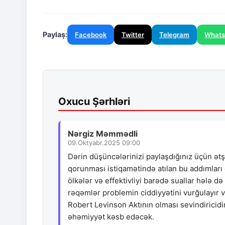
Paylaş:
Facebook
Twitter
Telegram
What
Oxucu Şərhləri
Nərgiz Məmmədli
09.Oktyabr.2025 09:00
Dərin düşüncələrinizi paylaşdığınız üçün ə
qorunması istiqamətində atılan bu addımları 
ölkələr və effektivliyi barədə suallar hələ də
rəqəmlər problemin ciddiyyətini vurğulayır v
Robert Levinson Aktının olması sevindirici
əhəmiyyət kəsb edəcək.