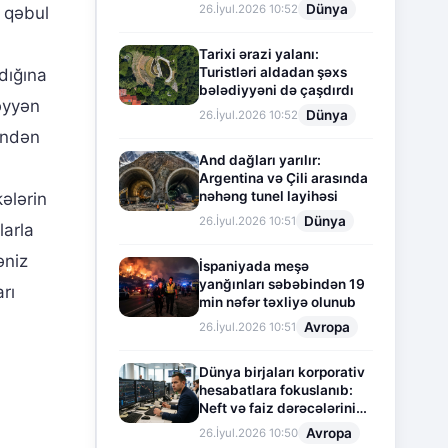
Dünya
26.İyul.2026 10:52
 qəbul
Tarixi ərazi yalanı:
Turistləri aldadan şəxs
dığına
bələdiyyəni də çaşdırdı
əyyən
Dünya
26.İyul.2026 10:52
indən
And dağları yarılır:
Argentina və Çili arasında
nəhəng tunel layihəsi
ələrin
Dünya
26.İyul.2026 10:51
larla
əniz
İspaniyada meşə
yanğınları səbəbindən 19
rı
min nəfər təxliyə olunub
Avropa
26.İyul.2026 10:51
Dünya birjaları korporativ
hesabatlara fokuslanıb:
Neft və faiz dərəcələrinin
təsiri altında cari vəziyyət
Avropa
26.İyul.2026 10:50