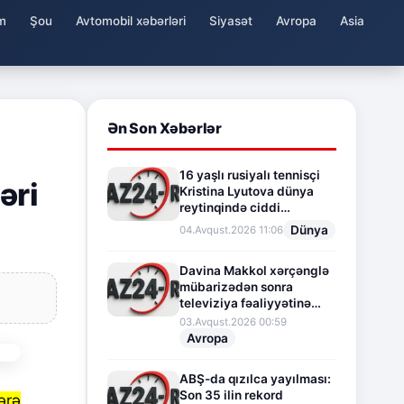
m
Şou
Avtomobil xəbərləri
Siyasət
Avropa
Asia
Ən Son Xəbərlər
16 yaşlı rusiyalı tennisçi
əri
Kristina Lyutova dünya
reytinqində ciddi
irəliləyişə imza atdı
Dünya
04.Avqust.2026 11:06
Davina Makkol xərçənglə
mübarizədən sonra
televiziya fəaliyyətinə
fasilə verir
03.Avqust.2026 00:59
Avropa
ABŞ-da qızılca yayılması:
Son 35 ilin rekord
ərə