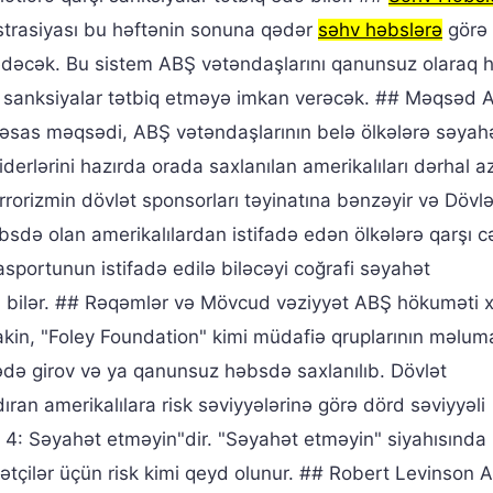
istrasiyası bu həftənin sonuna qədər
səhv həbslərə
görə
an edəcək. Bu sistem ABŞ vətəndaşlarını qanunsuz olaraq 
rşı sanksiyalar tətbiq etməyə imkan verəcək. ## Məqsəd 
əsas məqsədi, ABŞ vətəndaşlarının belə ölkələrə səyah
iderlərini hazırda orada saxlanılan amerikalıları dərhal 
rrorizmin dövlət sponsorları təyinatına bənzəyir və Dövlə
bsdə olan amerikalılardan istifadə edən ölkələrə qarşı c
sportunun istifadə edilə biləcəyi coğrafi səyahət
ra bilər. ## Rəqəmlər və Mövcud vəziyyət ABŞ hökuməti 
Lakin, "Foley Foundation" kimi müdafiə qruplarının məlum
kədə girov və ya qanunsuz həbsdə saxlanılıb. Dövlət
ran amerikalılara risk səviyyələrinə görə dörd səviyyəli
ə 4: Səyahət etməyin"dir. "Səyahət etməyin" siyahısında 
tçilər üçün risk kimi qeyd olunur. ## Robert Levinson A