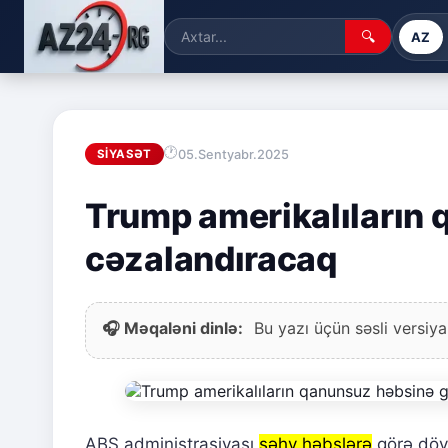
🔍
AZ
05.Sentyabr.2025
SIYASƏT
Trump amerikalıların 
cəzalandıracaq
🎧 Məqaləni dinlə:
Bu yazı üçün səsli versiya
ABŞ administrasiyası
səhv həbslərə
görə dövl