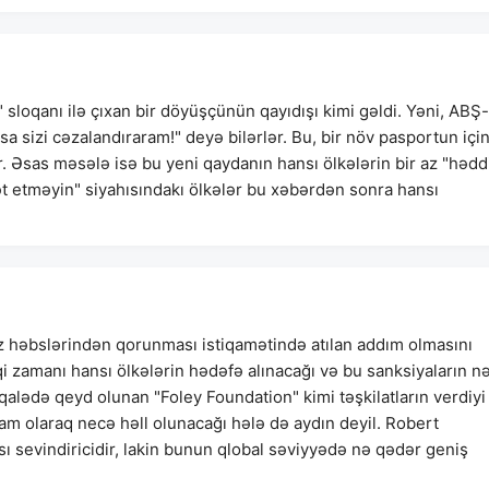
sloqanı ilə çıxan bir döyüşçünün qayıdışı kimi gəldi. Yəni, ABŞ-
sa sizi cəzalandıraram!" deyə bilərlər. Bu, bir növ pasportun içi
r. Əsas məsələ isə bu yeni qaydanın hansı ölkələrin bir az "hədd
ət etməyin" siyahısındakı ölkələr bu xəbərdən sonra hansı
z həbslərindən qorunması istiqamətində atılan addım olmasını
qi zamanı hansı ölkələrin hədəfə alınacağı və bu sanksiyaların n
qalədə qeyd olunan "Foley Foundation" kimi təşkilatların verdiyi
m olaraq necə həll olunacağı hələ də aydın deyil. Robert
ı sevindiricidir, lakin bunun qlobal səviyyədə nə qədər geniş