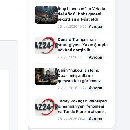
İbay Llanosun "La Velada
del Año 6" boks gecəsi
rekordları alt-üst etdi
Avropa
26.İyul.2026 10:50
Donald Trampın İran
strategiyası: Yaxın Şərqdə
növbəti gərginlik
mərhələsi
Avropa
26.İyul.2026 10:50
Çinin “hukou” sistemi:
Daxili miqrantların
qarşısındakı görünməz
sədd
Avropa
26.İyul.2026 10:22
Tadey Pokaçar: Velosiped
idmanının yeni fenomeni
və Tur de Fransın əfsanəvi
səhifəsi
Avropa
26.İyul.2026 09:31