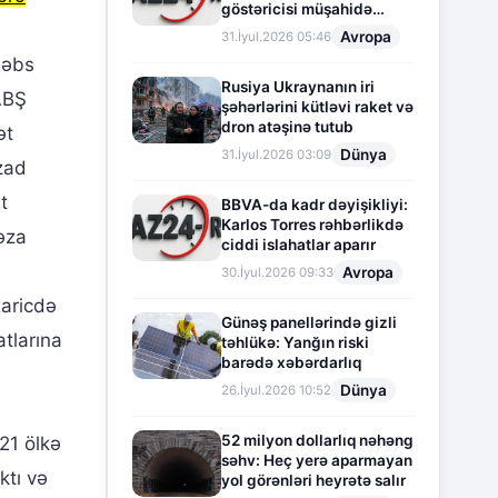
göstəricisi müşahidə
olunur
Avropa
31.İyul.2026 05:46
həbs
Rusiya Ukraynanın iri
ABŞ
şəhərlərini kütləvi raket və
dron atəşinə tutub
ət
Dünya
31.İyul.2026 03:09
azad
t
BBVA-da kadr dəyişikliyi:
Karlos Torres rəhbərlikdə
əza
ciddi islahatlar aparır
Avropa
30.İyul.2026 09:33
xaricdə
Günəş panellərində gizli
atlarına
təhlükə: Yanğın riski
barədə xəbərdarlıq
Dünya
26.İyul.2026 10:52
52 milyon dollarlıq nəhəng
21 ölkə
səhv: Heç yerə aparmayan
ktı və
yol görənləri heyrətə salır