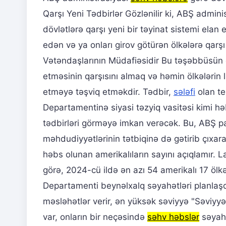
Qarşı Yeni Tədbirlər Gözlənilir ki, ABŞ admin
dövlətlərə qarşı yeni bir təyinat sistemi el
edən və ya onları girov götürən ölkələrə qa
Vətəndaşlarının Müdafiəsidir Bu təşəbbüsün 
etməsinin qarşısını almaq və həmin ölkələrin l
etməyə təşviq etməkdir. Tədbir,
sələfi
olan te
Departamentinə siyasi təzyiq vasitəsi kimi hə
tədbirləri görməyə imkan verəcək. Bu, ABŞ pa
məhdudiyyətlərinin tətbiqinə də gətirib çıxa
həbs olunan amerikalıların sayını açıqlamır. 
görə, 2024-cü ildə ən azı 54 amerikalı 17 öl
Departamenti beynəlxalq səyahətləri planlaşdı
məsləhətlər verir, ən yüksək səviyyə "Səviyy
var, onların bir neçəsində
səhv həbslər
səyahə