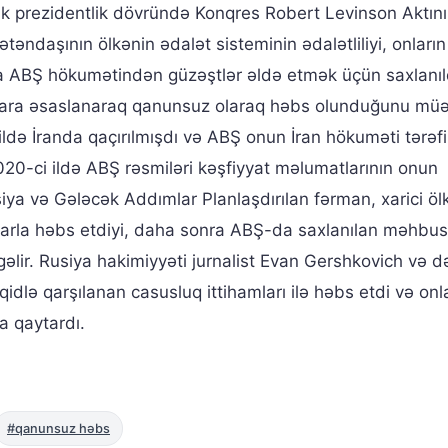
k prezidentlik dövründə Konqres Robert Levinson Aktını
əndaşının ölkənin ədalət sisteminin ədalətliliyi, onların
ya ABŞ hökumətindən güzəştlər əldə etmək üçün saxlanıl
arlara əsaslanaraq qanunsuz olaraq həbs olunduğunu mü
ildə İranda qaçırılmışdı və ABŞ onun İran hökuməti tərəf
2020-ci ildə ABŞ rəsmiləri kəşfiyyat məlumatlarının onun
iya və Gələcək Addımlar Planlaşdırılan fərman, xarici ölk
mlarla həbs etdiyi, daha sonra ABŞ-da saxlanılan məhbus
 gəlir. Rusiya hakimiyyəti jurnalist Evan Gershkovich və d
idlə qarşılanan casusluq ittihamları ilə həbs etdi və onla
 qaytardı.
#qanunsuz həbs