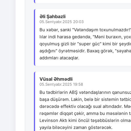
Əli Şahbazli
05.Sentyabr.2025 20:03
Bu xəbər, sanki "Vətəndaşım toxunulmazdır!" 
lılar indi harasa gedəndə, "Məni buraxın, yox
qoyulmuş gizli bir "super güc" kimi bir şeydi
aşdığını" öyrətməsidir. Baxaq görək, "səyah
addımları atacaqlar.
Vüsal Əhmədli
05.Sentyabr.2025 19:58
Bu tədbirlərin ABŞ vətəndaşlarının qanunsu
başa düşürəm. Lakin, belə bir sistemin tətbi
dərəcədə effektiv olacağı sual altındadır. Mə
rəqəmlər diqqət çəkir, amma bu məsələnin ta
Levinson Aktı kimi öncül təşəbbüslərin olmas
yayıla biləcəyini zaman göstərəcək.