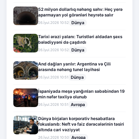
52 milyon dollarlıq nəhəng səhv: Heç yerə
aparmayan yol görənləri heyrətə salır
Dünya
26.İyul.2026 10:52
Tarixi ərazi yalanı: Turistləri aldadan şəxs
bələdiyyəni də çaşdırdı
Dünya
26.İyul.2026 10:52
And dağları yarılır: Argentina və Çili
arasında nəhəng tunel layihəsi
Dünya
26.İyul.2026 10:51
İspaniyada meşə yanğınları səbəbindən 19
min nəfər təxliyə olunub
Avropa
26.İyul.2026 10:51
Dünya birjaları korporativ hesabatlara
fokuslanıb: Neft və faiz dərəcələrinin təsiri
altında cari vəziyyət
Avropa
26.İyul.2026 10:50