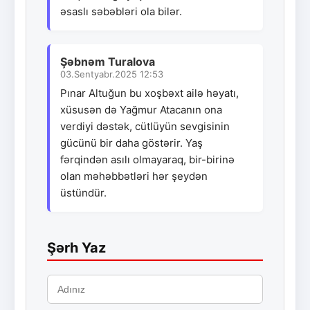
əsaslı səbəbləri ola bilər.
Şəbnəm Turalova
03.Sentyabr.2025 12:53
Pınar Altuğun bu xoşbəxt ailə həyatı,
xüsusən də Yağmur Atacanın ona
verdiyi dəstək, cütlüyün sevgisinin
gücünü bir daha göstərir. Yaş
fərqindən asılı olmayaraq, bir-birinə
olan məhəbbətləri hər şeydən
üstündür.
Şərh Yaz