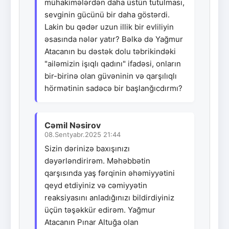
mühakimələrdən daha üstün tutulması,
sevginin gücünü bir daha göstərdi.
Lakin bu qədər uzun illik bir evliliyin
əsasında nələr yatır? Bəlkə də Yağmur
Atacanın bu dəstək dolu təbrikindəki
"ailəmizin işıqlı qadını" ifadəsi, onların
bir-birinə olan güvəninin və qarşılıqlı
hörmətinin sadəcə bir başlanğıcdırmı?
Cəmil Nəsirov
08.Sentyabr.2025 21:44
Sizin dərinizə baxışınızı
dəyərləndirirəm. Məhəbbətin
qarşısında yaş fərqinin əhəmiyyətini
qeyd etdiyiniz və cəmiyyətin
reaksiyasını anladığınızı bildirdiyiniz
üçün təşəkkür edirəm. Yağmur
Atacanın Pınar Altuğa olan