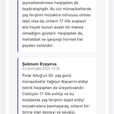
qiymətləndirməsi həqiqətən də
təqdirəlayiqdir. Bu cür münasibətlərdə
yaş fərqinin müzakirə mövzusu olması
təbii olsa da, onların 17 illik xoşbəxt
ailə həyatı bunun əsaslı bir maneə
olmadığını göstərir. Həqiqətən də,
məhəbbət və qarşılıqlı hörmət hər
şeydən üstündür.
Şəbnəm Rzayeva
03.Sentyabr.2025 13:18
Pınar Altuğ'un 50. yaş günü
münasibətilə Yağmur Atacan'ın etdiyi
təbrik həqiqətən də ürəyətoxandır.
Cütlüyün 17 illik evliliyi və bu
müddətdə yaş fərqinin təşkil etdiyi
müzakirələrə baxmayaraq, onların bir-
birinə olan dəstəyi və sevgisi,