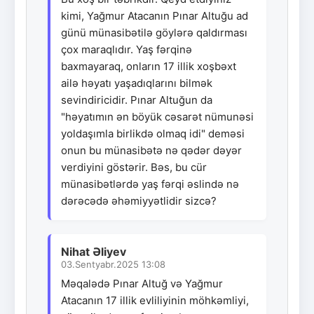
kimi, Yağmur Atacanın Pınar Altuğu ad
günü münasibətilə göylərə qaldırması
çox maraqlıdır. Yaş fərqinə
baxmayaraq, onların 17 illik xoşbəxt
ailə həyatı yaşadıqlarını bilmək
sevindiricidir. Pınar Altuğun da
"həyatımın ən böyük cəsarət nümunəsi
yoldaşımla birlikdə olmaq idi" deməsi
onun bu münasibətə nə qədər dəyər
verdiyini göstərir. Bəs, bu cür
münasibətlərdə yaş fərqi əslində nə
dərəcədə əhəmiyyətlidir sizcə?
Nihat Əliyev
03.Sentyabr.2025 13:08
Məqalədə Pınar Altuğ və Yağmur
Atacanın 17 illik evliliyinin möhkəmliyi,