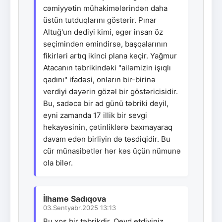
cəmiyyətin mühakimələrindən daha
üstün tutduqlarını göstərir. Pınar
Altuğ'un dediyi kimi, əgər insan öz
seçimindən əmindirsə, başqalarının
fikirləri artıq ikinci plana keçir. Yağmur
Atacanın təbrikindəki "ailəmizin işıqlı
qadını" ifadəsi, onların bir-birinə
verdiyi dəyərin gözəl bir göstəricisidir.
Bu, sadəcə bir ad günü təbriki deyil,
eyni zamanda 17 illik bir sevgi
hekayəsinin, çətinliklərə baxmayaraq
davam edən birliyin də təsdiqidir. Bu
cür münasibətlər hər kəs üçün nümunə
ola bilər.
İlhamə Sadıqova
03.Sentyabr.2025 13:13
Bu xoş bir təbrikdir. Qeyd etdiyiniz