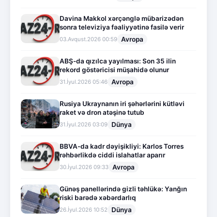
Davina Makkol xərçənglə mübarizədən
sonra televiziya fəaliyyətinə fasilə verir
Avropa
03.Avqust.2026 00:59
ABŞ-da qızılca yayılması: Son 35 ilin
rekord göstəricisi müşahidə olunur
Avropa
31.İyul.2026 05:46
Rusiya Ukraynanın iri şəhərlərini kütləvi
raket və dron atəşinə tutub
Dünya
31.İyul.2026 03:09
BBVA-da kadr dəyişikliyi: Karlos Torres
rəhbərlikdə ciddi islahatlar aparır
Avropa
30.İyul.2026 09:33
Günəş panellərində gizli təhlükə: Yanğın
riski barədə xəbərdarlıq
Dünya
26.İyul.2026 10:52