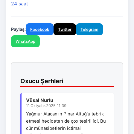
24 saat
Paylaş:
Facebook
Twitter
Telegram
WhatsApp
Oxucu Şərhləri
Vüsal Nurlu
11.Oktyabr.2025 11:39
Yağmur Atacan'ın Pınar Altuğ'u təbrik
etməsi həqiqətən də çox təsirli idi. Bu
cür münasibətlərin ictimai