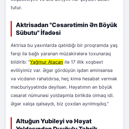
tutur.
Aktrisadan "Cəsarətimin Ən Böyük
Sübutu" İfadəsi
Aktrisa bu yaxınlarda qatıldığı bir proqramda yaş
fərqi ilə bağlı yaranan müzakirələrə toxunaraq
bildirib: "
Yağmur Atacan
ilə 17 illik xoşbəxt
evliliyimiz var. Əgər gördüyün işdən əminsənsə
və vicdanın rahatdırsa, heç kimə hesabat vermək
məcburiyyətində deyilsən. Həyatımın ən böyük
cəsarət nümunəsi yoldaşımla birlikdə olmaq idi.
Əgər xalqa qalsaydı, biz çoxdan ayrılmışdıq."
Altuğun Yubileyi və Həyat
Yoldaşından Duyğulu Təbrik