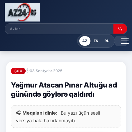
🔍
AZ
EN
RU
03.Sentyabr.2025
ŞOU
Yağmur Atacan Pınar Altuğu ad
günündə göylərə qaldırdı
🎧 Məqaləni dinlə:
Bu yazı üçün səsli
versiya hələ hazırlanmayıb.