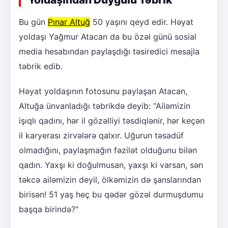
Bu gün
Pınar Altuğ
50 yaşını qeyd edir. Həyat
yoldaşı Yağmur Atacan da bu özəl günü sosial
media hesabından paylaşdığı təsiredici mesajla
təbrik edib.
Həyat yoldaşının fotosunu paylaşan Atacan,
Altuğa ünvanladığı təbrikdə deyib: "Ailəmizin
işıqlı qadını, hər il gözəlliyi təsdiqlənir, hər keçən
il karyerası zirvələrə qalxır. Uğurun təsadüf
olmadığını, paylaşmağın fəzilət olduğunu bilən
qadın. Yaxşı ki doğulmusan, yaxşı ki varsan, sən
təkcə ailəmizin deyil, ölkəmizin də şanslarından
birisən! 51 yaş heç bu qədər gözəl durmuşdumu
başqa birində?"