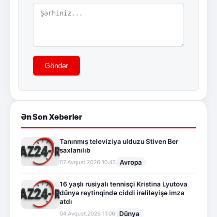
Göndər
Ən Son Xəbərlər
Tanınmış televiziya ulduzu Stiven Ber
saxlanılıb
Avropa
07.Avqust.2026 10:43
16 yaşlı rusiyalı tennisçi Kristina Lyutova
dünya reytinqində ciddi irəliləyişə imza
atdı
Dünya
04.Avqust.2026 11:06