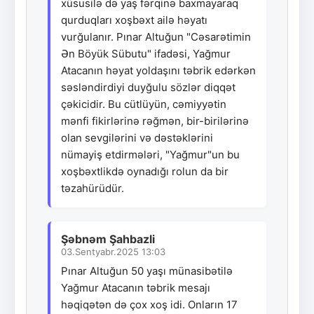
xüsusilə də yaş fərqinə baxmayaraq
qurduqları xoşbəxt ailə həyatı
vurğulanır. Pınar Altuğun "Cəsarətimin
Ən Böyük Sübutu" ifadəsi, Yağmur
Atacanın həyat yoldaşını təbrik edərkən
səsləndirdiyi duyğulu sözlər diqqət
çəkicidir. Bu cütlüyün, cəmiyyətin
mənfi fikirlərinə rəğmən, bir-birilərinə
olan sevgilərini və dəstəklərini
nümayiş etdirmələri, "Yağmur"un bu
xoşbəxtlikdə oynadığı rolun da bir
təzahürüdür.
Şəbnəm Şahbazli
03.Sentyabr.2025 13:03
Pınar Altuğun 50 yaşı münasibətilə
Yağmur Atacanın təbrik mesajı
həqiqətən də çox xoş idi. Onların 17