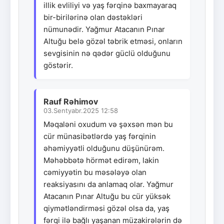
illik evliliyi və yaş fərqinə baxmayaraq
bir-birilərinə olan dəstəkləri
nümunədir. Yağmur Atacanın Pınar
Altuğu belə gözəl təbrik etməsi, onların
sevgisinin nə qədər güclü olduğunu
göstərir.
Rauf Rəhimov
03.Sentyabr.2025 12:58
Məqaləni oxudum və şəxsən mən bu
cür münasibətlərdə yaş fərqinin
əhəmiyyətli olduğunu düşünürəm.
Məhəbbətə hörmət edirəm, lakin
cəmiyyətin bu məsələyə olan
reaksiyasını da anlamaq olar. Yağmur
Atacanın Pınar Altuğu bu cür yüksək
qiymətləndirməsi gözəl olsa da, yaş
fərqi ilə bağlı yaşanan müzakirələrin də