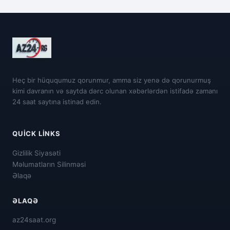
Heç bir hüququmuz qorunmur, amma siz yenə də qorunurmuş
kimi davranın və saytda dərc olunan xəbərlərdən istifadə zamanı
24 saat saytına istinad edin.
QUICK LINKS
Gizlilik Siyasəti
Məlumatların Silinməsi
Əlaqə
ƏLAQƏ
az24saat.org