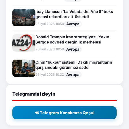
İbay Llanosun "La Velada del Año 6" boks
gecəsi rekordları alt-üst etdi
Avropa
26.İyul.2026 10:50
Donald Trampın İran strategiyası: Yaxın
Şərqdə növbəti gərginlik mərhələsi
Avropa
26.İyul.2026 10:50
Çinin “hukou” sistemi: Daxili miqrantların
qarşısındakı görünməz sədd
Avropa
26.İyul.2026 10:22
Telegramda izləyin
📲 Telegram Kanalımıza Qoşul