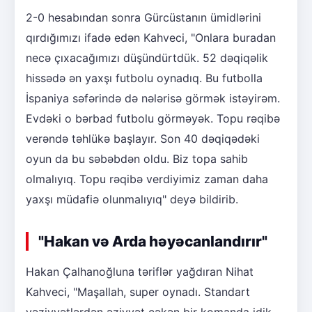
2-0 hesabından sonra Gürcüstanın ümidlərini
qırdığımızı ifadə edən Kahveci, "Onlara buradan
necə çıxacağımızı düşündürtdük. 52 dəqiqəlik
hissədə ən yaxşı futbolu oynadıq. Bu futbolla
İspaniya səfərində də nələrisə görmək istəyirəm.
Evdəki o bərbad futbolu görməyək. Topu rəqibə
verəndə təhlükə başlayır. Son 40 dəqiqədəki
oyun da bu səbəbdən oldu. Biz topa sahib
olmalıyıq. Topu rəqibə verdiyimiz zaman daha
yaxşı müdafiə olunmalıyıq" deyə bildirib.
"Hakan və Arda həyəcanlandırır"
Hakan Çalhanoğluna təriflər yağdıran Nihat
Kahveci, "Maşallah, super oynadı. Standart