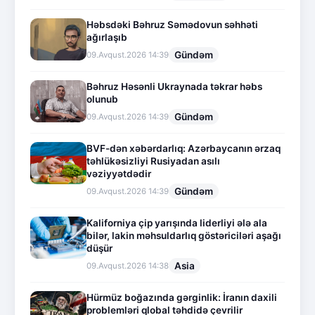
Həbsdəki Bəhruz Səmədovun səhhəti
ağırlaşıb
Gündəm
09.Avqust.2026 14:39
Bəhruz Həsənli Ukraynada təkrar həbs
olunub
Gündəm
09.Avqust.2026 14:39
BVF-dən xəbərdarlıq: Azərbaycanın ərzaq
təhlükəsizliyi Rusiyadan asılı
vəziyyətdədir
Gündəm
09.Avqust.2026 14:39
Kaliforniya çip yarışında liderliyi ələ ala
bilər, lakin məhsuldarlıq göstəriciləri aşağı
düşür
Asia
09.Avqust.2026 14:38
Hürmüz boğazında gərginlik: İranın daxili
problemləri qlobal təhdidə çevrilir