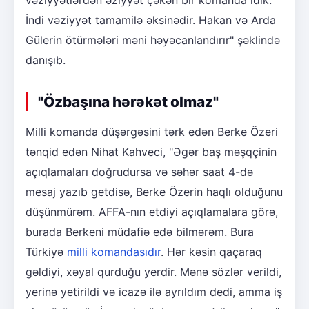
vəziyyətlərdən əziyyət çəkən bir komanda idik.
İndi vəziyyət tamamilə əksinədir. Hakan və Arda
Gülerin ötürmələri məni həyəcanlandırır" şəklində
danışıb.
"Özbaşına hərəkət olmaz"
Milli komanda düşərgəsini tərk edən Berke Özeri
tənqid edən Nihat Kahveci, "Əgər baş məşqçinin
açıqlamaları doğrudursa və səhər saat 4-də
mesaj yazıb getdisə, Berke Özerin haqlı olduğunu
düşünmürəm. AFFA-nın etdiyi açıqlamalara görə,
burada Berkeni müdafiə edə bilmərəm. Bura
Türkiyə
milli komandasıdır
. Hər kəsin qaçaraq
gəldiyi, xəyal qurduğu yerdir. Mənə sözlər verildi,
yerinə yetirildi və icazə ilə ayrıldım dedi, amma iş