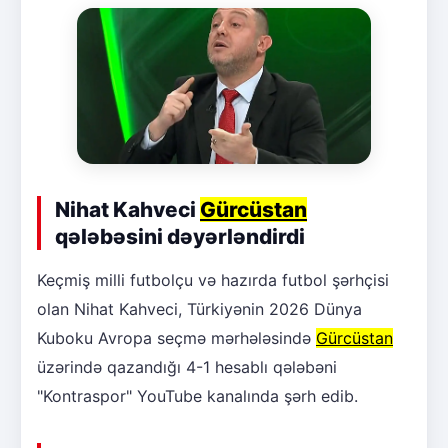
Nihat Kahveci
Gürcüstan
qələbəsini dəyərləndirdi
Keçmiş milli futbolçu və hazırda futbol şərhçisi
olan Nihat Kahveci, Türkiyənin 2026 Dünya
Kuboku Avropa seçmə mərhələsində
Gürcüstan
üzərində qazandığı 4-1 hesablı qələbəni
"Kontraspor" YouTube kanalında şərh edib.