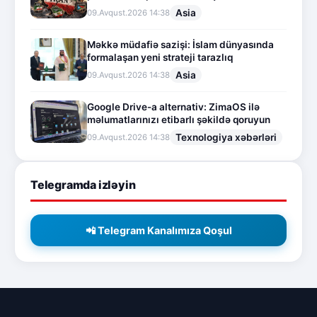
Asia
09.Avqust.2026 14:38
Məkkə müdafiə sazişi: İslam dünyasında
formalaşan yeni strateji tarazlıq
Asia
09.Avqust.2026 14:38
Google Drive-a alternativ: ZimaOS ilə
məlumatlarınızı etibarlı şəkildə qoruyun
Texnologiya xəbərləri
09.Avqust.2026 14:38
Telegramda izləyin
📲 Telegram Kanalımıza Qoşul