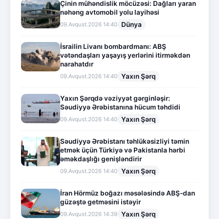
Çinin mühəndislik möcüzəsi: Dağları yaran
nəhəng avtomobil yolu layihəsi
Dünya
09.Avqust.2026 14:40
İsrailin Livanı bombardmanı: ABŞ
vətəndaşları yaşayış yerlərini itirməkdən
narahatdır
Yaxın Şərq
09.Avqust.2026 14:40
Yaxın Şərqdə vəziyyət gərginləşir:
Səudiyyə Ərəbistanına hücum təhdidi
Yaxın Şərq
09.Avqust.2026 14:40
Səudiyyə Ərəbistanı təhlükəsizliyi təmin
etmək üçün Türkiyə və Pakistanla hərbi
əməkdaşlığı genişləndirir
Yaxın Şərq
09.Avqust.2026 14:40
İran Hörmüz boğazı məsələsində ABŞ-dan
güzəştə getməsini istəyir
Yaxın Şərq
09.Avqust.2026 14:39