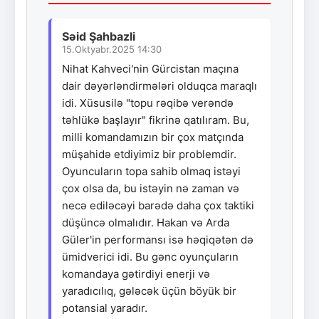
Səid Şahbazli
15.Oktyabr.2025 14:30
Nihat Kahveci'nin Gürcistan maçına
dair dəyərləndirmələri olduqca maraqlı
idi. Xüsusilə "topu rəqibə verəndə
təhlükə başlayır" fikrinə qatılıram. Bu,
milli komandamızın bir çox matçında
müşahidə etdiyimiz bir problemdir.
Oyuncuların topa sahib olmaq istəyi
çox olsa da, bu istəyin nə zaman və
necə ediləcəyi barədə daha çox taktiki
düşüncə olmalıdır. Hakan və Arda
Güler'in performansı isə həqiqətən də
ümidverici idi. Bu gənc oyunçuların
komandaya gətirdiyi enerji və
yaradıcılıq, gələcək üçün böyük bir
potansial yaradır.