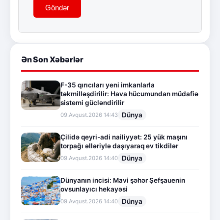
Göndər
Ən Son Xəbərlər
F-35 qırıcıları yeni imkanlarla
təkmilləşdirilir: Hava hücumundan müdafiə
sistemi gücləndirilir
Dünya
09.Avqust.2026 14:43
Çilidə qeyri-adi nailiyyət: 25 yük maşını
torpağı əlləriylə daşıyaraq ev tikdilər
Dünya
09.Avqust.2026 14:40
Dünyanın incisi: Mavi şəhər Şefşauenin
ovsunlayıcı hekayəsi
Dünya
09.Avqust.2026 14:40