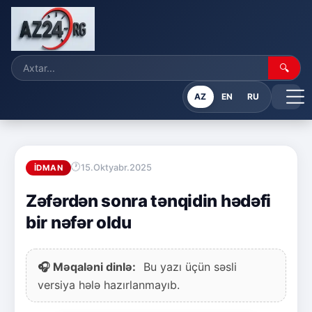
🔍
AZ
EN
RU
15.Oktyabr.2025
İDMAN
Zəfərdən sonra tənqidin hədəfi
bir nəfər oldu
🎧 Məqaləni dinlə:
Bu yazı üçün səsli
versiya hələ hazırlanmayıb.