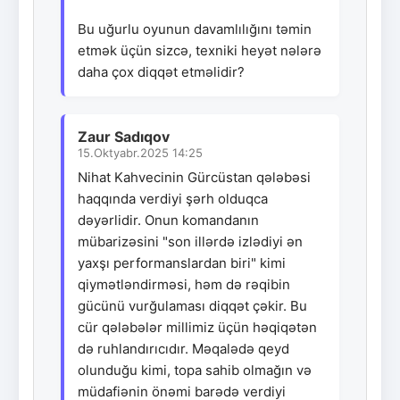
Bu uğurlu oyunun davamlılığını təmin
etmək üçün sizcə, texniki heyət nələrə
daha çox diqqət etməlidir?
Zaur Sadıqov
15.Oktyabr.2025 14:25
Nihat Kahvecinin Gürcüstan qələbəsi
haqqında verdiyi şərh olduqca
dəyərlidir. Onun komandanın
mübarizəsini "son illərdə izlədiyi ən
yaxşı performanslardan biri" kimi
qiymətləndirməsi, həm də rəqibin
gücünü vurğulaması diqqət çəkir. Bu
cür qələbələr millimiz üçün həqiqətən
də ruhlandırıcıdır. Məqalədə qeyd
olunduğu kimi, topa sahib olmağın və
müdafiənin önəmi barədə verdiyi