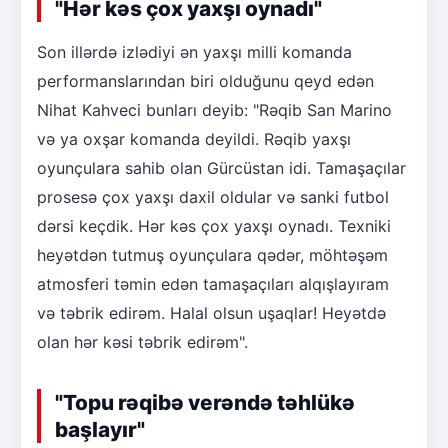
"Hər kəs çox yaxşı oynadı"
Son illərdə izlədiyi ən yaxşı milli komanda
performanslarından biri olduğunu qeyd edən
Nihat Kahveci bunları deyib: "Rəqib San Marino
və ya oxşar komanda deyildi. Rəqib yaxşı
oyunçulara sahib olan Gürcüstan idi. Tamaşaçılar
prosesə çox yaxşı daxil oldular və sanki futbol
dərsi keçdik. Hər kəs çox yaxşı oynadı. Texniki
heyətdən tutmuş oyunçulara qədər, möhtəşəm
atmosferi təmin edən tamaşaçıları alqışlayıram
və təbrik edirəm. Halal olsun uşaqlar! Heyətdə
olan hər kəsi təbrik edirəm".
"Topu rəqibə verəndə təhlükə
başlayır"