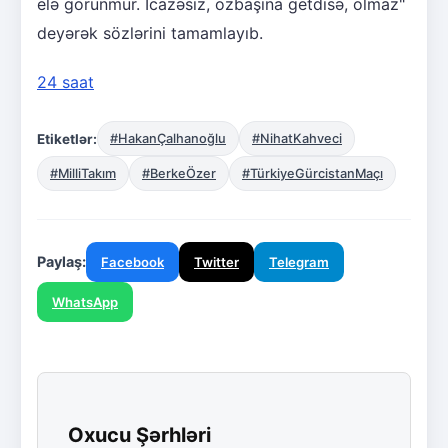
elə görünmür. İcazəsiz, özbaşına getdisə, olmaz"
deyərək sözlərini tamamlayıb.
24 saat
Etiketlər:
#HakanÇalhanoğlu
#NihatKahveci
#MilliTakım
#BerkeÖzer
#TürkiyeGürcistanMaçı
Paylaş:
Facebook
Twitter
Telegram
WhatsApp
Oxucu Şərhləri