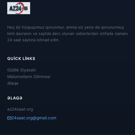
Heç bir hüququmuz qorunmur, amma siz yenə də qorunurmuş
kimi davranın və saytda dərc olunan xəbərlərdən istifadə zamanı
24 saat saytına istinad edin.
QUICK LINKS
Gizlilik Siyasəti
Məlumatların Silinməsi
Əlaqə
ƏLAQƏ
az24saat.org
24saat.org@gmail.com