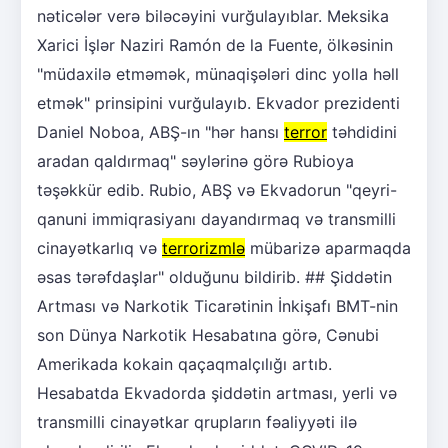
nəticələr verə biləcəyini vurğulayıblar. Meksika
Xarici İşlər Naziri Ramón de la Fuente, ölkəsinin
"müdaxilə etməmək, münaqişələri dinc yolla həll
etmək" prinsipini vurğulayıb. Ekvador prezidenti
Daniel Noboa, ABŞ-ın "hər hansı
terror
təhdidini
aradan qaldırmaq" səylərinə görə Rubioya
təşəkkür edib. Rubio, ABŞ və Ekvadorun "qeyri-
qanuni immiqrasiyanı dayandırmaq və transmilli
cinayətkarlıq və
terrorizmlə
mübarizə aparmaqda
əsas tərəfdaşlar" olduğunu bildirib. ## Şiddətin
Artması və Narkotik Ticarətinin İnkişafı BMT-nin
son Dünya Narkotik Hesabatına görə, Cənubi
Amerikada kokain qaçaqmalçılığı artıb.
Hesabatda Ekvadorda şiddətin artması, yerli və
transmilli cinayətkar qrupların fəaliyyəti ilə