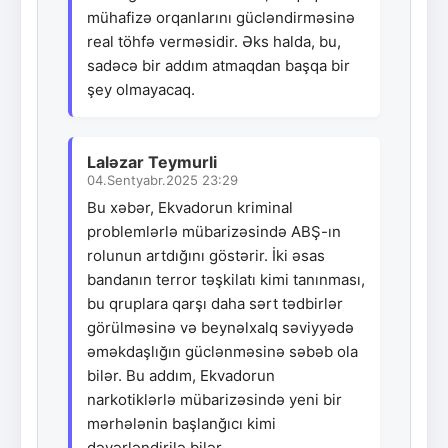
mühafizə orqanlarını gücləndirməsinə
real töhfə verməsidir. Əks halda, bu,
sadəcə bir addım atmaqdan başqa bir
şey olmayacaq.
Laləzar Teymurli
04.Sentyabr.2025 23:29
Bu xəbər, Ekvadorun kriminal
problemlərlə mübarizəsində ABŞ-ın
rolunun artdığını göstərir. İki əsas
bandanın terror təşkilatı kimi tanınması,
bu qruplara qarşı daha sərt tədbirlər
görülməsinə və beynəlxalq səviyyədə
əməkdaşlığın güclənməsinə səbəb ola
bilər. Bu addım, Ekvadorun
narkotiklərlə mübarizəsində yeni bir
mərhələnin başlanğıcı kimi
dəyərləndirilə bilər.