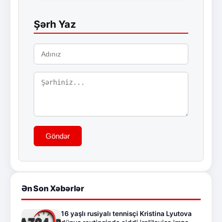
Şərh Yaz
Göndər
Ən Son Xəbərlər
16 yaşlı rusiyalı tennisçi Kristina Lyutova