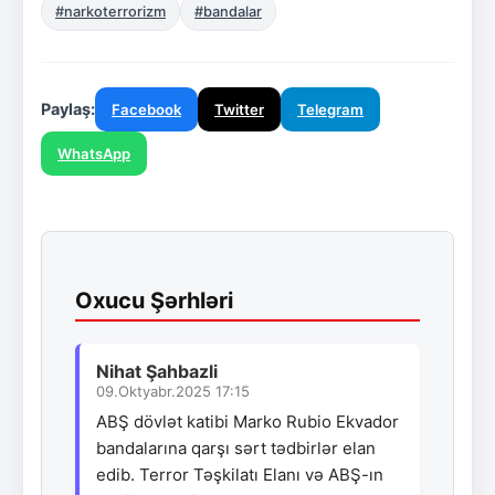
#narkoterrorizm
#bandalar
Paylaş:
Facebook
Twitter
Telegram
WhatsApp
Oxucu Şərhləri
Nihat Şahbazli
09.Oktyabr.2025 17:15
ABŞ dövlət katibi Marko Rubio Ekvador
bandalarına qarşı sərt tədbirlər elan
edib. Terror Təşkilatı Elanı və ABŞ-ın