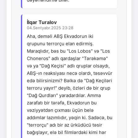
İlqar Turalov
04.Sentyabr.2025 23:28
Aha, deməli ABŞ Ekvadorun iki
qrupunu terrorçu elan edirmiş.
Maraqlıdır, bəs bu "Los Lobos" və "Los
Choneros" adlı qardaşlar "Tərəkəmə"
və ya "Dağ Keçisi" adlı qruplar olsaydı,
ABŞ-ın reaksiyası necə olardı, təsəvvür
edə bilirsinizmi? Bəlkə də "Dağ Keçiləri
terroru yayır!" deyib, özləri də bir qrup
"Dağ Qurdları" yaradardılar. Amma
zarafatı bir tərəfə, Ekvadorun bu
vəziyyətdən çıxması üçün belə
addımlar lazımlıdır, yəqin ki. Sadəcə, bu
"terrorçu" adı bir az ürküdücü təsir
bağışlayır, elə bil filmlərdəki kimi hər