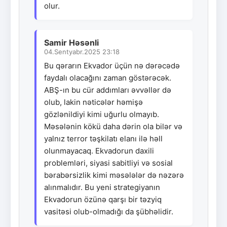
olur.
Samir Həsənli
04.Sentyabr.2025 23:18
Bu qərarın Ekvador üçün nə dərəcədə
faydalı olacağını zaman göstərəcək.
ABŞ-ın bu cür addımları əvvəllər də
olub, lakin nəticələr həmişə
gözlənildiyi kimi uğurlu olmayıb.
Məsələnin kökü daha dərin ola bilər və
yalnız terror təşkilatı elanı ilə həll
olunmayacaq. Ekvadorun daxili
problemləri, siyasi sabitliyi və sosial
bərabərsizlik kimi məsələlər də nəzərə
alınmalıdır. Bu yeni strategiyanın
Ekvadorun özünə qarşı bir təzyiq
vasitəsi olub-olmadığı da şübhəlidir.