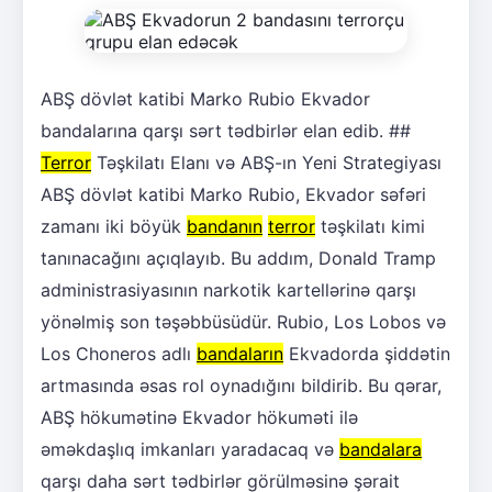
ABŞ dövlət katibi Marko Rubio Ekvador
bandalarına qarşı sərt tədbirlər elan edib. ##
Terror
Təşkilatı Elanı və ABŞ-ın Yeni Strategiyası
ABŞ dövlət katibi Marko Rubio, Ekvador səfəri
zamanı iki böyük
bandanın
terror
təşkilatı kimi
tanınacağını açıqlayıb. Bu addım, Donald Tramp
administrasiyasının narkotik kartellərinə qarşı
yönəlmiş son təşəbbüsüdür. Rubio, Los Lobos və
Los Choneros adlı
bandaların
Ekvadorda şiddətin
artmasında əsas rol oynadığını bildirib. Bu qərar,
ABŞ hökumətinə Ekvador hökuməti ilə
əməkdaşlıq imkanları yaradacaq və
bandalara
qarşı daha sərt tədbirlər görülməsinə şərait