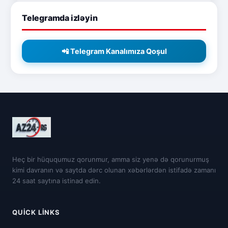
Telegramda izləyin
📲 Telegram Kanalımıza Qoşul
Heç bir hüququmuz qorunmur, amma siz yenə də qorunurmuş
kimi davranın və saytda dərc olunan xəbərlərdən istifadə zamanı
24 saat saytına istinad edin.
QUICK LINKS