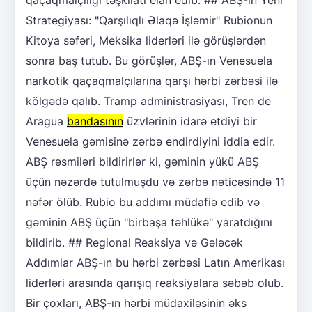
Strategiyası: "Qarşılıqlı Əlaqə İşləmir" Rubionun
Kitoya səfəri, Meksika liderləri ilə görüşlərdən
sonra baş tutub. Bu görüşlər, ABŞ-ın Venesuela
narkotik qaçaqmalçılarına qarşı hərbi zərbəsi ilə
kölgədə qalıb. Tramp administrasiyası, Tren de
Aragua
bandasının
üzvlərinin idarə etdiyi bir
Venesuela gəmisinə zərbə endirdiyini iddia edir.
ABŞ rəsmiləri bildirirlər ki, gəminin yükü ABŞ
üçün nəzərdə tutulmuşdu və zərbə nəticəsində 11
nəfər ölüb. Rubio bu addımı müdafiə edib və
gəminin ABŞ üçün "birbaşa təhlükə" yaratdığını
bildirib. ## Regional Reaksiya və Gələcək
Addımlar ABŞ-ın bu hərbi zərbəsi Latın Amerikası
liderləri arasında qarışıq reaksiyalara səbəb olub.
Bir çoxları, ABŞ-ın hərbi müdaxiləsinin əks