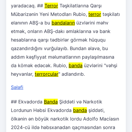
yaradacaq. ##
Terror
Təşkilatlarına Qarşı
Mübarizənin Yeni Metodları Rubio,
terror
təşkilatı
elanının ABŞ-a bu
bandaların
üzvlərini məhv
etmək, onların ABŞ-dakı əmlaklarına və bank
hesablarına qarşı tədbirlər görmək hüququ
qazandırdığını vurğulayıb. Bundan əlavə, bu
addım kəşfiyyat məlumatlarının paylaşılmasına
da kömək edəcək. Rubio,
banda
üzvlərini "vəhşi
heyvanlar,
terrorçular
" adlandırıb.
Sələfi
## Ekvadorda
Banda
Şiddəti və Narkotik
Lordunun Həbsi Ekvadorda
banda
şiddəti,
ölkənin ən böyük narkotik lordu Adolfo Macíasın
2024-cü ildə həbsxanadan qaçmasından sonra