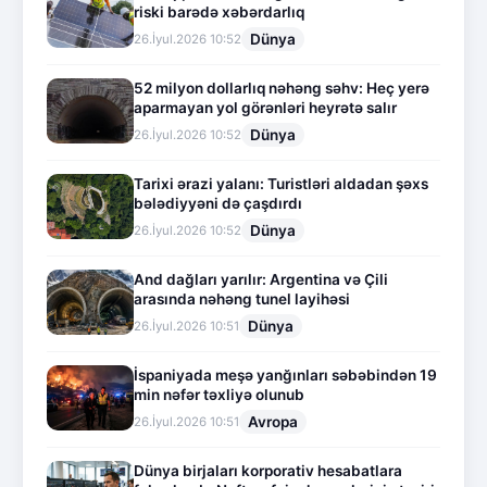
riski barədə xəbərdarlıq
Dünya
26.İyul.2026 10:52
52 milyon dollarlıq nəhəng səhv: Heç yerə
aparmayan yol görənləri heyrətə salır
Dünya
26.İyul.2026 10:52
Tarixi ərazi yalanı: Turistləri aldadan şəxs
bələdiyyəni də çaşdırdı
Dünya
26.İyul.2026 10:52
And dağları yarılır: Argentina və Çili
arasında nəhəng tunel layihəsi
Dünya
26.İyul.2026 10:51
İspaniyada meşə yanğınları səbəbindən 19
min nəfər təxliyə olunub
Avropa
26.İyul.2026 10:51
Dünya birjaları korporativ hesabatlara