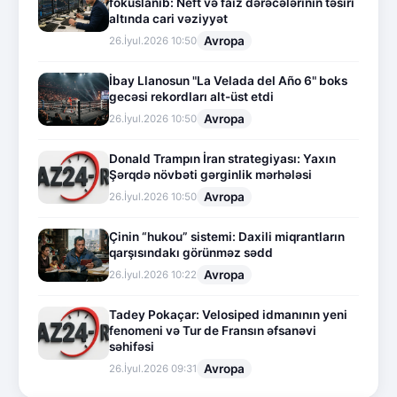
fokuslanıb: Neft və faiz dərəcələrinin təsiri
altında cari vəziyyət
Avropa
26.İyul.2026 10:50
İbay Llanosun "La Velada del Año 6" boks
gecəsi rekordları alt-üst etdi
Avropa
26.İyul.2026 10:50
Donald Trampın İran strategiyası: Yaxın
Şərqdə növbəti gərginlik mərhələsi
Avropa
26.İyul.2026 10:50
Çinin “hukou” sistemi: Daxili miqrantların
qarşısındakı görünməz sədd
Avropa
26.İyul.2026 10:22
Tadey Pokaçar: Velosiped idmanının yeni
fenomeni və Tur de Fransın əfsanəvi
səhifəsi
Avropa
26.İyul.2026 09:31