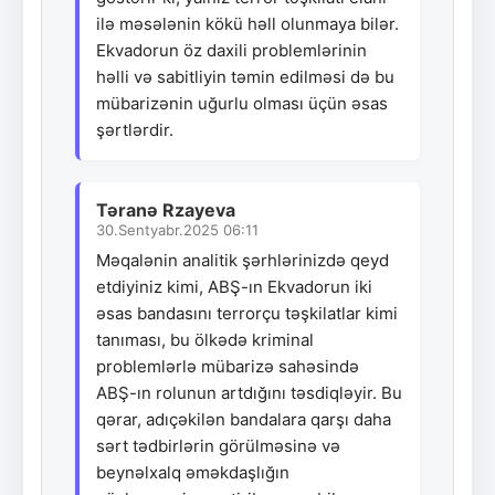
ilə məsələnin kökü həll olunmaya bilər.
Ekvadorun öz daxili problemlərinin
həlli və sabitliyin təmin edilməsi də bu
mübarizənin uğurlu olması üçün əsas
şərtlərdir.
Təranə Rzayeva
30.Sentyabr.2025 06:11
Məqalənin analitik şərhlərinizdə qeyd
etdiyiniz kimi, ABŞ-ın Ekvadorun iki
əsas bandasını terrorçu təşkilatlar kimi
tanıması, bu ölkədə kriminal
problemlərlə mübarizə sahəsində
ABŞ-ın rolunun artdığını təsdiqləyir. Bu
qərar, adıçəkilən bandalara qarşı daha
sərt tədbirlərin görülməsinə və
beynəlxalq əməkdaşlığın