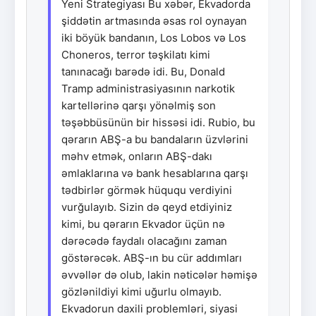
Yeni Strategiyası Bu xəbər, Ekvadorda
şiddətin artmasında əsas rol oynayan
iki böyük bandanın, Los Lobos və Los
Choneros, terror təşkilatı kimi
tanınacağı barədə idi. Bu, Donald
Tramp administrasiyasının narkotik
kartellərinə qarşı yönəlmiş son
təşəbbüsünün bir hissəsi idi. Rubio, bu
qərarın ABŞ-a bu bandaların üzvlərini
məhv etmək, onların ABŞ-dakı
əmlaklarına və bank hesablarına qarşı
tədbirlər görmək hüququ verdiyini
vurğulayıb. Sizin də qeyd etdiyiniz
kimi, bu qərarın Ekvador üçün nə
dərəcədə faydalı olacağını zaman
göstərəcək. ABŞ-ın bu cür addımları
əvvəllər də olub, lakin nəticələr həmişə
gözlənildiyi kimi uğurlu olmayıb.
Ekvadorun daxili problemləri, siyasi