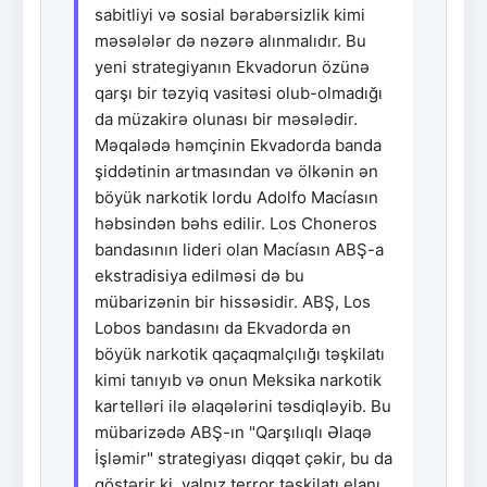
sabitliyi və sosial bərabərsizlik kimi
məsələlər də nəzərə alınmalıdır. Bu
yeni strategiyanın Ekvadorun özünə
qarşı bir təzyiq vasitəsi olub-olmadığı
da müzakirə olunası bir məsələdir.
Məqalədə həmçinin Ekvadorda banda
şiddətinin artmasından və ölkənin ən
böyük narkotik lordu Adolfo Macíasın
həbsindən bəhs edilir. Los Choneros
bandasının lideri olan Macíasın ABŞ-a
ekstradisiya edilməsi də bu
mübarizənin bir hissəsidir. ABŞ, Los
Lobos bandasını da Ekvadorda ən
böyük narkotik qaçaqmalçılığı təşkilatı
kimi tanıyıb və onun Meksika narkotik
kartelləri ilə əlaqələrini təsdiqləyib. Bu
mübarizədə ABŞ-ın "Qarşılıqlı Əlaqə
İşləmir" strategiyası diqqət çəkir, bu da
göstərir ki, yalnız terror təşkilatı elanı