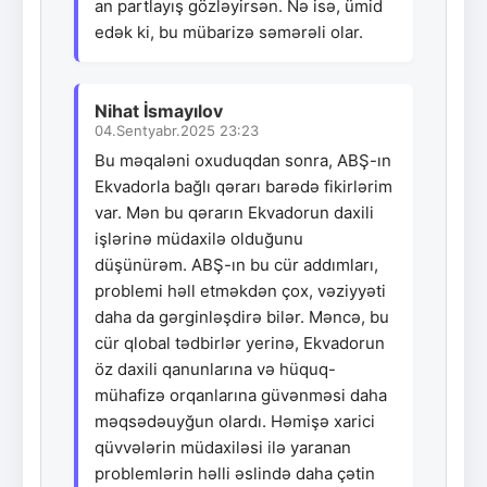
an partlayış gözləyirsən. Nə isə, ümid
edək ki, bu mübarizə səmərəli olar.
Nihat İsmayılov
04.Sentyabr.2025 23:23
Bu məqaləni oxuduqdan sonra, ABŞ-ın
Ekvadorla bağlı qərarı barədə fikirlərim
var. Mən bu qərarın Ekvadorun daxili
işlərinə müdaxilə olduğunu
düşünürəm. ABŞ-ın bu cür addımları,
problemi həll etməkdən çox, vəziyyəti
daha da gərginləşdirə bilər. Məncə, bu
cür qlobal tədbirlər yerinə, Ekvadorun
öz daxili qanunlarına və hüquq-
mühafizə orqanlarına güvənməsi daha
məqsədəuyğun olardı. Həmişə xarici
qüvvələrin müdaxiləsi ilə yaranan
problemlərin həlli əslində daha çətin