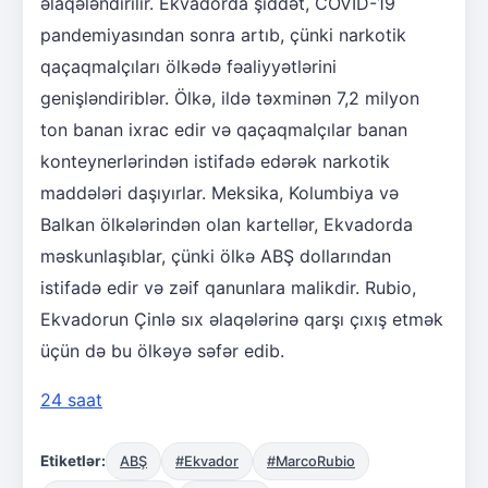
əlaqələndirilir. Ekvadorda şiddət, COVID-19
pandemiyasından sonra artıb, çünki narkotik
qaçaqmalçıları ölkədə fəaliyyətlərini
genişləndiriblər. Ölkə, ildə təxminən 7,2 milyon
ton banan ixrac edir və qaçaqmalçılar banan
konteynerlərindən istifadə edərək narkotik
maddələri daşıyırlar. Meksika, Kolumbiya və
Balkan ölkələrindən olan kartellər, Ekvadorda
məskunlaşıblar, çünki ölkə ABŞ dollarından
istifadə edir və zəif qanunlara malikdir. Rubio,
Ekvadorun Çinlə sıx əlaqələrinə qarşı çıxış etmək
üçün də bu ölkəyə səfər edib.
24 saat
Etiketlər:
ABŞ
#Ekvador
#MarcoRubio