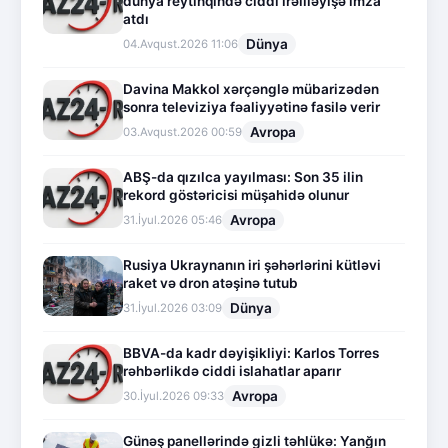
dünya reytinqində ciddi irəliləyişə imza
atdı
Dünya
04.Avqust.2026 11:06
Davina Makkol xərçənglə mübarizədən
sonra televiziya fəaliyyətinə fasilə verir
Avropa
03.Avqust.2026 00:59
ABŞ-da qızılca yayılması: Son 35 ilin
rekord göstəricisi müşahidə olunur
Avropa
31.İyul.2026 05:46
Rusiya Ukraynanın iri şəhərlərini kütləvi
raket və dron atəşinə tutub
Dünya
31.İyul.2026 03:09
BBVA-da kadr dəyişikliyi: Karlos Torres
rəhbərlikdə ciddi islahatlar aparır
Avropa
30.İyul.2026 09:33
Günəş panellərində gizli təhlükə: Yanğın