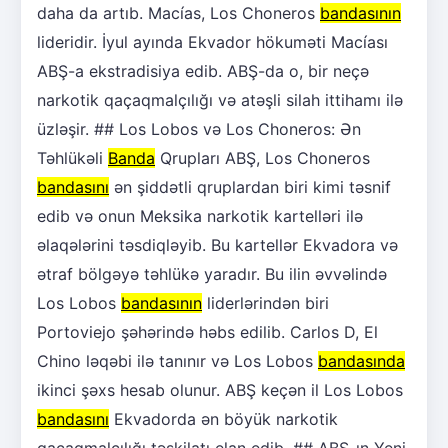
daha da artıb. Macías, Los Choneros
bandasının
lideridir. İyul ayında Ekvador hökuməti Macíası
ABŞ-a ekstradisiya edib. ABŞ-da o, bir neçə
narkotik qaçaqmalçılığı və atəşli silah ittihamı ilə
üzləşir. ## Los Lobos və Los Choneros: Ən
Təhlükəli
Banda
Qrupları ABŞ, Los Choneros
bandasını
ən şiddətli qruplardan biri kimi təsnif
edib və onun Meksika narkotik kartelləri ilə
əlaqələrini təsdiqləyib. Bu kartellər Ekvadora və
ətraf bölgəyə təhlükə yaradır. Bu ilin əvvəlində
Los Lobos
bandasının
liderlərindən biri
Portoviejo şəhərində həbs edilib. Carlos D, El
Chino ləqəbi ilə tanınır və Los Lobos
bandasında
ikinci şəxs hesab olunur. ABŞ keçən il Los Lobos
bandasını
Ekvadorda ən böyük narkotik
qaçaqmalçılığı təşkilatı elan edib. ## ABŞ-ın Yeni