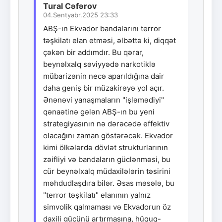
Tural Cəfərov
04.Sentyabr.2025 23:33
ABŞ-ın Ekvador bandalarını terror
təşkilatı elan etməsi, əlbəttə ki, diqqət
çəkən bir addımdır. Bu qərar,
beynəlxalq səviyyədə narkotiklə
mübarizənin necə aparıldığına dair
daha geniş bir müzakirəyə yol açır.
Ənənəvi yanaşmaların "işləmədiyi"
qənaətinə gələn ABŞ-ın bu yeni
strategiyasının nə dərəcədə effektiv
olacağını zaman göstərəcək. Ekvador
kimi ölkələrdə dövlət strukturlarının
zəifliyi və bandaların güclənməsi, bu
cür beynəlxalq müdaxilələrin təsirini
məhdudlaşdıra bilər. Əsas məsələ, bu
"terror təşkilatı" elanının yalnız
simvolik qalmaması və Ekvadorun öz
daxili gücünü artırmasına, hüquq-