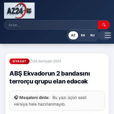
🔍
AZ
EN
RU
04.Sentyabr.2025
SIYASƏT
ABŞ Ekvadorun 2 bandasını
terrorçu qrupu elan edəcək
🎧 Məqaləni dinlə:
Bu yazı üçün səsli
versiya hələ hazırlanmayıb.