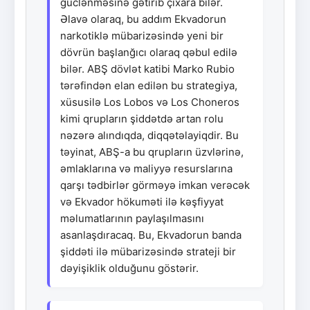
güclənməsinə gətirib çıxara bilər.
Əlavə olaraq, bu addım Ekvadorun
narkotiklə mübarizəsində yeni bir
dövrün başlanğıcı olaraq qəbul edilə
bilər. ABŞ dövlət katibi Marko Rubio
tərəfindən elan edilən bu strategiya,
xüsusilə Los Lobos və Los Choneros
kimi qrupların şiddətdə artan rolu
nəzərə alındıqda, diqqətəlayiqdir. Bu
təyinat, ABŞ-a bu qrupların üzvlərinə,
əmlaklarına və maliyyə resurslarına
qarşı tədbirlər görməyə imkan verəcək
və Ekvador hökuməti ilə kəşfiyyat
məlumatlarının paylaşılmasını
asanlaşdıracaq. Bu, Ekvadorun banda
şiddəti ilə mübarizəsində strateji bir
dəyişiklik olduğunu göstərir.